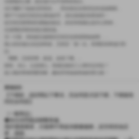
在夜晚的公園，政近進行出乎意料的告白。
自己犧牲了妹妹活到現在……對於政近自我否定的這副模樣，
看不下去的艾莉莎拉著他的手，前往病倒的有希身旁！
從艾莉莎那裡得到勇氣的政近，終於和母親以及外公對峙，
在迷惘的同時依然試著前進。
另一方面，得知政近祕密的艾莉莎也再度懷抱迷惘……
兩人終於做出決定的時候，艾莉莎「第一次」和周防有希進行對
話。
「啊啊，艾莉同學，歡迎。妳來了啊。」
親情、決心，以及戀心。情感交錯的三人將何去何從？
超人氣的青春戀愛喜劇，獻給所有妹妹粉絲的第九集！
賣場規則