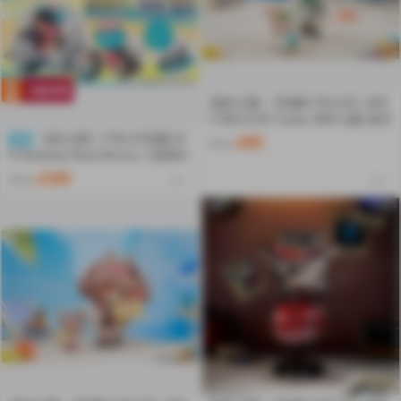
員林卡通⭐️【預購27年4月】APE
X 明日方舟 Cuties 系列 Q版 龍舌
蘭 1003
【原之屋】27年2月預購 M
預購
695
售價
H Desktop Real McCoy 七龍珠Z
06 孫悟空＆布瑪機車 0814
2180
售價