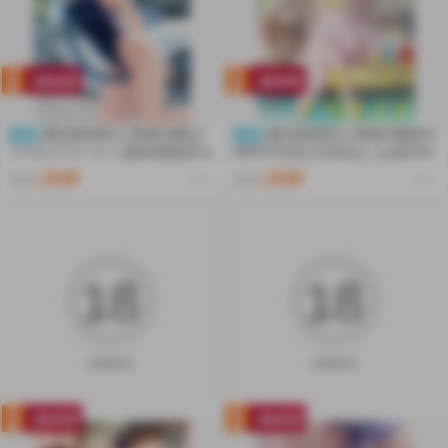
[蜜瓜動漫同人周邊代購][ロ
[蜜瓜動漫同人周邊代購][KO
預購
預購
イヤルマウンテン(珈琲貴族)]Fre
HIPOTION(小日向ほしみ)]KOHI
sh&Smooth【B2Wスエードタペ
COLLE 2026 Summer【メロン
1540
1540
售價
售價
ストリー】(B2掛軸特典版)(同人
限定特典付】【B2Wスエードタ
誌)
ペストリー】(B2掛軸特典版)(同
人誌)
18
18
限制級商品
限制級商品