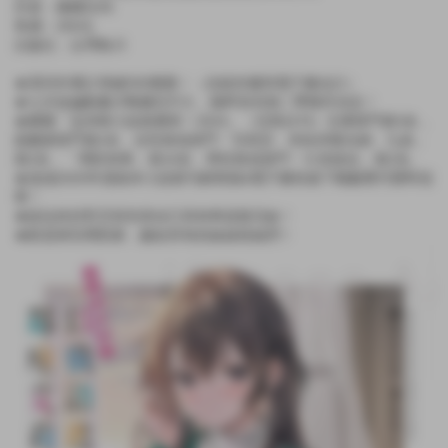
作者：燦燦SUN
售價：250元
出版社：台灣角川
★系列作累計突破500萬冊！（含紙本書與電子書合計）
★七月改編動畫才剛播完不久，隨即宣布第二季製作決定！
★榮獲「這本輕小說真厲害！2024」（宝島社刊）文庫部門第3名，
插畫家部門第2名，女性角色部門「艾莉莎．米哈伊羅夫納．九条」
第2名，「周防有希」第10名，男性角色部門「久世政近」第2名。
★達成2020年度紙本小說新刊銷售額&電子書初速下載數歷代雙料冠
軍！
★政近終於對艾莉坦承自己與有希是親兄妹！
★歡迎來到周防家，獻給所有的妹妹粉絲們！