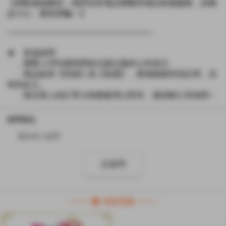
詢問商品
還沒有人提問
去提問
猜您喜歡