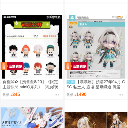
約)(蔚藍檔案)
食糧閣✿【預售至8/20】《限定
【噗噗屋】預購27年04月 G
預購
主題快閃 miniQ系列》（毛絨玩
SC 黏土人 崩壞 星穹鐵道 流螢
偶）惡靈剋星／幻影敢死隊／主
免訂金
345
1490
售價
售價
題快閃／宍喰野虎落／是岸遊人
／觀崎薰／多聞康太郎／壹宮昊
都