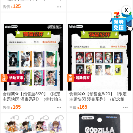
口鐵徽章）惡靈剋星／幻影敢死
125
售價
隊／主題快閃／宍喰野虎落／是
X
岸遊人／觀崎薰／多聞康太郎／
壹宮昊都
食糧閣✿【預售至8/20】《限定
食糧閣✿【預售至8/20】《限定
主題快閃 漫畫系列》（撕拉拍立
主題快閃 漫畫系列》（紀念相
得）惡靈剋星／幻影敢死隊／主
卡）惡靈剋星／幻影敢死隊／主
165
165
售價
售價
題快閃／宍喰野虎落／是岸遊人
題快閃／宍喰野虎落／是岸遊人
／觀崎薰／多聞康太郎／壹宮昊
／觀崎薰／多聞康太郎／壹宮昊
都
都