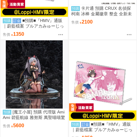
卡片通 預購 CRUX 名偵探
預購
柯南 冰棒 金屬徽章 整盒 全新未
拆
■預購■『HMV』通販
預購
訂金
2100
售價
｜蔚藍檔案 ブルアカみゅーじっ
く♪3D LIVE『空崎陽奈&早瀨優
1350
售價
香&尾刃環奈&錠前沙織』壓克力
板。[0912]
[魔王小屋] 預購 代理版 Ami
預購
Ami 碧藍航線 雅努斯 萬聖喵喵驚
悚夜ver.
■預購■『HMV』通販
預購
訂金
5600
售價
｜蔚藍檔案 ブルアカみゅーじっ
く♪3D LIVE『忍術研究部』壓克