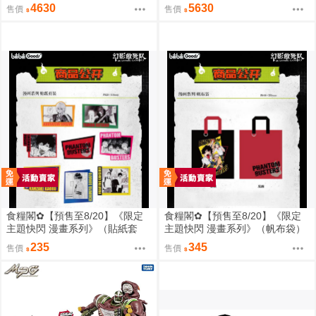
D02 音波 聲波 動畫色 0828
D01 音波 聲波 玩具色 0828
4630
5630
售價
售價
食糧閣✿【預售至8/20】《限定
食糧閣✿【預售至8/20】《限定
主題快閃 漫畫系列》（貼紙套
主題快閃 漫畫系列》（帆布袋）
裝）惡靈剋星／幻影敢死隊／主
惡靈剋星／幻影敢死隊／主題快
235
345
售價
售價
題快閃／宍喰野虎落／是岸遊人
閃／宍喰野虎落／是岸遊人／觀
／觀崎薰／多聞康太郎／壹宮昊
崎薰／多聞康太郎／壹宮昊都
都