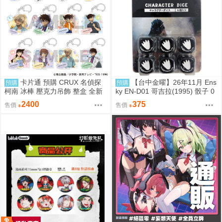
卡片通 預購 CRUX 名偵探
【台中金曜】26年11月 Ens
預購
預購
柯南 冰棒 壓克力吊飾 整盒 全新
ky EN-D01 哥吉拉(1995) 骰子 0
未拆
818
2400
375
售價
售價