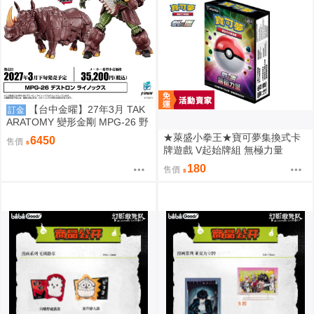
【台中金曜】27年3月 TAK
訂金
ARATOMY 變形金剛 MPG-26 野
獸戰爭 掠奪金剛 黑化 犀牛 0828
★萊盛小拳王★寶可夢集換式卡
6450
售價
牌遊戲 V起始牌組 無極力量
180
售價