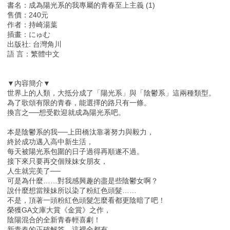
書名：成為陽光系的我專屬的青春至上主義 (1)
售價：240元
作者：持崎湯葉
插畫：にゅむ
出版社: 台灣角川
語 言：繁體中文
▼內容簡介▼
世界上的人類，大抵分成了「陽光系」與「陰鬱系」這兩種類型。
為了歌頌有限的青春，能選擇的路只有一條。
換言之──想受歡迎就成為陽光系吧。
本是陰鬱系的我──上田橋汰靠著努力與毅力，
終於成功邁入高中新生活，
每天被陽光系包圍的日子過得再順遂不過。
接下來只要再交個辣妹女朋友，
人生就完美了──
可是為什麼……對我感興趣的盡是些陰鬱女啊？
說什麼想當辣妹所以染了粉紅色頭髮……
不是，頂著一頭粉紅色頭髮怎麼看都更陰暗了吧！
榮獲GA文庫大賞《金賞》之作，
陰陽混合的全新青春輕喜劇！
新青春的正確解答，這裡全都有。