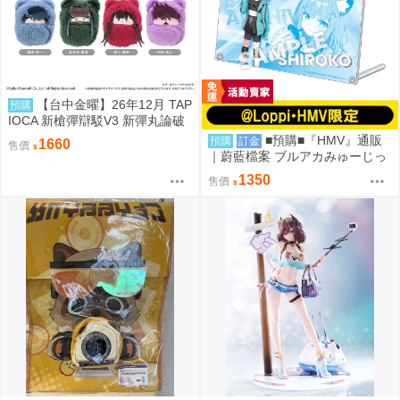
【台中金曜】26年12月 TAP
預購
IOCA 新槍彈辯駁V3 新彈丸論破
V3 動物裝布偶集 寶寶娃 中盒 08
■預購■『HMV』通販
預購
訂金
1660
售價
14
｜蔚藍檔案 ブルアカみゅーじっ
く♪3D LIVE『阿拜多斯高中』壓
1350
售價
克力板。[0912]