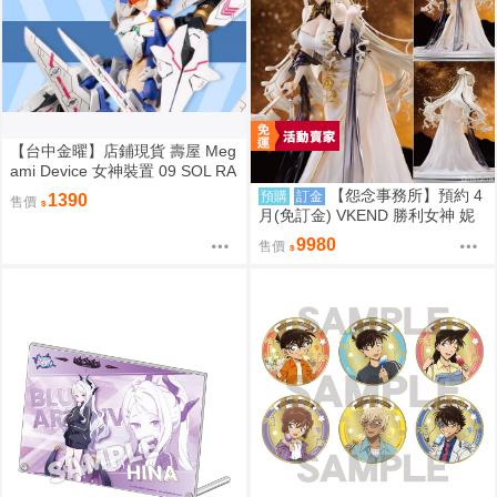
【台中金曜】店鋪現貨 壽屋 Meg
ami Device 女神裝置 09 SOL RA
PTOR 白梟 猛禽 組裝模型
【怨念事務所】預約 4
預購
訂金
1390
售價
月(免訂金) VKEND 勝利女神 妮
姬 皇冠 榮耀之花 1/4 附特典 101
9980
售價
8