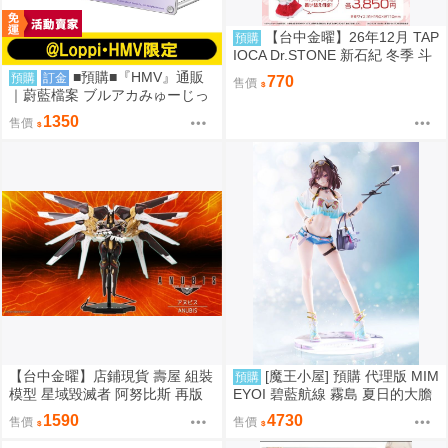
【台中金曜】26年12月 TAP
預購
IOCA Dr.STONE 新石紀 冬季 斗
篷可換裝布偶 娃娃 6款分售 0814
■預購■『HMV』通販
預購
訂金
770
售價
｜蔚藍檔案 ブルアカみゅーじっ
く♪3D LIVE『三一綜合學園補課
1350
售價
部』壓克力板。[0912]
【台中金曜】店鋪現貨 壽屋 組裝
[魔王小屋] 預購 代理版 MIM
預購
模型 星域毀滅者 阿努比斯 再版
EYOI 碧藍航線 霧島 夏日的大膽
嘗試 TF edition
1590
4730
售價
售價