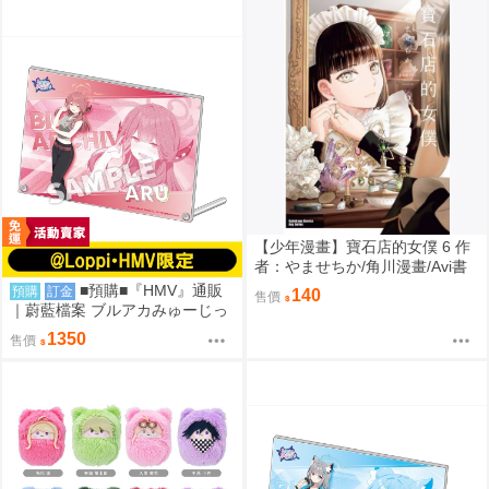
【少年漫畫】寶石店的女僕 6 作
者：やませちか/角川漫畫/Avi書
店
■預購■『HMV』通販
預購
訂金
140
售價
｜蔚藍檔案 ブルアカみゅーじっ
く♪3D LIVE『便利屋68』壓克力
1350
售價
板。[0912]