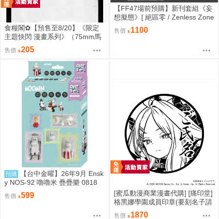
【FF47場前預購】新刊套組《妄
想擬態》[ 絕區零 / Zenless Zone
Zero / 三酸化碳素 / 妄想天使 / 千
食糧閣✿【預售至8/20】《限定
1100
售價
夏 / 愛芮 / 南宮羽 / 三小隻 / 夢想
主題快閃 漫畫系列》（75mm馬
家 ]
口鐵徽章）惡靈剋星／幻影敢死
205
售價
隊／主題快閃／宍喰野虎落／是
岸遊人／觀崎薰／多聞康太郎／
壹宮昊都
【台中金曜】26年9月 Ensk
預購
y NOS-92 嚕嚕米 疊疊樂 0818
[蜜瓜動漫商業漫畫代購] [痛印堂]
599
售價
格黑娜學園成員印章(要刻名子請
下單備註)(預約至8/28)(12月預
1870
售價