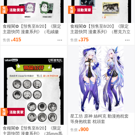
食糧閣✿【預售至8/20】《限定
食糧閣✿【預售至8/20】《限定
主題快閃 漫畫系列》（毛絨徽
主題快閃 漫畫系列》（壓克力立
章）惡靈剋星／幻影敢死隊／主
牌）惡靈剋星／幻影敢死隊／主
415
375
售價
售價
題快閃／宍喰野虎落／是岸遊人
題快閃／宍喰野虎落／是岸遊人
／觀崎薰／多聞康太郎／壹宮昊
／觀崎薰／多聞康太郎／壹宮昊
都
都
星工坊 原神 絲柯克 動漫抱枕套
等身抱枕套 枕頭套
食糧閣✿【預售至8/20】《限定
900
售價
主題快閃 漫畫系列》（35mm馬