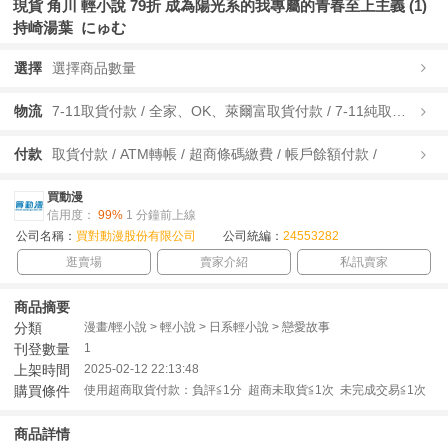
現貨 角川 輕小說 79折 成為陽光系的我專屬的青春至上主義 (1)
持崎湯葉 にゅむ
選擇
選擇商品數量
物流
7-11取貨付款 / 全家、OK、萊爾富取貨付款 / 7-11純取貨 / 全家、OK、萊爾富純取貨 / 宅配/快遞 /
付款
取貨付款 / ATM轉帳 / 超商條碼繳費 / 帳戶餘額付款 /
買動漫
信用度：
99%
1 分鐘前上線
公司名稱：
買對動漫股份有限公司
公司統編：
24553282
逛賣場
賣家介紹
私訊賣家
商品摘要
分類
漫畫/輕小說 > 輕小說 > 日系輕小說 > 戀愛故事
刊登數量
1
上架時間
2025-02-12 22:13:48
購買條件
使用超商取貨付款：負評≦1分 超商未取貨≦1次 未完成交易≦1次
商品詳情