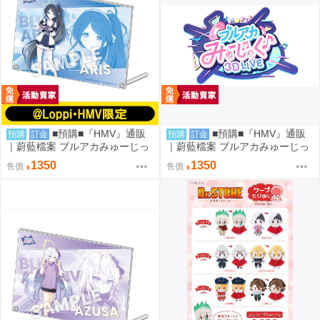
■預購■『HMV』通販
■預購■『HMV』通販
預購
訂金
預購
訂金
｜蔚藍檔案 ブルアカみゅーじっ
｜蔚藍檔案 ブルアカみゅーじっ
く♪3D LIVE『遊戲開發部』壓克
く♪3D LIVE『放學後甜點部』壓
1350
1350
售價
售價
力板。[0912]
克力板。[0912]