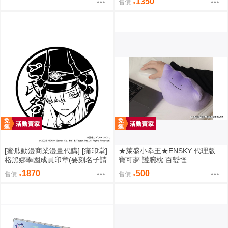
1350
售價
力板。[0912]
[蜜瓜動漫商業漫畫代購] [痛印堂]
★萊盛小拳王★ENSKY 代理版
格黑娜學園成員印章(要刻名子請
寶可夢 護腕枕 百變怪
下單備註)(預約至8/28)(12月預
1870
500
售價
售價
約)(蔚藍檔案)