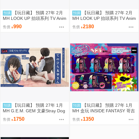
【玩日藏】 預購 27年 2月
【玩日藏】 預購 27年 2月
預購
預購
MH LOOK UP 抬頭系列 TV Anim
MH LOOK UP 抬頭系列 TV Anim
e BLEACH 死神 千年血戰篇 日番
e BLEACH 死神 千年血戰篇 日番
990
2180
售價
售價
谷冬獅郎 抬頭公仔 代理版
谷冬獅郎 & 平子真子 抬頭公仔
特典 代理版
【玩日藏】 預購 27年 1月
【玩日藏】 預購 27年 1月
預購
預購
MH G.E.M. GEM 文豪Stray Dog
MH 盒玩 INSIDE FANTASY 哥吉
s 文豪野犬 Palm size 掌心 掌中
拉對黑多拉 黑多拉 軟膠 1中盒4
1750
1350
售價
售價
太宰治 代理版
入 代理版