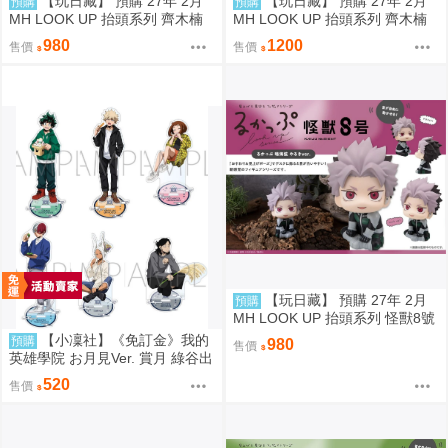
【玩日藏】 預購 27年 2月
【玩日藏】 預購 27年 2月
預購
預購
MH LOOK UP 抬頭系列 齊木楠
MH LOOK UP 抬頭系列 齊木楠
雄的災難 齊木楠雄 抬頭公仔 代
雄的災難 齊木楠雄 抬頭公仔 特
980
1200
售價
售價
理版
典 代理版
【玩日藏】 預購 27年 2月
預購
MH LOOK UP 抬頭系列 怪獸8號
鳴海弦 戰鬥版 認真 Motivated 抬
【小凜社】《免訂金》我的
預購
980
售價
頭公仔 代理版
英雄學院 お月見Ver. 賞月 綠谷出
久 爆豪勝己 麗日御茶子 轟焦凍
520
售價
壓克力立牌 資料夾 貼紙