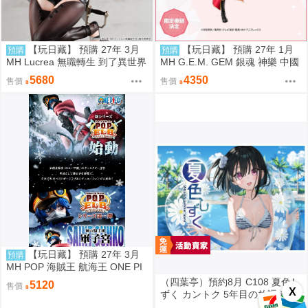
【玩日藏】 預購 27年 3月
【玩日藏】 預購 27年 1月
預購
預購
MH Lucrea 無職轉生 到了異世界
MH G.E.M. GEM 銀魂 神樂 中國
就拿出真本事 艾莉絲 代理版
風 旗袍 限定復刻版 代理版
5680
4350
售價
售價
【玩日藏】 預購 27年 3月
預購
MH POP 海賊王 航海王 ONE PI
ECE Elevated Boost Knights of
（四葉亭）預約8月 C108 夏色し
5120
售價
X
God 神之騎士團 軍子宮 代理版
ずく カントク 5年目の放課後