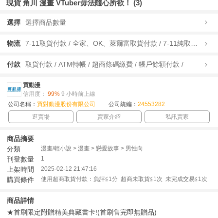
現貨 角川 漫畫 VTuber毋法隨心所欲！ (3)
選擇
選擇商品數量
物流
7-11取貨付款 / 全家、OK、萊爾富取貨付款 / 7-11純取貨 / 全家、OK、萊爾富純取貨 / 宅配/快遞 /
付款
取貨付款 / ATM轉帳 / 超商條碼繳費 / 帳戶餘額付款 /
買動漫
信用度：
99%
9 小時前上線
公司名稱：
買對動漫股份有限公司
公司統編：
24553282
逛賣場
賣家介紹
私訊賣家
商品摘要
分類
漫畫/輕小說 > 漫畫 > 戀愛故事 > 男性向
刊登數量
1
上架時間
2025-02-12 21:47:16
購買條件
使用超商取貨付款：負評≦1分 超商未取貨≦1次 未完成交易≦1次
商品詳情
★首刷限定附贈精美典藏書卡!(首刷售完即無贈品)