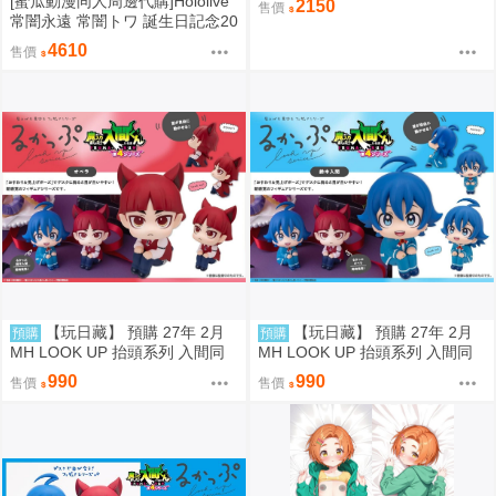
[蜜瓜動漫同人周邊代購]Hololive
2150
售價
自來也 抬頭公仔 特典 代理版
常闇永遠 常闇トワ 誕生日記念20
26套組/周邊(9/12預約截止)(3月
4610
售價
預約)(Hololive)
【玩日藏】 預購 27年 2月
【玩日藏】 預購 27年 2月
預購
預購
MH LOOK UP 抬頭系列 入間同
MH LOOK UP 抬頭系列 入間同
學入魔了 歐佩拉 抬頭公仔 代理
學入魔了 鈴木入間 Iruma Suzuki
990
990
售價
售價
版
抬頭公仔 代理版