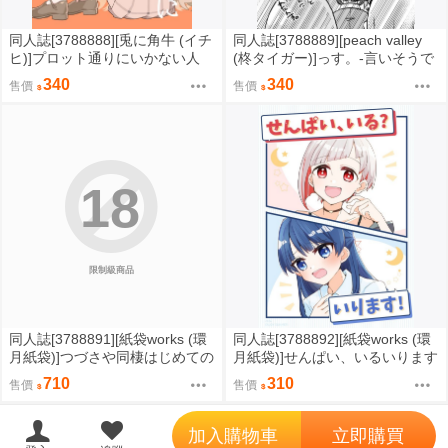
同人誌[3788888][兎に角牛 (イチ
同人誌[3788889][peach valley
ヒ)]プロット通りにいかない人
(柊タイガー)]っす。-言いそうで
(蔚藍檔案)
言わなさそうだけど言わなささ
340
340
售價
售價
そう- (Love Live Superstar)
18
限制級商品
同人誌[3788891][紙袋works (環
同人誌[3788892][紙袋works (環
月紙袋)]つづさや同棲はじめての
月紙袋)]せんぱい、いるいります
夏合同サマーハッピーデイズ (蓮
(蓮之空女學院學園偶像俱樂部)
710
310
售價
售價
之空女學院學園偶像俱樂部)
';
加入購物車
立即購買