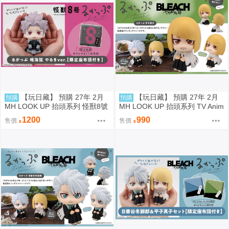
【玩日藏】 預購 27年 2月
【玩日藏】 預購 27年 2月
預購
預購
MH LOOK UP 抬頭系列 怪獸8號
MH LOOK UP 抬頭系列 TV Anim
鳴海弦 戰鬥版 認真 Motivated 抬
e BLEACH 死神 千年血戰篇 平子
1200
990
售價
售價
頭公仔 特典 代理版
真子 抬頭公仔 代理版