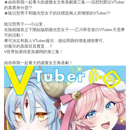
★由你和我一起養大的虛擬女主角喜劇第三集──沒想到那位VTuber
的真實身分是!?
★陰沉型男子和陽光型女子的目標是兩人所憧憬的VTuber!?
陰沉型男子──小山潔，
在陰錯陽差之下開始協助陽光型女子──乙川寧音進行VTuber天雲摩
可的活動！
摩可決定和新人VTuber薇兒．德拉岡聶特增進感情摩可。
但薇兒的真面目其實是…？
V世界拓展得更加廣闊的第三集！
由你和我一起養大的虛擬女主角喜劇！