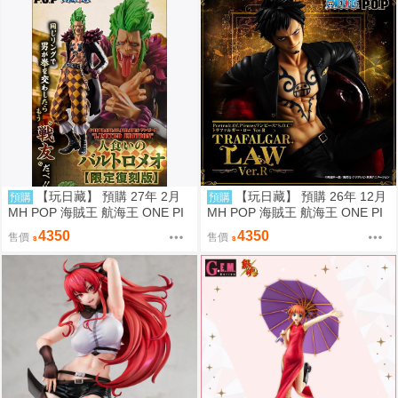
【玩日藏】 預購 27年 2月
【玩日藏】 預購 26年 12月
預購
預購
MH POP 海賊王 航海王 ONE PI
MH POP 海賊王 航海王 ONE PI
ECE LIMITED EDITION 食人鬼
ECE S.O.C SOC 托拉法爾加 羅
4350
4350
售價
售價
巴特洛馬 巴托洛米奧 限定復刻版
Ver.R 代理版
代理版