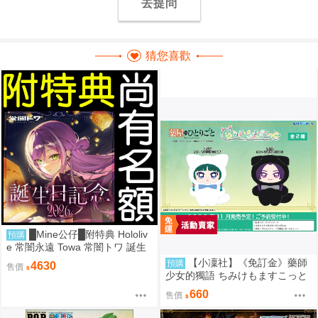
去提問
猜您喜歡
█Mine公仔█附特典 Hololiv
預購
e 常闇永遠 Towa 常闇トワ 誕生
日記念 2026 生日紀念套組 立牌
【小凜社】《免訂金》藥師
預購
4630
售價
帽子
少女的獨語 ちみけもますこっと
貓貓 壬氏 毛絨布偶玩偶娃娃吊飾
660
售價