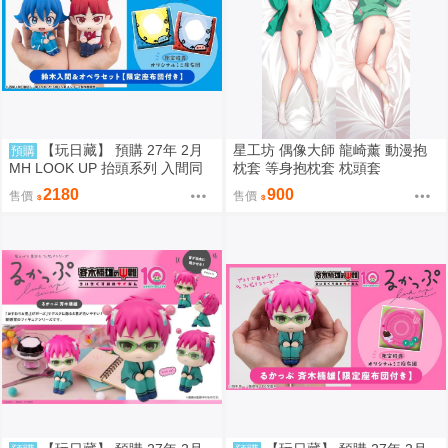
【玩日藏】 預購 27年 2月
星工坊 偶像大師 龍崎薰 動漫抱
預購
MH LOOK UP 抬頭系列 入間同
枕套 等身抱枕套 枕頭套
學入魔了 鈴木入間 Iruma Suzuki
2180
900
售價
售價
& 歐佩拉 抬頭公仔 特典 代理版