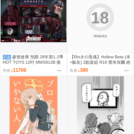
18
限制級商品
參號倉庫 預購 28年第1-2季
【Rinきの兎魂】Hollow Beta (本
訂金
HOT TOYS 12吋 MMS913B 復
+飯友) 2點套組 R18 蕾米埃爾 絕
仇者聯盟：末日崛起 萬磁王 豪華
區零 ZZZ【FF47場前預購】{宅
11700
300
售價
售價
特別版
即門}