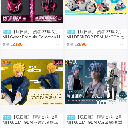
【玩日藏】 預購 27年 3月
【玩日藏】 預購 27年 2月
預購
預購
MH Cyber Formula Collection H
MH DESKTOP REAL McCOY 七
eritage Edition CFC HE 閃電霹
龍珠 06 孫悟空 & 布瑪 機車 限定
2180
2690
售價
售價
靂車 繼承之豹魂 美洲豹 Z-6 & A
復刻式樣版 代理版
oi 美洲豹 Z-7 特典 代理版
【玩日藏】 預購 27年 2月
【玩日藏】 預購 27年 2月
預購
預購
MH G.E.M. GEM 火影忍者疾風
MH G.E.M. GEM Carat 銀魂 坂
傳 Palm size 掌心 掌中 波風湊
田銀時 攘夷志士 代理版