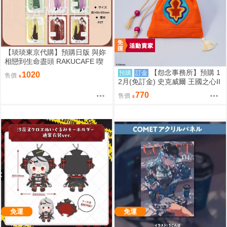
【琰琰東京代購】預購日版 與妳
相戀到生命盡頭 RAKUCAFE 喫
茶 PP 收藏卡組 席娜 美美 星蘭
【怨念事務所】預購 1
預購
訂金
1020
售價
亞里
2月(免訂金) 史克威爾 王國之心II
收納零錢包束口袋 巾着包 再再販
770
售價
0824
免運
免運