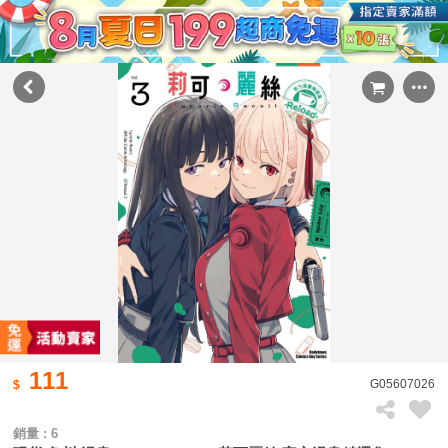
111
G05607026
銷量 : 6