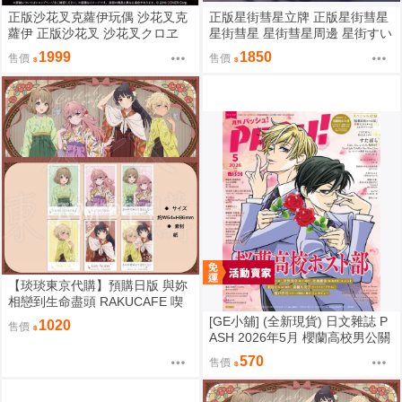
正版沙花叉克蘿伊玩偶 沙花叉克
正版星街彗星立牌 正版星街彗星
蘿伊 正版沙花叉 沙花叉クロヱ
星街彗星 星街彗星周邊 星街すい
沙花叉 正版HOLOLIVE HOLOLI
せい 正版HOLOLIVE HOLOLIVE
1999
1850
售價
售價
VE周邊
周邊
【琰琰東京代購】預購日版 與妳
相戀到生命盡頭 RAKUCAFE 喫
茶 拍立得風 收藏卡組 席娜 美美
[GE小舖] (全新現貨) 日文雜誌 P
1020
售價
星蘭 亞里
ASH 2026年5月 櫻蘭高校男公關
部 すたぽら StarPola
570
售價