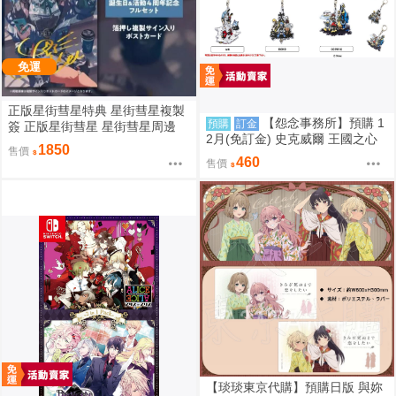
免運
正版星街彗星特典 星街彗星複製
【怨念事務所】預購 1
預購
訂金
簽 正版星街彗星 星街彗星周邊
2月(免訂金) 史克威爾 王國之心
正版HOLOLIVE HOLOLIVE周邊
1850
售價
HD 2.8 壓克力吊飾 鑰匙圈 3款分
星街すいせい
460
售價
售 再販 0824
【琰琰東京代購】預購日版 與妳