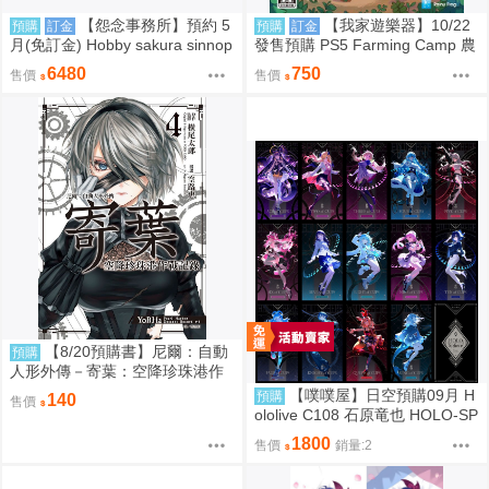
【怨念事務所】預約 5
【我家遊樂器】10/22
預購
訂金
預購
訂金
月(免訂金) Hobby sakura sinnop
發售預購 PS5 Farming Camp 農
原畫 真の点P 私服Ver 1/6 一般版
場營地 日版
6480
750
售價
售價
0927
【8/20預購書】尼爾：自動
預購
人形外傳－寄葉：空降珍珠港作
戰記錄 4 作者：空路惠/橫尾太郎/
【噗噗屋】日空預購09月 H
預購
140
售價
尖端漫畫/Avi書店
ololive C108 石原竜也 HOLO-SP
HERE 塔羅牌 ina 菈米 gura
1800
售價
銷量:2