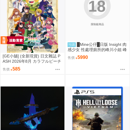
18
限制級商品
█Mine公仔█日版 Insight 肉
預購
感少女 性處理廁所的峰川小姐 峰
川さん 1/5 PMMA D9263
[GE小舖] (全新現貨) 日文雜誌 P
5990
售價
ASH 2026年8月 カラフルピーチ
からぴち Colorful Peach
585
售價