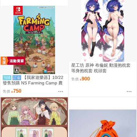
星工坊 原神 布倫妮 動漫抱枕套
等身抱枕套 枕頭套
【我家遊樂器】10/22
預購
訂金
900
售價
發售預購 NS Farming Camp 農
場營地 日版
750
售價