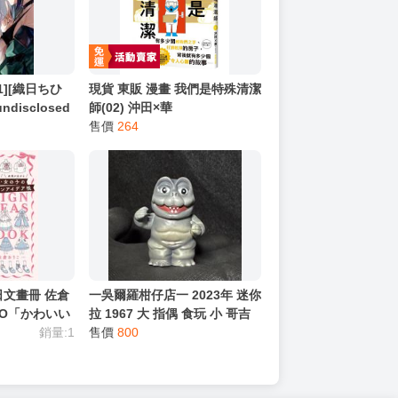
11][織日ちひ
現貨 東販 漫畫 我們是特殊清潔
 undisclosed
師(02) 沖田×華
售價
264