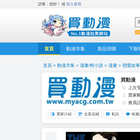
訪客，您好！
或
加入會員
首頁
動漫市集
新品預購
下殺
首頁
>
動漫市集
>
漫畫/輕小說
>
漫畫
>
戀愛故事
買動漫
上次
賣家
會員
賣家介紹
去逛店鋪
私訊
收藏