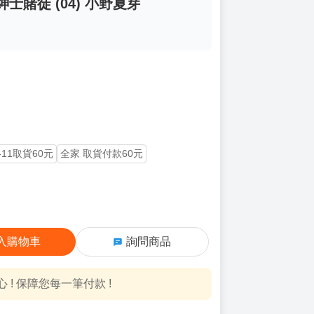
 紳士賭徒 (04) 小野夏芽
-11取貨60元
全家 取貨付款60元
入購物車
詢問商品
! 保障您每一筆付款 !