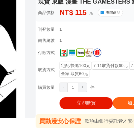
現貨 東販 漫畫 THE GAMESTERS
NT$
115
商品價格
元
詢問商品
刊登數量
1
銷售總數
1
付款方式
宅配/快遞100元
7-11取貨付款60元
7
取貨方式
全家 取貨60元
-
+
購買數量
件
立即購買
加
買動漫安心保證
款項由銀行委託管才安心 