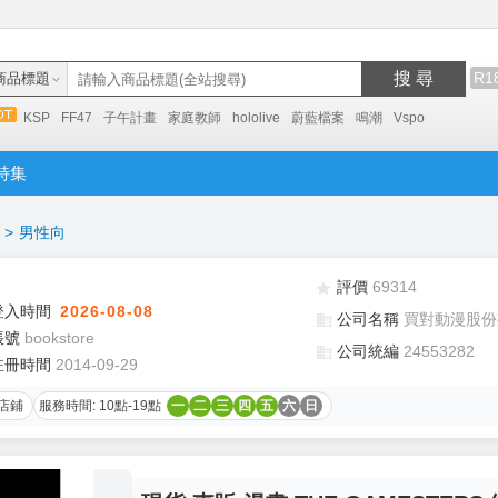
搜 尋
R1
商品標題
KSP
FF47
子午計畫
家庭教師
hololive
蔚藍檔案
鳴潮
Vspo
特集
>
男性向
評價
69314
登入時間
2026-08-08
公司名稱
買對動漫股份
帳號
bookstore
公司統編
24553282
註冊時間
2014-09-29
店鋪
服務時間: 10點-19點
一
二
三
四
五
六
日