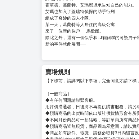
購買評價限制
使用超商取貨付款：負評≦1分 超商未取貨≦1
書名：THE GAMESTERS 紳士賭徒 (04)
作者：小野夏芽
售價：130元
出版社：東販
內容介紹：
謎題真相大白。
霍華德、葛蘭特、艾瑪都坦承告知自己的能力。
艾瑪也加入了蓋瑞特偵探的助手行列，
組成了奇妙的四人小隊。
某一天，葛蘭特等人居住的高級公寓，
來了一位新的住戶──馬歇爾。
除此之外，還有一個似乎和LJ有關聯的可疑男子
新的事件就此展開──
賣場規則