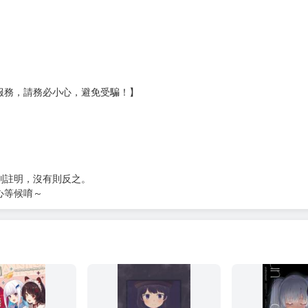
Ｅ破壞袋（快遞袋）
貨
）
?gid=3104440
服務，請務必小心，避免受騙！】