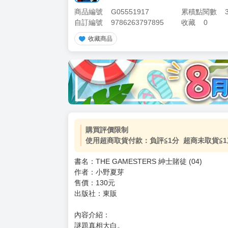
商品編號
G05551917
累積點閱數
自訂編號
9786263797895
收藏
0
收藏商品
加價購
( 共
1
件商品 )
(加購品) 買動漫★《$15元-
-
+