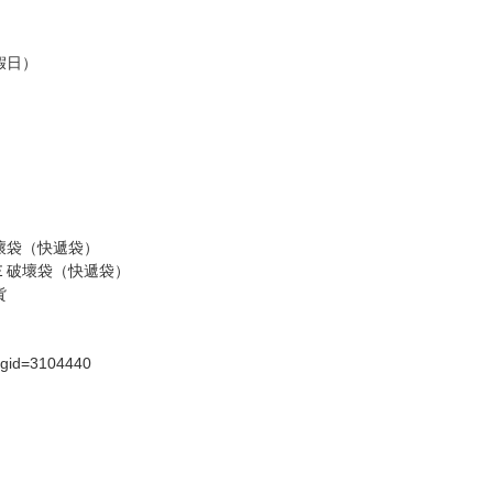
商品為準，可能有色差。
台灣到貨時間，發售及到貨時間依廠商實際出貨為準，
請諒解。
假日）
壞袋（快遞袋）