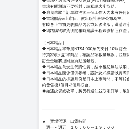
【下標前，請詳閱以下事項，完全同意才請下標
［一般商品］
◆有任何問題請聯繫客服。
用評價溝通者，日後將不再提供購書服務，請另
◆預購商品的出貨時間依出版社供貨情形會有所
◆不同月份商品可一起結帳，等訂單內所有商品
◆預購商品皆無現貨，商品圖為示意圖，請以實
◆商品如有缺件、瑕疵，請務必取貨3日內留言
◆書籍拆封無法更換及退貨(內頁印刷瑕疵例外)
書籍有問題請不要拆封，請私訊大廚協助。
◆逾期未取且訂單取消後三個工作天內未有任何
◆書籍贈品&上市日、依出版社最終公布為主。
有時會上市前更改贈品內容或延後出版，還請注
◆網路購物取貨後開箱時建議全程錄影拍照存證
［日本精品］
◆日本精品單筆滿NT$4,000須先支付 10% 
待買家收到訂單商品，確認品項數量無誤，並確
訂金金額將退回至買動漫錢包。
◆日本精品為受注代購性質，結單後恕無法取消