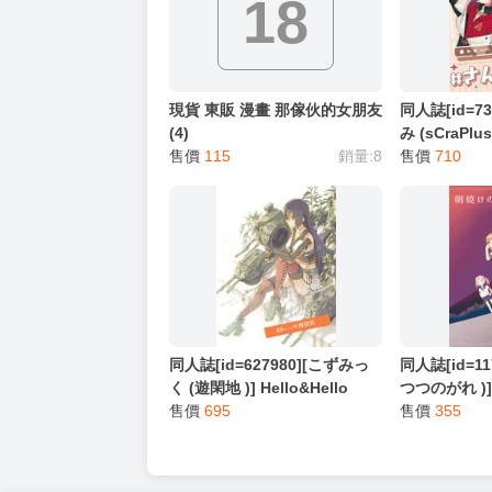
．商品如有【現貨】或【免運】，賣場都會特
．每位客人的訂單大廚都會用心對待，還請耐
猜你喜歡
限制級商品
18
現貨 東販 漫畫 那傢伙的女朋友
同人誌[id=7
(4)
み (sCraPl
售價
115
銷量:8
(彩虹社)
售價
710