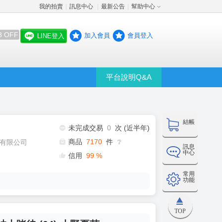
我的拍賣
訊息中心
最新公告
幫助中心
│
│
│
8 OFF
加入會員
會員登入
LINE登入
平台說明Q&A
結帳
未完成交易
0
次 (近半年)
商品
7170
件
有限公司
❔
訊息
中心
信用
99
%
常用
功能
TOP