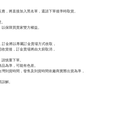
，下標後視同完全同意】
尋其他店家，謝謝。
變動，一旦收到就會盡快寄出。
到齊後一起發貨。
品為主。
反應，逾期不受理。
反應，將直接加入黑名單，還請下單後準時取貨。
意。
，以保障買賣家雙方權益。
訂金，訂金將以專屬訂金賣場方式收取，
認收貨後，訂金賣場將由大廚取消，
，請慎重下單。