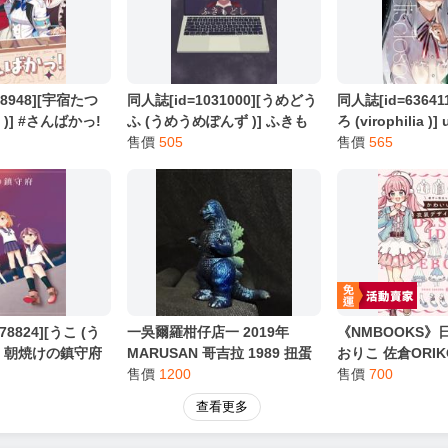
別註明，沒有則反之。
心等候唷～
38948][宇宿たつ
同人誌[id=1031000][うめどう
同人誌[id=6364
us )] #さんばかっ!
ふ (うめうめぽんず )] ふきも
ろ (virophilia )]
どし (虛擬YouTuber)
售價
505
(偶像大師)
售價
565