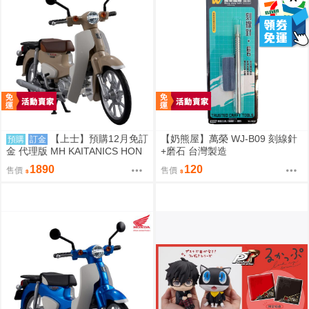
【上士】預購12月免訂
【奶熊屋】萬榮 WJ-B09 刻線針
預購
訂金
金 代理版 MH KAITANICS HON
+磨石 台灣製造
DA Super Cub 110 米色 0914
1890
120
售價
售價