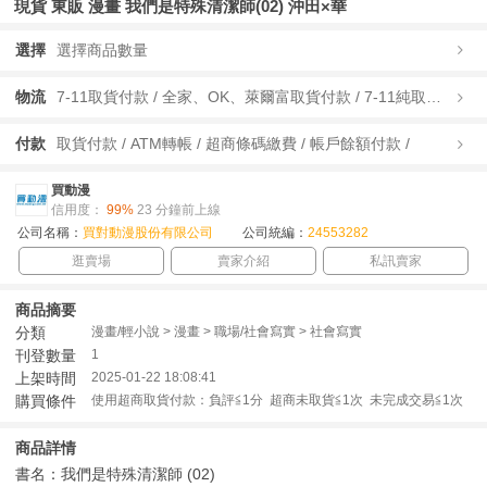
現貨 東販 漫畫 我們是特殊清潔師(02) 沖田×華
選擇
選擇商品數量
物流
7-11取貨付款 / 全家、OK、萊爾富取貨付款 / 7-11純取貨 / 全家、OK、萊爾富純取貨 / 宅配/快遞 /
付款
取貨付款 / ATM轉帳 / 超商條碼繳費 / 帳戶餘額付款 /
買動漫
信用度：
99%
23 分鐘前上線
公司名稱：
買對動漫股份有限公司
公司統編：
24553282
逛賣場
賣家介紹
私訊賣家
商品摘要
分類
漫畫/輕小說 > 漫畫 > 職場/社會寫實 > 社會寫實
刊登數量
1
上架時間
2025-01-22 18:08:41
購買條件
使用超商取貨付款：負評≦1分 超商未取貨≦1次 未完成交易≦1次
商品詳情
書名：我們是特殊清潔師 (02)