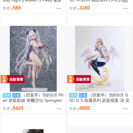
凜 間桐櫻 壓克力板
化物語 中盒6入販售 0923
560
3160
售價
售價
（四葉亭）預約8月 Ph
（四葉亭）預約9月 G
預購
訂金
預購
訂金
at! 碧藍航線 奇爾沙治 Springtim
SC G.S 收藏系列 蔚藍檔案 渚 花
e Data 1/6 PVC 0923
香微笑 1/7 PVC 完成品 0923
5420
4900
售價
售價