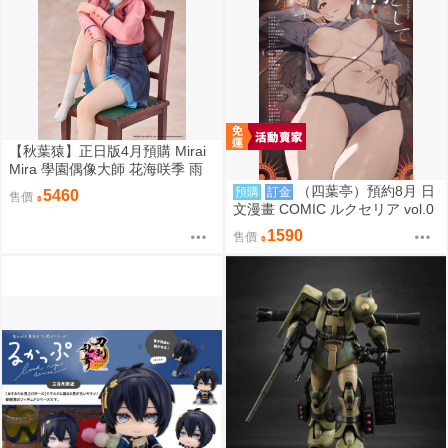
【秋葉猿】正日版4月預購 Mirai
Mira 學園偶像大師 花海咲季 雨
後鳶尾花 特訓前 1/7 PVC 完成品
（四葉亭）預約8月 日
預購
訂金
5460
售價
文漫畫 COMIC ルクセリア vol.0
6 特典：B2掛軸、資料夾 あるぷ
1590
售價