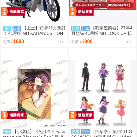
【上士】預購12月免訂
【我家遊樂器】27年4
預購
訂金
預購
訂金
金 代理版 MH KAITANICS HON
月預購 代理版 MH LOOK UP 抬
DA Super Cub 110 閃耀藍金屬色
頭系列 女神異聞錄5 皇家版 Joke
1890
1900
售價
售價
0914
r＆摩爾 特典版
【小凜社】《免訂金》Fate/
（四葉亭）預約1月 G
預購
預購
訂金
stay night [Heaven`s Feel] 遠坂
SC VISION 物語系列 CHILLfigg