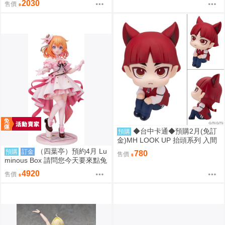
2030
售價
◆台中卡通◆預購2月(免訂
預購
金)MH LOOK UP 抬頭系列 入間
同學入魔了！歐佩拉 0813
（四葉亭）預約4月 Lu
預購
訂金
780
售價
minous Box 請問您今天要來點兔
子嗎？ 心愛 禮服Ver 1/7 PVC 09
4920
售價
06