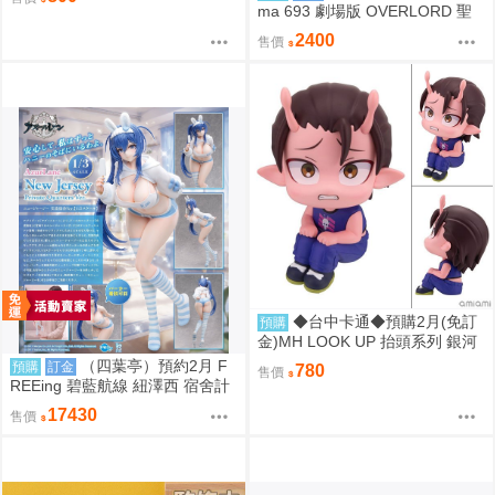
ma 693 劇場版 OVERLORD 聖
王國篇 雅兒貝德 0917
2400
售價
◆台中卡通◆預購2月(免訂
預購
金)MH LOOK UP 抬頭系列 銀河
特急Milky☆Subway 鐵多 0813
（四葉亭）預約2月 F
預購
訂金
780
售價
REEing 碧藍航線 紐澤西 宿舍計
劃Ver.1/3 PVC 0917
17430
售價