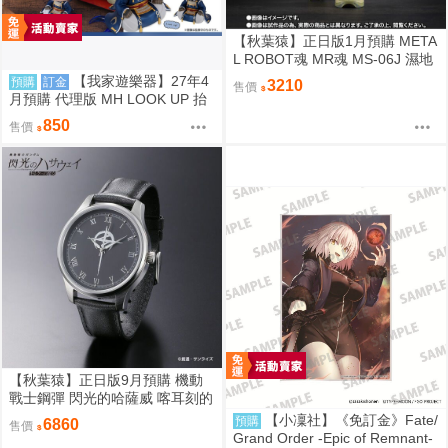
【秋葉猿】正日版1月預購 META
L ROBOT魂 MR魂 MS-06J 濕地
帶戰用 薩克 MS MUSEUM
【我家遊樂器】27年4
預購
訂金
3210
售價
月預購 代理版 MH LOOK UP 抬
頭系列 刀劍亂舞ONLINE 三日月
850
售價
宗近
【秋葉猿】正日版9月預購 機動
戰士鋼彈 閃光的哈薩威 喀耳刻的
魔女 MAFTY 手錶 腕時計
【小凜社】《免訂金》Fate/
預購
6860
售價
Grand Order -Epic of Remnant-