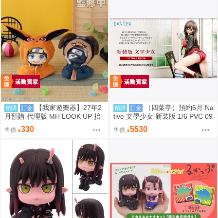
【我家遊樂器】27年2
（四葉亭）預約6月 Na
預購
訂金
預購
訂金
月預購 代理版 MH LOOK UP 抬
tive 文學少女 新裝版 1/6 PVC 09
頭系列 火影忍者 疾風傳 斗篷 2款
17
330
5530
售價
售價
可選 不含公仔