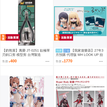
【奶熊屋】萬榮 JT-0251 鈦極單
【我家遊樂器】27年3
預購
訂金
刃斜口剪 模型剪 台灣製造
月預購 代理版 MH LOOK UP 抬
頭系列 超時空輝夜姬！酒寄彩葉
400
1770
售價
售價
&輝耀 特典版