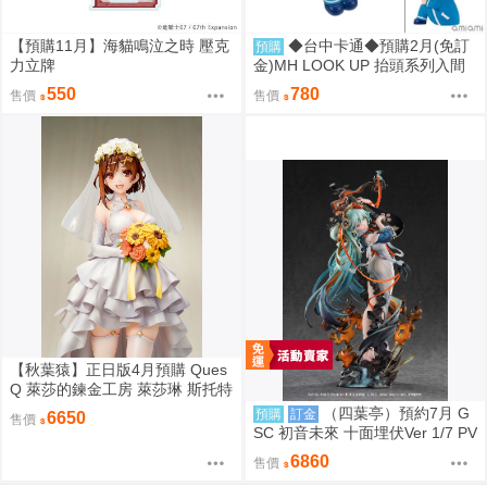
【預購11月】海貓鳴泣之時 壓克
◆台中卡通◆預購2月(免訂
預購
力立牌
金)MH LOOK UP 抬頭系列入間
同學入魔了！鈴木入間 0813
550
780
售價
售價
【秋葉猿】正日版4月預購 Ques
Q 萊莎的鍊金工房 萊莎琳 斯托特
婚紗 禮服 1/7 PVC 完成品
（四葉亭）預約7月 G
預購
訂金
6650
售價
SC 初音未來 十面埋伏Ver 1/7 PV
C 再版 0906
6860
售價