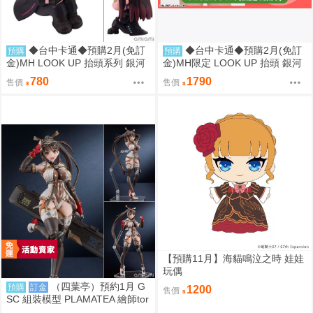
◆台中卡通◆預購2月(免訂
◆台中卡通◆預購2月(免訂
預購
預購
金)MH LOOK UP 抬頭系列 銀河
金)MH限定 LOOK UP 抬頭 銀河
特急Milky☆Subway 朱音 0813
特急 朱音 & 鐵多 套組附特典 08
780
1790
售價
售價
13
【預購11月】海貓鳴泣之時 娃娃
玩偶
（四葉亭）預約1月 G
預購
訂金
1200
售價
SC 組裝模型 PLAMATEA 繪師tor
idamono MX醬 約16公分 0906