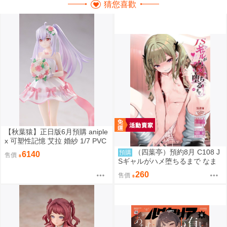
猜您喜歡
【秋葉猿】正日版6月預購 aniple
x 可塑性記憶 艾拉 婚紗 1/7 PVC
完成品
（四葉亭）預約8月 C108 J
預購
6140
售價
Sギャルがハメ堕ちるまで なま
もななせ
260
售價