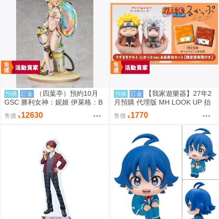
（四葉亭）預約10月
【我家遊樂器】27年2
預購
訂金
預購
訂金
GSC 勝利女神：妮姬 伊萊格：B
月預購 代理版 MH LOOK UP 抬
OOM與驚嚇 1/4 PVC 0906
頭系列 火影忍者 疾風傳 漩渦鳴
12630
1770
售價
售價
人 微笑＆自來也 特典版