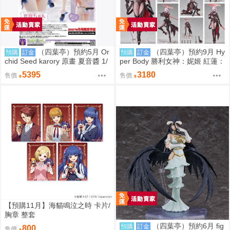
（四葉亭）預約5月 Or
（四葉亭）預約9月 Hy
預購
訂金
預購
訂金
chid Seed karory 原畫 夏音醬 1/
per Body 勝利女神：妮姬 紅蓮：
6 PVC 0917
暗影 0917
5395
3180
售價
售價
【預購11月】海貓鳴泣之時 卡片/
胸章 整套
（四葉亭）預約6月 fig
預購
訂金
800
售價