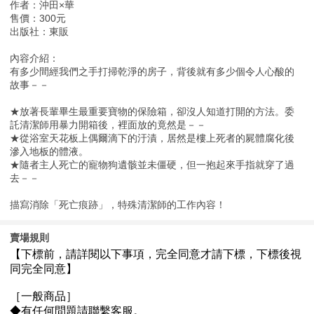
作者：沖田×華
售價：300元
出版社：東販
內容介紹：
有多少間經我們之手打掃乾淨的房子，背後就有多少個令人心酸的
故事－－
★放著長輩畢生最重要寶物的保險箱，卻沒人知道打開的方法。委
託清潔師用暴力開箱後，裡面放的竟然是－－
★從浴室天花板上偶爾滴下的汙漬，居然是樓上死者的屍體腐化後
滲入地板的體液。
★隨者主人死亡的寵物狗遺骸並未僵硬，但一抱起來手指就穿了過
去－－
描寫消除「死亡痕跡」，特殊清潔師的工作內容！
賣場規則