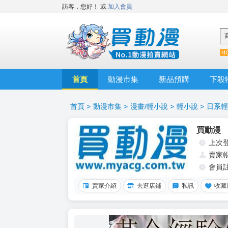
訪客，您好！
或
加入會員
首頁
動漫市集
新品預購
下殺
首頁
>
動漫市集
>
漫畫/輕小說
>
輕小說
>
日系輕
買動漫
上次
賣家
會員
賣家介紹
去逛店鋪
私訊
收藏