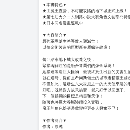
購買評價限制
使用超商取貨付款：負評≦1分 超商未取貨≦1
書名：黃金經驗值 (4) 特定災害生物「魔王」屬
售價：260元
作者：原純
插畫：fixro2n
出版社: 台灣角川
語 言：繁體中文
▼本書特色▼
★由魔王直營，不可能攻陷的地下城正式上線！
★第七屆カクヨム網路小說大賽角色文藝部門特
★日本同名漫畫連載中！
▼內容簡介▼
最強軍團誕生將導致人類滅亡！
以煉金術製造的巨型新眷屬瘋狂肆虐！
蕾亞結束地下城大改造之後，
緊接著關注的是融合眷屬們的煉金系統！