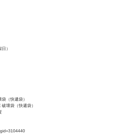
訂金，訂金將以專屬訂金賣場方式收取，
認收貨後，訂金賣場將由大廚取消，
，請慎重下單。
商品為準，可能有色差。
台灣到貨時間，發售及到貨時間依廠商實際出貨為準，
請諒解。
假日）