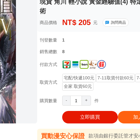
現貨 角川 輕小說 黃金經驗值(4)
術
NT$
205
商品價格
元
詢問商品
刊登數量
1
銷售總數
8
付款方式
宅配/快遞100元
7-11取貨付款60元
7
取貨方式
全家 取貨60元
-
+
購買數量
件
立即購買
加
買動漫安心保證
款項由銀行委託管才安心 