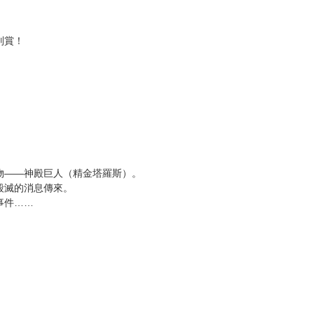
次 未完成交易≦1次 （近半年）
下融合煉金術
別賞！