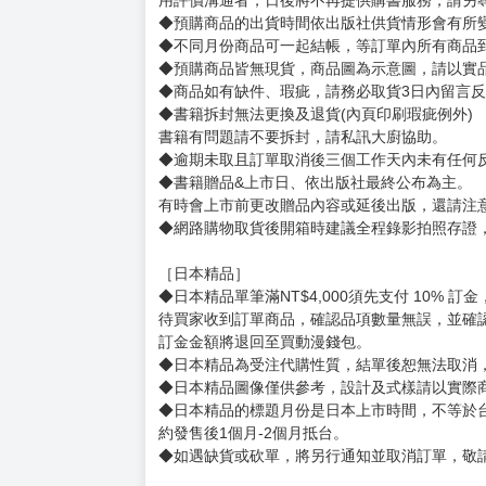
賣場規則
【下標前，請詳閱以下事項，完全同意才請下標
［一般商品］
◆有任何問題請聯繫客服。
用評價溝通者，日後將不再提供購書服務，請另
◆預購商品的出貨時間依出版社供貨情形會有所
◆不同月份商品可一起結帳，等訂單內所有商品
◆預購商品皆無現貨，商品圖為示意圖，請以實
◆商品如有缺件、瑕疵，請務必取貨3日內留言
◆書籍拆封無法更換及退貨(內頁印刷瑕疵例外)
書籍有問題請不要拆封，請私訊大廚協助。
◆逾期未取且訂單取消後三個工作天內未有任何
◆書籍贈品&上市日、依出版社最終公布為主。
有時會上市前更改贈品內容或延後出版，還請注
◆網路購物取貨後開箱時建議全程錄影拍照存證