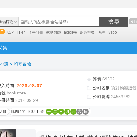
搜 尋
R1
商品標題
KSP
FF47
子午計畫
家庭教師
hololive
蔚藍檔案
鳴潮
Vspo
特集
小說
>
幻奇冒險
評價
69302
登入時間
2026-08-07
公司名稱
買對動漫股份
帳號
bookstore
公司統編
24553282
註冊時間
2014-09-29
店鋪
服務時間: 10點-19點
一
二
三
四
五
六
日