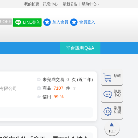
我的拍賣
訊息中心
最新公告
幫助中心
│
│
│
8 OFF
加入會員
會員登入
LINE登入
平台說明Q&A
結帳
未完成交易
0
次 (近半年)
商品
7107
件
有限公司
❔
訊息
中心
信用
99
%
常用
功能
TOP