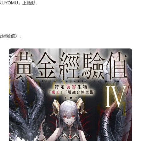
物——神殿巨人（精金塔羅斯）。
毀滅的消息傳來。
事件……
UYOMU」上活動。
金經驗值》。