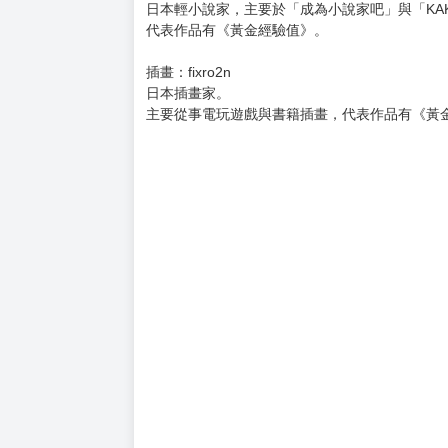
她接連製造巨大怪物，最後終於生出新的災害生
就在這時，從前是希爾斯領土的城市遭精靈王國
不僅如此，還發生六大災厄之一的大天使來襲的
好吧，既然對方故意挑釁，就只好予以回應了。
下一個蹂躪的目標是精靈和天使！
隨著也將巨大眷屬陸續投入實戰，
魔王的角色扮演遊戲變得更令人興奮不已！
▼作者簡介▼
作者：原純
日本輕小說家，主要於「成為小說家吧」與「KAK
代表作品有《黃金經驗值》。
插畫：fixro2n
日本插畫家。
主要從事電玩遊戲與書籍插畫，代表作品有《黃