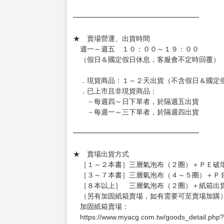
［日本精品］
◆日本精品單筆滿NT$4,000須先支付 10% 
待買家收到訂單商品，確認品項數量無誤，並確
訂金金額將退回至買動漫錢包。
◆日本精品為受注代購性質，結單後恕無法取消
◆日本精品圖像僅供參考，設計及式樣請以實際
◆日本精品的標題月份是日本上市時間，不等於
約發售後1個月-2個月抵台。
◆如遇缺貨或砍單，將另行通知並取消訂單，敬
━━━━━━━━━━━━━━━━━━
★ 賣場營運、出貨時間
週一～週五 １０：００～１９：００
（假日＆國定假日休息，客服會不定時回覆）
．現貨商品：１～２天出貨（不含假日＆國定
．已上市且非現貨商品：
－每週四～日下單者，於隔週五出貨
－每週一～三下單者，於隔週四出貨