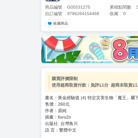
商品編號
G05531275
累積點閱數
自訂編號
9786264154468
收藏
0
收藏商品
加價購
( 共
1
件商品 )
(加購品) 買動漫★《$15元-
-
+