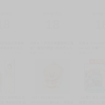
制級商品
限制級商品
限制級
18
18
1
情相悅的巨乳青梅
現貨★《 異世界精靈發情之魔
現貨★《TAKUNO
少年睡走的七天七
眼7~魔香紓壓篇~/異世界エル
vol.02》社團 
っと好きだった巨乳
銷量:17
フ発情の魔眼7〜魔香もみほぐ
售價
250
銷量:21
家 / 作者:たくのみ
售價
250
良達に弄ばれた七
し編〜》社團 あいがも堂 / 作
無修正 全彩 男性
 ゐちぼっち / 作
者:あやかわりく R18 中文 無
R18 中文 無修正
修正 男性向 同人誌
誌
眼女主角培育法 加
《HT》純日貨 BANDAI
【永豐】東立小
枕套 等身抱枕套 枕
ANPANMAN 麵包超人 嗶啵發
精靈幻想記 26.