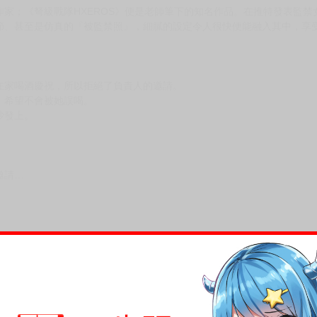
家；《弩級戰隊HXEROS》便是老師筆下的知名作品。在推特發表監
節、甚至是仿真的『被監禁照』，細膩的設定令人很快便能融入其中，享
在家喝酒慶祝，所以拒絕了負責人的邀請。
，希望不會被她誤喝。
沙發上。
邀請…
，下標後視同完全同意】
尋其他店家，謝謝。