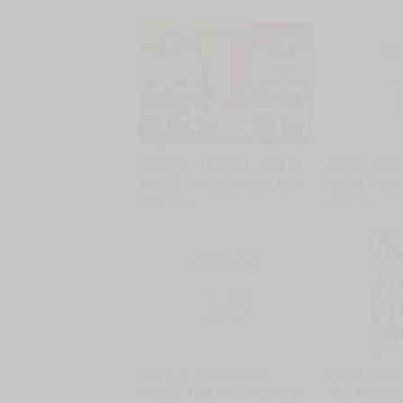
限
【玩日藏】 預購 26
現貨★《 兩
一般預購
年 10月 MH 盒玩 MEGA CAT
竹馬被不良
PROJECT 咒術迴戰 咒術喵 澀
售價
1480
夜(中)/ず
售價
280
谷事件 涉谷事變 代理版
幼馴染が不
日間 中》社團
者:一宮夕羽 
限制級商品
男性向 同人
18
現貨★《 TAKUNOMIX
星工坊 不起
vol.01》社團 アットホーム酒
藤惠 動漫抱