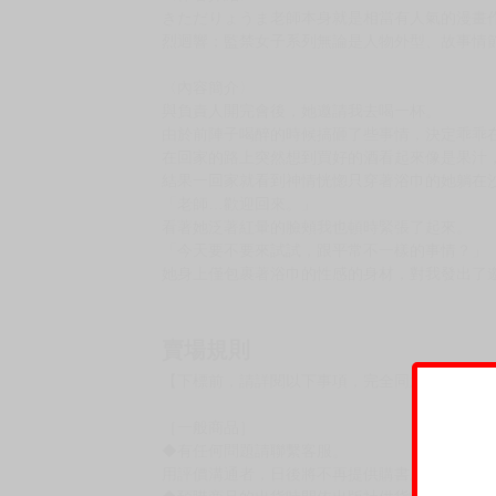
きただりょうま老師本身就是相當有人氣的漫畫作
烈迴響；監禁女子系列無論是人物外型、故事情
〈內容簡介〉
與負責人開完會後，她邀請我去喝一杯。
由於前陣子喝醉的時候搞砸了些事情，決定乖乖
在回家的路上突然想到買好的酒看起來像是果汁
結果一回家就看到神情恍惚只穿著浴巾的她躺在
「老師…歡迎回來。」
看著她泛著紅暈的臉頰我也頓時緊張了起來。
「今天要不要來試試，跟平常不一樣的事情？」
她身上僅包裹著浴巾的性感的身材，對我發出了
賣場規則
【下標前，請詳閱以下事項，完全同意才請下標
［一般商品］
◆有任何問題請聯繫客服。
用評價溝通者，日後將不再提供購書服務，請另