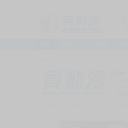
訪客，您好！
或
加入會員
首頁
動漫市集
新品預購
下殺
首頁
>
動漫市集
>
漫畫/輕小說
>
18+
>
同人誌
買動漫
上次
賣家
會員
賣家介紹
去逛店鋪
私訊
收藏