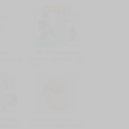
商品
8
MIX
【永豐】東立小說★首刷限定
アットホーム酒
惡之默示錄─黑社會帝王，即使
 R18 中文
銷量:3
死了也會支配異世界─ 1. 送書
售價
245
銷量:1
向 同人誌
套(全新) 出版：2025/02/13★
首刷限定附:小冊子/ PVC書籤
卡/書衣
說★首刷限定
《HT》純日貨 BANDAI
虛構的所在 送
ANPANMAN 麵包超人 嗶啵發