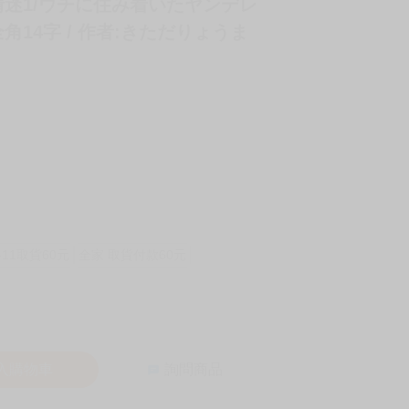
迷1/ウチに住み着いたヤンデレ
14字 / 作者:きただりょうま
-11取貨60元
全家 取貨付款60元
入購物車
詢問商品