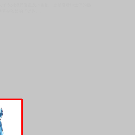
禁女子系列短篇漫畫及插圖後，更是引發紳士們的熱
受著被監禁的『樂趣』。