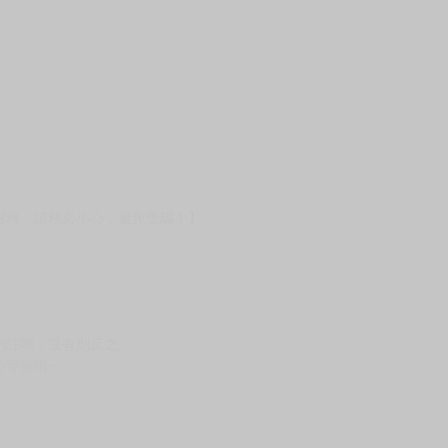
服務，請務必小心，避免受騙！】
別註明，沒有則反之。
心等候唷～