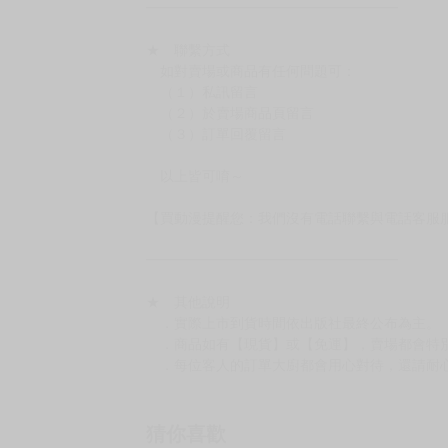
━━━━━━━━━━━━━━━━━━
★ 聯繫方式
如對賣場或商品有任何問題可：
（１）私訊留言
（２）於賣場商品頁留言
（３）訂單回覆留言
以上皆可唷～
【買動漫提醒您：我們沒有電話聯繫與電話客服
━━━━━━━━━━━━━━━━━━
★ 其他說明
．實際上市到貨時間依出版社最終公布為主。
．商品如有【現貨】或【免運】，賣場都會特
．每位客人的訂單大廚都會用心對待，還請耐
猜你喜歡