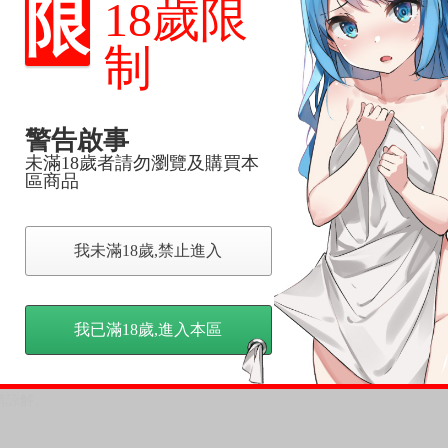
限
變動，一旦收到就會盡快寄出。
18歲限
到齊後一起發貨。
品為主。
制
反應，逾期不受理。
反應，將直接加入黑名單，還請下單後準時取貨。
警告啟事
未滿18歲者請勿瀏覽及購買本
意。
區商品
，以保障買賣家雙方權益。
我未滿18歲,禁止進入
訂金，訂金將以專屬訂金賣場方式收取，
認收貨後，訂金賣場將由大廚取消，
，請慎重下單。
我已滿18歲,進入本區
商品為準，可能有色差。
台灣到貨時間，發售及到貨時間依廠商實際出貨為準，
請諒解。