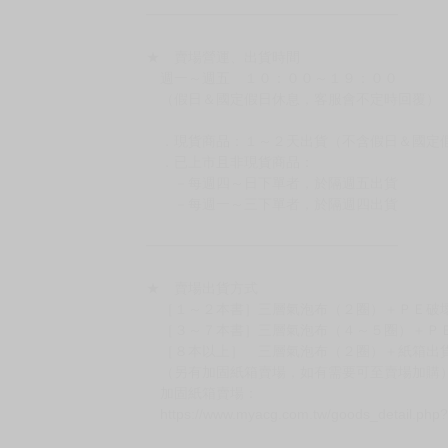
━━━━━━━━━━━━━━━━━━
★ 賣場營運、出貨時間
週一～週五 １０：００～１９：００
（假日＆國定假日休息，客服會不定時回覆）
．現貨商品：１～２天出貨（不含假日＆國定
．已上市且非現貨商品：
－每週四～日下單者，於隔週五出貨
－每週一～三下單者，於隔週四出貨
━━━━━━━━━━━━━━━━━━
★ 賣場出貨方式
［１～２本書］三層氣泡布（２圈）＋ＰＥ破
［３～７本書］三層氣泡布（４～５圈）＋Ｐ
［８本以上］ 三層氣泡布（２圈）＋紙箱出
（另有加固紙箱賣場，如有需要可至賣場加購
加固紙箱賣場：
https://www.myacg.com.tw/goods_detail.php