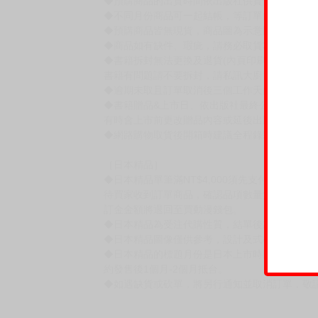
◆預購商品的出貨時間依出版社供貨情形會有所
◆不同月份商品可一起結帳，等訂單內所有商品
◆預購商品皆無現貨，商品圖為示意圖，請以實
◆商品如有缺件、瑕疵，請務必取貨3日內留言
◆書籍拆封無法更換及退貨(內頁印刷瑕疵例外)
書籍有問題請不要拆封，請私訊大廚協助。
◆逾期未取且訂單取消後三個工作天內未有任何
◆書籍贈品&上市日、依出版社最終公布為主。
有時會上市前更改贈品內容或延後出版，還請注
◆網路購物取貨後開箱時建議全程錄影拍照存證
［日本精品］
◆日本精品單筆滿NT$4,000須先支付 10% 
待買家收到訂單商品，確認品項數量無誤，並確
訂金金額將退回至買動漫錢包。
◆日本精品為受注代購性質，結單後恕無法取消
◆日本精品圖像僅供參考，設計及式樣請以實際
◆日本精品的標題月份是日本上市時間，不等於
約發售後1個月-2個月抵台。
◆如遇缺貨或砍單，將另行通知並取消訂單，敬