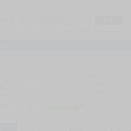
搜 尋
R1
商品標題
KSP
FF47
子午計畫
家庭教師
hololive
蔚藍檔案
鳴潮
Vspo
特集
評價
69309
登入時間
2026-08-07
公司名稱
買對動漫股份
帳號
bookstore
公司統編
24553282
註冊時間
2014-09-29
店鋪
服務時間: 10點-19點
一
二
三
四
五
六
日