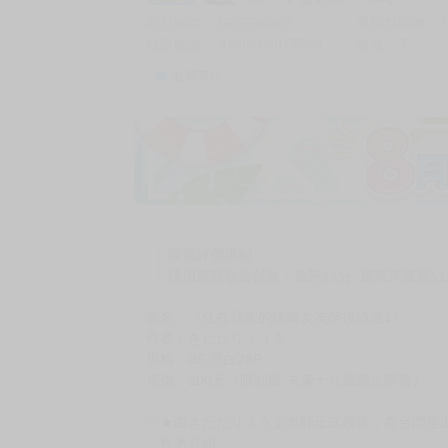
商品編號
G05530883
累積點閱數
自訂編號
9786263877528
收藏
7
收藏商品
購買評價限制
使用超商取貨付款：負評≦1分 超商未取貨≦1
書名：《住在我家的病嬌女友醉後情迷1》
作者：きただりょうま
規格：B5 黑白28P
售價：200元（限制級 未滿十八歲禁止購買）
☆★由きただりょうま老師正式授權，在台灣推
〈作者介紹〉