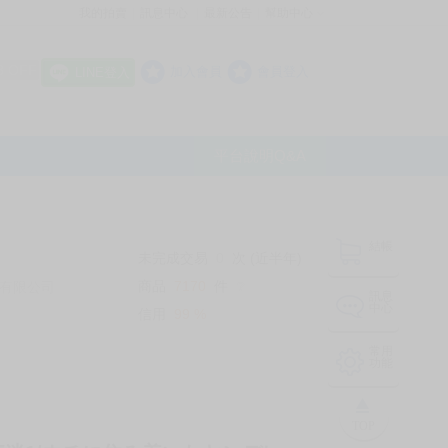
我的拍賣
訊息中心
最新公告
幫助中心
│
│
│
8 OFF
加入會員
會員登入
LINE登入
平台說明Q&A
結帳
未完成交易
0
次 (近半年)
商品
7170
件
有限公司
❔
訊息
中心
信用
99
%
常用
功能
TOP