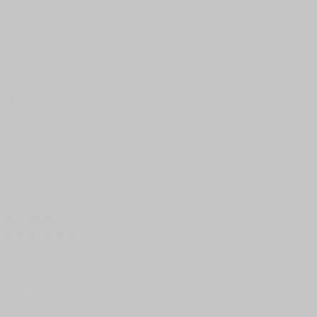
假日）
壞袋（快遞袋）
Ｅ破壞袋（快遞袋）
貨
）
?gid=3104440