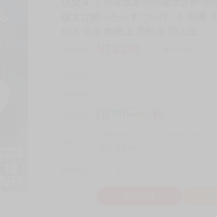
現貨★《 住在我家的病嬌女友醉後情
彼女は酔ったらすごい件。》社團 全角
R18 中文 無修正 男性向 同人誌
NT$
200
商品價格
元
詢問商品
刊登數量
5
銷售總數
7
付款方式
宅配/快遞100元
7-11取貨付款60元
7
取貨方式
全家 取貨60元
-
+
購買數量
件
立即購買
加