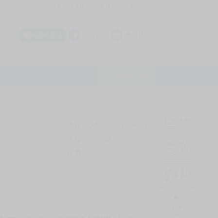
我的拍賣
訊息中心
最新公告
幫助中心
│
│
│
8 OFF
加入會員
會員登入
LINE登入
平台說明Q&A
結帳
未完成交易
0
次 (近半年)
商品
7107
件
有限公司
❔
訊息
中心
信用
99
%
常用
功能
TOP