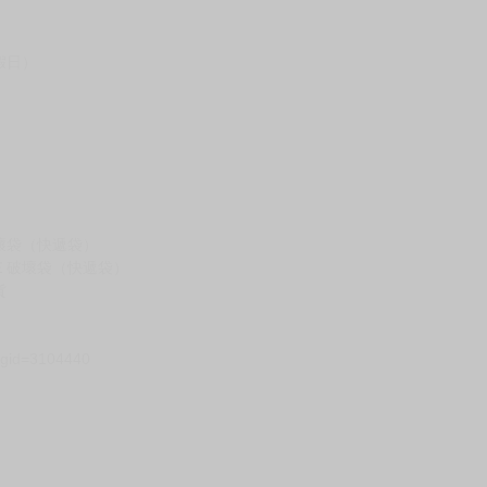
假日）
壞袋（快遞袋）
Ｅ破壞袋（快遞袋）
貨
）
?gid=3104440