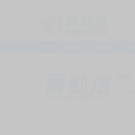
訪客，您好！
或
加入會員
首頁
動漫市集
新品預購
下殺
首頁
>
動漫市集
>
漫畫/輕小說
>
18+
>
同人誌
買動漫
上次
賣家
會員
賣家介紹
去逛店鋪
私訊
收藏