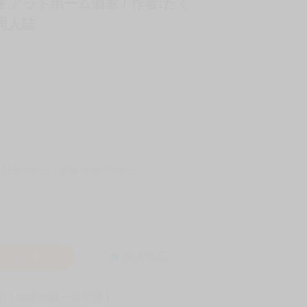
》社團 アットホーム酒家 / 作者:たく
 同人誌
-11取貨60元
全家 取貨付款60元
入購物車
詢問商品
! 保障您每一筆付款 !