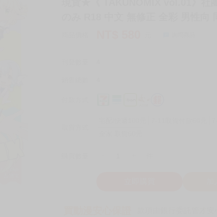
現貨★《 TAKUNOMIX vol.01
のみ R18 中文 無修正 全彩 男性向
NT$
580
商品價格
元
詢問商品
刊登數量
4
銷售總數
4
付款方式
宅配/快遞100元
7-11取貨付款60元
7
取貨方式
全家 取貨60元
-
+
購買數量
件
立即購買
加
買動漫安心保證
款項由銀行委託管才安心 