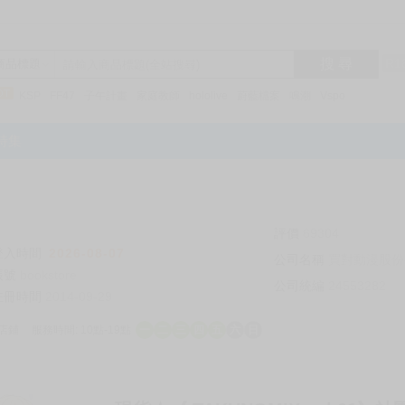
搜 尋
R1
商品標題
KSP
FF47
子午計畫
家庭教師
hololive
蔚藍檔案
鳴潮
Vspo
特集
評價
69304
登入時間
2026-08-07
公司名稱
買對動漫股份
帳號
bookstore
公司統編
24553282
註冊時間
2014-09-29
店鋪
服務時間: 10點-19點
一
二
三
四
五
六
日