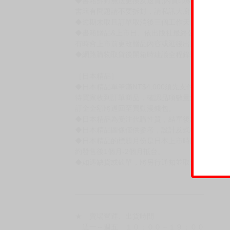
◆書籍拆封無法更換及退貨(內頁印刷瑕疵例外)
書籍有問題請不要拆封，請私訊大廚協助。
◆逾期未取且訂單取消後三個工作天內未有任何
◆書籍贈品&上市日、依出版社最終公布為主。
有時會上市前更改贈品內容或延後出版，還請注
◆網路購物取貨後開箱時建議全程錄影拍照存證
［日本精品］
◆日本精品單筆滿NT$4,000須先支付 10% 
待買家收到訂單商品，確認品項數量無誤，並確
訂金金額將退回至買動漫錢包。
◆日本精品為受注代購性質，結單後恕無法取消
◆日本精品圖像僅供參考，設計及式樣請以實際
◆日本精品的標題月份是日本上市時間，不等於
約發售後1個月-2個月抵台。
◆如遇缺貨或砍單，將另行通知並取消訂單，敬
━━━━━━━━━━━━━━━━━━
★ 賣場營運、出貨時間
週一～週五 １０：００～１９：００