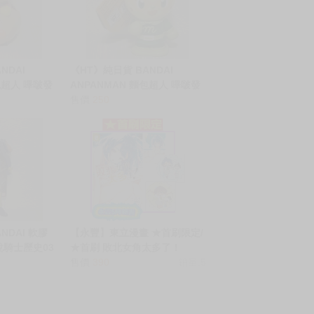
NDAI
《HT》純日貨 BANDAI
包超人 嗶啵發
ANPANMAN 麵包超人 嗶啵發
號 發聲軟膠公
聲玩具 哈密瓜超人 發聲軟膠公
售價
250
仔 925527
NDAI 軟膠
【永豐】東立漫畫 ★首刷限定/
說騎士歷史03
★首刷 敗北女角太多了！
@comic 2 (全新)出
售價
390
銷量:5
版:2025/05/09 ★首刷限定附:
壓克力吊飾(2入) / 8P小冊子