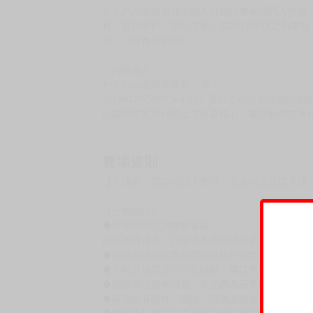
たくのみ老師是知名的人外娘插畫家與同人作家，
頁。其代表作《援助交配》在2019年決定動畫化
列、《捕食俱樂部》。
〈內容簡介〉
たくのみ老師畫冊第一彈！
《TAKUNOMIX vol.01》是たくのみ老師推出的原
以援助交配系列的女主角為核心，展現她們在各
賣場規則
【下標前，請詳閱以下事項，完全同意才請下標
［一般商品］
◆有任何問題請聯繫客服。
用評價溝通者，日後將不再提供購書服務，請另
◆預購商品的出貨時間依出版社供貨情形會有所
◆不同月份商品可一起結帳，等訂單內所有商品
◆預購商品皆無現貨，商品圖為示意圖，請以實
◆商品如有缺件、瑕疵，請務必取貨3日內留言