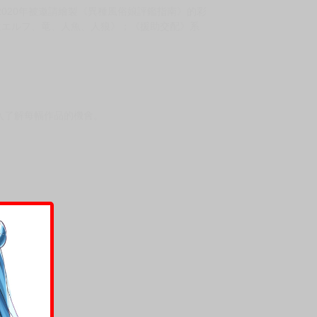
2020年被邀請繪製《異種風俗娘評鑑指南》的彩
え子はエルフ、竜、人魚、人狼》；《援助交配》系
入了解每幅作品的機會。