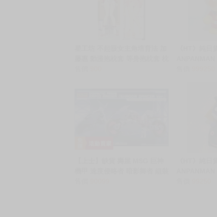
星工坊 不起眼女主角培育法 加
《HT》純日貨
藤惠 動漫抱枕套 等身抱枕套 枕
ANPANMA
頭套
售價
900
聲玩具 麵包
售價
999250
925497
【上士】缺貨 壽屋 MSG 巨神
《HT》純日貨
機甲 速度侵略者 暗影舞者 組裝
ANPANMA
模型 06662
售價
90099
聲玩具 潛地
售價
99250
膠公仔 0024