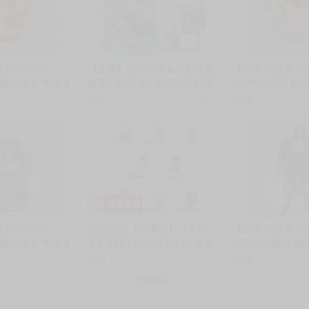
 BANDAI
【永豐】東立小說★首刷限定
《HT》純日貨 BA
N 麵包超人 嗶啵發
精靈幻想記 26.虛構的所在 送
ANPANMAN 麵
超人 發聲軟膠公仔
書套(全新) 出版：2025/02/17
售價
260
銷量:4
聲玩具 麵包超人
售價
499250
★首刷限定附:小冊子/ PVC書
仔 925589
籤卡/書衣
 BANDAI
【小凜社】《免訂
《HT》純日貨 BA
一般預購
N 麵包超人 嗶啵發
金》SAKAMOTO DAYS 坂本
假面騎士鎧武 傳
鼠&細菌人 發聲軟
日常 朝倉信陸少糖真霜平助南
售價
380
柳橙鎧甲 195252
售價
450
68
雲神神迴大佛 にいてんご壓克
查看更多
力立牌