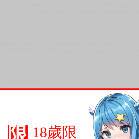
於2016年同人活動首次發表《援助交配 1》，獲得高人氣的熱烈回響。
，並於2020一月發售OVA；2019年2月出版輕小說版《援助交配 教
創插畫集，收錄了 2016 年 12 月至 2022 年 12 月的精彩作品。
種情境中的魅力與姿態，並搭配老師精心撰寫的全新評論，為讀者帶來深
，下標後視同完全同意】
尋其他店家，謝謝。
變動，一旦收到就會盡快寄出。
到齊後一起發貨。
限
品為主。
18歲限
反應，逾期不受理。