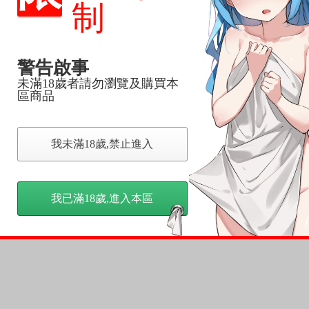
制
反應，將直接加入黑名單，還請下單後準時取貨。
意。
警告啟事
，以保障買賣家雙方權益。
未滿18歲者請勿瀏覽及購買本
區商品
訂金，訂金將以專屬訂金賣場方式收取，
認收貨後，訂金賣場將由大廚取消，
我未滿18歲,禁止進入
，請慎重下單。
商品為準，可能有色差。
台灣到貨時間，發售及到貨時間依廠商實際出貨為準，
我已滿18歲,進入本區
請諒解。