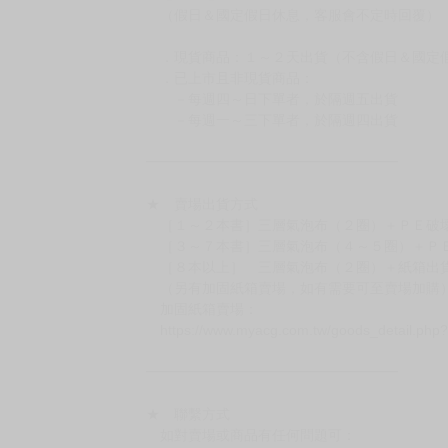
（假日＆國定假日休息，客服會不定時回覆）
．現貨商品：１～２天出貨（不含假日＆國定
．已上市且非現貨商品：
－每週四～日下單者，於隔週五出貨
－每週一～三下單者，於隔週四出貨
━━━━━━━━━━━━━━━━━━
★ 賣場出貨方式
［１～２本書］三層氣泡布（２圈）＋ＰＥ破
［３～７本書］三層氣泡布（４～５圈）＋Ｐ
［８本以上］ 三層氣泡布（２圈）＋紙箱出
（另有加固紙箱賣場，如有需要可至賣場加購
加固紙箱賣場：
https://www.myacg.com.tw/goods_detail.php
━━━━━━━━━━━━━━━━━━
★ 聯繫方式
如對賣場或商品有任何問題可：