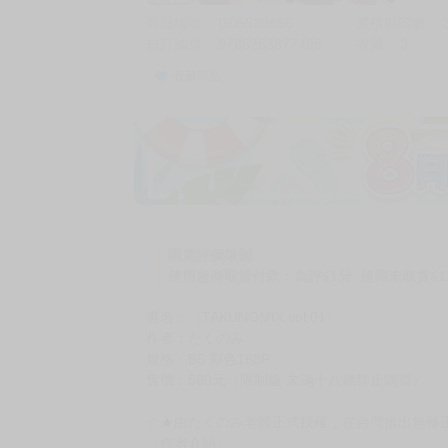
商品編號
G05530868
累積點閱數
自訂編號
9786263877498
收藏
3
收藏商品
購買評價限制
使用超商取貨付款：負評≦1分 超商未取貨≦1
書名：《TAKUNOMIX vol.01》
作者：たくのみ
規格：B5 彩色168P
售價：580元（限制級 未滿十八歲禁止購買）
☆★由たくのみ老師正式授權，在台灣推出無修
〈作者介紹〉