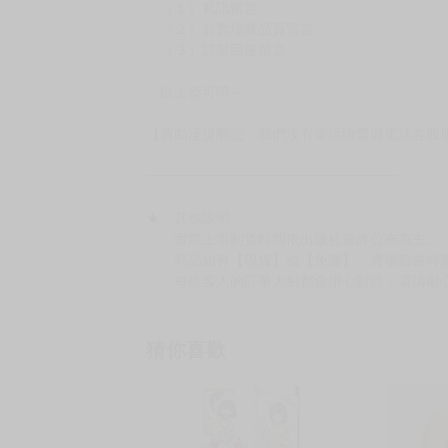
（１）私訊留言
（２）於賣場商品頁留言
（３）訂單回覆留言
以上皆可唷～
【買動漫提醒您：我們沒有電話聯繫與電話客服
━━━━━━━━━━━━━━━━━━
★ 其他說明
．實際上市到貨時間依出版社最終公布為主。
．商品如有【現貨】或【免運】，賣場都會特
．每位客人的訂單大廚都會用心對待，還請耐
猜你喜歡