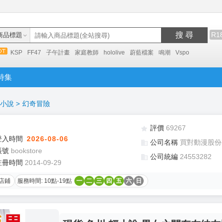
搜 尋
R1
商品標題
KSP
FF47
子午計畫
家庭教師
hololive
蔚藍檔案
鳴潮
Vspo
特集
小說
>
幻奇冒險
評價
69267
登入時間
2026-08-06
公司名稱
買對動漫股份
帳號
bookstore
公司統編
24553282
註冊時間
2014-09-29
店鋪
服務時間: 10點-19點
一
二
三
四
五
六
日