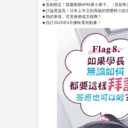
購買評價限制
使用超商取貨付款：負評≦1分 超商未取貨≦1
書名：男女之間存在純友情嗎？（不，不存在！）F
作者：七菜 なな
插畫：Parum
售價：250元
出版社：台灣角川
本書特色：
★首刷限定！隨書附贈4P特典小冊子。（首刷售
★討論度超高！日本上市立刻再版的戀愛輕小說
★我的寒假，究竟會變成怎樣啊？
★預計2025年4月播映電視動畫！