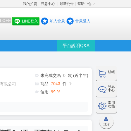
我的拍賣
訊息中心
最新公告
幫助中心
│
│
│
8 OFF
加入會員
會員登入
LINE登入
平台說明Q&A
結帳
未完成交易
0
次 (近半年)
商品
7043
件
有限公司
❔
訊息
中心
信用
99
%
常用
功能
TOP