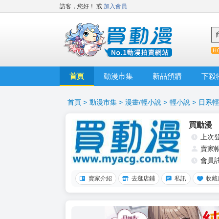
訪客，您好！
或
加入會員
首頁
動漫市集
新品預購
下殺
首頁
>
動漫市集
>
漫畫/輕小說
>
輕小說
>
日系輕
買動漫
上次
賣家
會員
賣家介紹
去逛店鋪
私訊
收藏