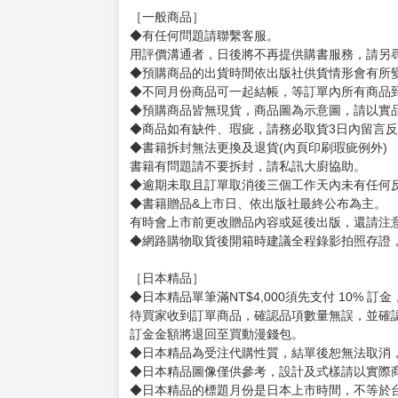
為了孝順姊姊還必須到便利商店幫忙的悠宇，被
「我是米良鎌子。請多多指──嗯嘎！」
現身的竟是七月時在學校裡，那個自動販賣機前
跟兩個學妹一起度過的多災多難寒假篇！
賣場規則
【下標前，請詳閱以下事項，完全同意才請下標
［一般商品］
◆有任何問題請聯繫客服。
用評價溝通者，日後將不再提供購書服務，請另
◆預購商品的出貨時間依出版社供貨情形會有所
◆不同月份商品可一起結帳，等訂單內所有商品
◆預購商品皆無現貨，商品圖為示意圖，請以實
◆商品如有缺件、瑕疵，請務必取貨3日內留言
◆書籍拆封無法更換及退貨(內頁印刷瑕疵例外)
書籍有問題請不要拆封，請私訊大廚協助。
◆逾期未取且訂單取消後三個工作天內未有任何
◆書籍贈品&上市日、依出版社最終公布為主。