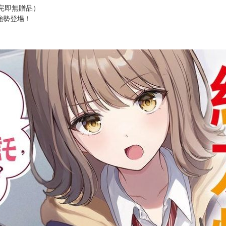
次 未完成交易≦1次 （近半年）
lag 8. 如果學長無論如何都要這樣拜託，答應也可以喔？
完即無贈品）
強勢登場！