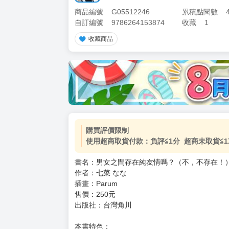
商品編號
G05512246
累積點閱數
自訂編號
9786264153874
收藏
1
收藏商品
加價購
( 共
1
件商品 )
(加購品) 買動漫★《$15元-
-
+