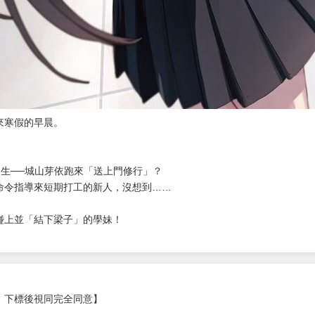
來寒假的早晨。
中生──城山芽依跑來「送上門修行」？