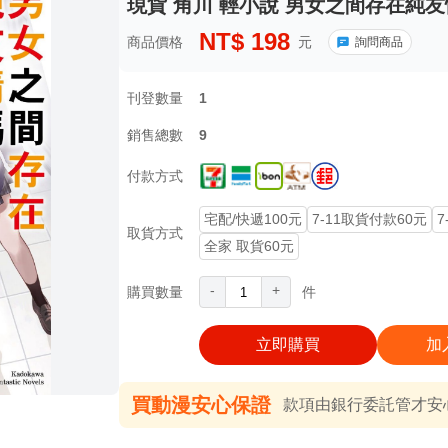
現貨 角川 輕小說 男女之間存在純友
NT$
198
商品價格
元
詢問商品
刊登數量
1
銷售總數
9
付款方式
宅配/快遞100元
7-11取貨付款60元
7
取貨方式
全家 取貨60元
-
+
購買數量
件
立即購買
加
買動漫安心保證
款項由銀行委託管才安心 