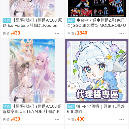
【黑夢代購】(預購)C108 原
◆台中卡通◆預購2月(免訂
預購
預購
創 Ice Fortune 社團名:Klee-on
金)GSC 組裝模型 MODEROID U
繪師:Klee-on
FO戰士阿波羅 大阿波羅 0906
430
1840
售價
售價
【黑夢代購】(預購)C108 蔚
徹 FF47預購｜原創 代理醬
預購
預購
藍檔案BLUE TEA ADE 社團名:Kl
6-6 專區
ee-on 繪師:Klee-on
430
400
售價
售價