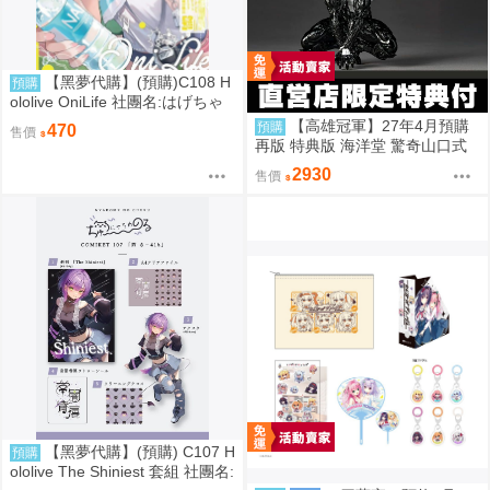
【黑夢代購】(預購)C108 H
預購
ololive OniLife 社團名:はげちゃ
った 繪師: HAGE
【高雄冠軍】27年4月預購
預購
470
售價
再版 特典版 海洋堂 驚奇山口式
黑色戰衣蜘蛛人 共生體蜘蛛人 免
2930
售價
訂金0928
【黑夢代購】(預購) C107 H
預購
ololive The Shiniest 套組 社團名: