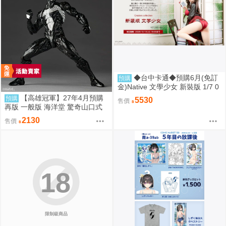
◆台中卡通◆預購6月(免訂
預購
金)Native 文學少女 新裝版 1/7 0
917
【高雄冠軍】27年4月預購
預購
5530
售價
再版 一般版 海洋堂 驚奇山口式
黑色戰衣蜘蛛人 共生體蜘蛛人 免
2130
售價
訂金0928
18
限制級商品