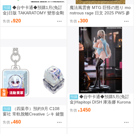
◆台中卡通◆預購1月(免訂
魔法風雲會 MTG 巨怪の怒り mo
預購
金)日版 TAKARATOMY 變形金剛
nstrous rage 日文 2025 PWS 參
NL-06 地球火種 宇宙飛碟 Cosm
加賞 Promo
920
300
售價
售價
os
◆台中卡通◆預購5月(免訂
預購
金)Hapitopi DISH 庫洛娜 Kurona
盛情邀請 1/6 1107
（四葉亭）預約9月 C108
預購
1450
售價
窗社 常軌脫離Creative シキ 鍵盤
按鍵造型鑰匙圈 0814
460
售價