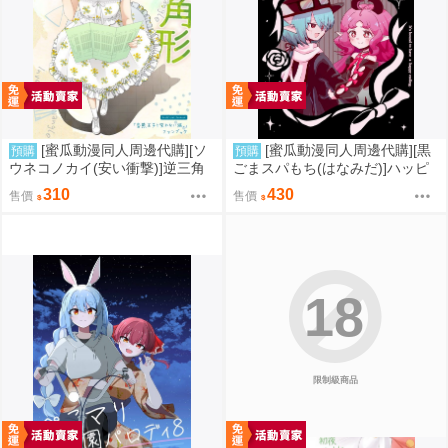
[蜜瓜動漫同人周邊代購][ソ
[蜜瓜動漫同人周邊代購][黒
預購
預購
ウネコノカイ(安い衝撃)]逆三角
ごまスパもち(はなみだ)]ハッピ
形(同人誌)
ーエンドできまり(明日方舟)(同
310
430
售價
售價
人誌)
18
限制級商品