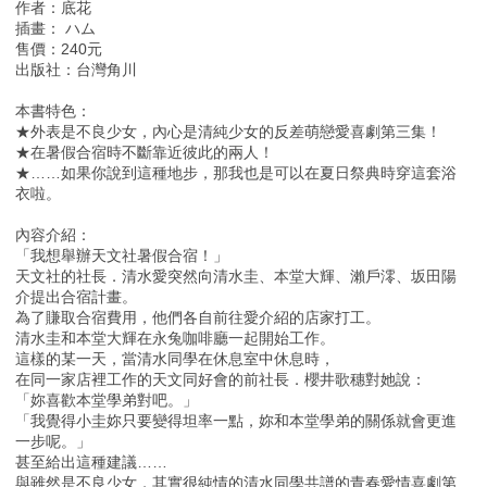
作者：底花
插畫： ハム
售價：240元
出版社：台灣角川
本書特色：
★外表是不良少女，內心是清純少女的反差萌戀愛喜劇第三集！
★在暑假合宿時不斷靠近彼此的兩人！
★……如果你說到這種地步，那我也是可以在夏日祭典時穿這套浴
衣啦。
內容介紹：
「我想舉辦天文社暑假合宿！」
天文社的社長．清水愛突然向清水圭、本堂大輝、瀨戶澪、坂田陽
介提出合宿計畫。
為了賺取合宿費用，他們各自前往愛介紹的店家打工。
清水圭和本堂大輝在永兔咖啡廳一起開始工作。
這樣的某一天，當清水同學在休息室中休息時，
在同一家店裡工作的天文同好會的前社長．櫻井歌穗對她說：
「妳喜歡本堂學弟對吧。」
「我覺得小圭妳只要變得坦率一點，妳和本堂學弟的關係就會更進
一步呢。」
甚至給出這種建議……
與雖然是不良少女，其實很純情的清水同學共譜的青春愛情喜劇第