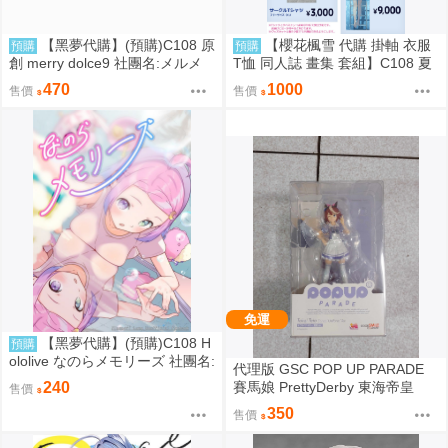
【黑夢代購】(預購)C108 原
【櫻花楓雪 代購 掛軸 衣服
預購
預購
創 merry dolce9 社團名:メルメ
T恤 同人誌 畫集 套組】C108 夏
リー 繪師:三つ葉ちょこ
色しずく カントク 監督 5年目の
470
1000
售價
售價
放課後
免運
【黑夢代購】(預購)C108 H
預購
ololive なのらメモリーズ 社團名:
代理版 GSC POP UP PARADE
たこあげ日和 繪師:たこあげ
賽馬娘 PrettyDerby 東海帝皇
240
售價
350
售價