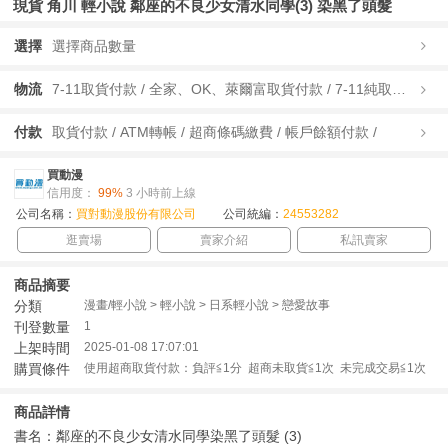
現貨 角川 輕小說 鄰座的不良少女清水同學(3) 染黑了頭髮
選擇
選擇商品數量
物流
7-11取貨付款 / 全家、OK、萊爾富取貨付款 / 7-11純取貨 / 全家、OK、萊爾富純取貨 / 宅配/快遞 /
付款
取貨付款 / ATM轉帳 / 超商條碼繳費 / 帳戶餘額付款 /
買動漫
信用度：
99%
3 小時前上線
公司名稱：
買對動漫股份有限公司
公司統編：
24553282
逛賣場
賣家介紹
私訊賣家
商品摘要
分類
漫畫/輕小說 > 輕小說 > 日系輕小說 > 戀愛故事
刊登數量
1
上架時間
2025-01-08 17:07:01
購買條件
使用超商取貨付款：負評≦1分 超商未取貨≦1次 未完成交易≦1次
商品詳情
書名：鄰座的不良少女清水同學染黑了頭髮 (3)