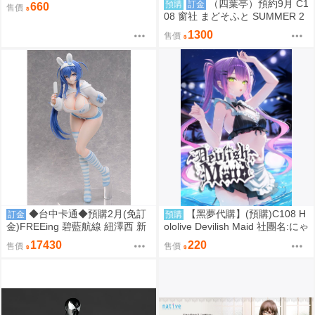
にゃろめのちゅーる 繪師:にゃろ
（四葉亭）預約9月 C1
預購
訂金
660
售價
め
08 窗社 まどそふと SUMMER 2
026 精品組 0814
1300
售價
◆台中卡通◆預購2月(免訂
【黑夢代購】(預購)C108 H
訂金
預購
金)FREEing 碧藍航線 紐澤西 新
ololive Devilish Maid 社團名:にゃ
澤西 宿舍計劃Ver. 1/3 0917
ろめのちゅーる 繪師:にゃろめ
17430
220
售價
售價