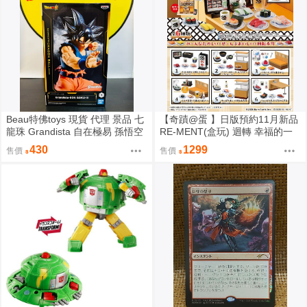
Beau特佛toys 現貨 代理 景品 七
【奇蹟@蛋 】日版預約11月新品
龍珠 Grandista 自在極易 孫悟空
RE-MENT(盒玩) 迴轉 幸福的一
0206
盤 藏壽司(全6種) 中盒販售
430
1299
售價
售價