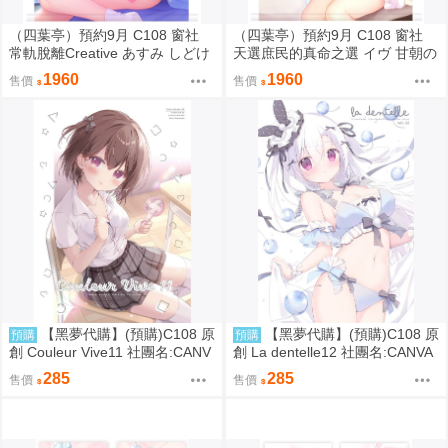
（四葉亭）預約9月 C108 窗社
（四葉亭）預約9月 C108 窗社
常軌脫離Creative あすみ しどけ
天選庶民的真命之選 イヴ 甘朝の
ない浴衣ver B1&B2掛軸 0814
彼シャツver B1&B2掛軸 0814
1960
1960
售價
售價
【黑夢代購】(預購)C108 原
【黑夢代購】(預購)C108 原
預購
預購
創 Couleur Vive11 社團名:CANV
創 La dentelle12 社團名:CANVA
AS+GARDEN 繪師:宮坂みゆ
S+GARDEN 繪師:宮坂みゆ
285
285
售價
售價