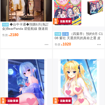
◆台中卡通◆預購6月(免訂
預購
金)BearPanda 碧藍航線 微速前
行 奧德莉亞 俾斯麥 1/6 附特典 1
（四葉亭）預約9月 C1
預購
訂金
2180
售價
107
08 窗社 天選庶民的真命之選 皮
革製名片夾 0814
1020
售價