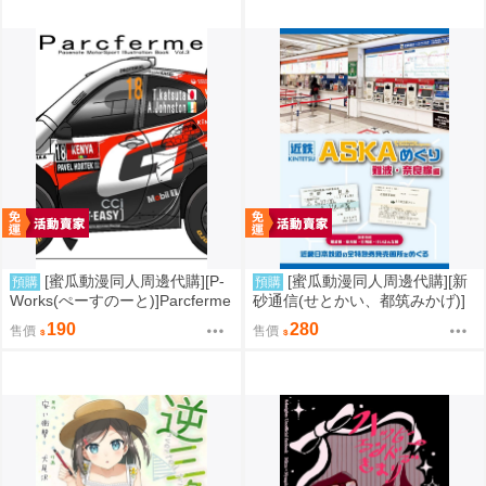
[蜜瓜動漫同人周邊代購][P-
[蜜瓜動漫同人周邊代購][新
預購
預購
Works(ぺーすのーと)]Parcferme
砂通信(せとかい、都筑みかげ)]
Vol.3(同人誌)
近鉄ASKAめぐり 難波・奈良線
190
280
售價
售價
編(同人誌)