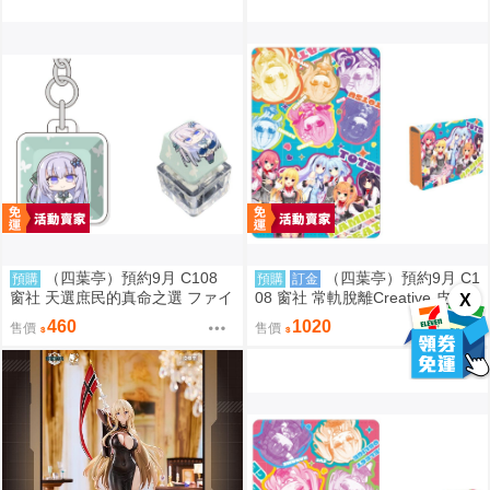
（四葉亭）預約9月 C108
（四葉亭）預約9月 C1
預購
預購
訂金
窗社 天選庶民的真命之選 ファイ
08 窗社 常軌脫離Creative 皮革
X
ブ 鍵盤按鍵造型鑰匙圈 0814
製名片夾 0814
460
1020
售價
售價