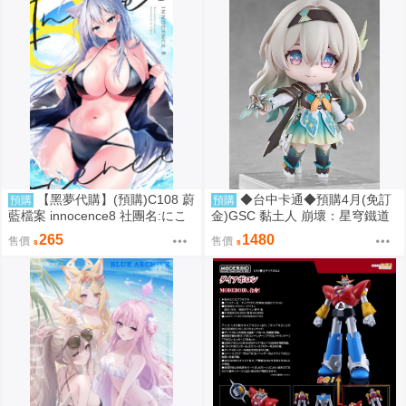
【黑夢代購】(預購)C108 蔚
◆台中卡通◆預購4月(免訂
預購
預購
藍檔案 innocence8 社團名:にこ
金)GSC 黏土人 崩壞：星穹鐵道
にこげんき 繪師:子野日
流螢 0906
265
1480
售價
售價