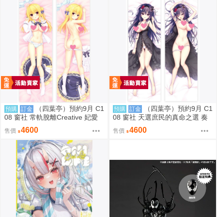
（四葉亭）預約9月 C1
（四葉亭）預約9月 C1
預購
訂金
預購
訂金
08 窗社 常軌脫離Creative 妃愛
08 窗社 天選庶民的真命之選 奏
抱枕套 0814
命 抱枕套 0814
4600
4600
售價
售價