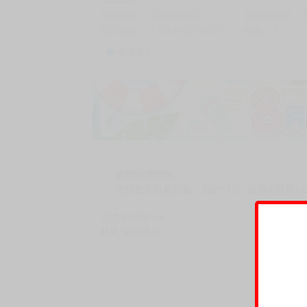
商品編號
G05482657
累積點閱數
自訂編號
4711460279313
收藏
5
收藏商品
購買評價限制
使用超商取貨付款：負評≦1分 超商未取貨≦1
尺寸:60x30 cm
材質:超細纖維