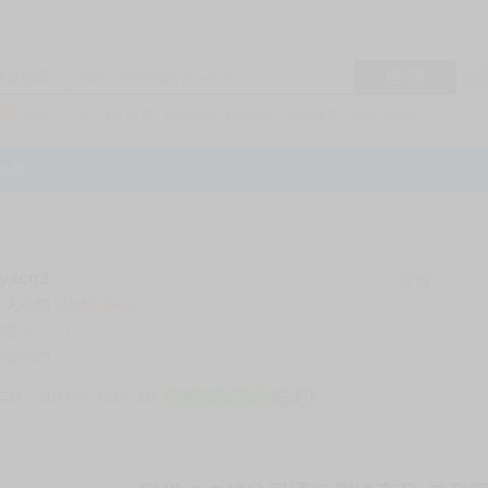
搜 尋
R1
商品標題
KSP
FF47
子午計畫
家庭教師
hololive
蔚藍檔案
鳴潮
Vspo
特集
acg2
評價
76060
登入時間
2026-08-07
帳號
myacg2
註冊時間
2014-12-10
店鋪
服務時間: 10點-19點
一
二
三
四
五
六
日