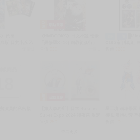
S》代購
《NMBOOKS》日文小說 珪素
█Mi
預購
二段
特典版 日文小說 乙
「異修羅X (10) 殉教徒孤行」
C105 新刊套組 
ヒロインで最強サ
銷量:1
售價
530
銷量:1
み 寫真集 B5887
售價
3280
) 附明信片組+SS
制級商品
18
強勢演員的私密願
【旅人事務所】日本 Hololive
星工坊 崩壞學園 崩
Super Expo 2024 後夜祭 限定
櫻 動漫抱枕套 等
白上フブキ 白上吹雪 A5 資料
售價
250
套
售價
900
夾
查看更多