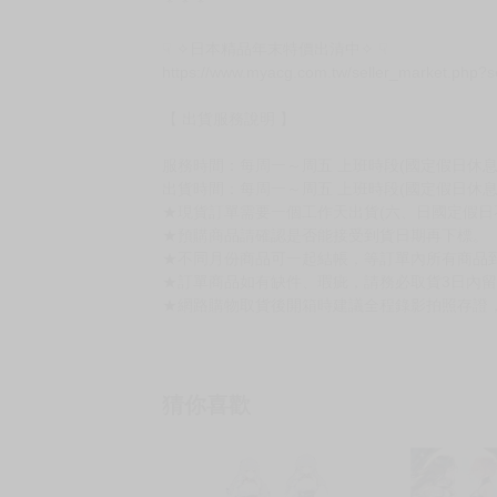
＊＊＊
☟ ✧日本精品年末特價出清中✧ ☟
https://www.myacg.com.tw/seller_market.php?
【 出貨服務說明 】
服務時間：每周一～周五 上班時段(國定假日休息)10:
出貨時間：每周一～周五 上班時段(國定假日休息
★現貨訂單需要一個工作天出貨(六、日國定假日
★預購商品請確認是否能接受到貨日期再下標。
★不同月份商品可一起結帳，等訂單內所有商品
★訂單商品如有缺件、瑕疵，請務必取貨3日內
★網路購物取貨後開箱時建議全程錄影拍照存證
猜你喜歡