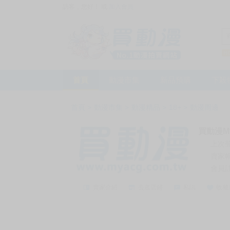
訪客，您好！
或
加入會員
首頁
動漫市集
新品預購
下殺
首頁
>
動漫市集
>
動漫精品
>
18+
>
動漫周邊
買動漫My
上次
賣家
會員
賣家介紹
去逛店鋪
私訊
收藏