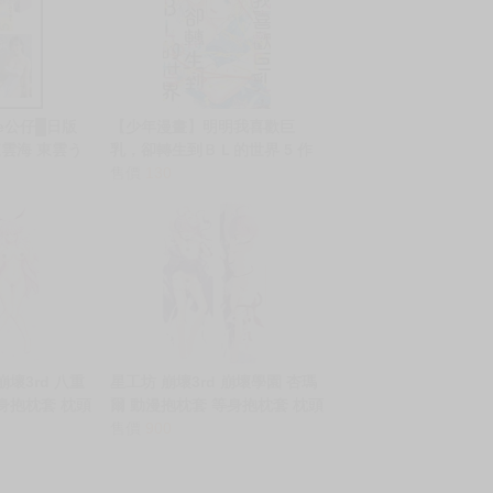
ne公仔█日版
【少年漫畫】明明我喜歡巨
東雲海 東雲う
乳，卻轉生到ＢＬ的世界 5 作
者：尚月地/東立漫畫/Avi書店
售價
130
壞3rd 八重
星工坊 崩壞3rd 崩壞學園 杏瑪
身抱枕套 枕頭
爾 動漫抱枕套 等身抱枕套 枕頭
套
售價
900