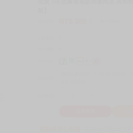
現貨 SiE超繪展通販周邊商品 美和
款】
NT$
380
商品價格
元
詢問商品
刊登數量
2
銷售總數
6
付款方式
宅配/快遞100元
7-11取貨付款60元
7
取貨方式
全家 取貨60元
-
+
購買數量
件
立即購買
加
買動漫安心保證
款項由銀行委託管才安心 