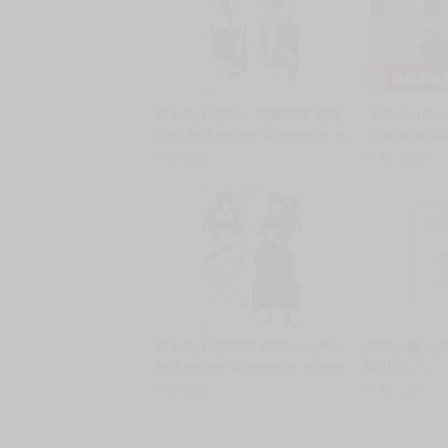
星工坊 崩壞3rd 崩壞學園 布洛
《NMBOOK
妮婭 動漫抱枕套 等身抱枕套 枕
TOBOOKS
頭套
售價
900
女ゲームの
售價
1080
バイバル (9
限
星工坊 崩壞學園 崩壞3rd 伊甸
夢雲小舖～
動漫抱枕套 等身抱枕套 枕頭套
望 山田パン
售價
900
售價
130