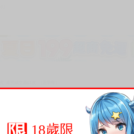
581
次 未完成交易≦1次 （近半年）
限
18歲限