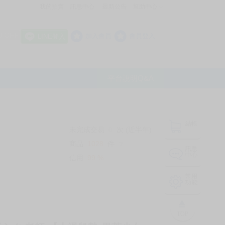
我的拍賣
訊息中心
最新公告
幫助中心
│
│
│
8 OFF
加入會員
會員登入
LINE登入
平台說明Q&A
結帳
未完成交易
0
次 (近半年)
商品
1028
件
❔
訊息
中心
信用
99
%
常用
功能
TOP