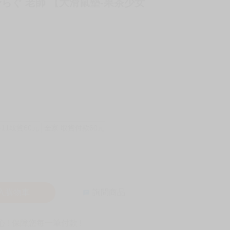
野らぐ 老師 【大滑鼠墊-果茶少女
-11取貨60元
全家 取貨付款60元
入購物車
詢問商品
! 保障您每一筆付款 !