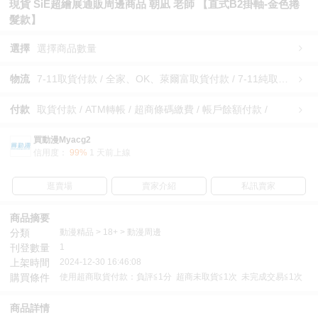
現貨 SiE超繪展通販周邊商品 朝凪 老師 【直式B2掛軸-金色捲
髮款】
選擇
選擇商品數量
物流
7-11取貨付款 / 全家、OK、萊爾富取貨付款 / 7-11純取貨 / 全家、OK、萊爾富純取貨 / 宅配/快遞 /
付款
取貨付款 / ATM轉帳 / 超商條碼繳費 / 帳戶餘額付款 /
買動漫Myacg2
信用度：
99%
1 天前上線
逛賣場
賣家介紹
私訊賣家
商品摘要
分類
動漫精品 > 18+ > 動漫周邊
刊登數量
1
上架時間
2024-12-30 16:46:08
購買條件
使用超商取貨付款：負評≦1分 超商未取貨≦1次 未完成交易≦1次
商品詳情