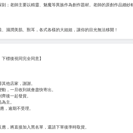
刻；老師主要以精靈、魅魔等異族作為創作題材。老師的原創作品婚紗精
裝、濕潤美肌、獸耳，各式各樣的大姐姐，讓你的目光無法移開！
，下標後視同完全同意】
尋其他店家，謝謝。
變動，一旦收到就會盡快寄出。
到齊後一起發貨。
品為主。
反應，逾期不受理。
反應，將直接加入黑名單，還請下單後準時取貨。