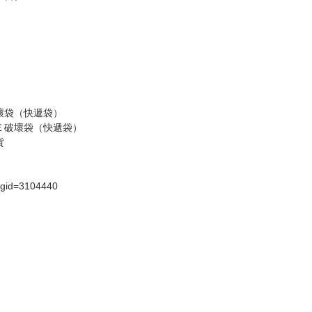
壞袋（快遞袋）
Ｅ破壞袋（快遞袋）
貨
）
?gid=3104440