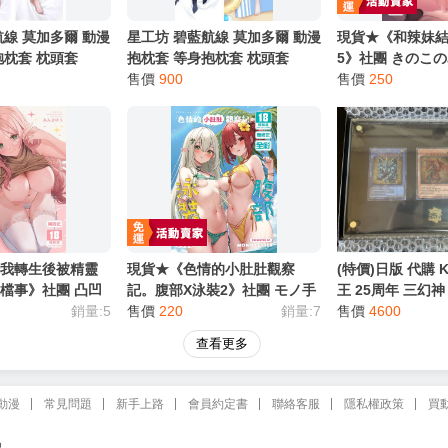
航線 莫加多爾 動漫
星工坊 碧藍航線 莫加多爾 動漫
現貨★《和辣妹結
抱枕套 枕頭套
抱枕套 等身抱枕套 枕頭套
5》社團 きのこのみ
售價
900
者:konomi R1
售價
250
男性向 同人誌
於我轉生後被精靈
現貨★《色情的小肚肚觀察
(特價)日版 代購 K
檔事》社團 凸凹
記。腹部X泳裝2》社團 モノ手
王 25周年 三幻
E / 作者:あんざゆ
銷量:5
紙 / 作者:かるたも R18 中文
售價
220
銷量:7
組 不鏽鋼製 天空
售價
4600
 無修正 男性向 同
無修正 全彩 男性向 同人誌
神龍 古代神官文
查看更多
動漫
常見問題
新手上路
會員約定書
聯絡客服
隱私權政策
買