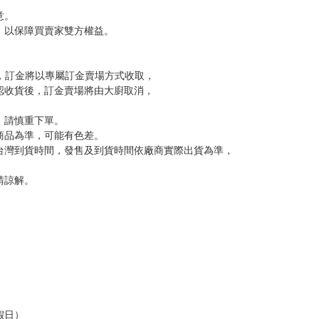
意。
，以保障買賣家雙方權益。
訂金，訂金將以專屬訂金賣場方式收取，
認收貨後，訂金賣場將由大廚取消，
，請慎重下單。
商品為準，可能有色差。
台灣到貨時間，發售及到貨時間依廠商實際出貨為準，
請諒解。
假日）