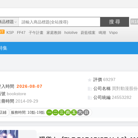
搜 尋
R1
商品標題
KSP
FF47
子午計畫
家庭教師
hololive
蔚藍檔案
鳴潮
Vspo
特集
評價
69297
登入時間
2026-08-07
公司名稱
買對動漫股份
帳號
bookstore
公司統編
24553282
註冊時間
2014-09-29
店鋪
服務時間: 10點-19點
一
二
三
四
五
六
日