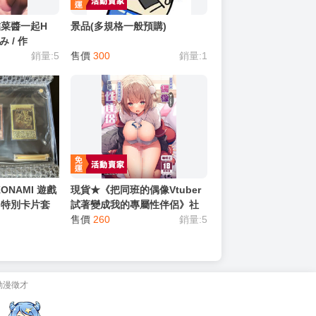
菜醬一起H
景品(多規格一般預購)
 / 作
8 中文 無修正
銷量:5
售價
300
銷量:1
ONAMI 遊戲
現貨★《把同班的偶像Vtuber
神 特別卡片套
試著變成我的專屬性伴侶》社
龍 巨神兵 翼
團 French letter / 作者:藤崎ひ
售價
260
銷量:5
字
かり 中文 無修正 二創 男性向
同人誌
動漫徵才