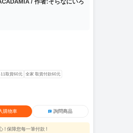
MACADAMIA / 作者:そらなにいろ
-11取貨60元
全家 取貨付款60元
入購物車
詢問商品
! 保障您每一筆付款 !