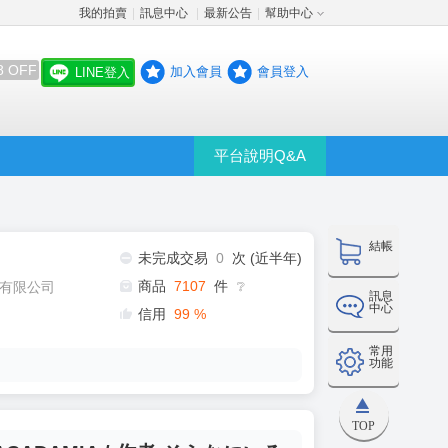
我的拍賣
訊息中心
最新公告
幫助中心
│
│
│
8 OFF
加入會員
會員登入
LINE登入
平台說明Q&A
結帳
未完成交易
0
次 (近半年)
商品
7107
件
有限公司
❔
訊息
中心
信用
99
%
常用
功能
TOP