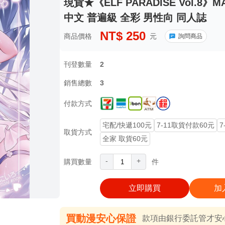
現貨★《ELF PARADISE Vol.8》
中文 普遍級 全彩 男性向 同人誌
NT$
250
商品價格
元
詢問商品
刊登數量
2
銷售總數
3
付款方式
宅配/快遞100元
7-11取貨付款60元
7
取貨方式
全家 取貨60元
-
+
購買數量
件
立即購買
加
買動漫安心保證
款項由銀行委託管才安心 