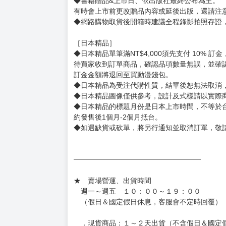
◆書籍贈品&上市日、依出版社最終公布為主。
有時會上市前更改贈品內容或延後出版，還請注
◆網路購物取貨後開箱時建議全程錄影拍照存證
［日本精品］
◆日本精品單筆滿NT$4,000須先支付 10% 
待買家收到訂單商品，確認品項數量無誤，並確
訂金金額將退回至買動漫錢包。
◆日本精品為受注代購性質，結單後恕無法取消
◆日本精品圖像僅供參考，設計及式樣請以實際
◆日本精品的標題月份是日本上市時間，不等於
約發售後1個月-2個月抵台。
◆如遇缺貨或砍單，將另行通知並取消訂單，敬
━━━━━━━━━━━━━━━━━━
★ 賣場營運、出貨時間
週一～週五 １０：００～１９：００
（假日＆國定假日休息，客服會不定時回覆）
．現貨商品：１～２天出貨（不含假日＆國定