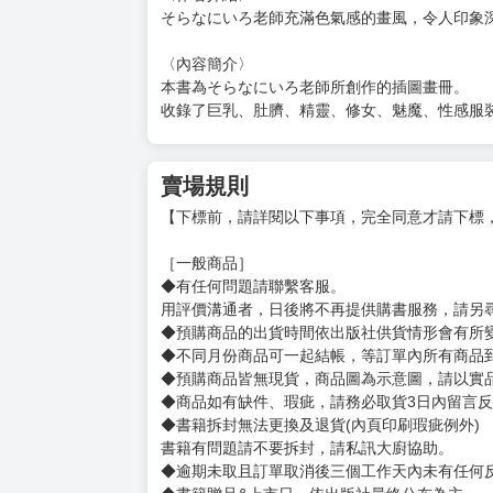
そらなにいろ老師充滿色氣感的畫風，令人印象深
〈內容簡介〉
本書為そらなにいろ老師所創作的插圖畫冊。
收錄了巨乳、肚臍、精靈、修女、魅魔、性感服
賣場規則
【下標前，請詳閱以下事項，完全同意才請下標
［一般商品］
◆有任何問題請聯繫客服。
用評價溝通者，日後將不再提供購書服務，請另
◆預購商品的出貨時間依出版社供貨情形會有所
◆不同月份商品可一起結帳，等訂單內所有商品
◆預購商品皆無現貨，商品圖為示意圖，請以實
◆商品如有缺件、瑕疵，請務必取貨3日內留言
◆書籍拆封無法更換及退貨(內頁印刷瑕疵例外)
書籍有問題請不要拆封，請私訊大廚協助。
◆逾期未取且訂單取消後三個工作天內未有任何