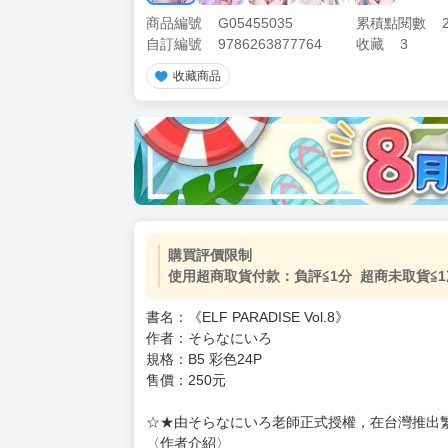
商品編號
G05455035
累積點閱數
自訂編號
9786263877764
收藏
3
收藏商品
購買評價限制
使用超商取貨付款：負評≦1分 超商未取貨≦1
書名：《ELF PARADISE Vol.8》
作者：そらなにいろ
規格：B5 彩色24P
售價：250元
☆★由そらなにいろ老師正式授權，在台灣推出
〈作者介紹〉