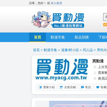
訪客，您好！
或
加入會員
首頁
動漫市集
新品預購
下殺
首頁
>
動漫市集
>
漫畫/輕小說
>
同人誌
>
男性向
買動漫
上次
賣家
會員
賣家介紹
去逛店鋪
私訊
收藏