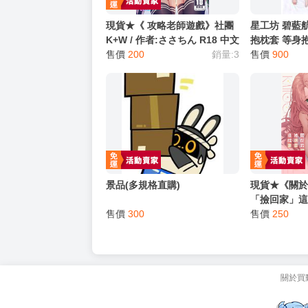
現貨★《 攻略老師遊戲》社團
星工坊 碧藍
K+W / 作者:ささちん R18 中文
抱枕套 等身
無修正 二創 蔚藍檔案 男性向
售價
200
銷量:3
售價
900
同人誌
景品(多規格直購)
現貨★《關
「撿回家」這
售價
300
HURRICAN
售價
250
う R18 中文
人誌
關於買