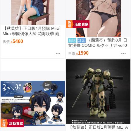
【秋葉猿】正日版4月預購 Mirai
Mira 學園偶像大師 花海咲季 雨
後鳶尾花 特訓前 1/7 PVC 完成品
（四葉亭）預約8月 日
預購
訂金
5460
售價
文漫畫 COMIC ルクセリア vol.0
6 特典：B2掛軸、資料夾 あるぷ
1590
售價
【秋葉猿】正日版1月預購 META