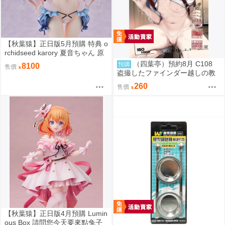
【秋葉猿】正日版5月預購 特典 o
rchidseed karory 夏音ちゃん 原
畫 1/6 PVC 完成品
（四葉亭）預約8月 C108
預購
8100
售價
盗撮したファインダー越しの教
え子 なまもななせ
260
售價
【秋葉猿】正日版4月預購 Lumin
ous Box 請問您今天要來點兔子