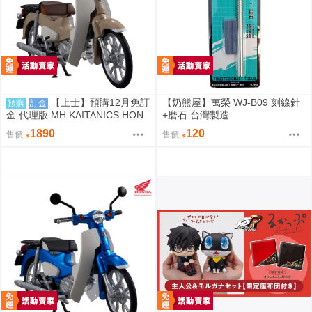
【上士】預購12月免訂
【奶熊屋】萬榮 WJ-B09 刻線針
預購
訂金
金 代理版 MH KAITANICS HON
+磨石 台灣製造
DA Super Cub 110 米色 0914
1890
120
售價
售價