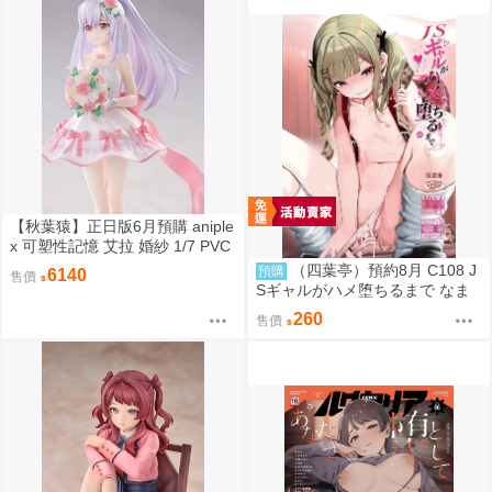
【秋葉猿】正日版6月預購 aniple
x 可塑性記憶 艾拉 婚紗 1/7 PVC
完成品
（四葉亭）預約8月 C108 J
預購
6140
售價
Sギャルがハメ堕ちるまで なま
もななせ
260
售價