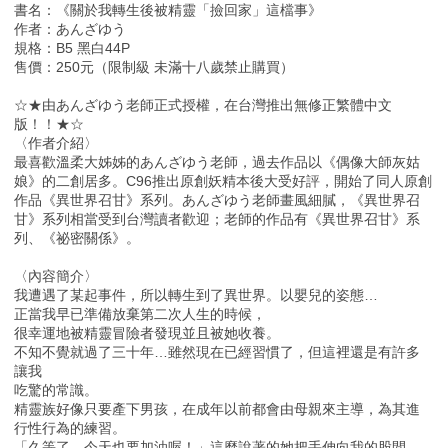
書名：《關於我轉生後被精靈「撿回家」這檔事》
作者：あんざゆう
規格：B5 黑白44P
售價：250元（限制級 未滿十八歲禁止購買）
☆★由あんざゆう老師正式授權，在台灣推出無修正繁體中文
版！！★☆
〈作者介紹〉
最喜歡溫柔大姊姊的あんざゆう老師，過去作品以《偶像大師灰姑
娘》的二創居多。C96推出原創妖精本後大受好評，開始了同人原創
作品《異世界召甘》系列。あんざゆう老師畫風細膩，《異世界召
甘》系列相當受到台灣讀者歡迎；老師的作品有《異世界召甘》系
列、《祕密關係》。
〈內容簡介〉
我遭遇了某起事件，所以轉生到了異世界。以嬰兒的姿態…
正當我早已準備放棄第二次人生的時候，
很幸運地被精靈冒險者發現並且被她收養。
不知不覺就過了三十年…雖然現在已經習慣了，但這裡還是有許多
讓我
吃驚的常識。
精靈族好像只要產下男孩，在成年以前都會由母親來主導，為其進
行性行為的練習。
「久等了，今天也要加油喔！」這麼說著的她把手伸向我的股間…