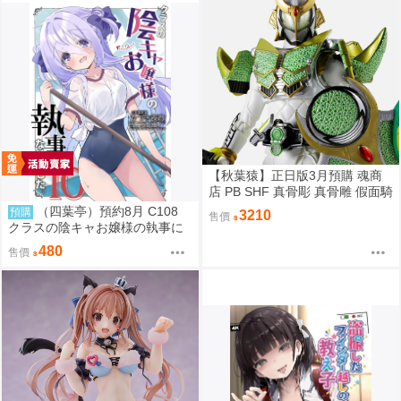
【秋葉猿】正日版3月預購 魂商
店 PB SHF 真骨彫 真骨雕 假面騎
士 鎧武 斬月 哈密瓜
（四葉亭）預約8月 C108
預購
3210
售價
クラスの陰キャお嬢様の執事に
なりました10 ひづき夜宵
480
售價