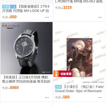
L ROBOT魂 MR魂 MS-06J 濕地
帶戰用 薩克 MS MUSEUM
【我家遊樂器】27年4
預購
訂金
3210
售價
月預購 代理版 MH LOOK UP 抬
頭系列 刀劍亂舞ONLINE 三日月
850
售價
宗近
【秋葉猿】正日版9月預購 機動
戰士鋼彈 閃光的哈薩威 喀耳刻的
魔女 MAFTY 手錶 腕時計
【小凜社】《免訂金》Fate/
預購
6860
售價
Grand Order -Epic of Remnant-
貞德 阿爾托莉雅 壓克力板
560
售價