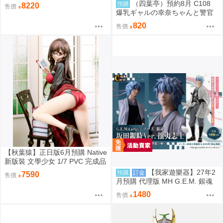
王 迪卡 迪迦 超古代鳥 美爾巴 少
（四葉亭）預約8月 C108
預購
8220
售價
限
爆乳ギャルの幸奈ちゃんと警官
コスエッチ 新刊套組 猫耳と黒マ
820
售價
スク
【秋葉猿】正日版6月預購 Native
新版裝 文學少女 1/7 PVC 完成品
【我家遊樂器】27年2
預購
訂金
7590
售價
月預購 代理版 MH G.E.M. 銀魂
坂田銀時 攘夷志士
1480
售價