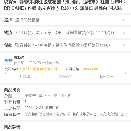
現貨★《關於我轉生後被精靈「撿回家」這檔事》社團 凸凹HU
RRICANE / 作者:あんざゆう R18 中文 無修正 男性向 同人誌
選擇
選擇商品數量
物流
7-11取貨付款 / 全家、OK、萊爾富取貨付款 / 7-11純取貨 / 全家、OK、萊爾富純取貨 / 宅配/快遞 /
付款
取貨付款 / ATM轉帳 / 超商條碼繳費 / 帳戶餘額付款 /
買動漫
信用度：
99%
28 分鐘前上線
公司名稱：
買對動漫股份有限公司
公司統編：
24553282
逛賣場
賣家介紹
私訊賣家
商品摘要
分類
漫畫/輕小說 > 同人誌 > 男性向
刊登數量
3
上架時間
2024-12-23 18:55:18
購買條件
使用超商取貨付款：負評≦1分 超商未取貨≦1次 未完成交易≦1次
商品詳情