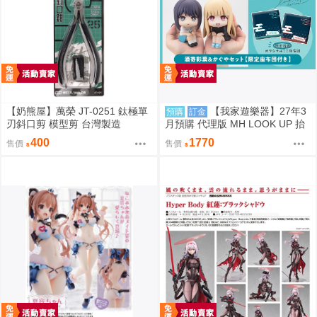
【奶熊屋】萬榮 JT-0251 鈦極單
【我家遊樂器】27年3
預購
訂金
刃斜口剪 模型剪 台灣製造
月預購 代理版 MH LOOK UP 抬
頭系列 超時空輝夜姬！酒寄彩葉
400
1770
售價
售價
&輝耀 特典版