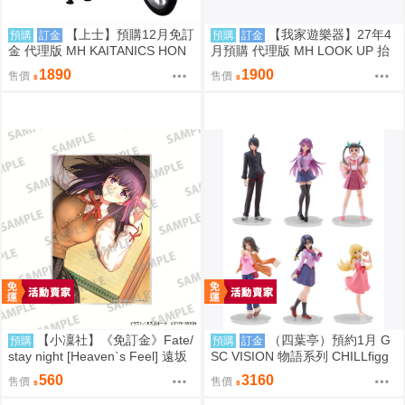
【上士】預購12月免訂
【我家遊樂器】27年4
預購
訂金
預購
訂金
金 代理版 MH KAITANICS HON
月預購 代理版 MH LOOK UP 抬
DA Super Cub 110 閃耀藍金屬色
頭系列 女神異聞錄5 皇家版 Joke
1890
1900
售價
售價
0914
r＆摩爾 特典版
【小凜社】《免訂金》Fate/
（四葉亭）預約1月 G
預購
預購
訂金
stay night [Heaven`s Feel] 遠坂
SC VISION 物語系列 CHILLfigg
凜 間桐櫻 壓克力板
化物語 中盒6入販售 0923
560
3160
售價
售價