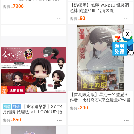
嗎？ 保登心愛 禮服 1/7 PVC 完
【奶熊屋】萬榮 WJ-B10 鐵製調
7200
售價
成品
色棒 附塗料皿 台灣製造
90
售價
X
【首刷限定版】星期一的豐滿 6
作者：比村奇石//東立漫畫//Avi書
店
【我家遊樂器】27年4
預購
訂金
200
售價
月預購 代理版 MH LOOK UP 抬
頭系列 刀劍亂舞ONLINE 加州清
850
售價
光