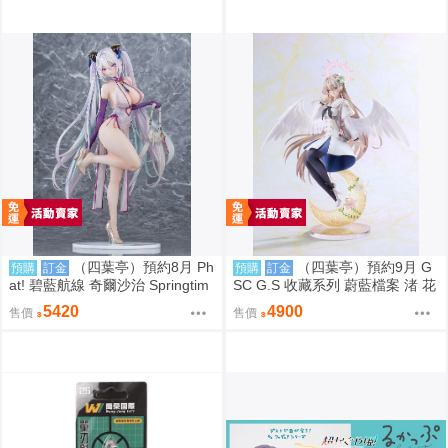
（四葉亭）預約8月 Ph
（四葉亭）預約9月 G
預購
訂金
預購
訂金
at! 碧藍航線 奇爾沙治 Springtim
SC G.S 收藏系列 蔚藍檔案 渚 花
e Data 1/6 PVC 0923
香微笑 1/7 PVC 完成品 0923
5420
4900
售價
售價