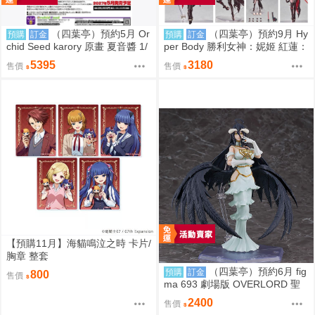
（四葉亭）預約5月 Or
（四葉亭）預約9月 Hy
預購
訂金
預購
訂金
chid Seed karory 原畫 夏音醬 1/
per Body 勝利女神：妮姬 紅蓮：
6 PVC 0917
暗影 0917
5395
3180
售價
售價
【預購11月】海貓鳴泣之時 卡片/
胸章 整套
（四葉亭）預約6月 fig
預購
訂金
800
售價
ma 693 劇場版 OVERLORD 聖
王國篇 雅兒貝德 0917
2400
售價