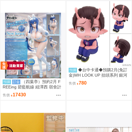
◆台中卡通◆預購2月(免訂
預購
金)MH LOOK UP 抬頭系列 銀河
特急Milky☆Subway 鐵多 0813
（四葉亭）預約2月 F
預購
訂金
780
售價
REEing 碧藍航線 紐澤西 宿舍計
劃Ver.1/3 PVC 0917
17430
售價