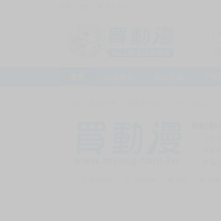
訪客，您好！
或
加入會員
首頁
動漫市集
新品預購
下殺
首頁
>
動漫市集
>
漫畫/輕小說
>
18+
>
同人誌
買動漫My
上次
賣家
會員
賣家介紹
去逛店鋪
私訊
收藏