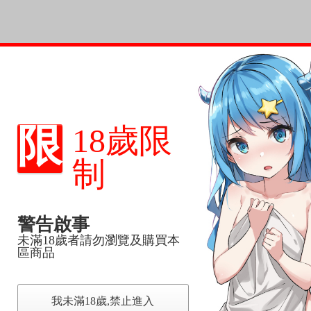
限
18歲限
制
警告啟事
未滿18歲者請勿瀏覽及購買本
區商品
我未滿18歲,禁止進入