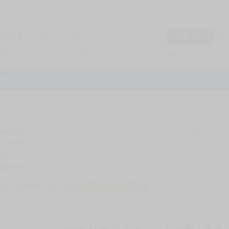
搜 尋
R1
商品標題
KSP
FF47
子午計畫
家庭教師
hololive
蔚藍檔案
鳴潮
Vspo
特集
acg2
評價
76048
登入時間
2026-08-06
帳號
myacg2
註冊時間
2014-12-10
店鋪
服務時間: 10點-19點
一
二
三
四
五
六
日