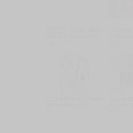
【萬歲屋】預購25
【漢斯模型】
二段式預購
年8月 GSC Nocturne 對魔忍
金 Native N
RPGX 成人雪風 DX Ver. 1/6
售價
94308888
畫 武田弘光 1
售價
99999
0113
星工坊 碧藍航線 英仙座 動漫抱
《HT》純日貨
枕套 等身抱枕套 枕頭套
霸王 15周年
售價
900
裝甲方塊 703
售價
1499