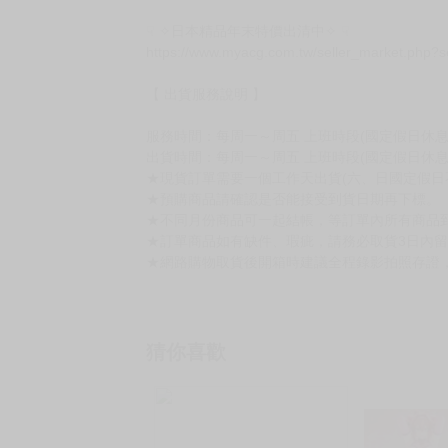
☟ ✧日本精品年末特價出清中✧ ☟
https://www.myacg.com.tw/seller_market.php?
【 出貨服務說明 】
服務時間：每周一～周五 上班時段(國定假日休息)10:
出貨時間：每周一～周五 上班時段(國定假日休息
★現貨訂單需要一個工作天出貨(六、日國定假日
★預購商品請確認是否能接受到貨日期再下標。
★不同月份商品可一起結帳，等訂單內所有商品
★訂單商品如有缺件、瑕疵，請務必取貨3日內
★網路購物取貨後開箱時建議全程錄影拍照存證
猜你喜歡