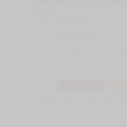
現貨 社團 あんみつよもぎ亭 / 作者
R18 ★
NT$
1200
商品價格
元
詢問商品
付款方式
宅配/快遞100元
7-11取貨付款60元
7
取貨方式
全家 取貨60元
-
+
購買數量
件
立即購買
加
買動漫安心保證
款項由銀行委託管才安心 