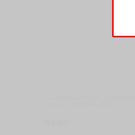
〈作者介紹〉
成人漫畫界的傳說級大手老師，其作品中的人物
老師的作品有《淫魔學生會色色執行部》。
賣場規則
＊＊＊