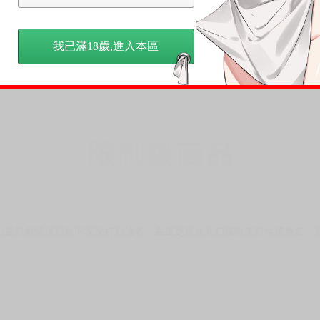
我已滿18歲,進入本區
刻畫與劇情描寫無不深深打動讀者；畫風更是兼具細膩唯美與性感色氣，