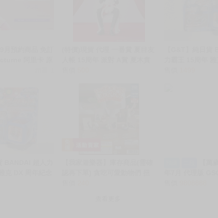
9月預約商品 免訂
(特價)現貨 代理 一番賞 夏目友
【G&T】純日貨 B
octurne 阿里卡 原
人帳 15周年 派對 A賞 夏木貴
力霸王 15周年 雅
/6
銷量:1
志 西裝 貓咪老師 國王 王冠 抱
售價
500
念裝甲方塊 7035
售價
1499
貓 公仔 模型
 BANDAI 超人力
【我家遊樂器】庫存商品(需確
【萬歲
預購
二段
 雅克 DX 周年紀念
認再下單) 貪吃可愛動物們 扭
年7月 代理版 GSC
584
蛋 轉蛋 全套5款 號碼1295
售價
240
PARADE 聖火
售價
9808888
貝雷絲 免訂金 01
查看更多