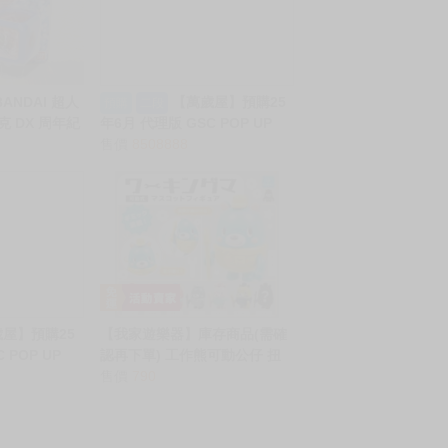
ANDAI 超人
【萬歲屋】預購25
預購
二段
克 DX 周年紀
年6月 代理版 GSC POP UP
84
PARADE 劇場版 刀劍神域 亞
售價
8508888
絲娜 BEACH QUEENS 免訂金
0113
屋】預購25
【我家遊樂器】庫存商品(需確
 POP UP
認再下單) 工作熊可動公仔 扭
降魔錄 風花雪月
蛋 轉蛋 全套8款 號碼1293
售價
790
13