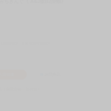
:みちきんぐ《 A&J版B2掛軸》
-11取貨60元
全家 取貨付款60元
入購物車
詢問商品
! 保障您每一筆付款 !