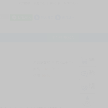
我的拍賣
訊息中心
最新公告
幫助中心
│
│
│
8 OFF
加入會員
會員登入
LINE登入
平台說明Q&A
結帳
未完成交易
0
次 (近半年)
商品
1028
件
❔
訊息
中心
信用
99
%
常用
功能
TOP