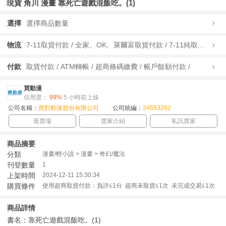
現貨 角川 漫畫 靠死亡遊戲混飯吃。(1)
選擇
選擇商品數量
物流
7-11取貨付款 / 全家、OK、萊爾富取貨付款 / 7-11純取貨 / 全家、OK、萊爾富純取貨 / 宅配/快遞 /
付款
取貨付款 / ATM轉帳 / 超商條碼繳費 / 帳戶餘額付款 /
買動漫
信用度：
99%
5 小時前上線
公司名稱：
買對動漫股份有限公司
公司統編：
24553282
逛賣場
賣家介紹
私訊賣家
商品摘要
分類
漫畫/輕小說 > 漫畫 > 奇幻/魔法
刊登數量
1
上架時間
2024-12-11 15:30:34
購買條件
使用超商取貨付款：負評≦1分 超商未取貨≦1次 未完成交易≦1次
商品詳情
書名：靠死亡遊戲混飯吃。(1)