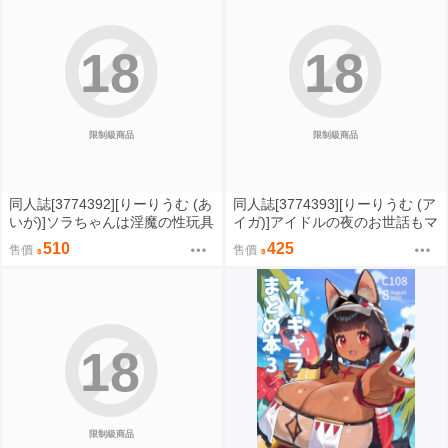
18
18
限制級商品
限制級商品
同人誌[3774392][りーりうむ (あ
同人誌[3774393][りーりうむ (ア
いが)]ソラちゃんは淫魔の性玩具
イガ)]アイドルの夜のお世話もマ
になりました (原創)
ネージャーのお仕事です (原創)
510
425
售價
售價
18
限制級商品