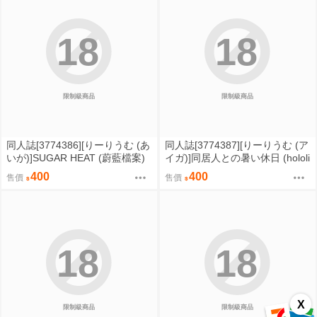
18
18
限制級商品
限制級商品
同人誌[3774386][りーりうむ (あ
同人誌[3774387][りーりうむ (ア
いが)]SUGAR HEAT (蔚藍檔案)
イガ)]同居人との暑い休日 (hololi
ve )
400
400
售價
售價
18
18
X
限制級商品
限制級商品