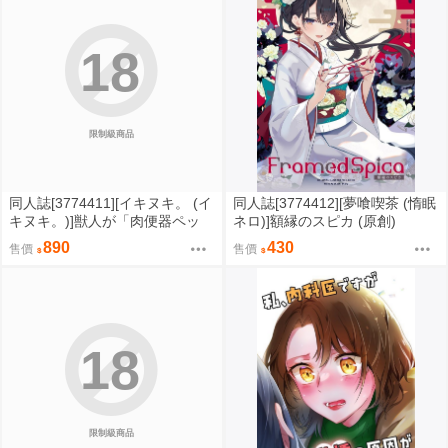
18
限制級商品
同人誌[3774411][イキヌキ。 (イ
同人誌[3774412][夢喰喫茶 (惰眠
キヌキ。)]獣人が「肉便器ペッ
ネロ)]額縁のスピカ (原創)
ト」として飼育される世界で目
890
430
售價
售價
覚めたら獣人だったンだけどッ
(獸人)
18
限制級商品