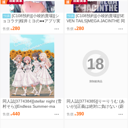
[C108預約][小竣的賣場][シ
[C108預約][小竣的賣場][SE
預購
預購
ョコラテ]桜井ミヨの●●アプリ実
VEN TAILS]MEGA JACINTHE 同
験 蔚藍檔案 同人誌id=3787187
人誌id=3751535
280
280
售價
售價
18
限制級商品
同人誌[3774384][stellar night (雪
同人誌[3774385][りーりうむ (あ
村そら)]Endless Summer-ma
いが)]正義は絶対に負けない (蔚
(學園偶像大師)
藍檔案)
440
390
售價
售價