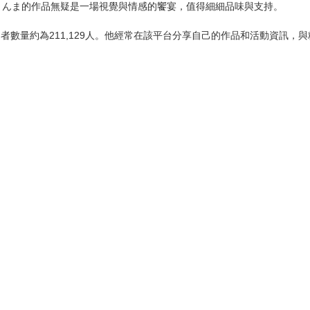
まんま的作品無疑是一場視覺與情感的饗宴，值得細細品味與支持。
的追蹤者數量約為211,129人。他經常在該平台分享自己的作品和活動資訊