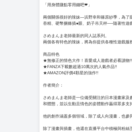
「用身體賺點零用錢吧❤」
兩個關係很好的辣妹—浜野幸和篠原紗季，為了
吞精、硬幣捆條插●眼、奶子吊天秤──隨著性遊
さめまんま老師最新的同人誌系列。
兩個各有特色的辣妹，將為你提供各種性遊戲服
商品特色
★無修正的情色大作！喜愛成人遊戲者必看讀物!!
★FANZA下載數超過10萬次的人氣作品!!
★AMAZON評價4顆星的強作!!
作者簡介：
さめまんま老師是一位備受關注的日本漫畫家及
和體態，並以生動且情色的姿體動作贏得眾多支
他的創作涵蓋多個領域，除了成人向漫畫，也參
除了漫畫與插畫，他還在直播平台中積極與粉絲互