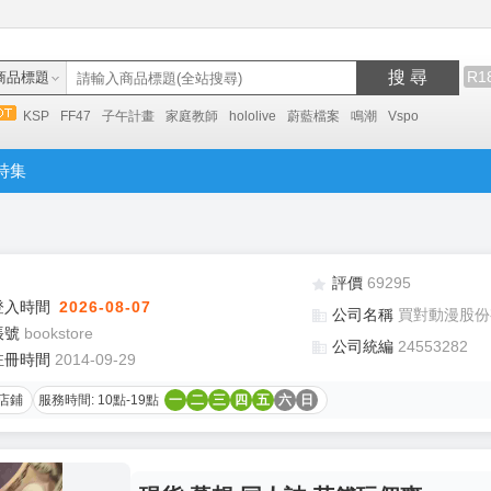
搜 尋
R1
商品標題
KSP
FF47
子午計畫
家庭教師
hololive
蔚藍檔案
鳴潮
Vspo
特集
評價
69295
登入時間
2026-08-07
公司名稱
買對動漫股份
帳號
bookstore
公司統編
24553282
註冊時間
2014-09-29
店鋪
服務時間: 10點-19點
一
二
三
四
五
六
日