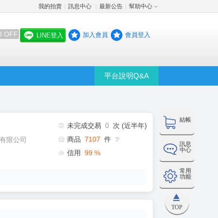
我的拍賣
訊息中心
最新公告
幫助中心
│
│
│
8 OFF
加入會員
會員登入
LINE登入
平台說明Q&A
結帳
未完成交易
0
次 (近半年)
商品
7107
件
有限公司
❔
訊息
中心
信用
99
%
常用
功能
TOP