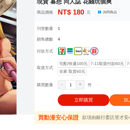
現貨 暮想 同人誌 花錢玩個爽
NT$
180
商品價格
元
詢問商品
刊登數量
1
銷售總數
4
付款方式
宅配/快遞100元
7-11取貨付款60元
7
取貨方式
全家 取貨60元
-
+
購買數量
件
立即購買
加
買動漫安心保證
款項由銀行委託管才安心 