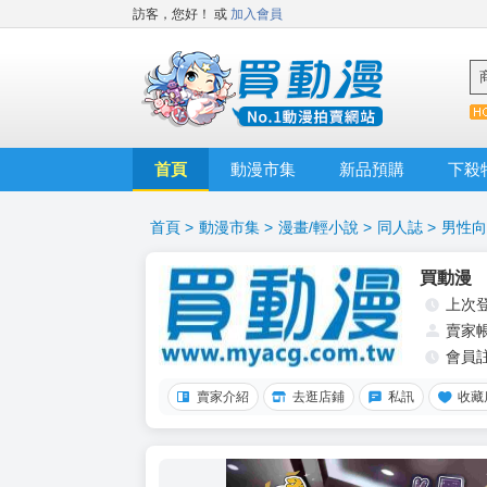
訪客，您好！
或
加入會員
首頁
動漫市集
新品預購
下殺
首頁
>
動漫市集
>
漫畫/輕小說
>
同人誌
>
男性向
買動漫
上次
賣家
會員
賣家介紹
去逛店鋪
私訊
收藏