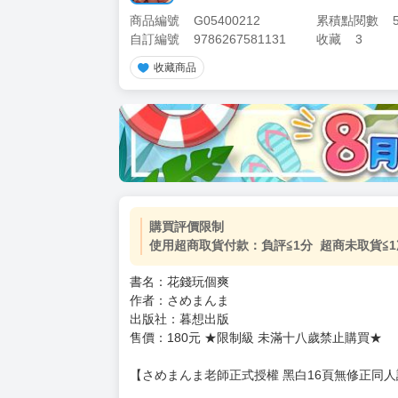
商品編號
G05400212
累積點閱數
自訂編號
9786267581131
收藏
3
收藏商品
購買評價限制
使用超商取貨付款：負評≦1分 超商未取貨≦1
書名：花錢玩個爽
作者：さめまんま
出版社：暮想出版
售價：180元 ★限制級 未滿十八歲禁止購買★
【さめまんま老師正式授權 黑白16頁無修正同人