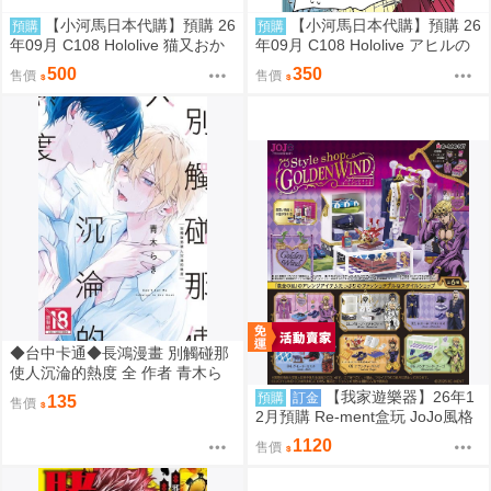
【小河馬日本代購】預購 26
【小河馬日本代購】預購 26
預購
預購
年09月 C108 Hololive 猫又おか
年09月 C108 Hololive アヒルの
ゆのMOGUMOGUマジ神本 繪
ぬいからスバちゃんの声がする
500
350
售價
售價
師:むーらん 神岡ちろる
んですけーどっ 繪師:MALINO
◆台中卡通◆長鴻漫畫 別觸碰那
使人沉淪的熱度 全 作者 青木ら
き 送尼采書套
【我家遊樂器】26年1
預購
訂金
135
售價
2月預購 Re-ment盒玩 JoJo風格
館 黃金之風
1120
售價