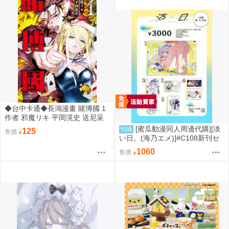
◆台中卡通◆長鴻漫畫 賭博國 1
作者 邪魔リキ 平岡滉史 送尼采
書套
[蜜瓜動漫同人周邊代購][淡
預購
125
售價
い日。(海乃エメ)]#C108新刊セ
ット(Hololive)(同人誌)
1060
售價