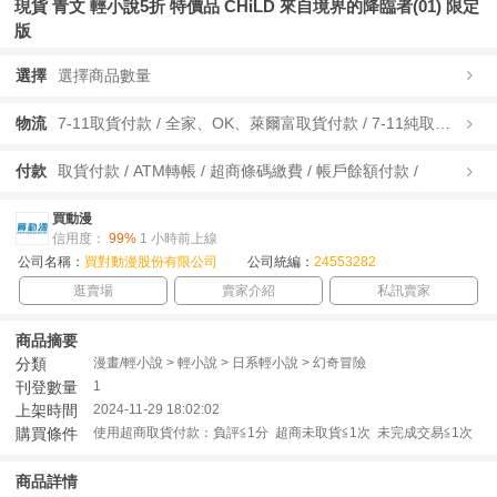
現貨 青文 輕小說5折 特價品 CHiLD 來自境界的降臨者(01) 限定
版
選擇
選擇商品數量
物流
7-11取貨付款 / 全家、OK、萊爾富取貨付款 / 7-11純取貨 / 全家、OK、萊爾富純取貨 / 宅配/快遞 /
付款
取貨付款 / ATM轉帳 / 超商條碼繳費 / 帳戶餘額付款 /
買動漫
信用度：
99%
1 小時前上線
公司名稱：
買對動漫股份有限公司
公司統編：
24553282
逛賣場
賣家介紹
私訊賣家
商品摘要
分類
漫畫/輕小說 > 輕小說 > 日系輕小說 > 幻奇冒險
刊登數量
1
上架時間
2024-11-29 18:02:02
購買條件
使用超商取貨付款：負評≦1分 超商未取貨≦1次 未完成交易≦1次
商品詳情