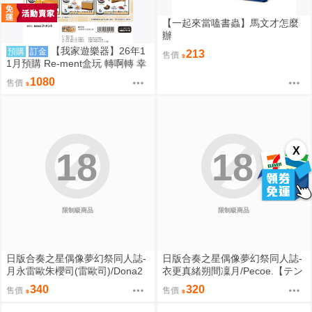
【一起來當嗑書蟲】馬文才怎麼
辦
【我家遊樂器】26年1
預購
訂金
213
售價
1月預購 Re-ment盒玩 轉啊轉 幸
福一盤 藏壽司
1080
售價
X
18
18
限制級商品
限制級商品
日版合奏之星偶像夢幻祭同人誌-
日版合奏之星偶像夢幻祭同人誌-
月永雷歐朱櫻司(雷歐司)/Dona2
衣更真緒朔間凜月/Pecoe.【テン
【Love Sweet Sweet】
プテェション スカァレット】
340
320
售價
售價