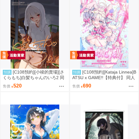
[C108預約][小竣的賣場][さ
[C108預約][Kataja Linnea]B
預購
預購
くらもち]白髪ちゃんのいろ2 同
ATSU x GAME!!【特典付】 同人
人誌id=3784093
誌id=3787280
520
690
售價
售價