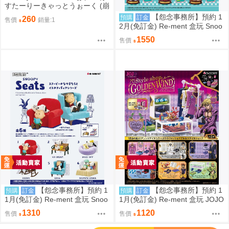
すたーりーきゃっとうぉーく (崩
壞星穹鐵道)刃 景元
【怨念事務所】預約 1
預購
訂金
260
售價
銷量:1
2月(免訂金) Re-ment 盒玩 Snoo
py 史努比 街角招牌場景 中盒6入
1550
售價
0823
【怨念事務所】預約 1
【怨念事務所】預約 1
預購
訂金
預購
訂金
1月(免訂金) Re-ment 盒玩 Snoo
1月(免訂金) Re-ment 盒玩 JOJO
py 史努比 悠閒座椅場景 中盒6入
的奇妙冒險 服裝精品店 黃金之風
1310
1120
售價
售價
0823
中盒6入 0823