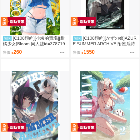
[C108預約][小竣的賣場][柑
[C108預約][かずの娘]AZUR
預購
預購
橘少女]Bloom 同人誌id=378719
E SUMMER ARCHIVE 附蜜瓜特
8
典小卡+B2掛軸 蔚藍檔案 同人誌i
260
1550
售價
售價
d=3726220