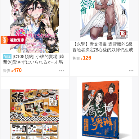
【永豐】青文漫畫 遭背叛的S級
冒險者決定跟心愛的奴隸們組成
奴隸後宮公會 8 (全新) 出版：20
[C108預約][小竣的賣場][時
預購
126
售價
26/08/06
間休]愛さずにいられるかっ! 馬
娘 同人誌id=3784092
470
售價