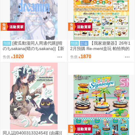
[蜜瓜動漫同人周邊代購][晴
【我家遊樂器】26年1
預購
預購
訂金
のちsakana(晴のちsakana)]【新
2月預購 Re-ment盒玩 帕恰狗的
刊セット】dreamin(同人誌)
鬆軟食譜
1020
1870
售價
售價
同人誌[040031332454][ (由霧)]