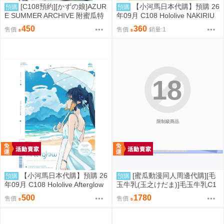
[C108預約][かずの娘]AZUR
【小河馬日本代購】預購 26
預購
預購
E SUMMER ARCHIVE 附蜜瓜特
年09月 C108 Hololive NAKIRIU
典小卡 蔚藍檔案 同人誌id=3786
M2 繪師:李神の落書き場
450
360
售價
售價
銷量:1
337
18
限制級商品
【小河馬日本代購】預購 26
[蜜瓜動漫同人周邊代購][毛
預購
預購
年09月 C108 Hololive Afterglow
玉牛乳(玉之けだま)]毛玉牛乳C1
繪師:カノチ
08新刊セット(同人誌)
500
1780
售價
售價