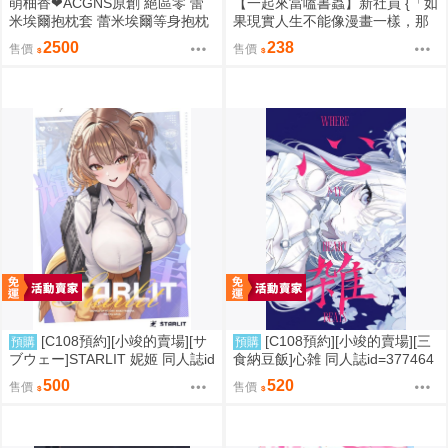
萌柚香❤ACGNS原創 絕區零 蕾
【一起來當嗑書蟲】新社員 {「如
米埃爾抱枕套 蕾米埃爾等身抱枕
果現實人生不能像漫畫一樣，那
套 蕾米埃爾枕頭套 蕾米埃爾枕套
就是現實人生的錯！」}
2500
238
售價
售價
動漫等身抱枕套
[C108預約][小竣的賣場][サ
[C108預約][小竣的賣場][三
預購
預購
ブウェー]STARLIT 妮姬 同人誌id
食納豆飯]心雑 同人誌id=377464
=3785606
3
500
520
售價
售價