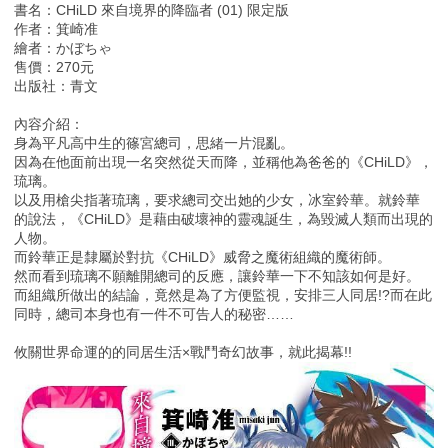
書名：CHiLD 來自境界的降臨者 (01) 限定版
作者：箕崎准
繪者：かぼちゃ
售價：270元
出版社：青文
內容介紹：
身為平凡高中生的篠宮總司，思緒一片混亂。
因為在他面前出現一名突然從天而降，並稱他為爸爸的《CHiLD》，
琉璃。
以及用槍尖指著琉璃，要求總司交出她的少女，冰室鈴華。就鈴華
的說法，《CHiLD》是藉由破壞神的靈魂誕生，為毀滅人類而出現的
人物。
而鈴華正是隸屬於對抗《CHiLD》威脅之魔術組織的魔術師。
然而看到琉璃不願離開總司的反應，讓鈴華一下不知該如何是好。
而組織所做出的結論，竟然是為了方便監視，安排三人同居!?而在此
同時，總司本身也有一件不可告人的秘密……
攸關世界命運的的同居生活×戰鬥奇幻故事，就此揭幕!!