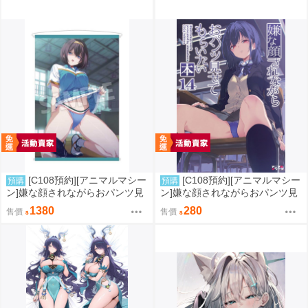
[C108預約][アニマルマシー
[C108預約][アニマルマシー
預購
預購
ン]嫌な顔されながらおパンツ見
ン]嫌な顔されながらおパンツ見
せてもらいたい本14 附蜜瓜特典
せてもらいたい本14 附蜜瓜特典
1380
280
售價
售價
A4資料夾+B2掛軸 同人誌id=372
A4資料夾 同人誌id=3770666
6068