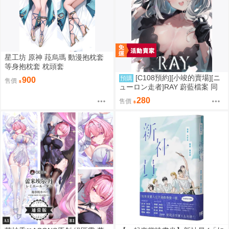
星工坊 原神 菈烏瑪 動漫抱枕套
等身抱枕套 枕頭套
[C108預約][小竣的賣場][ニ
預購
900
售價
ューロン走者]RAY 蔚藍檔案 同
人誌id=3785647
280
售價