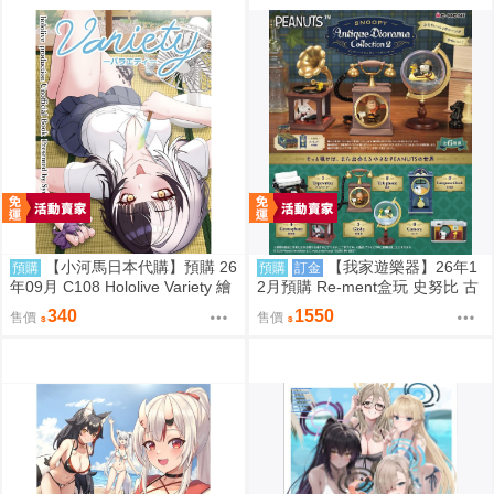
【小河馬日本代購】預購 26
【我家遊樂器】26年1
預購
預購
訂金
年09月 C108 Hololive Variety 繪
2月預購 Re-ment盒玩 史努比 古
師:Syun
董立體場景2
340
1550
售價
售價