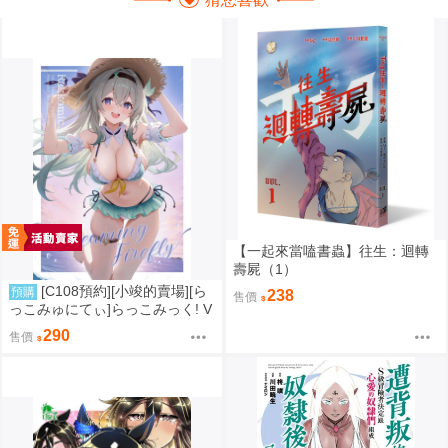
【一起來當嗑書蟲】往生：迴轉
壽屍（1）
[C108預約][小竣的賣場][ら
預購
238
售價
っこみゅにてぃ]らっこみっく! V
ol.4 Dreaming Firefly 同人誌id=3
290
售價
773677