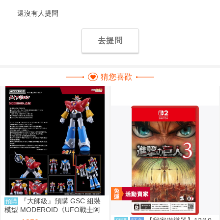
還沒有人提問
去提問
猜您喜歡
『大師級』預購 GSC 組裝
預購
模型 MODEROID《UFO戰士阿
波羅》大阿波羅