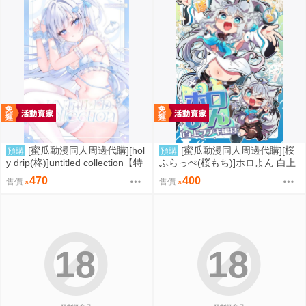
[蜜瓜動漫同人周邊代購][hol
[蜜瓜動漫同人周邊代購][桜
預購
預購
y drip(柊)]untitled collection【特
ふらっぺ(桜もち)]ホロよん 白上
典付】(同人誌)
フブキ編8(Hololive)(同人誌)
470
400
售價
售價
18
18