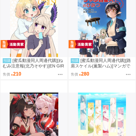
[蜜瓜動漫同人周邊代購][ね
[蜜瓜動漫同人周邊代購][路
預購
預購
むみ注意報(北乃そやす)]EN GIR
肩スケイル(薫製ハム)]マンガで
LS! Vol.11(彩虹社)(同人誌)
わかるアビドスシリーズ ちゃ
210
280
售價
售價
ぶ台星人のひみつ(蔚藍檔案)(同
人誌)