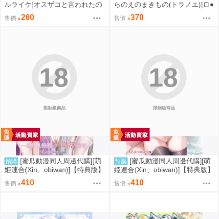
ルライケ]オスザコと言われたの
らのえのまきもの(トラノエ)]ロ●
で俺の本気でわからせてみた(同
巨乳お嬢様藤宮あいりの華麗な
260
370
售價
售價
人誌)
るおねだり(同人誌)
18
18
限制級商品
限制級商品
[蜜瓜動漫同人周邊代購][萌
[蜜瓜動漫同人周邊代購][萌
預購
預購
姫連合(Xin、obiwan)]【特典版】
姫連合(Xin、obiwan)]【特典版】
カーニバル44-混浴地獄4 ～覗き
カーニバル43-混浴地獄3 ～幻月
410
410
售價
售價
見傀儡の陥落裁判～(崩壞：星穹
遊儀の性転換裁判～(崩壞：星穹
鐵道)(同人誌)
鐵道)(同人誌)