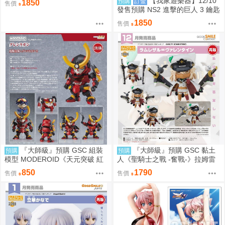
【我家遊樂器】12/10
預購
訂金
1850
售價
發售預購 NS2 進擊的巨人 3 鑰匙
卡 普通版日版
1850
售價
『大師級』預購 GSC 組裝
『大師級』預購 GSC 黏土
預購
預購
模型 MODEROID《天元突破 紅
人《聖騎士之戰 -奮戰-》拉姆雷
蓮螺巖》紅蓮螺巖 再販
薩爾=瓦倫泰 再販
850
1790
售價
售價