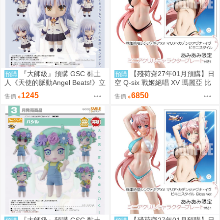
『大師級』預購 GSC 黏土
【殘荷齋27年01月預購】日
預購
預購
人《天使的脈動Angel Beats!》立
空 Q-six 戰姬絕唱 XV 瑪麗亞 比
華奏 再販
基尼Ver 1/7 一般版
1245
6850
售價
售價