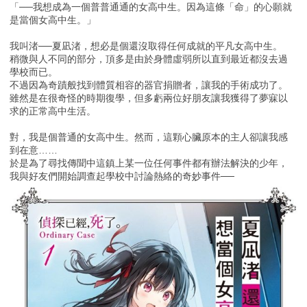
「──我想成為一個普普通通的女高中生。因為這條「命」的心願就
是當個女高中生。」
我叫渚──夏凪渚，想必是個還沒取得任何成就的平凡女高中生。
稍微與人不同的部分，頂多是由於身體虛弱所以直到最近都沒去過
學校而已。
不過因為奇蹟般找到體質相容的器官捐贈者，讓我的手術成功了。
雖然是在很奇怪的時期復學，但多虧兩位好朋友讓我獲得了夢寐以
求的正常高中生活。
對，我是個普通的女高中生。然而，這顆心臟原本的主人卻讓我感
到在意……
於是為了尋找傳聞中這鎮上某一位任何事件都有辦法解決的少年，
我與好友們開始調查起學校中討論熱絡的奇妙事件──