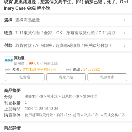
現貨 夏凪渚還是，想當個女高中生。(01) 偵探已經，死了。Ord
inary Case 尖端 輕小說
選擇
選擇商品數量
物流
7-11取貨付款 / 全家、OK、萊爾富取貨付款 / 7-11純取貨 / 全家、OK、萊爾富純取貨 / 宅配/快遞 /
付款
取貨付款 / ATM轉帳 / 超商條碼繳費 / 帳戶餘額付款 /
買動漫
信用度：
99%
6 小時前上線
公司名稱：
買對動漫股份有限公司
公司統編：
24553282
逛賣場
賣家介紹
私訊賣家
商品摘要
分類
漫畫/輕小說 > 輕小說 > 日系輕小說 > 驚悚推理
刊登數量
1
上架時間
2024-11-28 16:13:36
購買條件
使用超商取貨付款：負評≦1分 超商未取貨≦1次 未完成交易≦1次
商品詳情