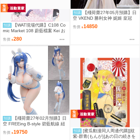
【殘荷齋27年05月預購】日
預購
空 VKEND 勝利女神 妮姬 皇冠
榮耀之花 1/4 附特典
【WAT現場代購】C108 Co
預購
14850
售價
mic Market 108 蔚藍檔案 Kei お
ねがい!! ケイちゃんっ♡
280
售價
【殘荷齋27年02月預購】日
預購
空 FREEing B-style 碧藍航線 紐
澤西 新澤西 宿舍計劃Ver 1/3
[蜜瓜動漫同人周邊代購][紋
預購
19750
售價
紫-群青(もんが)]あの日の続きを