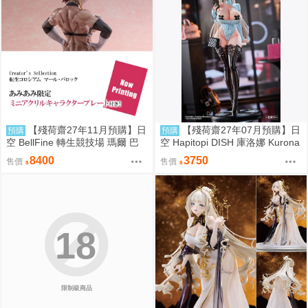
【殘荷齋27年11月預購】日
【殘荷齋27年07月預購】日
預購
預購
空 BellFine 轉生競技場 瑪爾 巴
空 Hapitopi DISH 庫洛娜 Kurona
洛克 1/6
盛情邀請 1/6 附特典
8400
3750
售價
售價
18
限制級商品