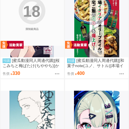
18
限制級商品
[蜜瓜動漫同人周邊代購][桜
[蜜瓜動漫同人周邊代購][和
預購
預購
こみちと梅ばたけ(ちややち)]か
菓子note(ユノ、サトル)]本場イ
わいいふたりがいちゃあま×××し
タリアのオリーブオイルで自宅
330
400
售價
售價
てるだけのはなし(同人誌)
ご飯のQOLを爆上げ!(同人誌)