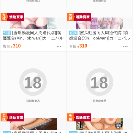
限制級商品
限制級商品
[蜜瓜動漫同人周邊代購][萌
[蜜瓜動漫同人周邊代購][萌
預購
預購
姫連合(Xin、obiwan)]カーニバル
姫連合(Xin、obiwan)]カーニバル
43-混浴地獄3 ～幻月遊戯の性転
44-混浴地獄4 ～覗き見傀儡の陥
310
310
售價
售價
換裁判～(崩壞：星穹鐵道)(同人
落裁判～(崩壞：星穹鐵道)(同人
誌)
誌)
18
18
限制級商品
限制級商品