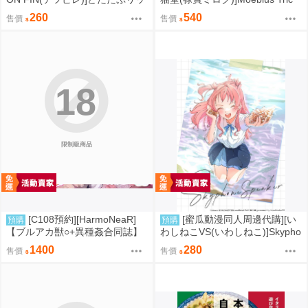
プ(FGO)(同人誌)
k!!! 参(FGO)(同人誌)
260
540
售價
售價
18
限制級商品
[C108預約][HarmoNeaR]
[蜜瓜動漫同人周邊代購][い
預購
預購
【ブルアカ獣○+異種姦合同誌】
わしねこVS(いわしねこ)]Skypho
Sow do on me! vol.3 蔚藍檔案
ne Speaker(學園偶像大師)(同人
1400
280
售價
售價
同人誌040031332357
誌)