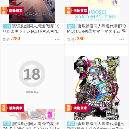
[蜜瓜動漫同人周邊代購][て
[蜜瓜動漫同人周邊代購][TQ
預購
預購
りたまキッチン]ASTRASCAPE
MQ(T.Q)]初星サマーマタイム(學
(崩壞：星穹鐵道)(同人誌)
園偶像大師)(同人誌)
280
380
售價
售價
18
限制級商品
[蜜瓜動漫同人周邊代購][IR
[蜜瓜動漫同人周邊代購][六
預購
預購
ON FIN(テツビレ)]どたたぷリッ
猫堂(禄頁ミロク)]Moebius Tric