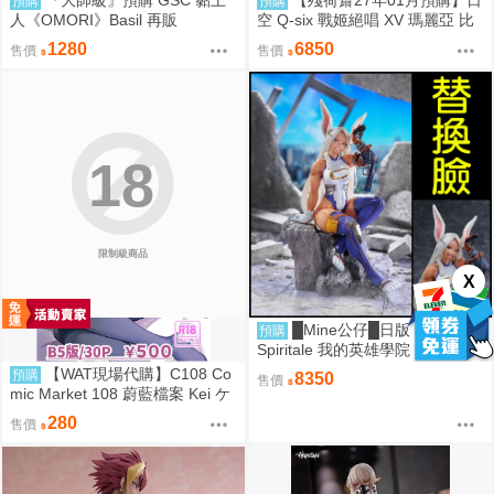
『大師級』預購 GSC 黏土
【殘荷齋27年01月預購】日
預購
預購
人《OMORI》Basil 再販
空 Q-six 戰姬絕唱 XV 瑪麗亞 比
基尼Ver 1/7 油光版
1280
6850
售價
售價
18
限制級商品
X
█Mine公仔█日版 附替換臉
預購
Spiritale 我的英雄學院 米爾科 R
abbit 1/7 PVC D9265
【WAT現場代購】C108 Co
預購
8350
售價
mic Market 108 蔚藍檔案 Kei ケ
イちゃん かいはつけいかくっ！
280
售價