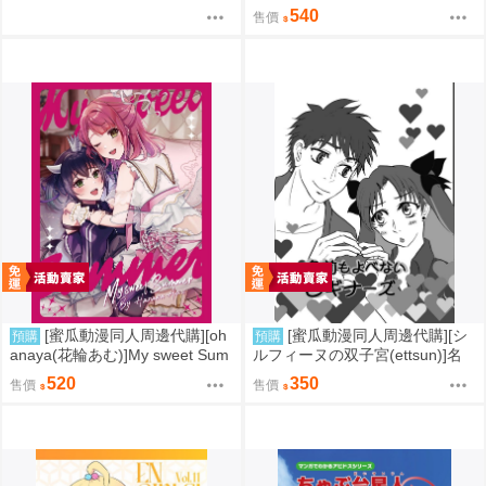
佐世保で～東山公園海軍墓地～
540
售價
(同人誌)
[蜜瓜動漫同人周邊代購][oh
[蜜瓜動漫同人周邊代購][シ
預購
預購
anaya(花輪あむ)]My sweet Sum
ルフィーヌの双子宮(ettsun)]名
mer【特典付】(LoveLive虹ヶ咲
前もよべないビギナーズ【特典
520
350
售價
售價
学園スクールアイドル同好会)(同
付】(FGO/stay night)(同人誌)
人誌)