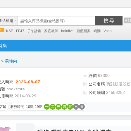
搜 尋
R1
商品標題
KSP
FF47
子午計畫
家庭教師
hololive
蔚藍檔案
鳴潮
Vspo
特集
>
男性向
評價
69300
登入時間
2026-08-07
公司名稱
買對動漫股份
帳號
bookstore
公司統編
24553282
註冊時間
2014-09-29
店鋪
服務時間: 10點-19點
一
二
三
四
五
六
日