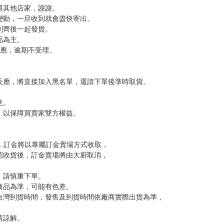
尋其他店家，謝謝。
變動，一旦收到就會盡快寄出。
到齊後一起發貨。
品為主。
反應，逾期不受理。
反應，將直接加入黑名單，還請下單後準時取貨。
意。
，以保障買賣家雙方權益。
訂金，訂金將以專屬訂金賣場方式收取，
認收貨後，訂金賣場將由大廚取消，
，請慎重下單。
商品為準，可能有色差。
台灣到貨時間，發售及到貨時間依廠商實際出貨為準，
請諒解。