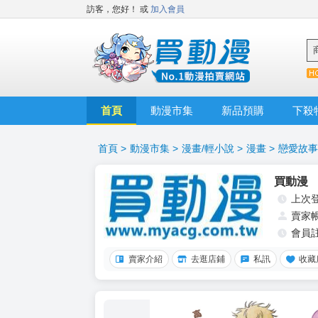
訪客，您好！
或
加入會員
首頁
動漫市集
新品預購
下殺
首頁
>
動漫市集
>
漫畫/輕小說
>
漫畫
>
戀愛故事
買動漫
上次
賣家
會員
賣家介紹
去逛店鋪
私訊
收藏