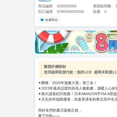
商品編號
G05358366
累積點閱數
自訂編號
9786264034340
收藏
0
收藏商品
購買評價限制
使用超商取貨付款：負評≦1分 超商未取貨≦1
✦榮獲「2020年漫畫大賞」第三名！
✦2023年最具話題性的高人氣動畫，溫暖人心
✦廣大讀者好評推薦！日本AMAZON平均4.8星
✦天生的幸福散播者．岩倉美津未的東京高中生活
與好友們的夏日返鄉之旅，
畫下句點——