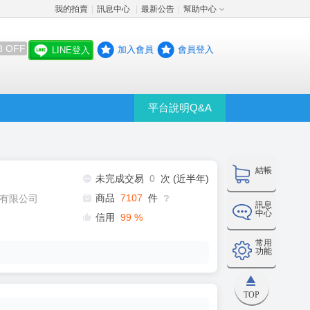
我的拍賣
訊息中心
最新公告
幫助中心
│
│
│
8 OFF
加入會員
會員登入
LINE登入
平台說明Q&A
結帳
未完成交易
0
次 (近半年)
商品
7107
件
有限公司
❔
訊息
中心
信用
99
%
常用
功能
TOP