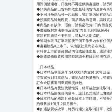
用評價溝通者，日後將不再提供購書服務，請另
◆預購商品的出貨時間依出版社供貨情形會有所
◆不同月份商品可一起結帳，等訂單內所有商品
◆預購商品皆無現貨，商品圖為示意圖，請以實
◆商品如有缺件、瑕疵，請務必取貨3日內留言
◆書籍拆封無法更換及退貨(內頁印刷瑕疵例外)
書籍有問題請不要拆封，請私訊大廚協助。
◆逾期未取且訂單取消後三個工作天內未有任何
◆書籍贈品&上市日、依出版社最終公布為主。
有時會上市前更改贈品內容或延後出版，還請注
◆網路購物取貨後開箱時建議全程錄影拍照存證
［日本精品］
◆日本精品單筆滿NT$4,000須先支付 10% 
待買家收到訂單商品，確認品項數量無誤，並確
訂金金額將退回至買動漫錢包。
◆日本精品為受注代購性質，結單後恕無法取消
◆日本精品圖像僅供參考，設計及式樣請以實際
◆日本精品的標題月份是日本上市時間，不等於
約發售後1個月-2個月抵台。
◆如遇缺貨或砍單，將另行通知並取消訂單，敬