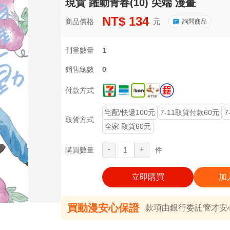
現貨 躍動青春(10) 尖端 漫畫
NT$
134
商品價格
元
詢問商品
刊登數量
1
銷售總數
0
付款方式
宅配/快遞100元
7-11取貨付款60元
7
取貨方式
全家 取貨60元
-
+
購買數量
件
立即購買
加
買動漫安心保證
款項由銀行委託管才安心 