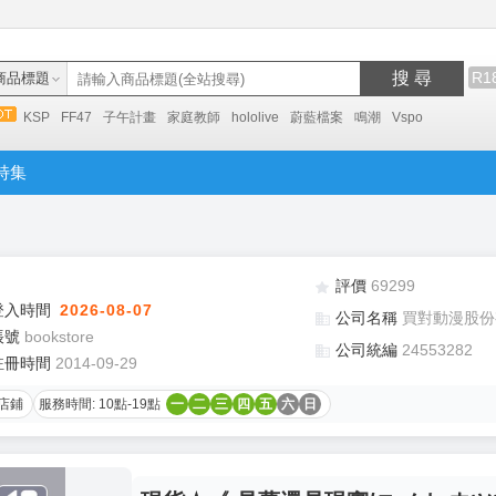
搜 尋
R1
商品標題
KSP
FF47
子午計畫
家庭教師
hololive
蔚藍檔案
鳴潮
Vspo
特集
評價
69299
登入時間
2026-08-07
公司名稱
買對動漫股份
帳號
bookstore
公司統編
24553282
註冊時間
2014-09-29
店鋪
服務時間: 10點-19點
一
二
三
四
五
六
日