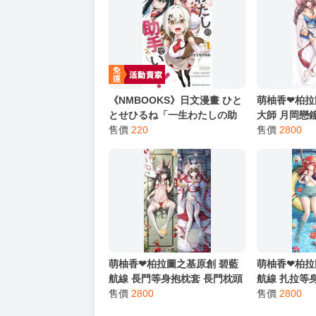
★ 其他說明
．實際上市到貨時間依出版社最終公布為主。
．商品如有【現貨】或【免運】，賣場都會特
．每位客人的訂單大廚都會用心對待，還請耐
猜你喜歡
《NMBOOKS》日文漫畫 ひと
萌柚香❤柏拉
とせひるね「一生わたしの助
大師 月岡戀
手でいて! (1)」
售價
220
戀鐘枕頭套 
售價
2800
漫等身抱枕