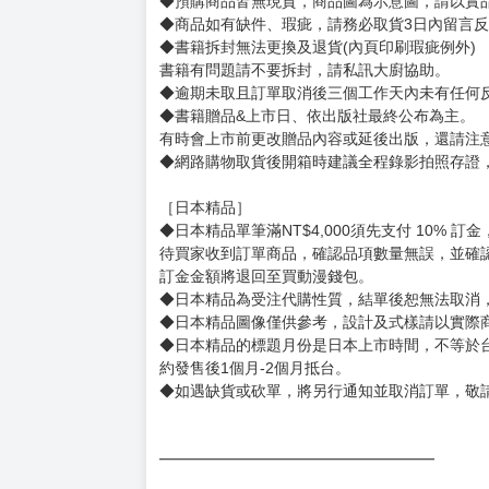
賣場規則
【下標前，請詳閱以下事項，完全同意才請下標
［一般商品］
◆有任何問題請聯繫客服。
用評價溝通者，日後將不再提供購書服務，請另
◆預購商品的出貨時間依出版社供貨情形會有所
◆不同月份商品可一起結帳，等訂單內所有商品
◆預購商品皆無現貨，商品圖為示意圖，請以實
◆商品如有缺件、瑕疵，請務必取貨3日內留言
◆書籍拆封無法更換及退貨(內頁印刷瑕疵例外)
書籍有問題請不要拆封，請私訊大廚協助。
◆逾期未取且訂單取消後三個工作天內未有任何
◆書籍贈品&上市日、依出版社最終公布為主。
有時會上市前更改贈品內容或延後出版，還請注
◆網路購物取貨後開箱時建議全程錄影拍照存證
［日本精品］
◆日本精品單筆滿NT$4,000須先支付 10% 
待買家收到訂單商品，確認品項數量無誤，並確