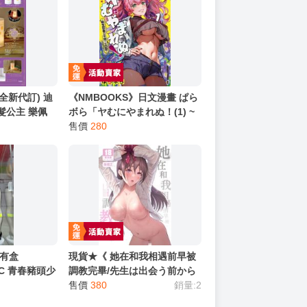
貨全新代訂) 迪
《NMBOOKS》日文漫畫 ぱら
髮公主 樂佩
ボら「ヤむにやまれぬ！(1) ~
OK 造型夜燈
転生賢者の平穏(？)な日常~」
售價
280