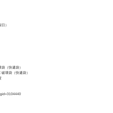
，請慎重下單。
商品為準，可能有色差。
台灣到貨時間，發售及到貨時間依廠商實際出貨為準，
請諒解。
假日）