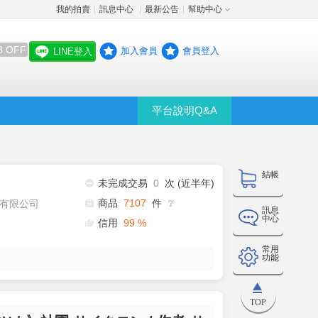
我的拍賣
訊息中心
最新公告
幫助中心
│
│
│
8 OFF
加入會員
會員登入
LINE登入
平台說明Q&A
結帳
未完成交易
0
次 (近半年)
商品
7107
件
有限公司
❔
訊息
中心
信用
99
%
常用
功能
TOP