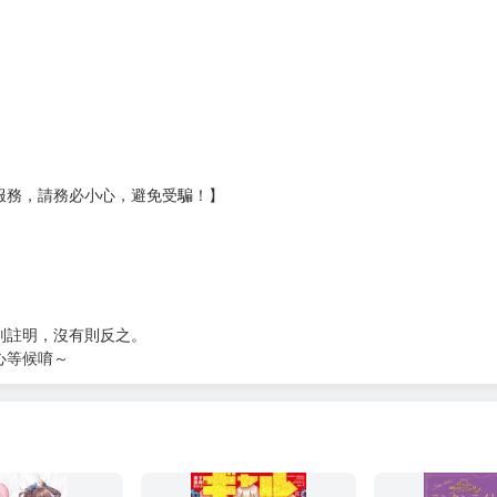
壞袋（快遞袋）
Ｅ破壞袋（快遞袋）
貨
）
?gid=3104440
服務，請務必小心，避免受騙！】