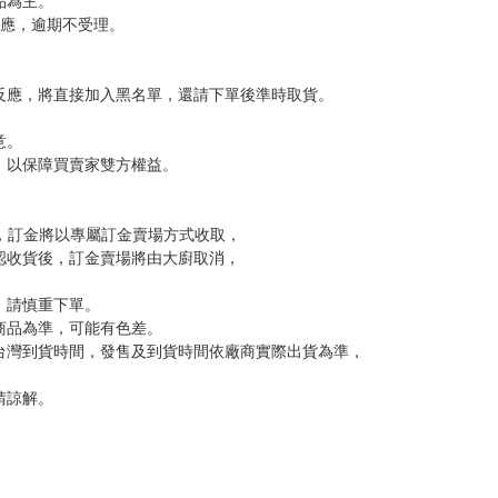
，下標後視同完全同意】
尋其他店家，謝謝。
變動，一旦收到就會盡快寄出。
到齊後一起發貨。
品為主。
反應，逾期不受理。
反應，將直接加入黑名單，還請下單後準時取貨。
意。
，以保障買賣家雙方權益。
訂金，訂金將以專屬訂金賣場方式收取，
認收貨後，訂金賣場將由大廚取消，