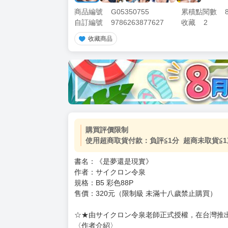
商品編號
G05350755
累積點閱數
自訂編號
9786263877627
收藏
2
收藏商品
加價購
( 共
1
件商品 )
(加購品) 買動漫★《$15元-
-
+