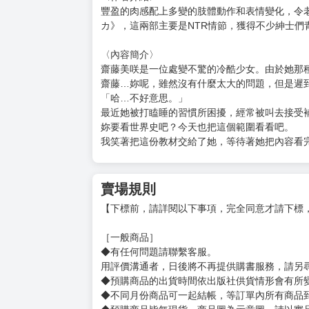
購買評價限制
使用超商取貨付款：負評≦1分 超商未取貨≦1
書名：《是夢還是現實》
作者：サイクロン令泉
規格：B5 彩色88P
售價：320元（限制級 未滿十八歲禁止購買）
☆★由サイクロン令泉老師正式授權，在台灣推
〈作者介紹〉
豐盈的肉感配上多變的肢體動作和表情變化，令老
カ》，這兩部主要是NTR情節，獲得不少紳士們
〈內容簡介〉
齋藤美咲是一位處變不驚的冷酷少女。由於她那
齋藤…妳呢，雖然沒有什麼太大的問題，但是遲
「哈…不好意思。」
最近她被打瞌睡的習慣所困擾，經常被叫去接受
妳要看世界史吧？今天也把這個範圍看看吧。
我笑著把這份教材交給了她，等待著她把內容看