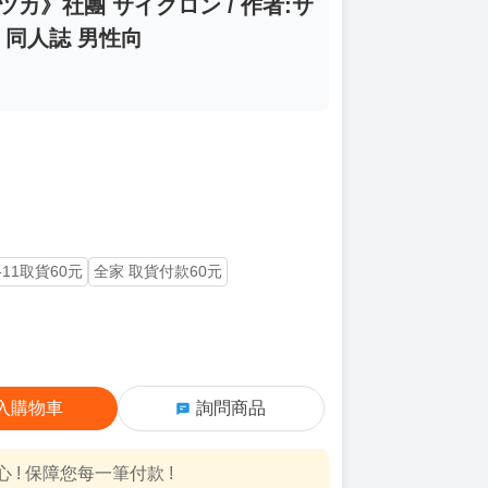
ツカ》社團 サイクロン / 作者:サ
彩 同人誌 男性向
-11取貨60元
全家 取貨付款60元
入購物車
詢問商品
! 保障您每一筆付款 !