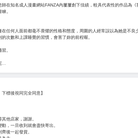
次 未完成交易≦1次 （近半年）
出無修正繁體中文版！！★☆
師在知名成人漫畫網站FANZA內屢屢創下佳績，較具代表性的作品為《
青睞。
種在任何人面前都毫不畏懼的性格和態度，周圍的人經常誤以為她是不良
到的次數和上課睡覺的習慣，會害了妳的前程喔。
補習。
完…