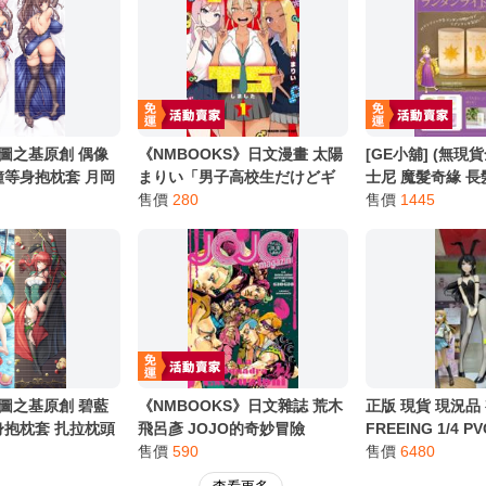
別註明，沒有則反之。
心等候唷～
圖之基原創 偶像
《NMBOOKS》日文漫畫 太陽
[GE小舖] (無現
鐘等身抱枕套 月岡
まりい「男子高校生だけどギ
士尼 魔髮奇緣 長
月岡戀鐘抱枕套 動
ャルにTSしました (1)」
售價
280
お部屋ライトBO
售價
1445
套
Disney 日文書