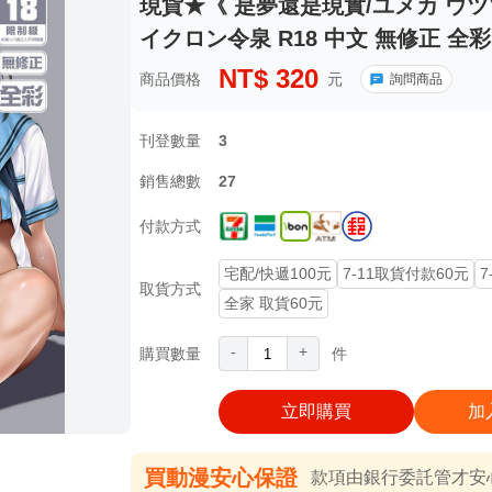
現貨★《 是夢還是現實/ユメカ ウツ
イクロン令泉 R18 中文 無修正 全
NT$
320
商品價格
元
詢問商品
刊登數量
3
銷售總數
27
付款方式
宅配/快遞100元
7-11取貨付款60元
7
取貨方式
全家 取貨60元
-
+
購買數量
件
立即購買
加
買動漫安心保證
款項由銀行委託管才安心 