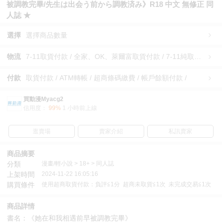
被調教完畢/先生は出会う前から調教済み》R18 中文 無修正 同
人誌 ★
選擇
選擇商品數量
物流
7-11取貨付款 / 全家、OK、萊爾富取貨付款 / 7-11純取貨 / 全家、OK、萊爾富純取貨 / 宅配/快遞 /
付款
取貨付款 / ATM轉帳 / 超商條碼繳費 / 帳戶餘額付款 /
買動漫Myacg2
信用度：
99%
1 小時前上線
逛賣場
賣家介紹
私訊賣家
商品摘要
分類
漫畫/輕小說 > 18+ > 同人誌
上架時間
2024-11-22 16:05:16
購買條件
使用超商取貨付款：負評≦1分 超商未取貨≦1次 未完成交易≦1次
商品詳情
書名：《她在和我相遇前早被調教完畢》