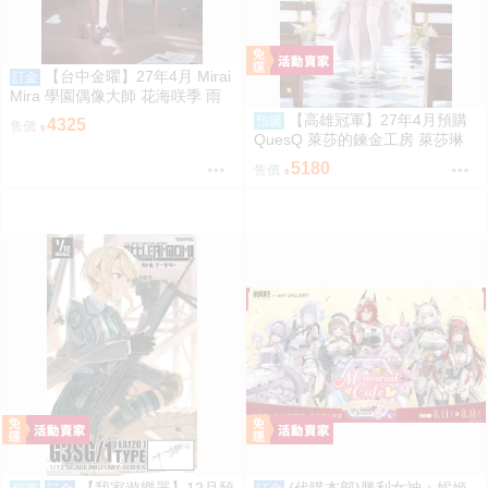
【台中金曜】27年4月 Mirai
訂金
Mira 學園偶像大師 花海咲季 雨
後鳶尾花 特訓前Ver 1/7 1002
【高雄冠軍】27年4月預購
預購
4325
售價
QuesQ 萊莎的鍊金工房 萊莎琳
斯托特 婚紗禮服Ver 1/7 免訂金1
5180
售價
111