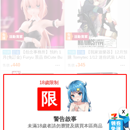
【怨念事務所】預約 1
【我家遊樂器】12月預
預購
訂金
預購
訂金
月(免訂金) Furyu 景品 BiCute Bu
購 Tomytec 1/12 迷你武裝 LA01
nnies 學生會也有洞 陸奧駒絽 兔
9 M870MCS 雷明登霰彈槍 再販
440
345
售價
售價
女郎 0906
18歲限制
限
X
警告啟事
未滿18歲者請勿瀏覽及購買本區商品