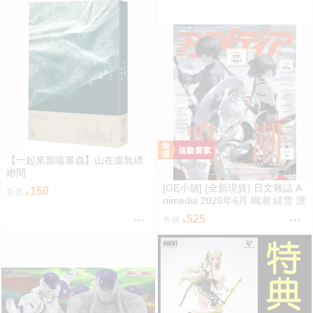
【一起來當嗑書蟲】山在虛無縹
緲間
[GE小舖] (全新現貨) 日文雜誌 A
150
售價
nimedia 2026年6月 鳴潮 緋雪 漂
泊者 魔法姊妹露露特莉莉
525
售價