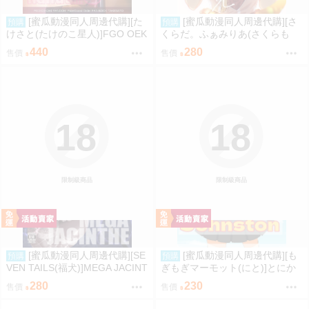
[蜜瓜動漫同人周邊代購][た
[蜜瓜動漫同人周邊代購][さ
預購
預購
けさと(たけのこ星人)]FGO OEK
くらだ。ふぁみりあ(さくらも
AKI Random5(FGO)(同人誌)
ち)]あたしを、見ててね。(學園
440
280
售價
售價
偶像大師)(同人誌)
18
18
限制級商品
限制級商品
[蜜瓜動漫同人周邊代購][SE
[蜜瓜動漫同人周邊代購][も
預購
預購
VEN TAILS(福犬)]MEGA JACINT
ぎもぎマーモット(にと)]とにか
HE(寶可夢)(同人誌)
く脱ぎたいジョンストン(艦隊收
280
230
售價
售價
藏)(同人誌)