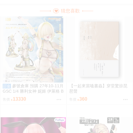
猜您喜歡
參號倉庫 預購 27年10-11月
【一起來當嗑書蟲】穿堂驚掠琵
訂金
GSC 1/4 勝利女神 妮姬 伊萊格 B
琶聲
OOM與驚嚇 9/7
13330
360
售價
售價