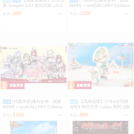
【我家遊樂器】12月預
(代購本部)勝利女神：妮姬
預購
訂金
訂金
購 Tomytec 1/12 迷你武裝 LA12
NIKKE × andGALLERY Collabor
0 G3SG/1 TYPE
ation Café season4 期間數量限
345
1150
售價
售價
定合作物販 8.27結單
(代購本部)勝利女神：妮姬
【高雄冠軍】27年4月預購
訂金
預購
NIKKE × andGALLERY Collabor
APEX 明日方舟 Cuties 系列 Q版
ation Café season4 期間數量限
龍舌蘭 免訂金1002
1150
695
售價
售價
定合作物販 8.27結單