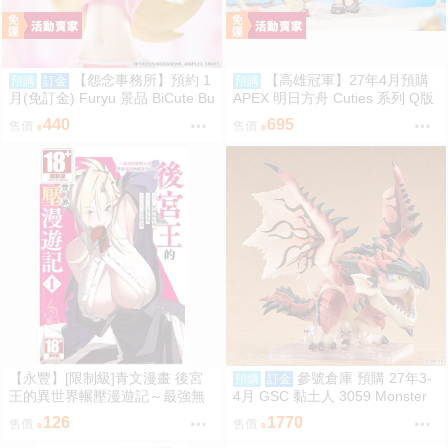
【怨念事務所】預約 1
【高雄冠軍】27年4月預購
預購
訂金
預購
月(免訂金) Furyu 景品 BiCute Bu
APEX 明日方舟 Cuties 系列 Q版
nnies 物語系列 忍野忍 兔女郎 09
安潔莉娜 免訂金1002
440
695
售價
售價
06
【永豐】[限制級]青文漫畫 後宮
參號倉庫 預購 27年3-
預購
訂金
王的異世界輾壓漫遊記～最強無
4月 GSC 黏土人 3059 Monster
雙的大叔將全種族納為妻子 1 (全
Hunter 魔物獵人 火龍 雄火龍 9/7
126
1770
售價
售價
新) 出版：2026/08