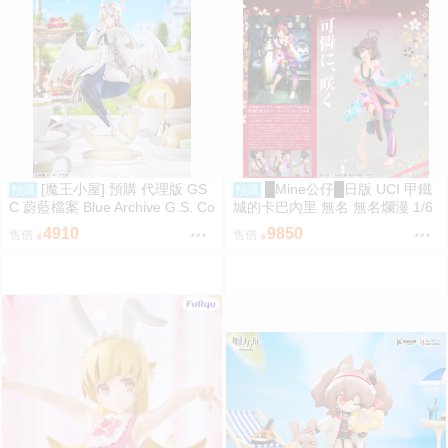
[魔王小屋] 預購 代理版 GS
█Mine公仔█日版 UCI 甲鐵
預購
預購
C 蔚藍檔案 Blue Archive G.S. Co
城的卡巴內里 無名 無名爛漫 1/6
llection 渚 ～花香微笑～
PVC D9246
4910
9850
售價
售價