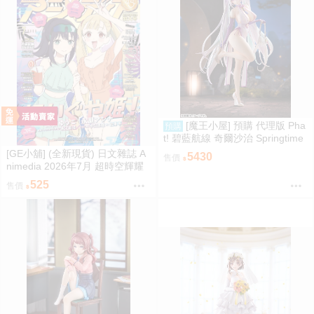
[魔王小屋] 預購 代理版 Pha
預購
t! 碧藍航線 奇爾沙治 Springtime
Data
[GE小舖] (全新現貨) 日文雜誌 A
5430
售價
nimedia 2026年7月 超時空輝耀
姬! 刀劍亂舞 魔法姊妹露露特莉
525
售價
莉 海報