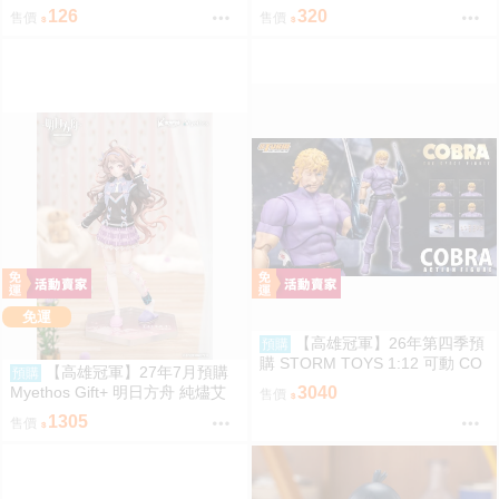
26/08
126
320
售價
售價
免運
【高雄冠軍】26年第四季預
預購
購 STORM TOYS 1:12 可動 CO
【高雄冠軍】27年7月預購
預購
BRA 眼鏡蛇 免訂金0825
Myethos Gift+ 明日方舟 純燼艾
3040
售價
雅法拉 後來的故事Ver 1/8 1011
1305
售價