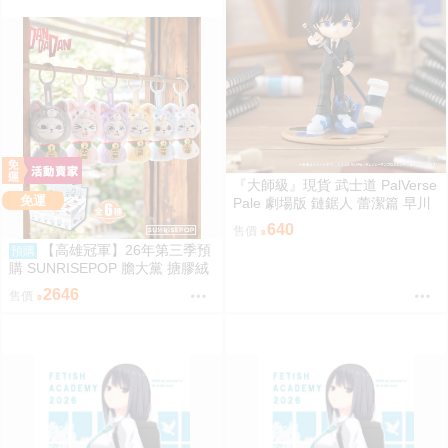
『大師級』現貨 武士道 PalVerse
免運
Pale 劇場版 鏈鋸人 蕾潔篇 早川
秋
640
售價
【高雄冠軍】26年第三季預
預購
購 SUNRISEPOP 膽大黨 搪膠絨
毛 晴天娃娃 6入盲盒套組 免運 0
2646
售價
819