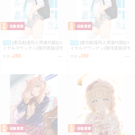
[蜜瓜動漫同人周邊代購][ロ
[蜜瓜動漫同人周邊代購][ロ
預購
預購
イヤルマウンテン(珈琲貴族)]FE
イヤルマウンテン(珈琲貴族)]FE
TISH ACADEMY【メロン限定
TISH ACADEMY(同人誌)
280
280
售價
售價
特典付】(同人誌)