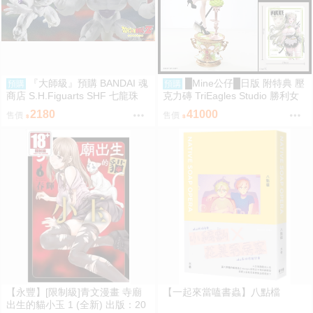
『大師級』預購 BANDAI 魂
█Mine公仔█日版 附特典 壓
預購
預購
商店 S.H.Figuarts SHF 七龍珠
克力磚 TriEagles Studio 勝利女
力量全開 弗利沙 戰損版
神 妮姬 NIKKE 索達 1/4 雕像
2180
41000
售價
售價
【永豐】[限制級]青文漫畫 寺廟
【一起來當嗑書蟲】八點檔
出生的貓小玉 1 (全新) 出版：20