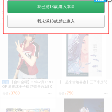
我已滿18歲,進入本區
【永豐】青文漫畫 異世界泡泡澡
【一起來當嗑書蟲】醉死當塗
堂輝夜 8 (全新) 出版：2026/08
126
380
售價
售價
我未滿18歲,禁止進入
【台中金曜】27年2月 PRO
【一起來當嗑書蟲】三平米房間
訂金
OF 新網球王子様 跡部景吾1/8 0
908
3780
750
售價
售價