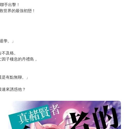
次 未完成交易≦1次 （近半年）
次聯手出擊！
拯救世界的最強初戀！
退學。」
告不及格。
亡因子棲息的丹禮島，