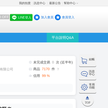
我的拍賣
訊息中心
最新公告
幫助中心
│
│
│
8 OFF
加入會員
會員登入
LINE登入
平台說明Q&A
結帳
未完成交易
0
次 (近半年)
商品
7170
件
有限公司
❔
訊息
中心
信用
99
%
常用
功能
TOP