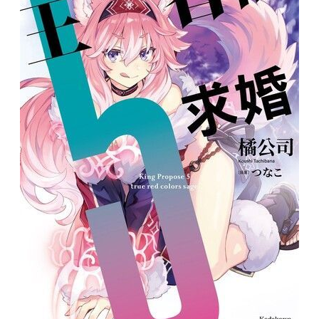
還是有點無聊。」
」
接連來誘惑他？