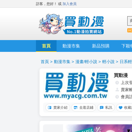
訪客，您好！
或
加入會員
首頁
動漫市集
新品預購
下殺
首頁
>
動漫市集
>
漫畫/輕小說
>
輕小說
>
日系輕
買動漫
上次
賣家
會員
賣家介紹
去逛店鋪
私訊
收藏