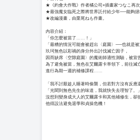
購買評價限制
使用超商取貨付款：負評≦1分 超商未取貨≦1
書名：王者的求婚 (5) 真赭賢者
作者：橘公司
插畫：つなこ
售價：250元
出版社：台灣角川
本書特色：
★《約會大作戰》作者橘公司×插畫家つなこ再
★最強魔女臨死之際將世界託付給少年──能夠
★改編漫畫，由栗尾ねも作畫。
內容介紹：
「你怎麼被當了……！」
「最糟的情況可能會被趕出〈庭園〉──也就是被
玖珂無色以彩禍的身分外出討伐滅亡因子，
因而缺席〈空隙庭園〉的魔術師適性測驗，被宣
為了避免被當，無色在艾爾露卡率領下，前往滅
進行為期一週的補修課程……