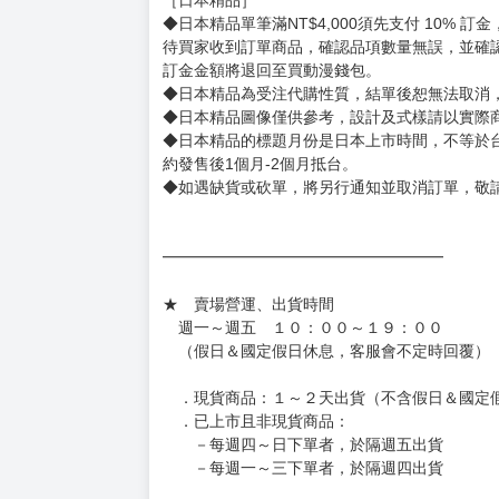
◆預購商品皆無現貨，商品圖為示意圖，請以實
◆商品如有缺件、瑕疵，請務必取貨3日內留言
◆書籍拆封無法更換及退貨(內頁印刷瑕疵例外)
書籍有問題請不要拆封，請私訊大廚協助。
◆逾期未取且訂單取消後三個工作天內未有任何
◆書籍贈品&上市日、依出版社最終公布為主。
有時會上市前更改贈品內容或延後出版，還請注
◆網路購物取貨後開箱時建議全程錄影拍照存證
［日本精品］
◆日本精品單筆滿NT$4,000須先支付 10% 
待買家收到訂單商品，確認品項數量無誤，並確
訂金金額將退回至買動漫錢包。
◆日本精品為受注代購性質，結單後恕無法取消
◆日本精品圖像僅供參考，設計及式樣請以實際
◆日本精品的標題月份是日本上市時間，不等於
約發售後1個月-2個月抵台。
◆如遇缺貨或砍單，將另行通知並取消訂單，敬
━━━━━━━━━━━━━━━━━━