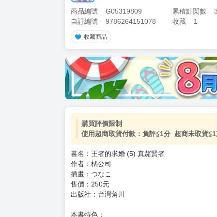
商品編號
G05319809
累積點閱數
自訂編號
9786264151078
收藏
1
收藏商品
加價購
( 共
1
件商品 )
(加購品) 買動漫★《$15元-
-
+