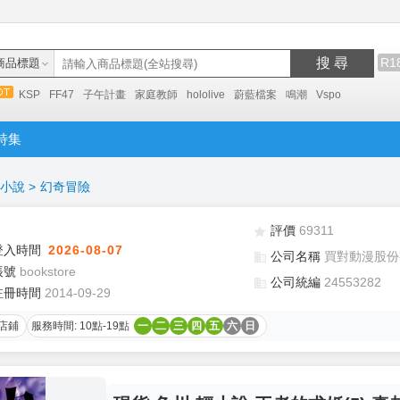
搜 尋
R1
商品標題
KSP
FF47
子午計畫
家庭教師
hololive
蔚藍檔案
鳴潮
Vspo
特集
小說
>
幻奇冒險
評價
69311
登入時間
2026-08-07
公司名稱
買對動漫股份
帳號
bookstore
公司統編
24553282
註冊時間
2014-09-29
店鋪
服務時間: 10點-19點
一
二
三
四
五
六
日