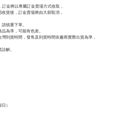
品為主。
反應，逾期不受理。
反應，將直接加入黑名單，還請下單後準時取貨。
意。
，以保障買賣家雙方權益。
訂金，訂金將以專屬訂金賣場方式收取，
認收貨後，訂金賣場將由大廚取消，
，請慎重下單。
商品為準，可能有色差。
台灣到貨時間，發售及到貨時間依廠商實際出貨為準，
請諒解。