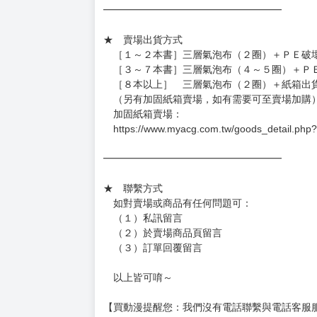
★ 賣場營運、出貨時間
週一～週五 １０：００～１９：００
（假日＆國定假日休息，客服會不定時回覆）
．現貨商品：１～２天出貨（不含假日＆國定
．已上市且非現貨商品：
－每週四～日下單者，於隔週五出貨
－每週一～三下單者，於隔週四出貨
━━━━━━━━━━━━━━━━━━
★ 賣場出貨方式
［１～２本書］三層氣泡布（２圈）＋ＰＥ破
［３～７本書］三層氣泡布（４～５圈）＋Ｐ
［８本以上］ 三層氣泡布（２圈）＋紙箱出
（另有加固紙箱賣場，如有需要可至賣場加購
加固紙箱賣場：
https://www.myacg.com.tw/goods_detail.php
━━━━━━━━━━━━━━━━━━