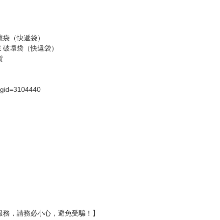
假日）
壞袋（快遞袋）
Ｅ破壞袋（快遞袋）
貨
）
?gid=3104440