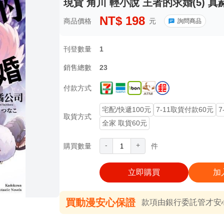
現貨 角川 輕小說 王者的求婚(5) 真
NT$
198
商品價格
元
詢問商品
刊登數量
1
銷售總數
23
付款方式
宅配/快遞100元
7-11取貨付款60元
7
取貨方式
全家 取貨60元
-
+
購買數量
件
立即購買
加
買動漫安心保證
款項由銀行委託管才安心 