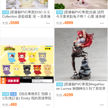
[星爆貓PVC專賣]GSC G.S.
[星爆貓PVC專賣]光菱 請問
預購
預購
Collection 蔚藍檔案 渚 ～花香滿
今天要來點兔子嗎？ 心愛 連身裙
溢的微笑～ 預計2027/12到貨
Ver. 預計2027/08到貨
5599
4999
售價
售價
[星爆貓PVC專賣]MegaHou
預購
se Lucrea 無職轉生3 到了異世界
就拿出真本事 艾莉絲·伯雷亞斯·
【怨念事務所】預購 1
預購
訂金
6299
售價
格雷拉特 預計2027/06到貨
1月(免訂金) Ensky 我的英雄學院
Q版動物裝珠鍊布偶吊飾 娃娃 第
480
售價
2彈 9款分售 0816