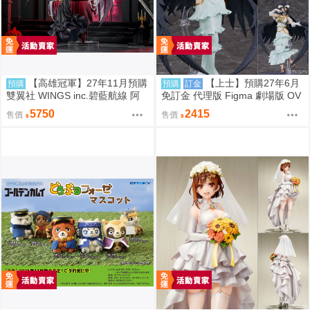
【高雄冠軍】27年11月預購
【上士】預購27年6月
預購
預購
訂金
雙翼社 WINGS inc.碧藍航線 阿
免訂金 代理版 Figma 劇場版 OV
爾比恩 銀月下的夜之眷屬 1/7 免
ERLORD 聖王國篇 雅兒貝德
5750
2415
售價
售價
訂金