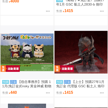
《豬帽子✬免訂金》預購27
預購
4000
售價
年1月 GSC 黏土人2830-b 烙印
勇士 凱茲 狂戰士鎧甲Ver. BLOO
1415
售價
D EDITION 0906
【怨念事務所】預購 1
【上士】預購27年1月
預購
訂金
預購
訂金
1月(免訂金)Ensky 黃金神威 動物
免訂金 代理版 GSC 黏土人 烙印
模樣坐姿娃吊飾 布偶 第2彈 3款
勇士 凱茲 狂戰士鎧甲Ver. BLOO
440
1415
售價
售價
分售 三次再販 0816
D EDITION