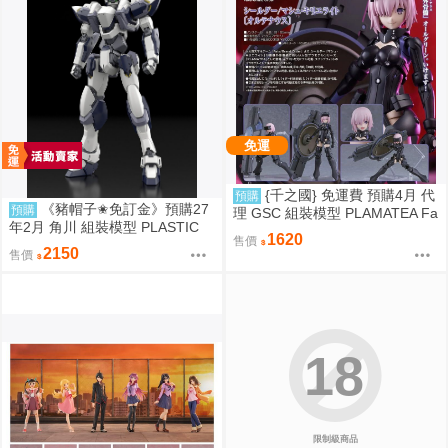
免運
{千之國} 免運費 預購4月 代
預購
《豬帽子✬免訂金》預購27
預購
理 GSC 組裝模型 PLAMATEA Fa
年2月 角川 組裝模型 PLASTIC
te 瑪修 奧特瑙斯 9月20日截止
1620
售價
驚爆危機 1/48 強弩兵 ARX-7 一
2150
售價
般版 0920
18
限制級商品