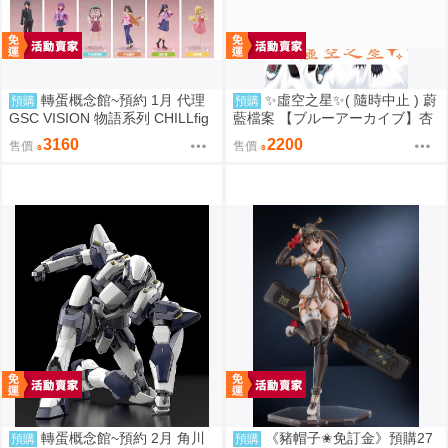
轉蛋概念館~預約 1月 代理
✨虛空之星✨( 隨時中止 ) 蔚
預購
預購
GSC VISION 物語系列 CHILLfig
藍檔案 【ブルーアーカイブ】杏
g 化物語 中盒6入販售 免訂金
山カズサ❤️和紗❤️ 抱枕套 160X5
3160
2200
售價
售價
0 CM 2WAYトリコット 材質 [日
本空運] 44533
轉蛋概念館~預約 2月 角川
《豬帽子✬免訂金》預購27
預購
預購