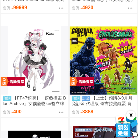
再臨Ver. 1/7 免訂金 0920
嗎？ 心愛 禮服Ver 1/7 免訂金
99999
4920
售價
售價
【FF47預購】「蔚藍檔案 B
【上士】預購8-9月月
預購
預購
訂金
lue Archive」女僕寵物kei醬立牌
免訂金 代理版 哥吉拉覺醒蛋 盲
15cm 【迪達迪達達】
盒 全6款+1隱藏 中盒12入 0813
400
3888
售價
售價
X