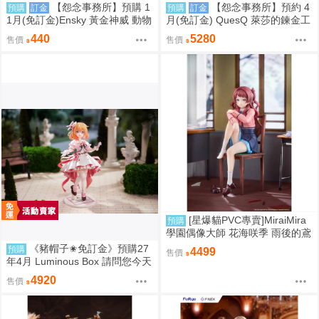
【怨念事務所】預購 1
【怨念事務所】預約 4
預購
訂金
預購
訂金
1月(免訂金)Ensky 黃金神威 動物
月(免訂金) QuesQ 萊莎的鍊金工
模樣坐姿娃吊飾 布偶 第1彈 6款
房 萊莎琳 斯托特 婚紗禮服Ver 1/
440
5280
售價
售價
分售 三次再販 0816
7 1025
[星爆貓PVC專賣]MiraiMira
預購
學園偶像大師 花海咲季 雨後的鳶
尾花 特訓前Ver. 1/7 預計2027/07
《豬帽子✬免訂金》預購27
預購
4499
售價
到貨
年4月 Luminous Box 請問您今天
要來點兔子嗎？ 心愛 禮服Ver 1/
4920
售價
7 0906