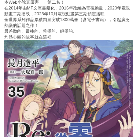
本Web小說真厲害！」第二名！
在2014年由MF文庫書籍化，2016年改編為電視動畫，2020年電視
動畫二期播映，2023年10月電視動畫第三期預定播映
全世界系列作品累積銷量突破1300萬冊（含電子書籍），引起廣泛
熱議的話題之作！
最差勁的、最棒的、希望的、絕望的、
灼熱心頭的故事就在這裡──