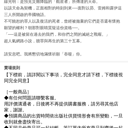
線光明：是預見災難降臨的「觀星者」所傳達的天命。
以該天命為契機，正面相對的時刻到來──面對以昴、雷姆和露伊這
三人所開啟的帝國物語。
不可饒恕的罪人以及復活的死者，曾經被拋棄的它們是否還有懷抱
願望的權利？朝那對眼睛質疑這份資格──。
「──這是被留在過去的我們，和你們之間的滅絕之戰喔。」
超人氣網路小說，贖罪與再生的第三十五幕。
請安息吧。我將懇切地滿懷祈願「吞噬」你。
賣場規則