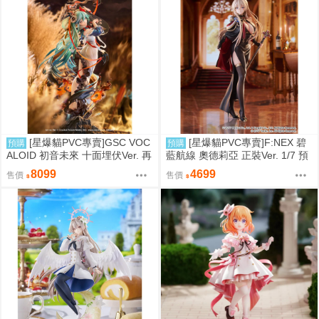
[星爆貓PVC專賣]GSC VOC
[星爆貓PVC專賣]F:NEX 碧
預購
預購
ALOID 初音未來 十面埋伏Ver. 再
藍航線 奧德莉亞 正裝Ver. 1/7 預
版 預計2027/10到貨
計2027/06到貨
8099
4699
售價
售價