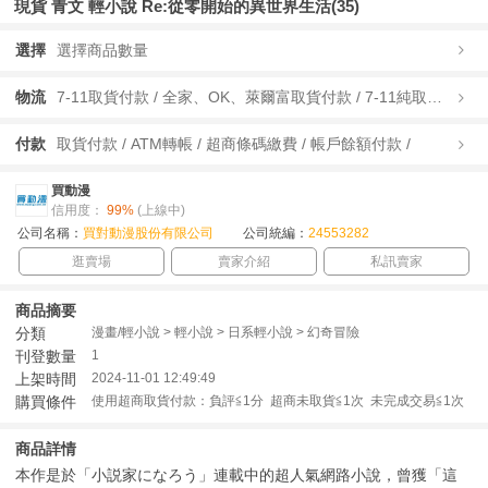
現貨 青文 輕小說 Re:從零開始的異世界生活(35)
選擇
選擇商品數量
物流
7-11取貨付款 / 全家、OK、萊爾富取貨付款 / 7-11純取貨 / 全家、OK、萊爾富純取貨 / 宅配/快遞 /
付款
取貨付款 / ATM轉帳 / 超商條碼繳費 / 帳戶餘額付款 /
買動漫
信用度：
99%
(上線中)
公司名稱：
買對動漫股份有限公司
公司統編：
24553282
逛賣場
賣家介紹
私訊賣家
商品摘要
分類
漫畫/輕小說 > 輕小說 > 日系輕小說 > 幻奇冒險
刊登數量
1
上架時間
2024-11-01 12:49:49
購買條件
使用超商取貨付款：負評≦1分 超商未取貨≦1次 未完成交易≦1次
商品詳情
本作是於「小説家になろう」連載中的超人氣網路小說，曾獲「這