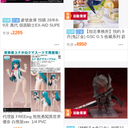
參號倉庫 預購 26年8-
預購
訂金
9月 萬代 假面騎士EX-AID SUPE
R BEST DX變身腰帶 限量透明版
【怨念事務所】預約 9
預購
訂金
2205
售價
810
月(免訂金) GSC G.S 收藏系列 蔚
藍檔案 渚 花香微笑 1/7 0927
4950
售價
代理版 FREEing 熊熊勇闖異世界
優奈 白熊裝ver. 1/4 PVC