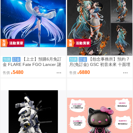
【上士】預購6月免訂
【怨念事務所】預約 7
預購
訂金
預購
訂金
金 FLARE Fate FGO Lancer 謎
月(免訂金) GSC 初音未來 十面埋
之 Alter Ego ・Λ 第二再臨 0922
伏Ver 1/7 再版 0906
5480
6880
售價
售價