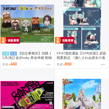
【怨念事務所】預購 1
FF47場前通販【33号部屋】蔚藍
預購
訂金
1月(免訂金)Ensky 黃金神威 動物
檔案新品 《滿たされぬ彼女の食
模樣坐姿娃吊飾 布偶 第3彈 5款
欲》總賣場 新刊套組｜立牌 槌永
440
650
售價
售價
分售 三次再販 0816
ヒヨリ 槌永日和［箱庭交響曲-通
販］