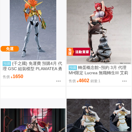
免運
{千之國} 免運費 預購4月 代
預購
轉蛋概念館~預約 3月 代理
預購
理 GSC 組裝模型 PLAMATEA 勇
MH限定 Lucrea 無職轉生III 艾莉
者王 獅子王凱 約16公分 9月10日
1650
售價
絲 高約27公分 超商付款免訂金
截止
4602
售價
銷量:1