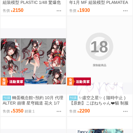
組裝模型 PLASTIC 1/48 驚爆危
年1月 MF 組裝模型 PLAMATEA
機 強弩兵 ARX-7 一般版
繪師toridamono MX醬 0906
2150
1930
售價
售價
18
限制級商品
轉蛋概念館~預約 10月 代理
✨虛空之星✨ ( 隨時中止 )
預購
預購
ALTER 崩壞 星穹鐵道 花火 1/7
【原創】こぼねちゃん❤️貓 制服
附特典 免訂金
❤️ 抱枕套 160X50 CM 2WAYト
5350
2200
售價
銷量:1
售價
リコット 材質 [日本空運] 44147