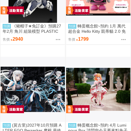
《豬帽子✬免訂金》預購27
轉蛋概念館~預約 1月 萬代
預購
預購
年2月 角川 組裝模型 PLASTIC
超合金 Hello Kitty 凱蒂貓 2.0 免
驚爆危機 1/48 強弩兵 ARX-7 特
訂金
2940
1799
售價
售價
別套組 0920
(莫古里)2027年10月預購 A
轉蛋概念館~預約 4月 Lumi
預購
預購
LTER FGO Berserker 摩根 最終
nous Box 請問您今天要來點兔子