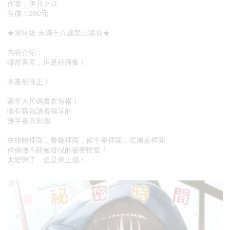
作者：伊月クロ
售價：280元
★限制級 未滿十八歲禁止購買★
內容介紹：
雖然害羞…但是好興奮！
本書無修正！
豪華大尺碼書衣海報！
唯有購買讀者獨享的
無字書衣彩圖
在旅館裡面，餐廳裡面，候車亭裡面，暖爐桌裡面
偷偷做不能被發現的祕密性愛！
太變態了…但是會上癮！