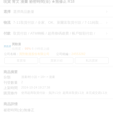
現貨 青文 漫畫 祕密時間(全) ★無修正 R18
選擇
選擇商品數量
物流
7-11取貨付款 / 全家、OK、萊爾富取貨付款 / 7-11純取貨 / 全家、OK、萊爾富純取貨 / 宅配/快遞 /
付款
取貨付款 / ATM轉帳 / 超商條碼繳費 / 帳戶餘額付款 /
買動漫
信用度：
99%
6 小時前上線
公司名稱：
買對動漫股份有限公司
公司統編：
24553282
逛賣場
賣家介紹
私訊賣家
商品摘要
分類
漫畫/輕小說 > 18+ > 漫畫
刊登數量
2
上架時間
2024-10-24 19:27:38
購買條件
使用超商取貨付款：負評≦1分 超商未取貨≦1次 未完成交易≦1次
商品詳情
祕密時間(全)無修正