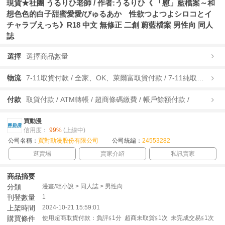
現貨★社團 うるりひ老師 / 作者:うるりひ《 「慰」藍檔案～和
想色色的白子甜蜜愛愛/びゅるあか 性欲つよつよシロコとイ
チャラブえっち》R18 中文 無修正 二創 蔚藍檔案 男性向 同人
誌
選擇
選擇商品數量
物流
7-11取貨付款 / 全家、OK、萊爾富取貨付款 / 7-11純取貨 / 全家、OK、萊爾富純取貨 / 宅配/快遞 /
付款
取貨付款 / ATM轉帳 / 超商條碼繳費 / 帳戶餘額付款 /
買動漫
信用度：
99%
(上線中)
公司名稱：
買對動漫股份有限公司
公司統編：
24553282
逛賣場
賣家介紹
私訊賣家
商品摘要
分類
漫畫/輕小說 > 同人誌 > 男性向
刊登數量
1
上架時間
2024-10-21 15:59:01
購買條件
使用超商取貨付款：負評≦1分 超商未取貨≦1次 未完成交易≦1次