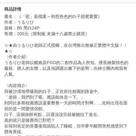
商品詳情
書名：《「慰」藍檔案～和想色色的白子甜蜜愛愛》
作者：うるりひ
規格：B5 黑白24P
售價：200元（限制級 未滿十八歲禁止購買）
☆★由うるりひ老師正式授權，在台灣推出無修正繁體中文版！！
★☆
〈作者介紹〉
うるりひ老師以艦娘及FGO的二創作品為人所知。擅長繪製情色的
服裝、撩人的女體，以及強調露出腋下的姿勢；在紳士圈內相當有
人氣。
〈內容簡介〉
與被沙漠地帶爆胎的白子，正在前往校園的路途中。
「老師，我們到了喔。應該能休息一下。」
到阿比多斯校園應該還要整整一天的時間才對啊…，此時出現在面
前的是一間愛情侶館。
白子...這個旅館有點，話還沒說完就被她拉了進去。
真的就只是睡覺而已對吧？
在得到肯定的答覆後我就陷入了睡眠，但半夢半醒間突然感受到下
體有異樣。