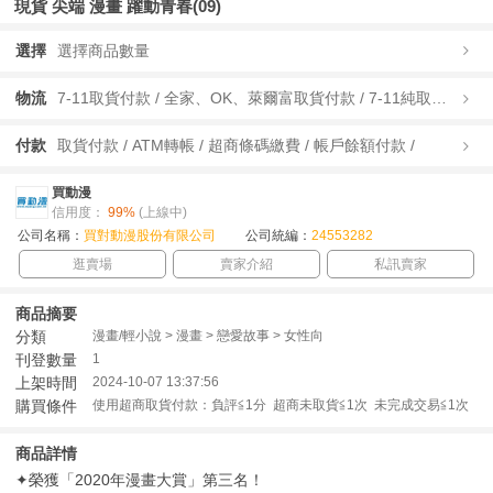
現貨 尖端 漫畫 躍動青春(09)
選擇
選擇商品數量
物流
7-11取貨付款 / 全家、OK、萊爾富取貨付款 / 7-11純取貨 / 全家、OK、萊爾富純取貨 / 宅配/快遞 /
付款
取貨付款 / ATM轉帳 / 超商條碼繳費 / 帳戶餘額付款 /
買動漫
信用度：
99%
(上線中)
公司名稱：
買對動漫股份有限公司
公司統編：
24553282
逛賣場
賣家介紹
私訊賣家
商品摘要
分類
漫畫/輕小說 > 漫畫 > 戀愛故事 > 女性向
刊登數量
1
上架時間
2024-10-07 13:37:56
購買條件
使用超商取貨付款：負評≦1分 超商未取貨≦1次 未完成交易≦1次
商品詳情
✦榮獲「2020年漫畫大賞」第三名！