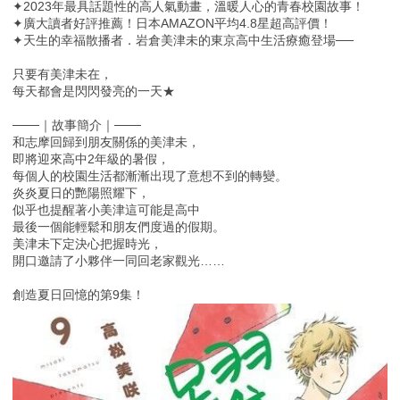
✦2023年最具話題性的高人氣動畫，溫暖人心的青春校園故事！
✦廣大讀者好評推薦！日本AMAZON平均4.8星超高評價！
✦天生的幸福散播者．岩倉美津未的東京高中生活療癒登場──
只要有美津未在，
每天都會是閃閃發亮的一天★
───｜故事簡介｜───
和志摩回歸到朋友關係的美津未，
即將迎來高中2年級的暑假，
每個人的校園生活都漸漸出現了意想不到的轉變。
炎炎夏日的艷陽照耀下，
似乎也提醒著小美津這可能是高中
最後一個能輕鬆和朋友們度過的假期。
美津未下定決心把握時光，
開口邀請了小夥伴一同回老家觀光……
創造夏日回憶的第9集！