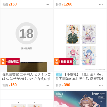
ゲ転生2上～発動!ヌルヌルスケ
150
1260
售價
售價
ベスキル【A5アクリルフィギュ
ア】(A5壓克力立牌特典版)(同人
誌)
18
限制級商品
佐鎮圖書館 二手同人 ビタミンご
【小凜社】《免訂金》Re：
預購
はん はせがわけいた さなえのす
從零開始的異世界生活 愛蜜莉雅
きはとどまらずっ 東方
拉姆 雷姆 お祭り ver. 和服 生寫
150
390
售價
售價
真卡片套組