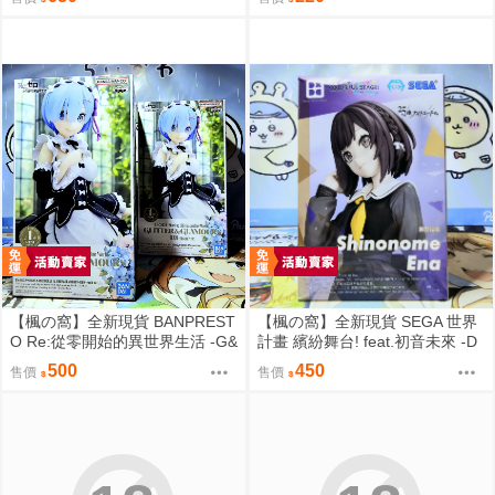
頁/繁體中文/無修正⬢黑市兔－睫
毛貓舍 (parody:蔚藍檔案 Blue Ar
chive ブルーアーカイブ ブルア
カ 鬼方カヨコ 鬼方佳世子) FF47
【楓の窩】全新現貨 BANPREST
【楓の窩】全新現貨 SEGA 世界
O Re:從零開始的異世界生活 -G&
計畫 繽紛舞台! feat.初音未來 -D
G- 雷姆 女僕ver.【日版】
×D- 東雲繪名【日版】
500
450
售價
售價