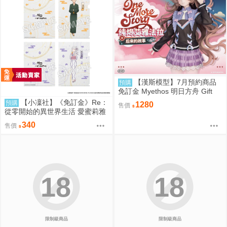
【漢斯模型】7月預約商品
預購
免訂金 Myethos 明日方舟 Gift
+系列 純燼艾雅法拉 後來的故事
【小凜社】《免訂金》Re：
預購
1280
售價
VER.1/8
從零開始的異世界生活 愛蜜莉雅
拉姆 雷姆 お祭り ver. 和服 文件
340
售價
夾資料夾套組
18
18
限制級商品
限制級商品