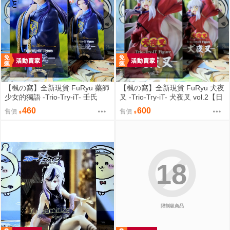
【楓の窩】全新現貨 FuRyu 藥師
【楓の窩】全新現貨 FuRyu 犬夜
少女的獨語 -Trio-Try-iT- 壬氏
叉 -Trio-Try-iT- 犬夜叉 vol.2【日
【日版】
版】
460
600
售價
售價
18
限制級商品