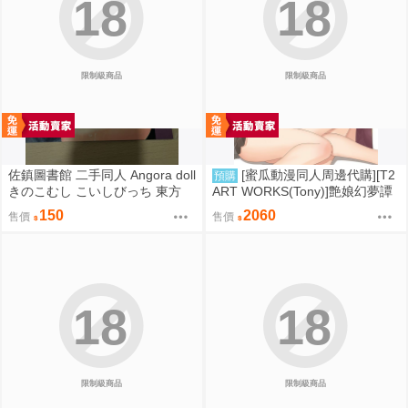
18
18
限制級商品
限制級商品
佐鎮圖書館 二手同人 Angora doll
[蜜瓜動漫同人周邊代購][T2
預購
きのこむし こいしびっち 東方
ART WORKS(Tony)]艶娘幻夢譚
【プレイマット】(同人誌)
150
2060
售價
售價
18
18
限制級商品
限制級商品