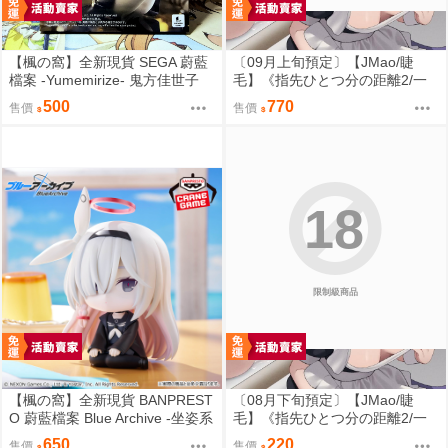
【楓の窩】全新現貨 SEGA 蔚藍
〔09月上旬預定〕【JMao/睫
檔案 -Yumemirize- 鬼方佳世子
毛】《指先ひとつ分の距離2/一
【日版】
個指尖的距離2》多規格套組&單
500
770
售價
售價
品⬢黑市兔－睫毛貓舍 (parody:
蔚藍檔案 Blue Archive ブルーア
ーカイブ ブルアカ 鬼方カヨコ
鬼方佳世子) FF47
18
限制級商品
【楓の窩】全新現貨 BANPREST
〔08月下旬預定〕【JMao/睫
O 蔚藍檔案 Blue Archive -坐姿系
毛】《指先ひとつ分の距離2/一
列- 星奈【日版】
個指尖的距離2》B5/26P黑白內
650
220
售價
售價