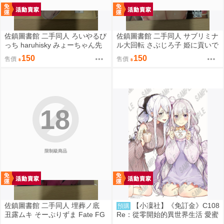
佐鎮圖書館 二手同人 ろいやるび
佐鎮圖書館 二手同人 サブリミナ
っち haruhisky みょーちゃん先
ル大回転 さぶじろ子 姫に貢いで
生かくパコりき 3 小美老師如是
搾られたい! Fate FGO
150
150
售價
售價
說
18
限制級商品
佐鎮圖書館 二手同人 埋葬ノ底
【小凜社】《免訂金》C108
預購
丑露ムキ そーぷりずま Fate FG
Re：從零開始的異世界生活 愛蜜
O
莉雅 艾姬多娜 拉姆 雷姆 B2掛軸