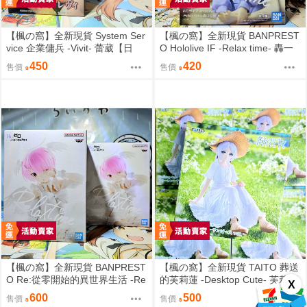
【楓の窩】全新現貨 System Ser
【楓の窩】全新現貨 BANPREST
vice 企業傭兵 -Vivit- 蕾葳【日
O Hololive IF -Relax time- 轟一
版】
【日版】
450
420
售價
售價
【楓の窩】全新現貨 BANPREST
【楓の窩】全新現貨 TAITO 葬送
O Re:從零開始的異世界生活 -Re
的芙莉蓮 -Desktop Cute- 芙莉蓮
X
lax time- 拉姆 甜蜜天使ver.【日
夏日連身裙ver.【日版】
600
500
售價
售價
版】