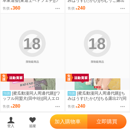
本衆道会(衆道士ペドフェチ)]ア
みはうす(たかぴ)]らむうこ露出
レが主役の古典史(同人誌)
物語4(同人誌)
360
240
售價
售價
18
18
限制級商品
限制級商品
[蜜瓜動漫同人周邊代購][ワ
[蜜瓜動漫同人周邊代購][ち
預購
預購
ッフル同盟犬(田中竕)]同人エロ
みはうす(たかぴ)]ちる露出27(同
ゲ転生BAD END if… C108改訂
人誌)
280
240
售價
售價
版(同人誌)
';
加入購物車
立即購買
登入
追蹤