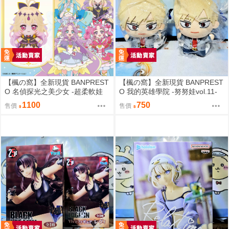
【楓の窩】全新現貨 BANPREST
【楓の窩】全新現貨 BANPREST
O 名偵探光之美少女 -超柔軟娃
O 我的英雄學院 -努努娃vol.11-
娃- 森亞露露卡【日版】
爆豪勝己【日版】
1100
750
售價
售價