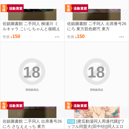
佐鎮圖書館 二手同人 柳瀬川 ミ
佐鎮圖書館 二手同人 出席番号26
ルキャラ こいしちゃんと催眠え
にろ 東方肌色郷弐 東方
っち 2 東方
150
150
售價
售價
18
18
限制級商品
限制級商品
佐鎮圖書館 二手同人 出席番号26
[蜜瓜動漫同人周邊代購][ワ
預購
にろ さなええっち 東方
ッフル同盟犬(田中竕)]同人エロ