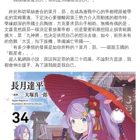
終於和碧翠絲會合的菜月．昴，在成為激戰中心的帝都裡跟被帶
走的雷姆重逢。下定決心要撤離因第三勢力介入而動搖的都市時，
孽緣頗深的帝國士兵陶德．方克要求昴出手相助。無獨有偶的是，
文森竟然跟昴一樣決定要放棄帝都，但是愛蜜莉雅想阻止損害範圍
擴大，眾「九神將」也決定依照自己的想法去做。如今，前所未有
的危難「大災」扣下扳機，準備滅亡帝國──。
「有多少事情的發展是如你所料的？菜月．昴。──親龍王國的
『觀星者』。」
超人氣網路小說，原諒與定罪的第三十四幕。不論對方是誰，我
都會伸出援手。為了讓我能是我自己。