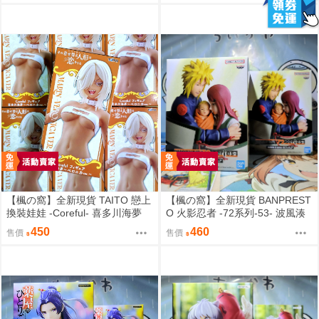
【楓の窩】全新現貨 TAITO 戀上
【楓の窩】全新現貨 BANPREST
換裝娃娃 -Coreful- 喜多川海夢
O 火影忍者 -72系列-53- 波風湊
貝羅妮卡ver.【日版】
＆漩渦九品＆鳴人【日版】
450
460
售價
售價