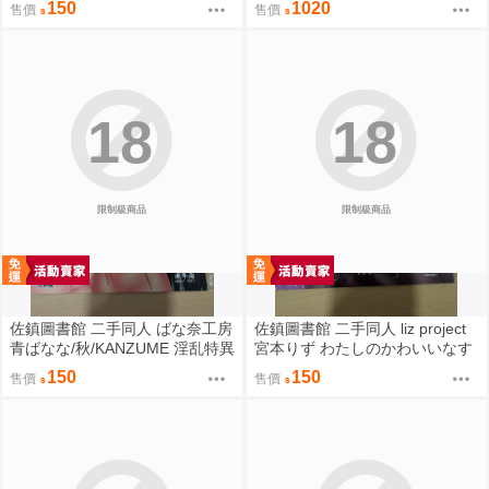
150
1020
售價
售價
18
18
限制級商品
限制級商品
佐鎮圖書館 二手同人 ばな奈工房
佐鎮圖書館 二手同人 liz project
青ばなな/秋/KANZUME 淫乱特異
宮本りず わたしのかわいいなす
点英霊風俗七番勝負 Fate FGO
びちゃん Fate FGO
150
150
售價
售價