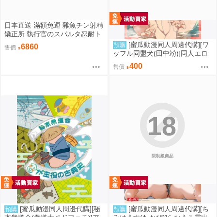
日本直送 滿額免運 雜魚チン射精
矯正所 執行官のスパルタ忍耐ト
レーニング 4kg重量級 優品 / 優
[蜜瓜動漫同人周邊代購][ワ
預購
6860
售價
品即戰力組合 疾風雷神
ッフル同盟犬(田中竕)]同人エロ
ゲ転生2上～発動!ヌルヌルスケ
400
售價
ベスキル(同人誌)
18
限制級商品
[蜜瓜動漫同人周邊代購][秘
[蜜瓜動漫同人周邊代購][ち
預購
預購