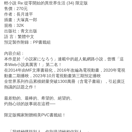
輕小說 Re:從零開始的異世界生活 (34) 限定版
售價：270元
作者：長月達平
插畫：大塚真一郎
規格：32K
出版社：青文出版
語 言：繁體中文
預定製作附錄：PP書籤組
內容介紹：
本作是於「小説家になろう」連載中的超人氣網路小說，曾獲「這
本Web小說真厲害！」第二名！
在2014年由MF文庫書籍化，2016年改編為電視動畫，2020年電視
動畫二期播映，2023年10月電視動畫第三期預定播映
全世界系列作品累積銷量突破1300萬冊（含電子書籍），引起廣泛
熱議的話題之作！
最差勁的、最棒的、希望的、絕望的、
灼熱心頭的故事就在這裡──
限定版獨家附贈精美PVC書籤組！
「我積極懷疑別人，你則是消極相信別人。」