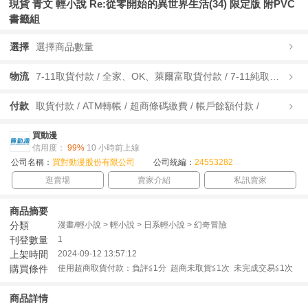
現貨 青文 輕小說 Re:從零開始的異世界生活(34) 限定版 附PVC
書籤組
選擇
選擇商品數量
物流
7-11取貨付款 / 全家、OK、萊爾富取貨付款 / 7-11純取貨 / 全家、OK、萊爾富純取貨 / 宅配/快遞 /
付款
取貨付款 / ATM轉帳 / 超商條碼繳費 / 帳戶餘額付款 /
買動漫
信用度：
99%
10 小時前上線
公司名稱：
買對動漫股份有限公司
公司統編：
24553282
逛賣場
賣家介紹
私訊賣家
商品摘要
分類
漫畫/輕小說 > 輕小說 > 日系輕小說 > 幻奇冒險
刊登數量
1
上架時間
2024-09-12 13:57:12
購買條件
使用超商取貨付款：負評≦1分 超商未取貨≦1次 未完成交易≦1次
商品詳情