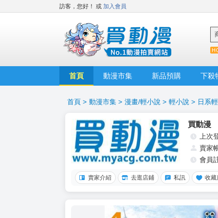
訪客，您好！
或
加入會員
首頁
動漫市集
新品預購
下殺
首頁
>
動漫市集
>
漫畫/輕小說
>
輕小說
>
日系輕
買動漫
上次
賣家
會員
賣家介紹
去逛店鋪
私訊
收藏