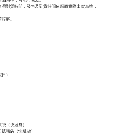
意。
，以保障買賣家雙方權益。
訂金，訂金將以專屬訂金賣場方式收取，
認收貨後，訂金賣場將由大廚取消，
，請慎重下單。
商品為準，可能有色差。
台灣到貨時間，發售及到貨時間依廠商實際出貨為準，
請諒解。