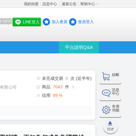
我的拍賣
訊息中心
最新公告
幫助中心
│
│
│
8 OFF
加入會員
會員登入
LINE登入
平台說明Q&A
結帳
未完成交易
0
次 (近半年)
商品
7043
件
有限公司
❔
訊息
中心
信用
99
%
常用
功能
TOP