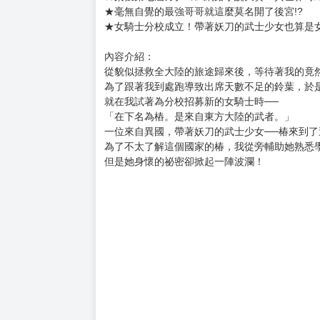
購買評價限制
使用超商取貨付款：負評≦1分 超商未取貨≦1
書名：妹妹進入女騎士學園就讀，不知為何成為救國
作者：ラマンおいどん
插畫：なたーしゃ
售價：220元
本書特色：
★榮獲第七屆カクヨム網路小說大賽「異世界奇
★毫無自覺的最強哥哥就這麼莫名開了後宮!?
★女騎士分校成立！帶著妖刀的武士少女也算是
內容介紹：
從貌似拯救全大陸的旅途歸來後，等待著我的竟
為了跟著我到處跑導致出席天數不足的鈴葉，於
就在我試著為分校招募新的女騎士時──
「在下名為樁。是來自東方大陸的武者。」
一位來自異國，帶著妖刀的武士少女──椿來到了
為了不太了解這個國家的椿，我從旁輔助她熟悉
但是她身懷的祕密卻掀起一陣波瀾！