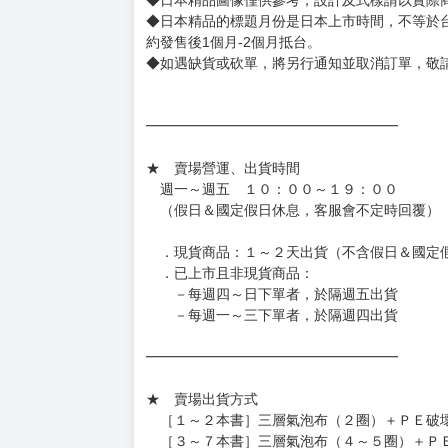
◆書籍贈品&上市日、依出版社最終公布為主。
有時會上市前更改贈品內容或延後出版，還請注
◆網路購物取貨後開箱時建議全程錄影拍照存證
［日本精品］
◆日本精品單筆滿NT$4,000須先支付 10% 
待買家收到訂單商品，確認品項數量無誤，並確
訂金金額將退回至買動漫錢包。
◆日本精品為受注代購性質，結單後恕無法取消
◆日本精品圖像僅供參考，設計及式樣請以實際
◆日本精品的標題月份是日本上市時間，不等於
約發售後1個月-2個月抵台。
◆如遇缺貨或砍單，將另行通知並取消訂單，敬
━━━━━━━━━━━━━━━━━━
★ 賣場營運、出貨時間
週一～週五 １０：００～１９：００
（假日＆國定假日休息，客服會不定時回覆）