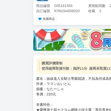
商品編號
G05161456
累積點閱數
自訂編號
9786264008020
收藏
3
收藏商品
加價購
( 共
1
件商品 )
(加購品) 買動漫★《$15元-
-
+