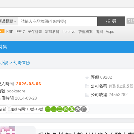
搜 尋
R1
商品標題
KSP
FF47
子午計畫
家庭教師
hololive
蔚藍檔案
鳴潮
Vspo
特集
小說
>
幻奇冒險
評價
69282
登入時間
2026-08-06
公司名稱
買對動漫股份
帳號
bookstore
公司統編
24553282
註冊時間
2014-09-29
店鋪
服務時間: 10點-19點
一
二
三
四
五
六
日