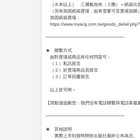
．現貨商品：１～２天出貨（不含假日＆國定
．已上市且非現貨商品：
－每週四～日下單者，於隔週五出貨
－每週一～三下單者，於隔週四出貨
━━━━━━━━━━━━━━━━━━
★ 賣場出貨方式
［１～２本書］三層氣泡布（２圈）＋ＰＥ破
［３～７本書］三層氣泡布（４～５圈）＋Ｐ
［８本以上］ 三層氣泡布（２圈）＋紙箱出
（另有加固紙箱賣場，如有需要可至賣場加購
加固紙箱賣場：
https://www.myacg.com.tw/goods_detail.php
━━━━━━━━━━━━━━━━━━
★ 聯繫方式
如對賣場或商品有任何問題可：
（１）私訊留言
（２）於賣場商品頁留言