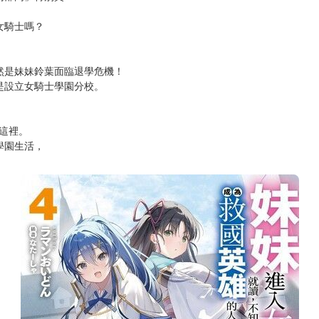
次 未完成交易≦1次 （近半年）
英雄的人竟是我。 (4)
幻部門」特別賞
女騎士嗎？
然是妹妹鈴葉面臨退學危機！
是設立女騎士學園分校。
這裡。
學園生活，