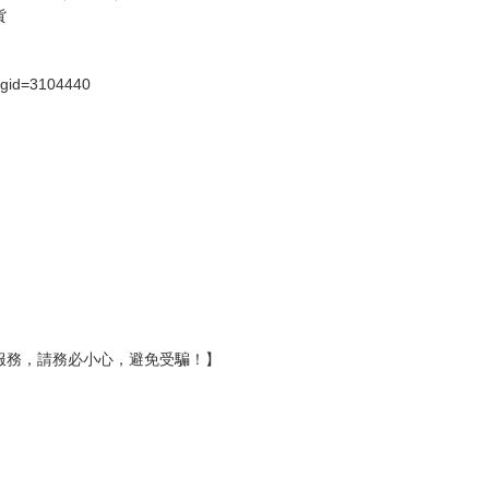
假日）
壞袋（快遞袋）
Ｅ破壞袋（快遞袋）
貨
）
?gid=3104440