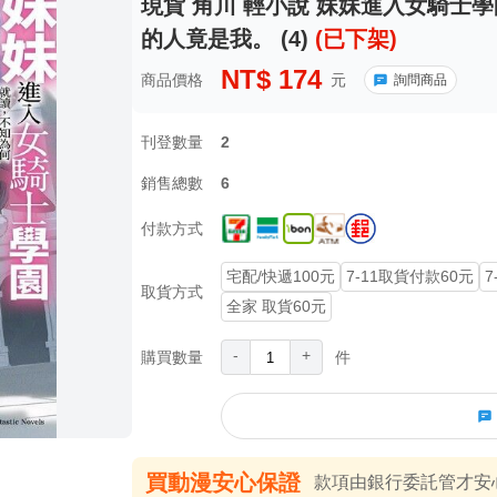
現貨 角川 輕小說 妹妹進入女騎士
的人竟是我。 (4)
(已下架)
NT$
174
商品價格
元
詢問商品
刊登數量
2
銷售總數
6
付款方式
宅配/快遞100元
7-11取貨付款60元
7
取貨方式
全家 取貨60元
-
+
購買數量
件
買動漫安心保證
款項由銀行委託管才安心 