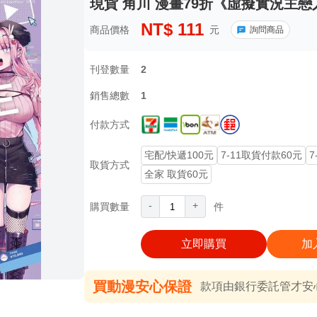
現貨 角川 漫畫79折《虛擬實況主戀人
NT$
111
商品價格
元
詢問商品
刊登數量
2
銷售總數
1
付款方式
宅配/快遞100元
7-11取貨付款60元
7
取貨方式
全家 取貨60元
-
+
購買數量
件
立即購買
加
買動漫安心保證
款項由銀行委託管才安心 