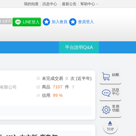
我的拍賣
訊息中心
最新公告
幫助中心
│
│
│
8 OFF
加入會員
會員登入
LINE登入
平台說明Q&A
結帳
未完成交易
0
次 (近半年)
商品
7107
件
有限公司
❔
訊息
中心
信用
99
%
常用
功能
TOP