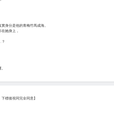
次 未完成交易≦1次 （近半年）
)
真實身分是他的青梅竹馬成海。
影在她身上，
…？
！