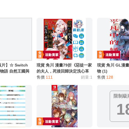
服務，請務必小心，避免受騙！】
別註明，沒有則反之。
心等候唷～
片】☆ Switch
現貨 角川 漫畫79折《惡徒一家
現貨 角川 GL漫