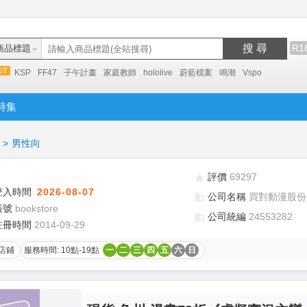
搜 尋
R1
商品標題
KSP
FF47
子午計畫
家庭教師
hololive
蔚藍檔案
鳴潮
Vspo
特集
>
男性向
評價
69297
登入時間
2026-08-07
公司名稱
買對動漫股份
帳號
bookstore
公司統編
24553282
註冊時間
2014-09-29
店鋪
服務時間: 10點-19點
一
二
三
四
五
六
日