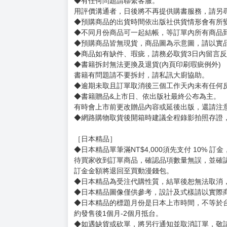
在被姊姊奪走名字與記憶的世界，開創自己的命
異世界溺愛奇幻故事開幕！
賣場規則
【下標前，請詳閱以下事項，完全同意才請下標
［一般商品］
◆有任何問題請聯繫客服。
用評價溝通者，日後將不再提供購書服務，請另
◆預購商品的出貨時間依出版社供貨情形會有所
◆不同月份商品可一起結帳，等訂單內所有商品
◆預購商品皆無現貨，商品圖為示意圖，請以實
◆商品如有缺件、瑕疵，請務必取貨3日內留言
◆書籍拆封無法更換及退貨(內頁印刷瑕疵例外)
書籍有問題請不要拆封，請私訊大廚協助。
◆逾期未取且訂單取消後三個工作天內未有任何
◆書籍贈品&上市日、依出版社最終公布為主。
有時會上市前更改贈品內容或延後出版，還請注
◆網路購物取貨後開箱時建議全程錄影拍照存證