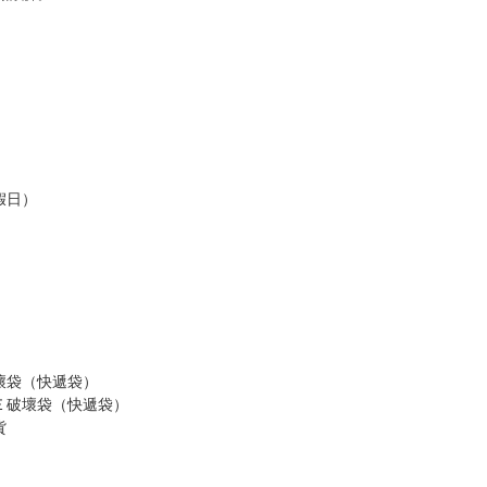
訂金，訂金將以專屬訂金賣場方式收取，
認收貨後，訂金賣場將由大廚取消，
，請慎重下單。
商品為準，可能有色差。
台灣到貨時間，發售及到貨時間依廠商實際出貨為準，
請諒解。
假日）