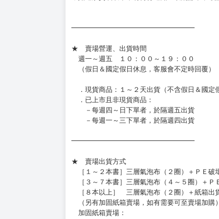
［日本精品］
◆日本精品單筆滿NT$4,000須先支付 10% 
待買家收到訂單商品，確認品項數量無誤，並確
訂金金額將退回至買動漫錢包。
◆日本精品為受注代購性質，結單後恕無法取消
◆日本精品圖像僅供參考，設計及式樣請以實際
◆日本精品的標題月份是日本上市時間，不等於
約發售後1個月-2個月抵台。
◆如遇缺貨或砍單，將另行通知並取消訂單，敬
━━━━━━━━━━━━━━━━━━
★ 賣場營運、出貨時間
週一～週五 １０：００～１９：００
（假日＆國定假日休息，客服會不定時回覆）
．現貨商品：１～２天出貨（不含假日＆國定
．已上市且非現貨商品：
－每週四～日下單者，於隔週五出貨