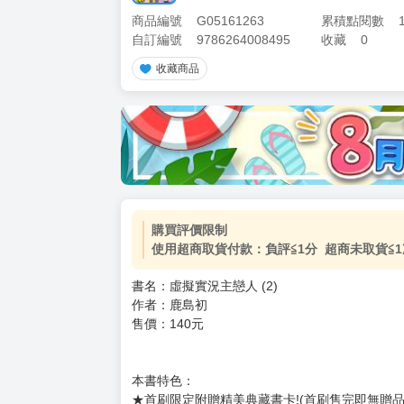
商品編號
G05161263
累積點閱數
自訂編號
9786264008495
收藏
0
收藏商品
加價購
( 共
1
件商品 )
(加購品) 買動漫★《$15元-
-
+