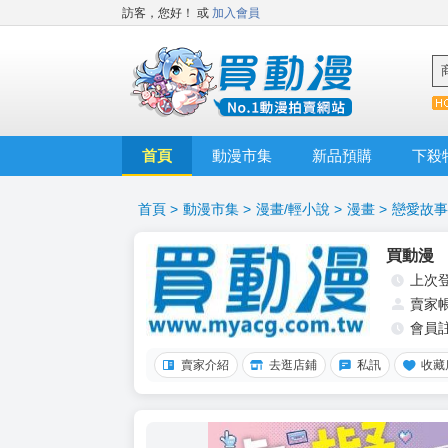
訪客，您好！
或
加入會員
首頁
動漫市集
新品預購
下殺
首頁
>
動漫市集
>
漫畫/輕小說
>
漫畫
>
戀愛故事
買動漫
上次
賣家
會員
賣家介紹
去逛店鋪
私訊
收藏