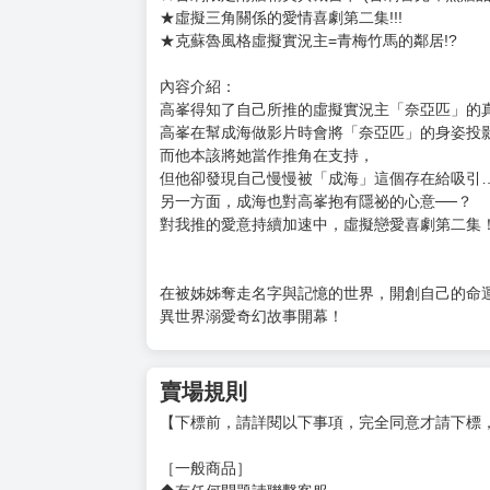
購買評價限制
使用超商取貨付款：負評≦1分 超商未取貨≦1
書名：虛擬實況主戀人 (2)
作者：鹿島初
售價：140元
本書特色：
★首刷限定附贈精美典藏書卡!(首刷售完即無贈品
★虛擬三角關係的愛情喜劇第二集!!!
★克蘇魯風格虛擬實況主=青梅竹馬的鄰居!?
內容介紹：
高峯得知了自己所推的虛擬實況主「奈亞匹」的
高峯在幫成海做影片時會將「奈亞匹」的身姿投
而他本該將她當作推角在支持，
但他卻發現自己慢慢被「成海」這個存在給吸引
另一方面，成海也對高峯抱有隱祕的心意──？
對我推的愛意持續加速中，虛擬戀愛喜劇第二集