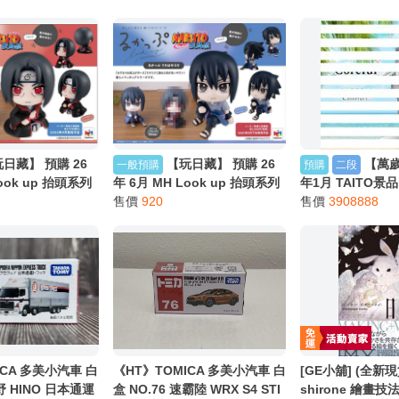
別註明，沒有則反之。
心等候唷～
日藏】 預購 26
【玩日藏】 預購 26
【萬歲
一般預購
預購
二段
Look up 抬頭系列
年 6月 MH Look up 抬頭系列
年1月 TAITO景
風傳 宇智波鼬 鼬
火影忍者 疾風傳 宇智波佐助 佐
售價
920
Coreful 井之上
售價
3908888