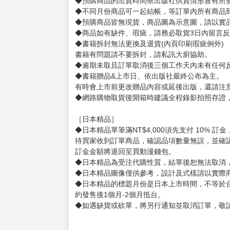
由前惡徒公爵夫人所帶來的洗心革面譚，第二部
賣場規則
【下標前，請詳閱以下事項，完全同意才請下標
［一般商品］
◆有任何問題請聯繫客服。
用評價溝通者，日後將不再提供購書服務，請另
◆預購商品的出貨時間依出版社供貨情形會有所
◆不同月份商品可一起結帳，等訂單內所有商品
◆預購商品皆無現貨，商品圖為示意圖，請以實
◆商品如有缺件、瑕疵，請務必取貨3日內留言
◆書籍拆封無法更換及退貨(內頁印刷瑕疵例外)
書籍有問題請不要拆封，請私訊大廚協助。
◆逾期未取且訂單取消後三個工作天內未有任何
◆書籍贈品&上市日、依出版社最終公布為主。
有時會上市前更改贈品內容或延後出版，還請注
◆網路購物取貨後開箱時建議全程錄影拍照存證
［日本精品］