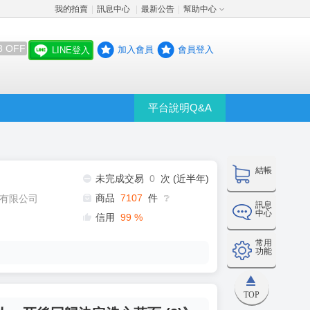
我的拍賣
訊息中心
最新公告
幫助中心
│
│
│
8 OFF
加入會員
會員登入
LINE登入
平台說明Q&A
結帳
未完成交易
0
次 (近半年)
商品
7107
件
有限公司
❔
訊息
中心
信用
99
%
常用
功能
TOP