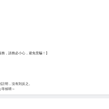
壞袋（快遞袋）
Ｅ破壞袋（快遞袋）
貨
）
?gid=3104440
服務，請務必小心，避免受騙！】