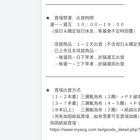
◆日本精品單筆滿NT$4,000須先支付 10% 
待買家收到訂單商品，確認品項數量無誤，並確
訂金金額將退回至買動漫錢包。
◆日本精品為受注代購性質，結單後恕無法取消
◆日本精品圖像僅供參考，設計及式樣請以實際
◆日本精品的標題月份是日本上市時間，不等於
約發售後1個月-2個月抵台。
◆如遇缺貨或砍單，將另行通知並取消訂單，敬
━━━━━━━━━━━━━━━━━━
★ 賣場營運、出貨時間
週一～週五 １０：００～１９：００
（假日＆國定假日休息，客服會不定時回覆）
．現貨商品：１～２天出貨（不含假日＆國定
．已上市且非現貨商品：
－每週四～日下單者，於隔週五出貨
－每週一～三下單者，於隔週四出貨