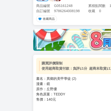
商品編號
G05161248
累積點閱數
自訂編號
9786264008198
收藏
0
收藏商品
加價購
( 共
1
件商品 )
(加購品) 買動漫★《$15元-
-
+