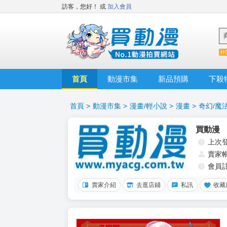
訪客，您好！
或
加入會員
首頁
動漫市集
新品預購
下殺
首頁
>
動漫市集
>
漫畫/輕小說
>
漫畫
>
奇幻/魔
買動漫
上次
賣家
會員
賣家介紹
去逛店鋪
私訊
收藏