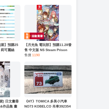
屋】預購25
【月光魚 電玩部】預購11.28發
品 莉可麗絲
售 中文版 NS Steam Prison
瀧奈 夏威夷ver.
Beyond the Steam 中文代理
售價
1190