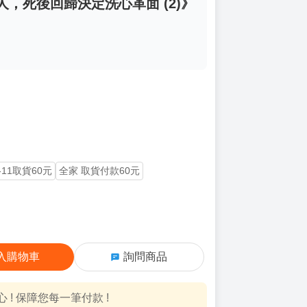
人，死後回歸決定洗心革面 (2)》
-11取貨60元
全家 取貨付款60元
入購物車
詢問商品
! 保障您每一筆付款 !