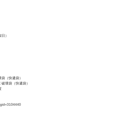
訂金，訂金將以專屬訂金賣場方式收取，
認收貨後，訂金賣場將由大廚取消，
，請慎重下單。
商品為準，可能有色差。
台灣到貨時間，發售及到貨時間依廠商實際出貨為準，
請諒解。
假日）