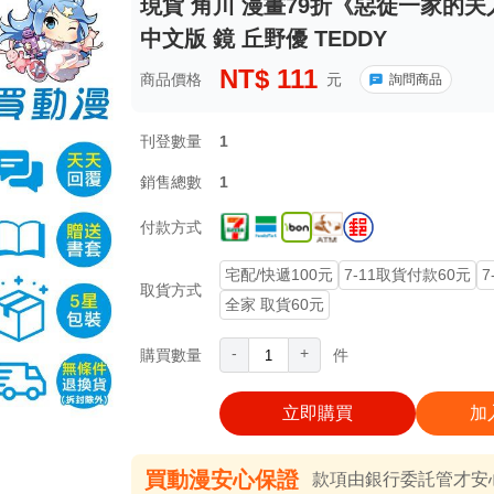
現貨 角川 漫畫79折《惡徒一家的夫
中文版 鏡 丘野優 TEDDY
NT$
111
商品價格
元
詢問商品
刊登數量
1
銷售總數
1
付款方式
宅配/快遞100元
7-11取貨付款60元
7
取貨方式
全家 取貨60元
-
+
購買數量
件
立即購買
加
買動漫安心保證
款項由銀行委託管才安心 