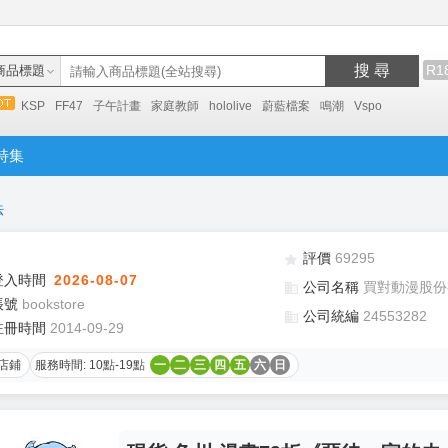
搜 尋
R1
商品標題
KSP
FF47
子午計畫
家庭教師
hololive
蔚藍檔案
鳴潮
Vspo
特集
法
評價
69295
登入時間
2026-08-07
公司名稱
買對動漫股份
帳號
bookstore
公司統編
24553282
註冊時間
2014-09-29
店鋪
服務時間: 10點-19點
一
二
三
四
五
六
日