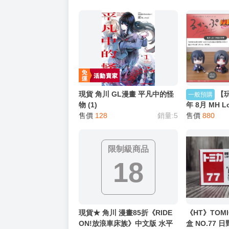
━━━━━━━━━━━━━━━━━━
★ 其他說明
．實際上市到貨時間依出版社最終公布為主。
．商品如有【現貨】或【免運】，賣場都會特
．每位客人的訂單大廚都會用心對待，還請耐
猜你喜歡
現貨 角川 GL漫畫 平凡中的怪
【玩
一般預購
物 (1)
年 8月 MH 
售價
128
銷量:5
火影忍者 疾
售價
880