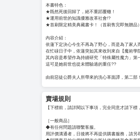
購買評價限制
使用超商取貨付款：負評≦1分 超商未取貨≦1
書名：異鄉的美甲學徒 (2)
漫畫：鏡
原作：丘野優
角色原案：TEDDY
售價：140元
本書特色：
★既然死後回歸了，絕不重蹈覆轍！
★運用前世的知識優雅改革社會!?
★首刷限定精美典藏書卡！（首刷售完即無贈品
內容介紹：
依蓮下定決心今生不再為了野心，而是為了家人
在忙碌日子中，依蓮突如其來收到來自【魔術學
其內容是希望作為持續研究「特殊屬性魔力」第
這可是她前世也從未體驗過的重任??