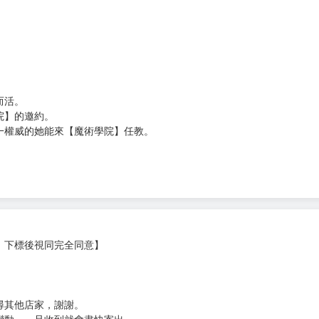
次 未完成交易≦1次 （近半年）
）
而活。
院】的邀約。
一權威的她能來【魔術學院】任教。