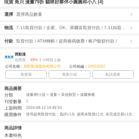
現貨 角川 漫畫79折 貓咪好夥伴小圓圓和小八 (4)
選擇
選擇商品數量
物流
7-11取貨付款 / 全家、OK、萊爾富取貨付款 / 7-11純取貨 / 全家、OK、萊爾富純取貨 / 宅配/快遞 /
付款
取貨付款 / ATM轉帳 / 超商條碼繳費 / 帳戶餘額付款 /
買動漫
信用度：
99%
3 小時前上線
公司名稱：
買對動漫股份有限公司
公司統編：
24553282
逛賣場
賣家介紹
私訊賣家
商品摘要
分類
漫畫/輕小說 > 漫畫 > 其他類型 > 溫馨療癒
刊登數量
1
上架時間
2024-08-12 18:48:53
購買條件
使用超商取貨付款：負評≦1分 超商未取貨≦1次 未完成交易≦1次
商品詳情
本書特色