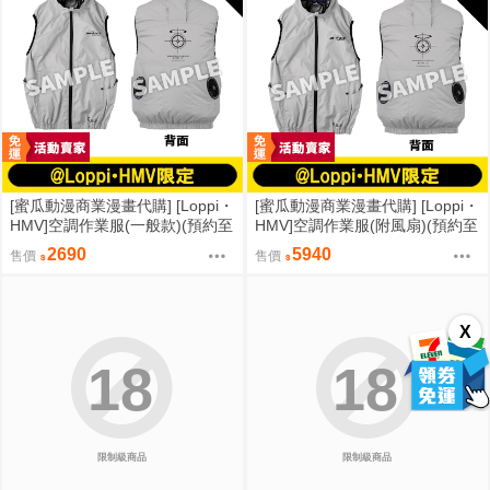
[蜜瓜動漫商業漫畫代購] [Loppi・
[蜜瓜動漫商業漫畫代購] [Loppi・
HMV]空調作業服(一般款)(預約至
HMV]空調作業服(附風扇)(預約至
9/12)(2月預約)(蔚藍檔案)(LAWS
9/12)(2月預約)(蔚藍檔案)(LAWS
2690
5940
售價
售價
ON合作)
ON合作)
X
18
18
限制級商品
限制級商品