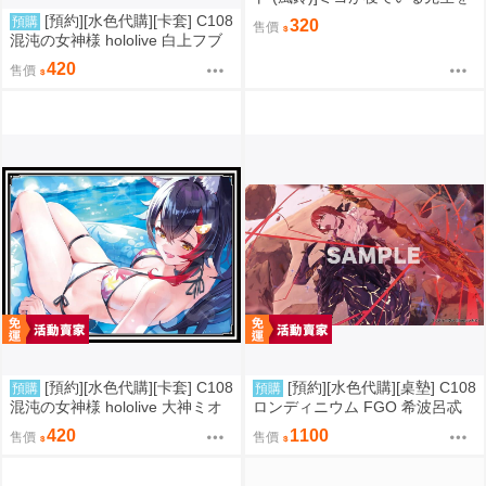
おそっちゃう本 (蔚藍檔案)
[預約][水色代購][卡套] C108
預購
320
售價
混沌の女神様 hololive 白上フブ
キ&大神ミオ&猫又おかゆ&戌神
420
售價
ころね
[預約][水色代購][卡套] C108
[預約][水色代購][桌墊] C108
預購
預購
混沌の女神様 hololive 大神ミオ
ロンディニウム FGO 希波呂忒
泳裝ver
420
1100
售價
售價