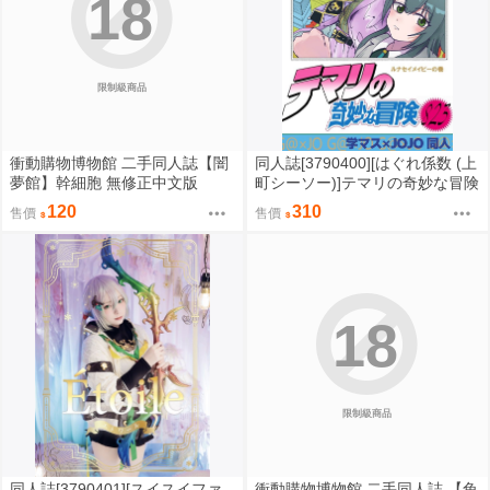
18
限制級商品
衝動購物博物館 二手同人誌【闇
同人誌[3790400][はぐれ係数 (上
夢館】幹細胞 無修正中文版
町シーソー)]テマリの奇妙な冒険
(學園偶像大師)
120
310
售價
售價
18
限制級商品
同人誌[3790401][スイスイファ
衝動購物博物館 二手同人誌 【兔