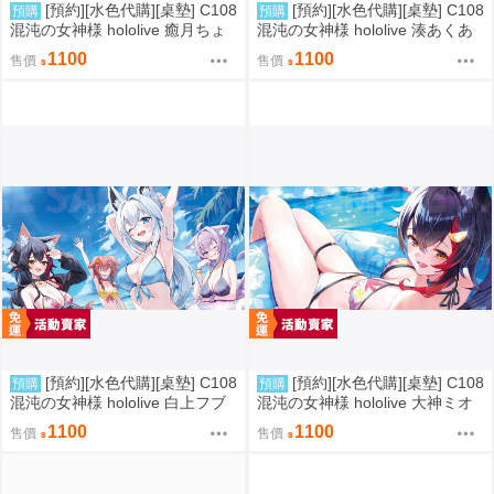
[預約][水色代購][桌墊] C108
[預約][水色代購][桌墊] C108
預購
預購
混沌の女神様 hololive 癒月ちょ
混沌の女神様 hololive 湊あくあ
こ ミュシャ風
ミュシャ風
1100
1100
售價
售價
[預約][水色代購][桌墊] C108
[預約][水色代購][桌墊] C108
預購
預購
混沌の女神様 hololive 白上フブ
混沌の女神様 hololive 大神ミオ
キ&大神ミオ&猫又おかゆ&戌神
泳裝ver
1100
1100
售價
售價
ころね