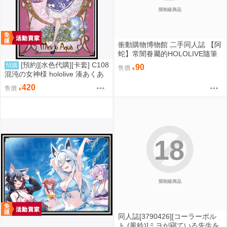
限制級商品
衝動購物博物館 二手同人誌 【阿
蛇】常闇眷屬的HOLOLIVE隨筆
全年齡向畫冊
[預約][水色代購][卡套] C108
預購
90
售價
混沌の女神様 hololive 湊あくあ
ミュシャ風
420
售價
18
限制級商品
同人誌[3790426][コーラーボル
ト (風鈴)]ミヨが寝ている先生を