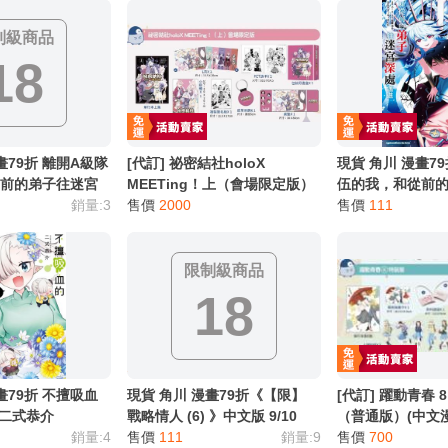
制級商品
18
畫79折 離開A級隊
[代訂] 祕密結社holoX
現貨 角川 漫畫7
從前的弟子往迷宮
MEETing！上（會場限定版）
伍的我，和從前
銷量:3
（通路特裝版）（普通版）(中
售價
2000
深處邁進 (5)
售價
111
文漫畫) 9786263779983
限制級商品
18
畫79折 不擅吸血
現貨 角川 漫畫79折《【限】
[代訂] 躍動青春
) 二式恭介
戰略情人 (6) 》中文版 9/10
（普通版）(中文
銷量:4
售價
111
銷量:9
9786263779549
售價
700