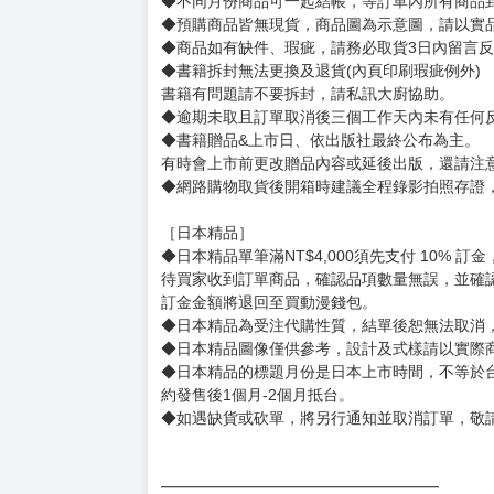
◆不同月份商品可一起結帳，等訂單內所有商品
◆預購商品皆無現貨，商品圖為示意圖，請以實
◆商品如有缺件、瑕疵，請務必取貨3日內留言
◆書籍拆封無法更換及退貨(內頁印刷瑕疵例外)
書籍有問題請不要拆封，請私訊大廚協助。
◆逾期未取且訂單取消後三個工作天內未有任何
◆書籍贈品&上市日、依出版社最終公布為主。
有時會上市前更改贈品內容或延後出版，還請注
◆網路購物取貨後開箱時建議全程錄影拍照存證
［日本精品］
◆日本精品單筆滿NT$4,000須先支付 10% 
待買家收到訂單商品，確認品項數量無誤，並確
訂金金額將退回至買動漫錢包。
◆日本精品為受注代購性質，結單後恕無法取消
◆日本精品圖像僅供參考，設計及式樣請以實際
◆日本精品的標題月份是日本上市時間，不等於
約發售後1個月-2個月抵台。
◆如遇缺貨或砍單，將另行通知並取消訂單，敬
━━━━━━━━━━━━━━━━━━