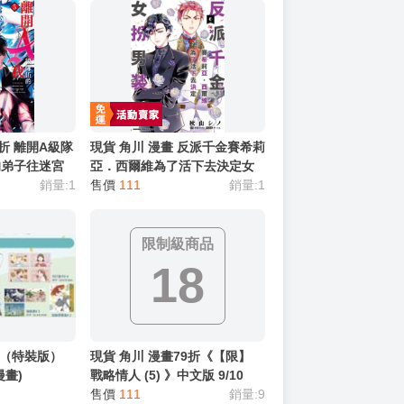
9折 離開A級隊
現貨 角川 漫畫 反派千金賽希莉
的弟子往迷宮
亞．西爾維為了活下去決定女
銷量:1
扮男裝(6)
售價
111
銷量:1
限制級商品
18
 8（特裝版）
現貨 角川 漫畫79折《【限】
漫畫)
戰略情人 (5) 》中文版 9/10
售價
111
銷量:9