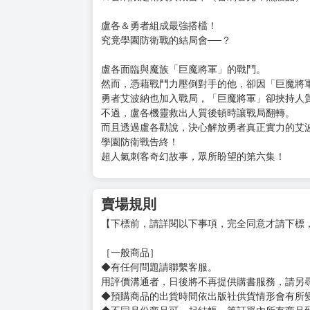
盧各＆勇者組成最強搭檔！
究竟學園防衛戰的結局會──？
盧各面臨與魔族「巨魔將軍」的戰鬥。
然而，憑藉戰鬥力壓倒對手的他，卻因「巨魔將
勇者艾波納也加入戰局，「巨魔將軍」卻挾持人
不過，盧各機靈救出人質後頓時讓戰局翻轉。
而且透過盧各勸說，決心解放勇者真正實力的艾
學園防衛戰告終！
超人氣刺客奇幻故事，眾所盼望的第六集！
賣場規則
【下標前，請詳閱以下事項，完全同意才請下標
［一般商品］
◆有任何問題請聯繫客服。
用評價溝通者，日後將不再提供購書服務，請另
◆預購商品的出貨時間依出版社供貨情形會有所