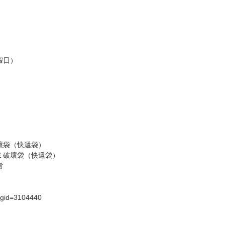
假日）
壞袋（快遞袋）
Ｅ破壞袋（快遞袋）
貨
）
?gid=3104440