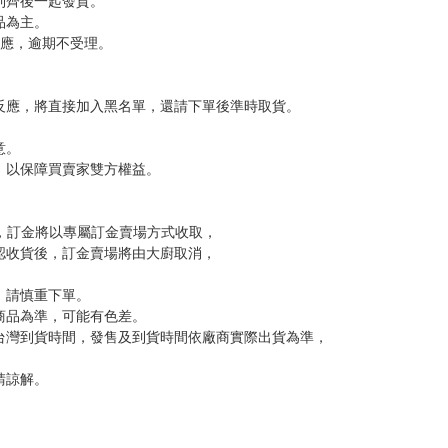
到齊後一起發貨。
品為主。
反應，逾期不受理。
反應，將直接加入黑名單，還請下單後準時取貨。
意。
，以保障買賣家雙方權益。
訂金，訂金將以專屬訂金賣場方式收取，
認收貨後，訂金賣場將由大廚取消，
，請慎重下單。
商品為準，可能有色差。
台灣到貨時間，發售及到貨時間依廠商實際出貨為準，
請諒解。