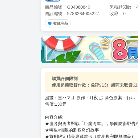
商品編號
G04980840
累積點閱數
自訂編號
9786264005227
收藏
0
收藏商品
購買評價限制
使用超商取貨付款：負評≦1分 超商未取貨≦1
漫畫：皇ハマオ 原作：月夜 涙 角色原案：れい
售價:130元
內容介紹:
★盧各與勇者對戰「巨魔將軍」，學園防衛戰告終
★轉生☓無敵的刺客奇幻故事！
★首刷限定精美典藏書卡（首刷售完即無贈品）