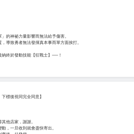
軍」的神祕力量影響而無法給予傷害。
質，導致勇者無法發揮真本事而單方面挨打。
波納終於發動技能【狂戰士】──！
，下標後視同完全同意】
尋其他店家，謝謝。
變動，一旦收到就會盡快寄出。