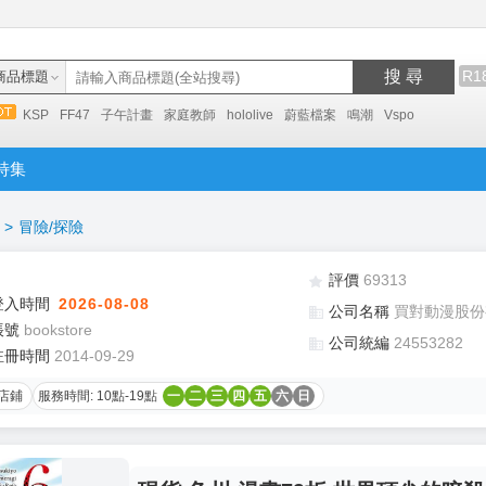
搜 尋
R1
商品標題
KSP
FF47
子午計畫
家庭教師
hololive
蔚藍檔案
鳴潮
Vspo
特集
>
冒險/探險
評價
69313
登入時間
2026-08-08
公司名稱
買對動漫股份
帳號
bookstore
公司統編
24553282
註冊時間
2014-09-29
店鋪
服務時間: 10點-19點
一
二
三
四
五
六
日