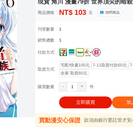
現貨 角川 漫畫79折 世界頂尖的暗殺
NT$
103
商品價格
元
詢問商品
刊登數量
1
銷售總數
1
付款方式
宅配/快遞100元
7-11取貨付款60元
7
取貨方式
全家 取貨60元
-
+
購買數量
件
立即購買
加
買動漫安心保證
款項由銀行委託管才安心 