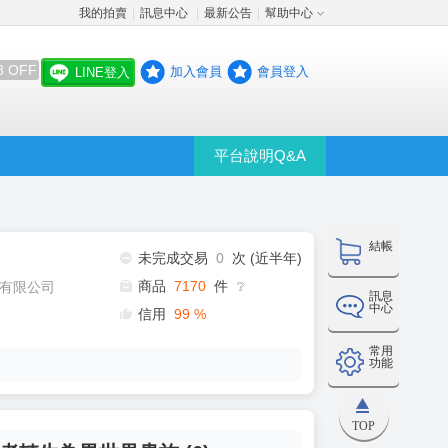
我的拍賣
訊息中心
最新公告
幫助中心
│
│
│
8 OFF
加入會員
會員登入
LINE登入
平台說明Q&A
結帳
未完成交易
0
次 (近半年)
商品
7170
件
有限公司
❔
訊息
中心
信用
99
%
常用
功能
TOP