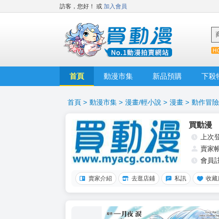
訪客，您好！
或
加入會員
首頁
動漫市集
新品預購
下殺
首頁
>
動漫市集
>
漫畫/輕小說
>
漫畫
>
動作冒險
買動漫
上次
賣家
會員
賣家介紹
去逛店鋪
私訊
收藏