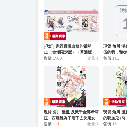
限
[代訂] 家裡蹲吸血姬的鬱悶
現貨 角川 漫
11（會場限定版）（普通版）
伍的我，和
(中文小說) 9786264030298
售價
1500
銷量:1
深處邁進 (6)
售價
111
現貨 角川 漫畫 反派千金賽希莉
現貨 角川 漫
亞．西爾維為了活下去決定女
的吸血鬼 (5
扮男裝(5)
售價
111
銷量:1
售價
111