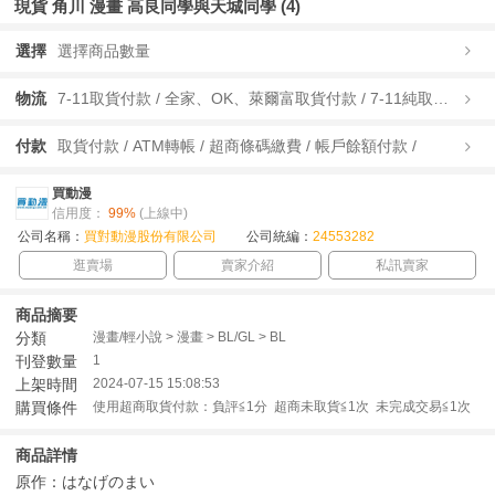
現貨 角川 漫畫 高良同學與天城同學 (4)
選擇
選擇商品數量
物流
7-11取貨付款 / 全家、OK、萊爾富取貨付款 / 7-11純取貨 / 全家、OK、萊爾富純取貨 / 宅配/快遞 /
付款
取貨付款 / ATM轉帳 / 超商條碼繳費 / 帳戶餘額付款 /
買動漫
信用度：
99%
(上線中)
公司名稱：
買對動漫股份有限公司
公司統編：
24553282
逛賣場
賣家介紹
私訊賣家
商品摘要
分類
漫畫/輕小說 > 漫畫 > BL/GL > BL
刊登數量
1
上架時間
2024-07-15 15:08:53
購買條件
使用超商取貨付款：負評≦1分 超商未取貨≦1次 未完成交易≦1次
商品詳情
原作：はなげのまい