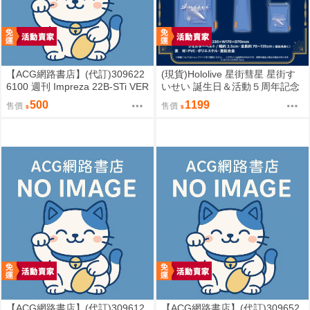
【ACG網路書店】(代訂)309622
(現貨)Hololive 星街彗星 星街す
6100 週刊 Impreza 22B-STi VER
いせい 誕生日＆活動５周年記念
SION をつくる (9)
COMET透明側背包 單肩背包
500
1199
售價
售價
【ACG網路書店】(代訂)309612
【ACG網路書店】(代訂)309652