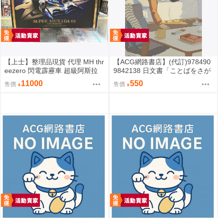
【上士】整理品現貨 代理 MH thr
【ACG網路書店】(代訂)978490
eezero 閃電霹靂車 超級阿斯拉
9842138 日文書「ことばをさが
完全變形 無壓克力盒 請詳閱內文
す絵日記辞典」YUEISHA DICTI
11000
550
售價
售價
ONARY