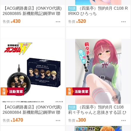
【ACG網路書店】(ONKYO代購)
（四葉亭）預約8月 C108 R
預購
26080885 新機動戰記鋼彈W 聯
IRIKO ひろっち
名耳機 收納包
430
520
售價
售價
【ACG網路書店】(ONKYO代購)
（四葉亭）預約8月 C108
預購
26080884 新機動戰記鋼彈W 聯
莉々子ちゃんと息抜きする話 ひ
名耳機 專屬充電器
ろっち
1470
300
售價
售價