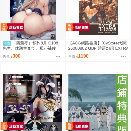
（四葉亭）預約8月 C108
【ACG網路書店】(CyStore代購)
預購
先生、休憩室まで。私が補佐し
26080882 GBF 碧藍幻想 EXTRA
ますVV かのぱん
Fes 2026 場刊 附:序號
300
1190
售價
售價