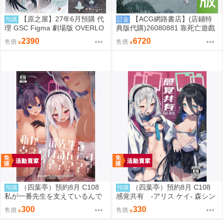
【原之屋】27年6月預購 代
【ACG網路書店】(店鋪特
預購
訂金
理 GSC Figma 劇場版 OVERLO
典版代購)26080881 靠死亡遊戲
RD 聖王國篇 雅兒貝德 0918
混飯吃。44:CLOUDY BEACH 藍
2390
6720
售價
售價
光BD 幽鬼抱枕套限定版
（四葉亭）預約8月 C108
（四葉亭）預約8月 C108
預購
預購
私が一番先生を支えているんで
感覚共有 -アリス ケイ- 森シン
すけど みどり
リスク
300
330
售價
售價