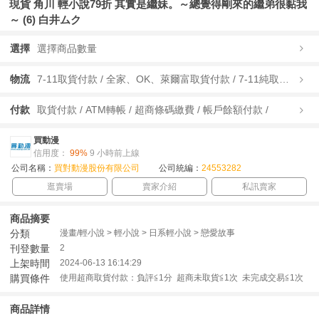
現貨 角川 輕小說79折 其實是繼妹。～總覺得剛來的繼弟很黏我
～ (6) 白井ムク
選擇
選擇商品數量
物流
7-11取貨付款 / 全家、OK、萊爾富取貨付款 / 7-11純取貨 / 全家、OK、萊爾富純取貨 / 宅配/快遞 /
付款
取貨付款 / ATM轉帳 / 超商條碼繳費 / 帳戶餘額付款 /
買動漫
信用度：
99%
9 小時前上線
公司名稱：
買對動漫股份有限公司
公司統編：
24553282
逛賣場
賣家介紹
私訊賣家
商品摘要
分類
漫畫/輕小說 > 輕小說 > 日系輕小說 > 戀愛故事
刊登數量
2
上架時間
2024-06-13 16:14:29
購買條件
使用超商取貨付款：負評≦1分 超商未取貨≦1次 未完成交易≦1次
商品詳情