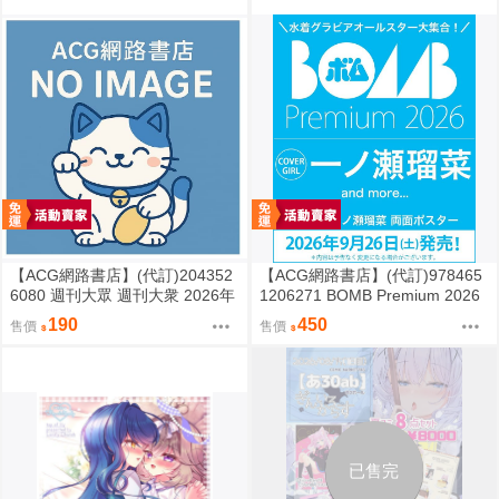
【ACG網路書店】(代訂)204352
【ACG網路書店】(代訂)978465
6080 週刊大眾 週刊大衆 2026年
1206271 BOMB Premium 2026
8月31日號 附:海報
封面:一ノ瀬瑠菜 附:雙面海報
190
450
售價
售價
已售完