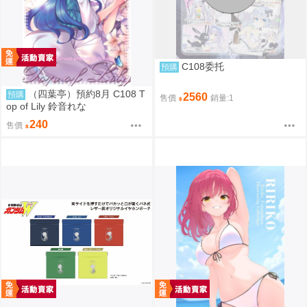
C108委托
預購
（四葉亭）預約8月 C108 T
預購
2560
售價
銷量:1
op of Lily 鈴音れな
240
售價