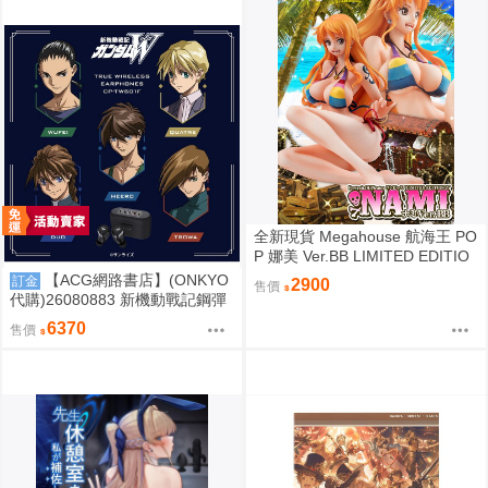
全新現貨 Megahouse 航海王 PO
P 娜美 Ver.BB LIMITED EDITIO
N PVC
【ACG網路書店】(ONKYO
訂金
2900
售價
代購)26080883 新機動戰記鋼彈
W 聯名耳機 CP-TWS01F
6370
售價