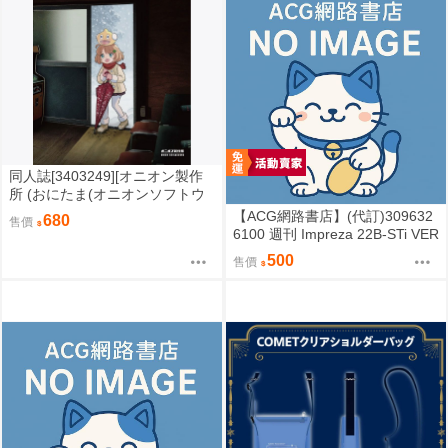
同人誌[3403249][オニオン製作
所 (おにたま(オニオンソフトウ
ェア))]昭和のカオスなゲームセ
【ACG網路書店】(代訂)309632
680
售價
ンター PART 2 (其他)
6100 週刊 Impreza 22B-STi VER
SION をつくる (10)
500
售價