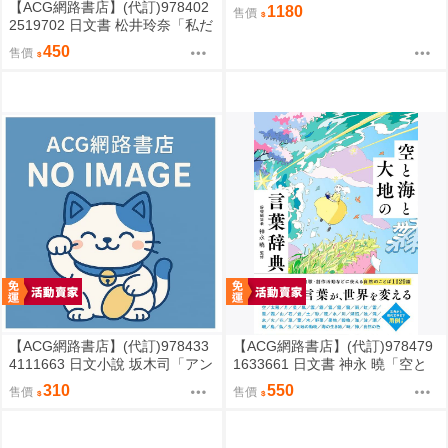
【ACG網路書店】(代訂)978402
1180
售價
2519702 日文書 松井玲奈「私だ
けの水槽」
450
售價
【ACG網路書店】(代訂)978433
【ACG網路書店】(代訂)978479
4111663 日文小說 坂木司「アン
1633661 日文書 神永 曉「空と
と幸福」
海と大地の言葉辞典」
310
550
售價
售價