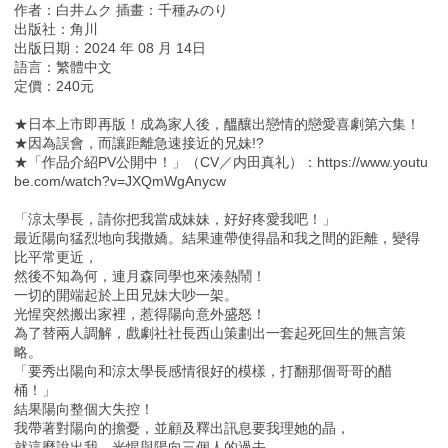
作者：白井ムク 插畫：千種みのり
出版社：角川
出版日期：2024 年 08 月 14日
語言：繁體中文
定價：240元
★日本上市即再版！成為家人後，醞釀出戀情的戀愛喜劇第六集！
★因為誤會，而讓距離急速接近的兄妹!?
★「作品介紹PV公開中！」（CV／内田真礼）：https://www.youtu
be.com/watch?v=JXQmWgAnycw
「涼太學長，請你把我當成妹妹，好好疼愛我吧！」
最近陽向猛烈地向我撒嬌。結果連帶使得晶和我之間的距離，變得
比平常更近，
然後不知為何，連月森同學也來湊熱鬧！
一切的開端起於上田兄妹大吵一架。
光惺突然搬出家裡，惹得陽向意外盛怒！
為了替兩人調解，戲劇社社長西山策劃出一套起死回生的無言策
略。
「要秀出陽向和涼太學長感情很好的模樣，打翻那個哥哥的醋
桶！」
結果陽向整個大失控！
我帶著對陽向的擔憂，並顧及釋出訊息要我理她的晶，
就這麼說出我、光惺與陽向三個人的過去……