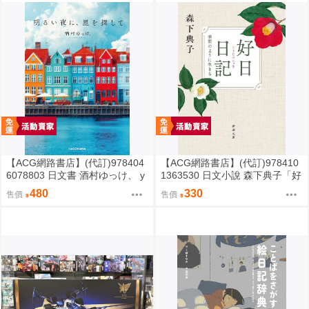
【ACG網路書店】(代訂)978404
【ACG網路書店】(代訂)978410
6078803 日文書 酒村ゆっけ、 y
1363530 日文小說 森下典子「好
ukke sakamura「明るい夜に、
日日記：季節のように生きる」
480
330
售價
售價
星を探して」