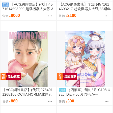
【ACG網路書店】(代訂)45
【ACG網路書店】(代訂)457161
訂金
71614693200 超級機器人大戰 3
4693217 超級機器人大戰 35週年
5週年紀念 JAM Project 主題歌完
紀念 JAM Project 主題歌完整專
8060
2100
售價
售價
整專輯 完全生產限定盤
輯 通常盤
【ACG網路書店】(代訂)978491
（四葉亭）預約8月 C108 U
預購
1265185 OCHA NORMA北原も
sagi Diary vol.6 ぴちかー
も 寫真集「もももてぃーん。」
880
300
售價
售價