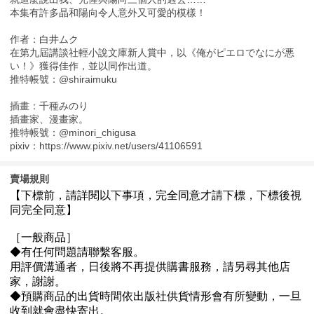
本集有許多晶和陽向令人意外又可愛的模樣！
作者：白井ムク
在第九屆講談社輕小說文庫新人賞中，以《俺がピエロでなにが悪
い！》獲得佳作，並以同作出道。
推特帳號：@shiraimuku
插畫：千種みのり
插畫家、漫畫家。
推特帳號：@minori_chigusa
pixiv：https://www.pixiv.net/users/41106591
賣場規則