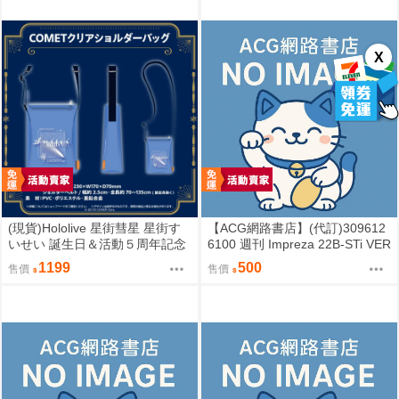
X
(現貨)Hololive 星街彗星 星街す
【ACG網路書店】(代訂)309612
いせい 誕生日＆活動５周年記念
6100 週刊 Impreza 22B-STi VER
COMET透明側背包 單肩背包
SION をつくる (8)
1199
500
售價
售價