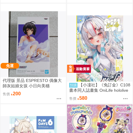
免運
代理版 景品 ESPRESTO 偶像大
【小凜社】《免訂金》C108
預購
師灰姑娘女孩 小日向美穗
書本同人誌畫集 OniLife hololive
200
售價
百鬼綾目
580
售價