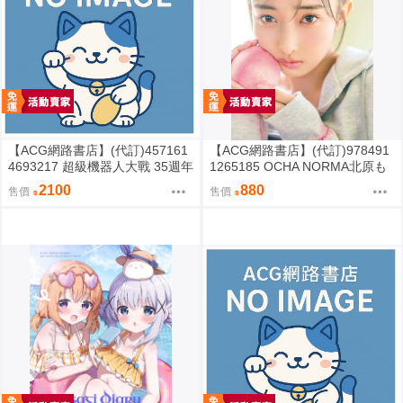
【ACG網路書店】(代訂)457161
【ACG網路書店】(代訂)978491
4693217 超級機器人大戰 35週年
1265185 OCHA NORMA北原も
紀念 JAM Project 主題歌完整專
も 寫真集「もももてぃーん。」
2100
880
售價
售價
輯 通常盤