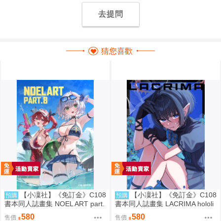
去提問
猜您喜歡
【小凜社】《免訂金》C108
【小凜社】《免訂金》C108
預購
預購
書本同人誌畫集 NOEL ART part.
書本同人誌畫集 LACRIMA hololi
8 hololive 白銀諾艾爾
ve 一伊那爾栖
580
580
售價
售價