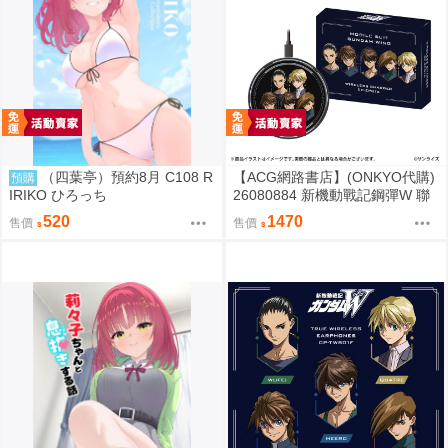
（四葉亭）預約8月 C108 R
【ACG網路書店】(ONKYO代購)
預購
IRIKO ひろっち
26080884 新機動戰記鋼彈W 聯
名耳機 專屬充電器
520
1470
售價
售價