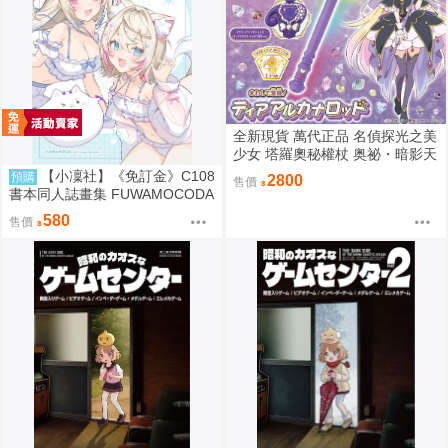
全新現貨 萬代正品 名偵探光之美
少女 塔羅奧秘權杖 奥祕・暗影天
使 權杖 法杖 魔法棒 變身器 森亞
【小凜社】《免訂金》C108
預購
2800
售價
露露卡
書本同人誌畫集 FUWAMOCODA
YS6 イコモチ hololive
580
售價