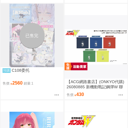
已售完
C108委托
預購
【ACG網路書店】(ONKYO代購)
2560
售價
銷量:1
26080885 新機動戰記鋼彈W 聯
名耳機 收納包
430
售價