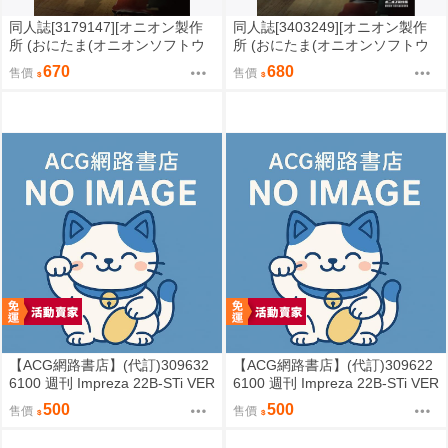
同人誌[3179147][オニオン製作
同人誌[3403249][オニオン製作
所 (おにたま(オニオンソフトウ
所 (おにたま(オニオンソフトウ
ェア))]昭和のカオスなゲームセ
ェア))]昭和のカオスなゲームセ
670
680
售價
售價
ンター (其他)
ンター PART 2 (其他)
【ACG網路書店】(代訂)309632
【ACG網路書店】(代訂)309622
6100 週刊 Impreza 22B-STi VER
6100 週刊 Impreza 22B-STi VER
SION をつくる (10)
SION をつくる (9)
500
500
售價
售價