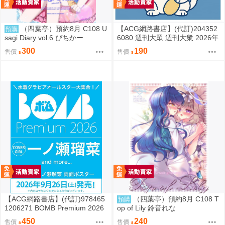
（四葉亭）預約8月 C108 U
【ACG網路書店】(代訂)204352
預購
sagi Diary vol.6 ぴちかー
6080 週刊大眾 週刊大衆 2026年
8月31日號 附:海報
300
190
售價
售價
【ACG網路書店】(代訂)978465
（四葉亭）預約8月 C108 T
預購
1206271 BOMB Premium 2026
op of Lily 鈴音れな
封面:一ノ瀬瑠菜 附:雙面海報
450
240
售價
售價