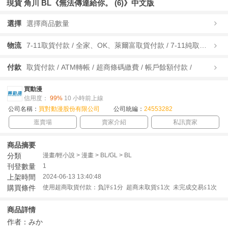
現貨 角川 BL《無法傳達給你。 (6)》中文版
選擇
選擇商品數量
物流
7-11取貨付款 / 全家、OK、萊爾富取貨付款 / 7-11純取貨 / 全家、OK、萊爾富純取貨 / 宅配/快遞 /
付款
取貨付款 / ATM轉帳 / 超商條碼繳費 / 帳戶餘額付款 /
買動漫
信用度：
99%
10 小時前上線
公司名稱：
買對動漫股份有限公司
公司統編：
24553282
逛賣場
賣家介紹
私訊賣家
商品摘要
分類
漫畫/輕小說 > 漫畫 > BL/GL > BL
刊登數量
1
上架時間
2024-06-13 13:40:48
購買條件
使用超商取貨付款：負評≦1分 超商未取貨≦1次 未完成交易≦1次
商品詳情
作者：みか