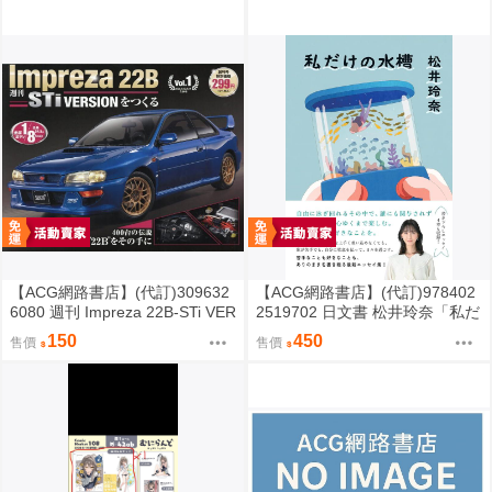
【ACG網路書店】(代訂)309632
【ACG網路書店】(代訂)978402
6080 週刊 Impreza 22B-STi VER
2519702 日文書 松井玲奈「私だ
SION をつくる (1) 創刊號
けの水槽」
150
450
售價
售價