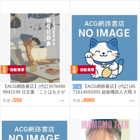
【ACG網路書店】(代訂)978490
【ACG網路書店】(代訂)45
訂金
9842138 日文書「ことばをさが
71614693200 超級機器人大戰 3
す絵日記辞典」YUEISHA DICTI
5週年紀念 JAM Project 主題歌完
550
8060
售價
售價
ONARY
整專輯 完全生產限定盤