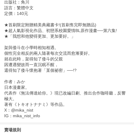
出版社：角川
語言：繁體中文
定價：140元
★首刷限定附贈精美典藏書卡!(首刷售完即無贈品)
★超人氣影視化作品、初戀系校園愛情BL原作漫畫──第六集!
★「我想和他變得更加、更加要好。」
架與倭斗在小學時相知相遇。
個性完全相反的兩人隨著每次交流而愈漸要好。
就在此時，架得知了倭斗的父親
因遭遇變故而一直沉眠不醒，
還得知了倭斗懷抱著「某個祕密」──!?
作者：みか
日本漫畫家。
代表作《無法傳達給你。》現已改編日劇、推出合作咖啡廳，反響
極大。
著有《トキオトナナミ》等作品。
X：@mika_nist
IG：mika_nist_info
賣場規則