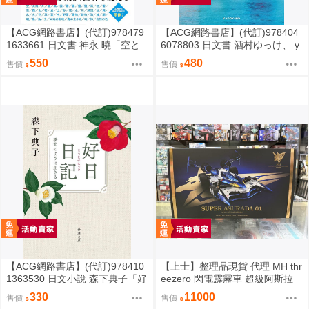
【ACG網路書店】(代訂)978479
【ACG網路書店】(代訂)978404
1633661 日文書 神永 曉「空と
6078803 日文書 酒村ゆっけ、 y
海と大地の言葉辞典」
ukke sakamura「明るい夜に、
550
480
售價
售價
星を探して」
【ACG網路書店】(代訂)978410
【上士】整理品現貨 代理 MH thr
1363530 日文小說 森下典子「好
eezero 閃電霹靂車 超級阿斯拉
日日記：季節のように生きる」
完全變形 無壓克力盒 請詳閱內文
330
11000
售價
售價