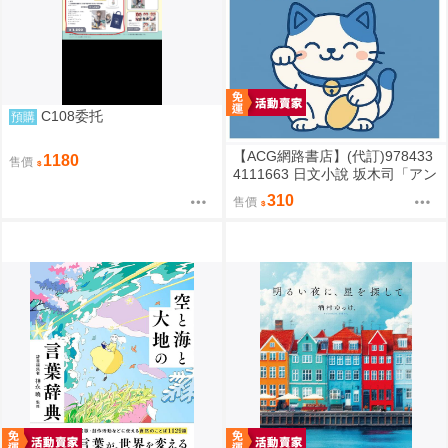
C108委托
預購
【ACG網路書店】(代訂)978433
1180
售價
4111663 日文小說 坂木司「アン
と幸福」
310
售價