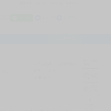
我的拍賣
訊息中心
最新公告
幫助中心
│
│
│
8 OFF
加入會員
會員登入
LINE登入
平台說明Q&A
結帳
未完成交易
0
次 (近半年)
商品
7170
件
有限公司
❔
訊息
中心
信用
99
%
常用
功能
TOP