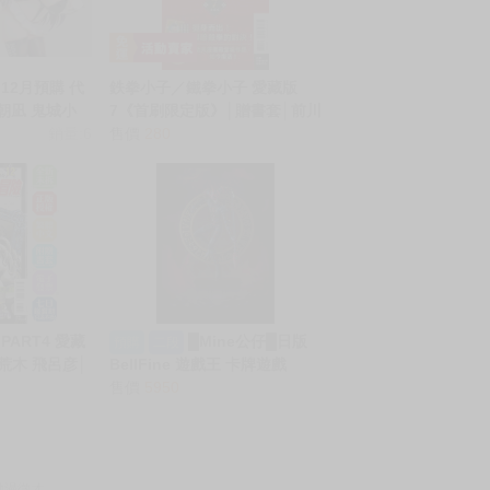
)12月預購 代
鉄拳小子／鐵拳小子 愛藏版
 朝凪 鬼城小
7《首刷限定版》│贈書套│前川
女郎Ver 1/4
銷量:6
剛│東立漫畫│BJ4動漫
售價
280
 0710
PART4 愛藏
█Mine公仔█日版
預購
二段
│荒木 飛呂彦│
BellFine 遊戲王 卡牌遊戲
漫
MFC 混沌的黑魔術師 1/7 PVC
售價
5950
混沌黑魔術師
動漫徵才