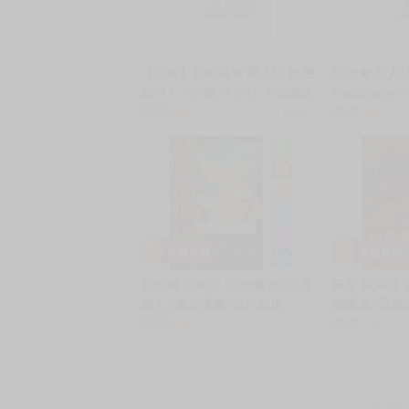
【現貨】買動漫★ 同人誌 社團
現貨★ 同人
23.4ド / 作者:イチリ《 強勢反
Fatalpuls
派的她與弱勢英雄的我/つよつ
售價
210
銷量:6
VictimGi
售價
250
よメスガキヴィランとよわよ
漫畫腦/Victi
わヒーローの俺》R18 中文 無
のエロマンガ脳
修正 同人誌 ★
修正 同人誌 
龍狼傳 愛藏版 7│贈書套│山原
銀牙 愛藏版
義人│東立漫畫│BJ4動漫
贈書套│高橋
售價
250
│BJ4動漫
售價
275
關於買