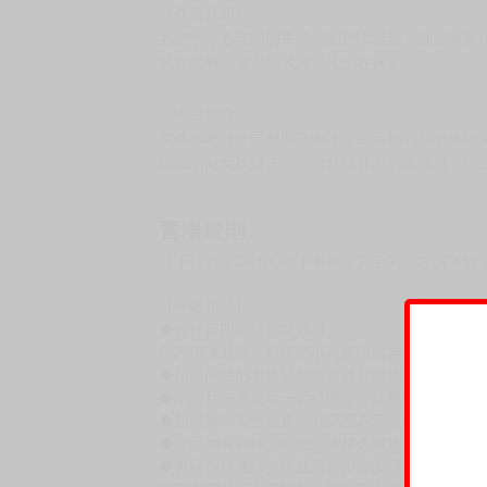
〈作者介紹〉
あびすぐる老師的畫風色彩對比濃烈，細節處展
的作品有《暴走的他將我推倒在床》。
〈內容簡介〉
女孩和老師一同整理著倉庫，正當他們慶幸終於
狂似的向女孩撲去。『雖然這並非有毒液體，但
賣場規則
【下標前，請詳閱以下事項，完全同意才請下標
［一般商品］
◆有任何問題請聯繫客服。
用評價溝通者，日後將不再提供購書服務，請另
◆預購商品的出貨時間依出版社供貨情形會有所
◆不同月份商品可一起結帳，等訂單內所有商品
◆預購商品皆無現貨，商品圖為示意圖，請以實
◆商品如有缺件、瑕疵，請務必取貨3日內留言
◆書籍拆封無法更換及退貨(內頁印刷瑕疵例外)