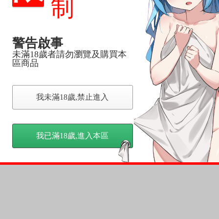
制
反應，將直接加入黑名單，還請下單後準時取貨。
意。
警告啟事
，以保障買賣家雙方權益。
未滿18歲者請勿瀏覽及購買本
區商品
訂金，訂金將以專屬訂金賣場方式收取，
認收貨後，訂金賣場將由大廚取消，
我未滿18歲,禁止進入
，請慎重下單。
商品為準，可能有色差。
台灣到貨時間，發售及到貨時間依廠商實際出貨為準，
我已滿18歲,進入本區
請諒解。