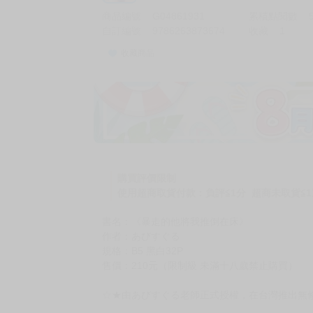
商品編號
G04861931
累積點閱數
自訂編號
9786263873674
收藏
1
收藏商品
購買評價限制
使用超商取貨付款：負評≦1分 超商未取貨≦1
書名：《暴走的他將我推倒在床》
作者：あびすぐる
規格：B5 黑白32P
售價：210元（限制級 未滿十八歲禁止購買）
☆★由あびすぐる老師正式授權，在台灣推出無