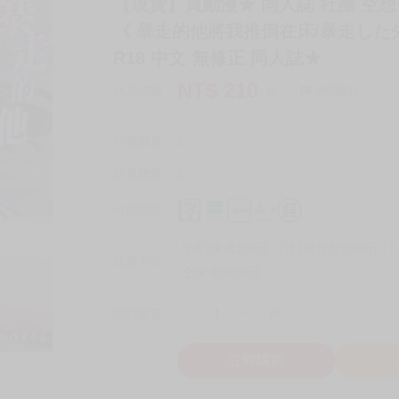
【現貨】買動漫★ 同人誌 社團 空想
《 暴走的他將我推倒在床/暴走した
R18 中文 無修正 同人誌★
NT$
210
商品價格
元
詢問商品
刊登數量
1
銷售總數
5
付款方式
宅配/快遞100元
7-11取貨付款60元
7
取貨方式
全家 取貨60元
-
+
購買數量
件
立即購買
加