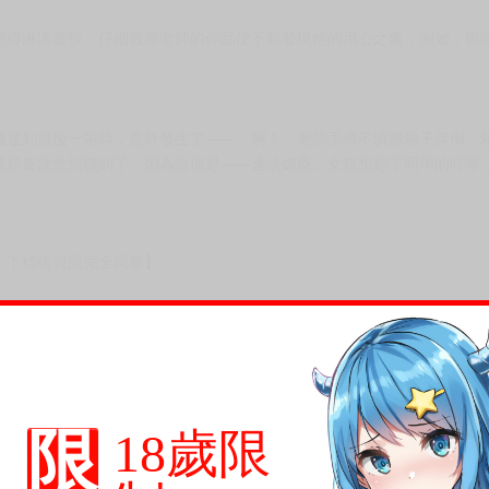
現得淋漓盡致，仔細觀察老師的作品便不難發現他的用心之處，例如：眼
搬運到最後一箱時，意外發生了——「啊！」老師手滑不慎將箱子弄倒，
還是要注意別碰到了，因為這個是——違法媚藥』女孩想起了同學的叮嚀
，下標後視同完全同意】
尋其他店家，謝謝。
變動，一旦收到就會盡快寄出。
到齊後一起發貨。
品為主。
限
18歲限
反應，逾期不受理。