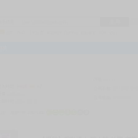
搜 尋
R1
商品標題
KSP
FF47
子午計畫
家庭教師
hololive
蔚藍檔案
鳴潮
Vspo
特集
評價
69313
登入時間
2026-08-07
公司名稱
買對動漫股份
帳號
bookstore
公司統編
24553282
註冊時間
2014-09-29
店鋪
服務時間: 10點-19點
一
二
三
四
五
六
日