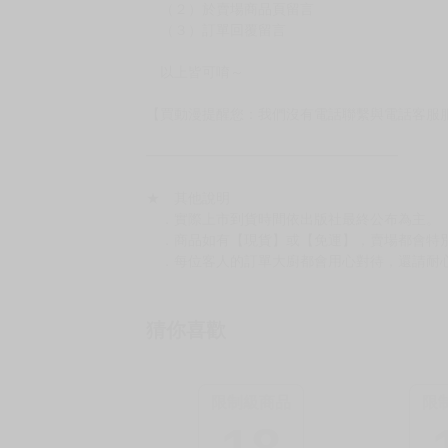
（２）於賣場商品頁留言
（３）訂單回覆留言
以上皆可唷～
【買動漫提醒您：我們沒有電話聯繫與電話客服
━━━━━━━━━━━━━━━━━━
★ 其他說明
．實際上市到貨時間依出版社最終公布為主。
．商品如有【現貨】或【免運】，賣場都會特
．每位客人的訂單大廚都會用心對待，還請耐
猜你喜歡
限制級商品
限
18