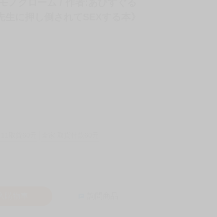
モノクローム / 作者:あびすぐる
先生に押し倒されてSEXする本》
-11取貨60元
全家 取貨付款60元
入購物車
詢問商品