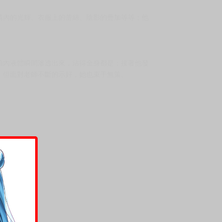
睛內的光輝、衣服上的蕾絲、陰影的疊加等等；他
箱內液體瞬間滲透出來，沾得全身都是；接著他發
，但面對老師不斷的示好，她也束手無策。