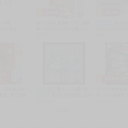
誌 社團
妙手小廚師 愛藏版 10完│贈書
(莫古里
一般預購
e / 作者:朝凪《
套│寺沢 大介│東立漫畫│BJ4
理版 Native限定
rls 騎乘院老師的色情
銷量:23
動漫
售價
260
吉 騎乗院オナ吉 兔
售價
99999
mGirls 騎乗院先生
PVC (已截止預購)
》R18 中文 無
★
 1《首刷限定版》│
█Mine公仔█日版
JOJO的奇妙冒險 
預購
二段
義廣 │東立漫畫
PROOF 為美好的世界獻上祝福
版 12完│贈書套
阿克婭 童話 1/7 PVC 愛麗絲夢
售價
5190
東立漫畫│BJ4動
售價
305
遊仙境 D3941
查看更多
動漫
常見問題
新手上路
會員約定書
聯絡客服
隱私權政策
買