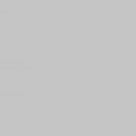
假日）
壞袋（快遞袋）
Ｅ破壞袋（快遞袋）
貨
）
?gid=3104440