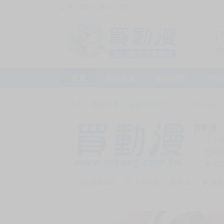
訪客，您好！
或
加入會員
首頁
動漫市集
新品預購
下殺
首頁
>
動漫市集
>
漫畫/輕小說
>
18+
>
同人誌
買動漫
上次
賣家
會員
賣家介紹
去逛店鋪
私訊
收藏