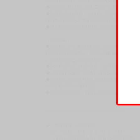
書籍有問題請不要拆封，請私訊大廚協助。
◆逾期未取且訂單取消後三個工作天內未有任何
◆書籍贈品&上市日、依出版社最終公布為主。
有時會上市前更改贈品內容或延後出版，還請注
◆網路購物取貨後開箱時建議全程錄影拍照存證
［日本精品］
◆日本精品單筆滿NT$4,000須先支付 10% 
待買家收到訂單商品，確認品項數量無誤，並確
訂金金額將退回至買動漫錢包。
◆日本精品為受注代購性質，結單後恕無法取消
◆日本精品圖像僅供參考，設計及式樣請以實際
◆日本精品的標題月份是日本上市時間，不等於
約發售後1個月-2個月抵台。
◆如遇缺貨或砍單，將另行通知並取消訂單，敬
━━━━━━━━━━━━━━━━━━
★ 賣場營運、出貨時間
週一～週五 １０：００～１９：００
（假日＆國定假日休息，客服會不定時回覆）