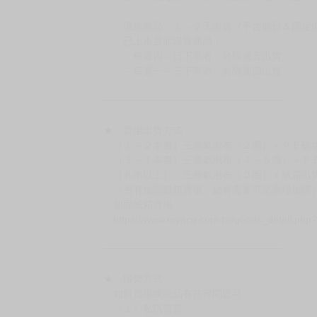
．現貨商品：１～２天出貨（不含假日＆國定
．已上市且非現貨商品：
－每週四～日下單者，於隔週五出貨
－每週一～三下單者，於隔週四出貨
━━━━━━━━━━━━━━━━━━
★ 賣場出貨方式
［１～２本書］三層氣泡布（２圈）＋ＰＥ破
［３～７本書］三層氣泡布（４～５圈）＋Ｐ
［８本以上］ 三層氣泡布（２圈）＋紙箱出
（另有加固紙箱賣場，如有需要可至賣場加購
加固紙箱賣場：
https://www.myacg.com.tw/goods_detail.php
━━━━━━━━━━━━━━━━━━
★ 聯繫方式
如對賣場或商品有任何問題可：
（１）私訊留言