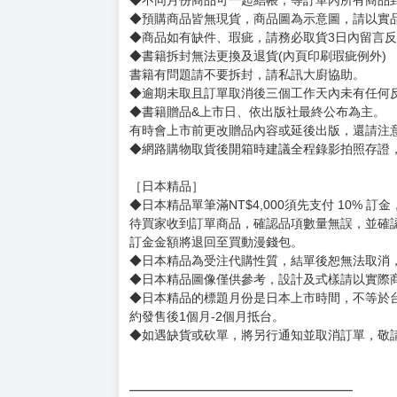
賣場規則
【下標前，請詳閱以下事項，完全同意才請下標
［一般商品］
◆有任何問題請聯繫客服。
用評價溝通者，日後將不再提供購書服務，請另
◆預購商品的出貨時間依出版社供貨情形會有所
◆不同月份商品可一起結帳，等訂單內所有商品
◆預購商品皆無現貨，商品圖為示意圖，請以實
◆商品如有缺件、瑕疵，請務必取貨3日內留言
◆書籍拆封無法更換及退貨(內頁印刷瑕疵例外)
書籍有問題請不要拆封，請私訊大廚協助。
◆逾期未取且訂單取消後三個工作天內未有任何
◆書籍贈品&上市日、依出版社最終公布為主。
有時會上市前更改贈品內容或延後出版，還請注
◆網路購物取貨後開箱時建議全程錄影拍照存證
［日本精品］
◆日本精品單筆滿NT$4,000須先支付 10% 