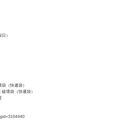
認收貨後，訂金賣場將由大廚取消，
，請慎重下單。
商品為準，可能有色差。
台灣到貨時間，發售及到貨時間依廠商實際出貨為準，
請諒解。
假日）