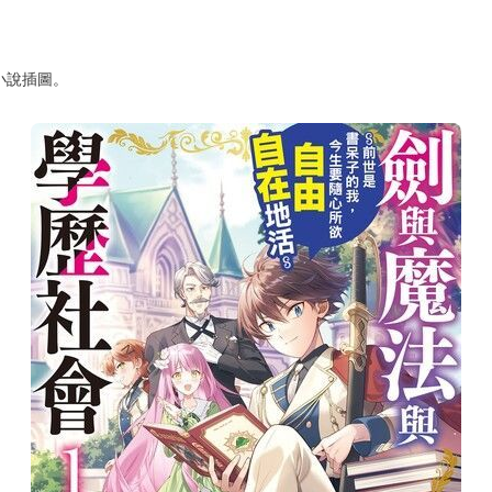
鬧一場？
輕小說，頓時沉迷其中。涉獵許多名作心滿意足後，某一天覺得自己也可
書呆子的我，今生要隨心所欲自由自在地活～》。
小說插圖。