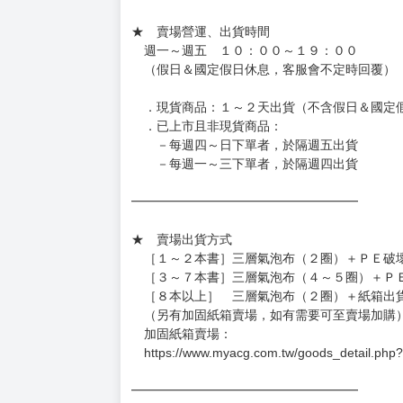
待買家收到訂單商品，確認品項數量無誤，並確
訂金金額將退回至買動漫錢包。
◆日本精品為受注代購性質，結單後恕無法取消
◆日本精品圖像僅供參考，設計及式樣請以實際
◆日本精品的標題月份是日本上市時間，不等於
約發售後1個月-2個月抵台。
◆如遇缺貨或砍單，將另行通知並取消訂單，敬
━━━━━━━━━━━━━━━━━━
★ 賣場營運、出貨時間
週一～週五 １０：００～１９：００
（假日＆國定假日休息，客服會不定時回覆）
．現貨商品：１～２天出貨（不含假日＆國定
．已上市且非現貨商品：
－每週四～日下單者，於隔週五出貨
－每週一～三下單者，於隔週四出貨
━━━━━━━━━━━━━━━━━━