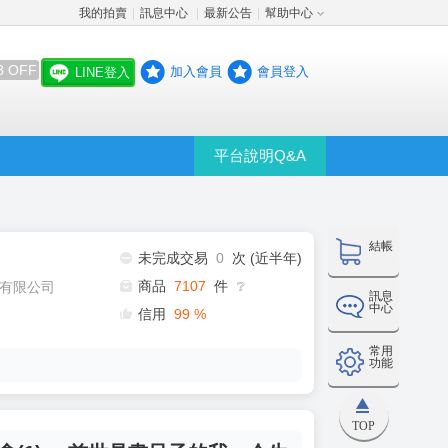
我的拍賣
訊息中心
最新公告
幫助中心
│
│
│
8 OFF
加入會員
會員登入
LINE登入
平台說明Q&A
結帳
未完成交易
0
次 (近半年)
商品
7107
件
有限公司
❔
訊息
中心
信用
99
%
常用
功能
TOP