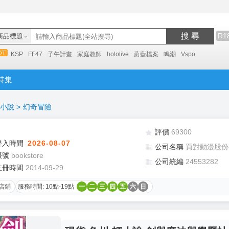
搜 尋
R1
商品標題
KSP
FF47
子午計畫
家庭教師
hololive
蔚藍檔案
鳴潮
Vspo
特集
小說
>
幻奇冒險
評價
69300
登入時間
2026-08-07
公司名稱
買對動漫股份
帳號
bookstore
公司統編
24553282
註冊時間
2014-09-29
店鋪
服務時間: 10點-19點
一
二
三
四
五
六
日