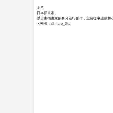
甚至遭人懷疑是否作弊！
面試探險家時想起求職的往事，
面對臭臉考官則想起討厭的上司──還在學園內大
西浦真魚
日本輕小說作家。
從小就喜歡小說與漫畫。有一次見到融合兩者的
喜歡外太空。
代表作品有：《劍與魔法與學歷社會 ～前世是
まろ
日本插畫家。
以自由插畫家的身分進行創作，主要從事遊戲和
Ｘ帳號：@maro_3ku