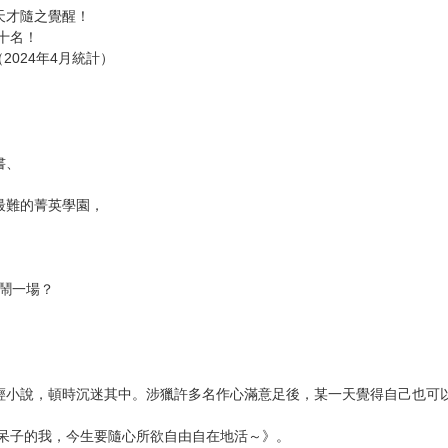
次 未完成交易≦1次 （近半年）
天才隨之覺醒！
十名！
2024年4月統計）
，
書、
最難的菁英學園，
，