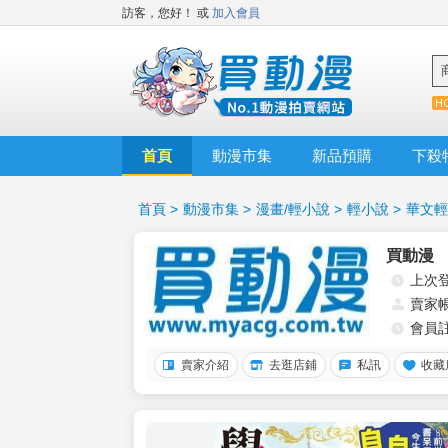
訪客，您好！
或
加入會員
首頁
動漫市集
新品預購
下殺
首頁
>
動漫市集
>
漫畫/輕小說
>
輕小說
>
華文輕
買動漫
上次
賣家
會員
賣家介紹
去逛店鋪
私訊
收藏