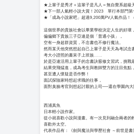
購買評價限制
使用超商取貨付款：負評≦1分 超商未取貨≦1
作者群：作者：西浦真魚 插畫：まろ
譯者：霖之助
出版社：角川
出版日期：2024 年 07 月 17 日
語言：繁體中文
定價：260元
★上輩子是秀才＋這輩子是凡人＝無自覺系超級
★下一部人氣輕小說大賞！2023 單行本部門第
★「成為小說家吧」超過9,200萬PV人氣作品！（
這個世界的貴族社會以畢業學校決定人生的好壞
偏偏鄉下貴族三子亞連是個「普通小孩」，
空有一身超群資質，不念書也不修行魔法。
然而某天他突然想起自己上輩子是天天為考試念
考大小證照的書呆子上班族……
於是亞連活用上輩子的念書訣竅修文習武，挑戰
結果突飛猛進，成為考生與教師雙方的注目焦點