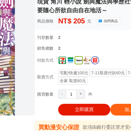
現貨 角川 輕小說 劍與魔法與學歷社
要隨心所欲自由自在地活～
NT$
205
商品價格
元
詢問商品
刊登數量
2
銷售總數
2
付款方式
宅配/快遞100元
7-11取貨付款60元
7
取貨方式
全家 取貨60元
-
+
購買數量
件
立即購買
加
買動漫安心保證
款項由銀行委託管才安心 