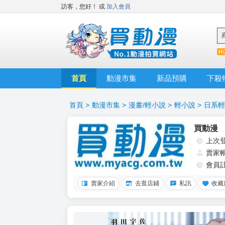
訪客，您好！
或
加入會員
首頁
動漫市集
新品預購
下殺
首頁
>
動漫市集
>
漫畫/輕小說
>
輕小說
>
日系輕
買動漫
上次
賣家
會員
賣家介紹
去逛店鋪
私訊
收藏