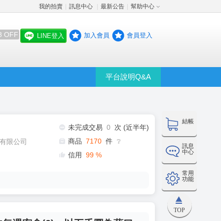
我的拍賣
訊息中心
最新公告
幫助中心
│
│
│
8 OFF
加入會員
會員登入
LINE登入
平台說明Q&A
結帳
未完成交易
0
次 (近半年)
商品
7170
件
有限公司
❔
訊息
中心
信用
99
%
常用
功能
TOP