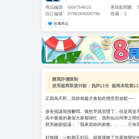
商品編號
G04754610
累積點閱數
自訂編號
9786264000796
收藏
1
收藏商品
加價購
( 共
1
件商品 )
(加購品) 買動漫★《$15元-
-
+