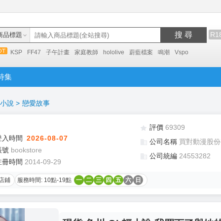
搜 尋
R1
商品標題
KSP
FF47
子午計畫
家庭教師
hololive
蔚藍檔案
鳴潮
Vspo
特集
小說
>
戀愛故事
評價
69309
登入時間
2026-08-07
公司名稱
買對動漫股份
帳號
bookstore
公司統編
24553282
註冊時間
2014-09-29
店鋪
服務時間: 10點-19點
一
二
三
四
五
六
日