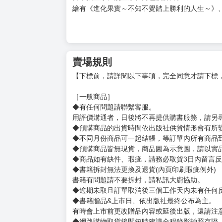
作者：羽田宇佐
日本輕小說家。
作品《我買下了與她的每週密會》
獲得第7屆カクヨム網路小說大賽戀愛喜劇部門
以及「這本輕小說真厲害！2024」文庫部門第9
是撰寫百合的生物。
插畫：U35
日本插畫家、漫畫家、角色設計師。
繪有《進化果實～不知不覺踏上勝利的人生～》
賣場規則
【下標前，請詳閱以下事項，完全同意才請下標
［一般商品］
◆有任何問題請聯繫客服。
用評價溝通者，日後將不再提供購書服務，請另