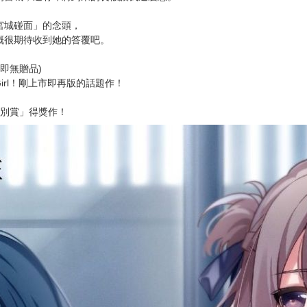
次 未完成交易≦1次 （近半年）
不喜歡獨處。
也有只會在「放學後」見面的規矩在。
我很在意我們接吻了的事嗎？
的宮城，還有即將到來的長假讓我這麼想。
宮城碰面」的念頭，
概很期待收到她的答覆吧。
即無贈品)
 Girl！剛上市即再版的話題作！
特別賞」得獎作！