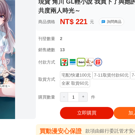
現貨 角川 GL輕小說 我買下了與她
共度兩人時光～
NT$
221
商品價格
元
詢問商品
刊登數量
2
銷售總數
13
付款方式
宅配/快遞100元
7-11取貨付款60元
7
取貨方式
全家 取貨60元
-
+
購買數量
件
立即購買
加
買動漫安心保證
款項由銀行委託管才安心 