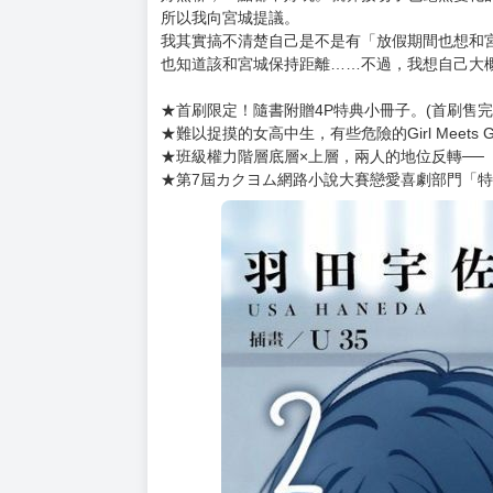
購買評價限制
使用超商取貨付款：負評≦1分 超商未取貨≦1
正因為不對，與妳相處才會如此愜意而放鬆──
放長假讓我很鬱悶。雖然早就習慣了，但是我並
高中最後的暑假大家都很忙，我和仙台同學之間
然而她卻提議：「我來當妳的家教。」……只有
好無聊，一點都不好玩。就算接吻了也毫無變化
所以我向宮城提議。
我其實搞不清楚自己是不是有「放假期間也想和
也知道該和宮城保持距離……不過，我想自己大
★首刷限定！隨書附贈4P特典小冊子。(首刷售完
★難以捉摸的女高中生，有些危險的Girl Meets
★班級權力階層底層×上層，兩人的地位反轉──
★第7屆カクヨム網路小說大賽戀愛喜劇部門「