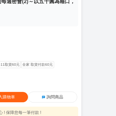
的每週密會(2)～以五千圓為藉口，
-11取貨60元
全家 取貨付款60元
入購物車
詢問商品
! 保障您每一筆付款 !