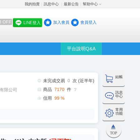
我的拍賣
訊息中心
最新公告
幫助中心
│
│
│
8 OFF
加入會員
會員登入
LINE登入
平台說明Q&A
結帳
未完成交易
0
次 (近半年)
商品
7170
件
有限公司
❔
訊息
中心
信用
99
%
常用
功能
TOP