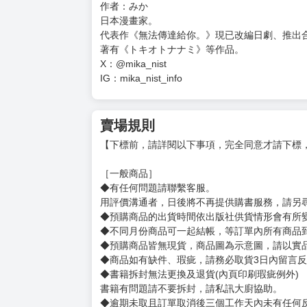
★超人氣影視化作品、初戀系校園愛情BL原作漫畫
★「無論共度多少時光，也不代表會成為特別的
作者：みか
日本漫畫家。
代表作《無法傳達給你。》現已改編日劇、推出
著有《トキオトナナミ》等作品。
X：@mika_nist
IG：mika_nist_info
賣場規則
【下標前，請詳閱以下事項，完全同意才請下標