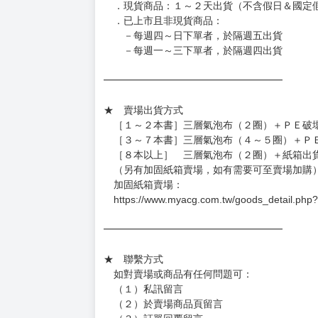
約發售後1個月-2個月抵台。
◆如遇缺貨或砍單，將另行通知並取消訂單，敬
━━━━━━━━━━━━━━━━━━
★ 賣場營運、出貨時間
週一～週五 １０：００～１９：００
（假日＆國定假日休息，客服會不定時回覆）
．現貨商品：１～２天出貨（不含假日＆國定
．已上市且非現貨商品：
－每週四～日下單者，於隔週五出貨
－每週一～三下單者，於隔週四出貨
━━━━━━━━━━━━━━━━━━
★ 賣場出貨方式
［１～２本書］三層氣泡布（２圈）＋ＰＥ破
［３～７本書］三層氣泡布（４～５圈）＋Ｐ
［８本以上］ 三層氣泡布（２圈）＋紙箱出
（另有加固紙箱賣場，如有需要可至賣場加購