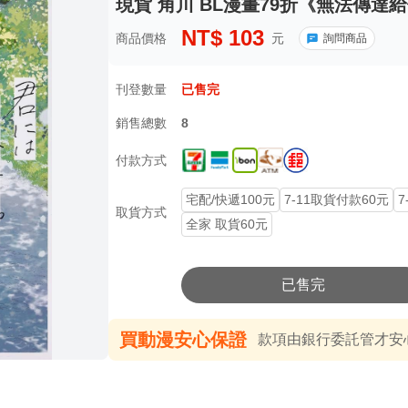
現貨 角川 BL漫畫79折《無法傳達給
NT$
103
商品價格
元
詢問商品
刊登數量
已售完
銷售總數
8
付款方式
宅配/快遞100元
7-11取貨付款60元
7
取貨方式
全家 取貨60元
已售完
買動漫安心保證
款項由銀行委託管才安心 