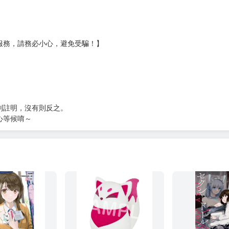
?gid=3104440
服務，請務必小心，避免受騙！】
別註明，沒有則反之。
心等候唷～