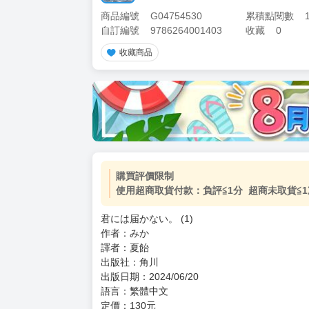
商品編號
G04754530
累積點閱數
自訂編號
9786264001403
收藏
0
收藏商品
加價購
( 共
1
件商品 )
(加購品) 買動漫★《$15元-
-
+