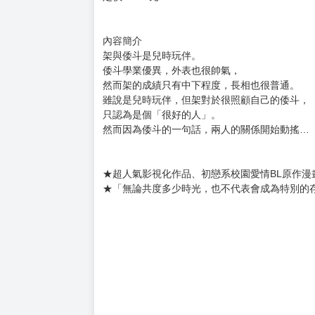
購買評價限制
使用超商取貨付款：負評≦1分 超商未取貨≦1
君には届かない。 (1)
作者：みか
譯者：夏飴
出版社：角川
出版日期：2024/06/20
語言：繁體中文
定價：130元
內容簡介
架與倭斗是兒時玩伴。
倭斗學業優異，外表也很帥氣，
然而架的成績只有中下程度，長相也很普通。
雖說是兒時玩伴，但架對於很照顧自己的倭斗，
只認為是個「很好的人」。
然而因為倭斗的一句話，兩人的關係開始動搖…