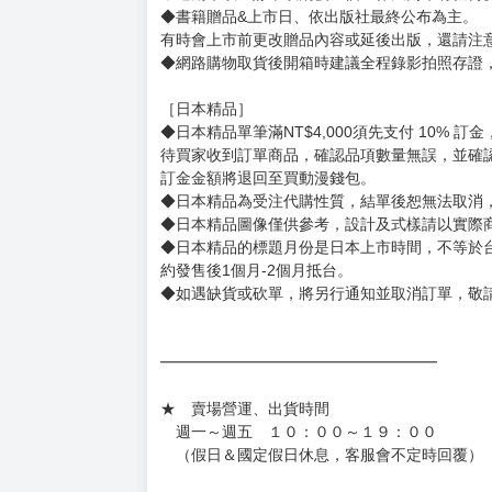
［一般商品］
◆有任何問題請聯繫客服。
用評價溝通者，日後將不再提供購書服務，請另
◆預購商品的出貨時間依出版社供貨情形會有所
◆不同月份商品可一起結帳，等訂單內所有商品
◆預購商品皆無現貨，商品圖為示意圖，請以實
◆商品如有缺件、瑕疵，請務必取貨3日內留言
◆書籍拆封無法更換及退貨(內頁印刷瑕疵例外)
書籍有問題請不要拆封，請私訊大廚協助。
◆逾期未取且訂單取消後三個工作天內未有任何
◆書籍贈品&上市日、依出版社最終公布為主。
有時會上市前更改贈品內容或延後出版，還請注
◆網路購物取貨後開箱時建議全程錄影拍照存證
［日本精品］
◆日本精品單筆滿NT$4,000須先支付 10% 
待買家收到訂單商品，確認品項數量無誤，並確
訂金金額將退回至買動漫錢包。
◆日本精品為受注代購性質，結單後恕無法取消
◆日本精品圖像僅供參考，設計及式樣請以實際
◆日本精品的標題月份是日本上市時間，不等於