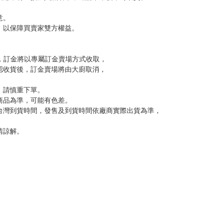
尋其他店家，謝謝。
變動，一旦收到就會盡快寄出。
到齊後一起發貨。
品為主。
反應，逾期不受理。
反應，將直接加入黑名單，還請下單後準時取貨。
意。
，以保障買賣家雙方權益。
訂金，訂金將以專屬訂金賣場方式收取，
認收貨後，訂金賣場將由大廚取消，
，請慎重下單。
商品為準，可能有色差。
台灣到貨時間，發售及到貨時間依廠商實際出貨為準，