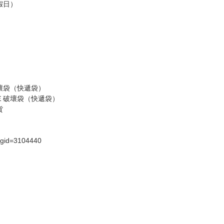
請諒解。
假日）
壞袋（快遞袋）
Ｅ破壞袋（快遞袋）
貨
）