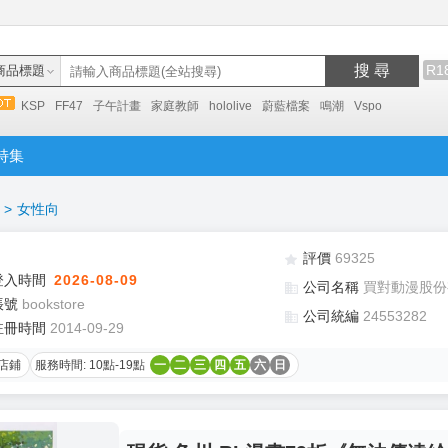
搜 尋
R1
商品標題
KSP
FF47
子午計畫
家庭教師
hololive
蔚藍檔案
鳴潮
Vspo
特集
>
女性向
評價
69325
登入時間
2026-08-09
公司名稱
買對動漫股份
帳號
bookstore
公司統編
24553282
註冊時間
2014-09-29
店鋪
服務時間: 10點-19點
一
二
三
四
五
六
日