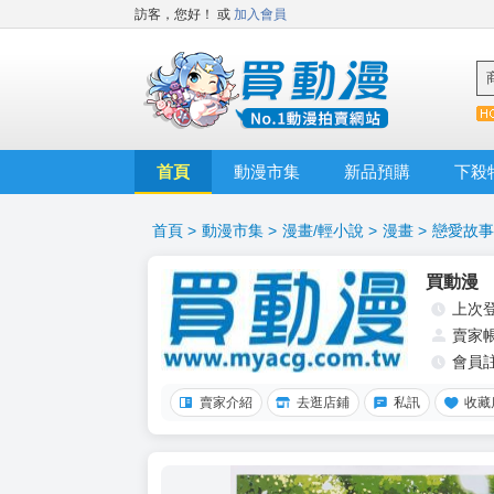
訪客，您好！
或
加入會員
首頁
動漫市集
新品預購
下殺
首頁
>
動漫市集
>
漫畫/輕小說
>
漫畫
>
戀愛故事
買動漫
上次
賣家
會員
賣家介紹
去逛店鋪
私訊
收藏