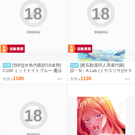
18
18
限制級商品
限制級商品
[預約][水色代購][R18桌墊]
[蜜瓜動漫同人周邊代購]
預購
預購
C108 ミッドナイトブルー 魔法
[D・N・A.Lab.(ミヤスリサ)]サマ
少女 伊莉雅&克洛伊 M字腿
ーエスケープ【A5アクリルフィ
1100
1130
售價
售價
ギュア】(A5壓克力立牌特典版)
(同人誌)
18
限制級商品