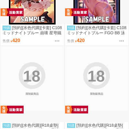
[預約][水色代購][卡套] C108
[預約][水色代購][卡套] C108
預購
預購
ミッドナイトブルー 崩壞 星穹鐵
ミッドナイトブルー FGO BB 泳
道 火花
裝ver
420
420
售價
售價
18
18
限制級商品
限制級商品
[預約][水色代購][R18桌墊]
[預約][水色代購][R18桌墊]
預購
預購