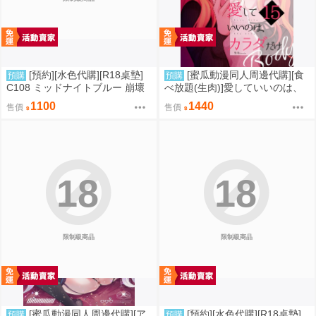
[預約][水色代購][R18桌墊]
[蜜瓜動漫同人周邊代購][食
預購
預購
C108 ミッドナイトブルー 崩壞
べ放題(生肉)]愛していいのは、
星穹鐵道 火花 誘惑
カラダだけ15【A5アクリルスタ
1100
1440
售價
售價
ンド】(A5壓克力立牌特典版)(同
人誌)
18
18
限制級商品
限制級商品
[蜜瓜動漫同人周邊代購][ア
[預約][水色代購][R18桌墊]
預購
預購