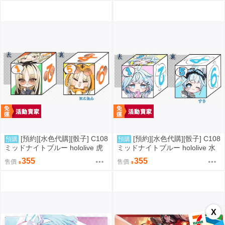
[預約][水色代購][骰子] C108
[預約][水色代購][骰子] C108
預購
預購
ミッドナイトブルー hololive 虎
ミッドナイトブルー hololive 水
金妃笑虎
宮枢
355
355
售價
售價
X