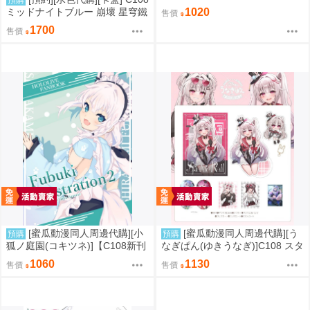
ト】NEW ERIDUSCAPEセット
ミッドナイトブルー 崩壞 星穹鐵
1020
售價
(絕區零)(同人誌)
道 流螢
1700
售價
[蜜瓜動漫同人周邊代購][小
[蜜瓜動漫同人周邊代購][う
預購
預購
狐ノ庭園(コキツネ)]【C108新刊
なぎぱん(ゆきうなぎ)]C108 スタ
セット】Fubuki Illustration 2
レ新刊セット うなぎぱん(崩壞：
1060
1130
售價
售價
【特典付】(Hololive)(同人誌)
星穹鐵道)(同人誌)