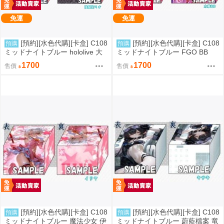
免運
免運
[預約][水色代購][卡盒] C108
[預約][水色代購][卡盒] C108
預購
預購
ミッドナイトブルー hololive 大
ミッドナイトブルー FGO BB
神ミオ
1700
1700
售價
售價
[預約][水色代購][卡盒] C108
[預約][水色代購][卡盒] C108
預購
預購
ミッドナイトブルー 魔法少女 伊
ミッドナイトブルー 蔚藍檔案 竜