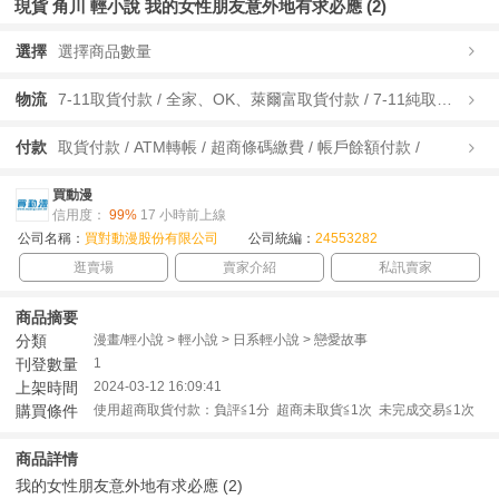
現貨 角川 輕小說 我的女性朋友意外地有求必應 (2)
選擇
選擇商品數量
物流
7-11取貨付款 / 全家、OK、萊爾富取貨付款 / 7-11純取貨 / 全家、OK、萊爾富純取貨 / 宅配/快遞 /
付款
取貨付款 / ATM轉帳 / 超商條碼繳費 / 帳戶餘額付款 /
買動漫
信用度：
99%
17 小時前上線
公司名稱：
買對動漫股份有限公司
公司統編：
24553282
逛賣場
賣家介紹
私訊賣家
商品摘要
分類
漫畫/輕小說 > 輕小說 > 日系輕小說 > 戀愛故事
刊登數量
1
上架時間
2024-03-12 16:09:41
購買條件
使用超商取貨付款：負評≦1分 超商未取貨≦1次 未完成交易≦1次
商品詳情
我的女性朋友意外地有求必應 (2)