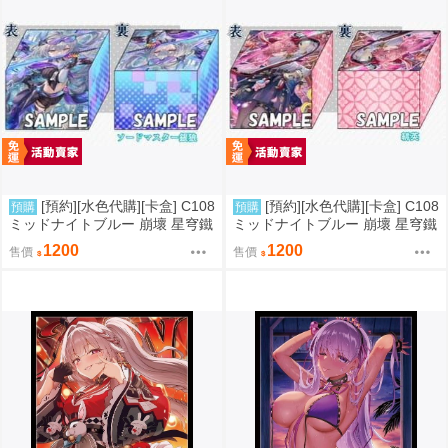
[預約][水色代購][卡盒] C108
[預約][水色代購][卡盒] C108
預購
預購
ミッドナイトブルー 崩壞 星穹鐵
ミッドナイトブルー 崩壞 星穹鐵
道 銀狼
道 緋英
1200
1200
售價
售價