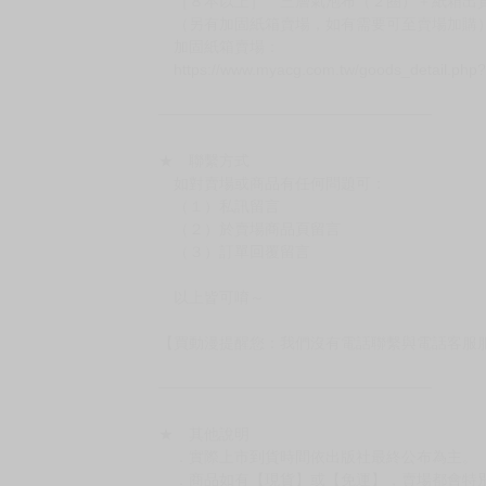
［８本以上］ 三層氣泡布（２圈）＋紙箱出
（另有加固紙箱賣場，如有需要可至賣場加購
加固紙箱賣場：
https://www.myacg.com.tw/goods_detail.php
━━━━━━━━━━━━━━━━━━
★ 聯繫方式
如對賣場或商品有任何問題可：
（１）私訊留言
（２）於賣場商品頁留言
（３）訂單回覆留言
以上皆可唷～
【買動漫提醒您：我們沒有電話聯繫與電話客服
━━━━━━━━━━━━━━━━━━
★ 其他說明
．實際上市到貨時間依出版社最終公布為主。
．商品如有【現貨】或【免運】，賣場都會特