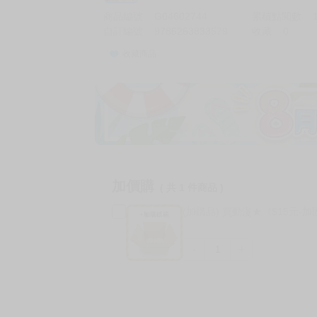
商品編號
G04602744
累積點閱數
自訂編號
9786263833579
收藏
0
收藏商品
加價購
( 共
1
件商品 )
(加購品) 買動漫★《$15元-
-
+