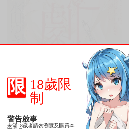
限
18歲限
制
警告啟事
未滿18歲者請勿瀏覽及購買本
，下標後視同完全同意】