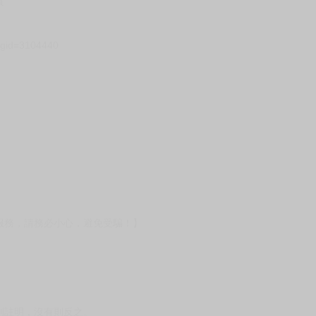
貨
）
?gid=3104440
服務，請務必小心，避免受騙！】
別註明，沒有則反之。