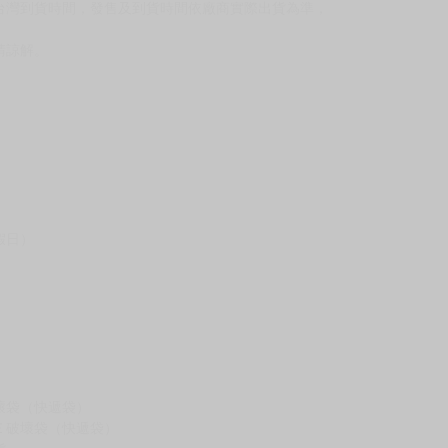
台灣到貨時間，發售及到貨時間依廠商實際出貨為準，
請諒解。
假日）
壞袋（快遞袋）
Ｅ破壞袋（快遞袋）