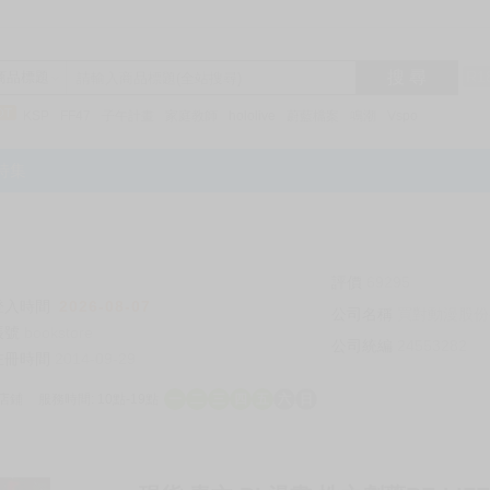
搜 尋
R1
商品標題
KSP
FF47
子午計畫
家庭教師
hololive
蔚藍檔案
鳴潮
Vspo
特集
評價
69295
登入時間
2026-08-07
公司名稱
買對動漫股份
帳號
bookstore
公司統編
24553282
註冊時間
2014-09-29
店鋪
服務時間: 10點-19點
一
二
三
四
五
六
日