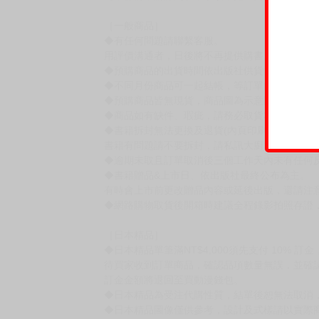
［一般商品］
◆有任何問題請聯繫客服。
用評價溝通者，日後將不再提供購書服務，請另
◆預購商品的出貨時間依出版社供貨情形會有所
◆不同月份商品可一起結帳，等訂單內所有商品
◆預購商品皆無現貨，商品圖為示意圖，請以實
◆商品如有缺件、瑕疵，請務必取貨3日內留言
◆書籍拆封無法更換及退貨(內頁印刷瑕疵例外)
書籍有問題請不要拆封，請私訊大廚協助。
◆逾期未取且訂單取消後三個工作天內未有任何
◆書籍贈品&上市日、依出版社最終公布為主。
有時會上市前更改贈品內容或延後出版，還請注
◆網路購物取貨後開箱時建議全程錄影拍照存證
［日本精品］
◆日本精品單筆滿NT$4,000須先支付 10% 
待買家收到訂單商品，確認品項數量無誤，並確
訂金金額將退回至買動漫錢包。
◆日本精品為受注代購性質，結單後恕無法取消
◆日本精品圖像僅供參考，設計及式樣請以實際