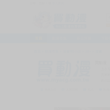
訪客，您好！
或
加入會員
首頁
動漫市集
新品預購
下殺
首頁
>
動漫市集
>
漫畫/輕小說
>
18+
>
漫畫
買動漫
上次
賣家
會員
賣家介紹
去逛店鋪
私訊
收藏