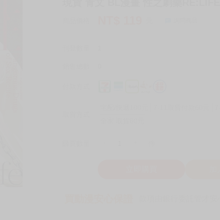
現貨 青文 BL漫畫 性之劇藥RE:LIFE
NT$
119
商品價格
元
詢問商品
刊登數量
1
銷售總數
0
付款方式
宅配/快遞100元
7-11取貨付款60元
7
取貨方式
全家 取貨60元
-
+
購買數量
件
立即購買
加
買動漫安心保證
款項由銀行委託管才安心 