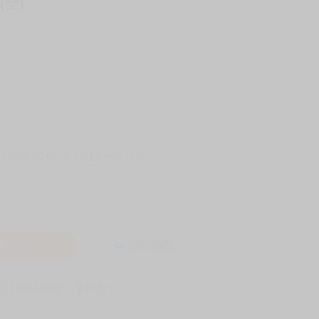
(全)
-11取貨60元
全家 取貨付款60元
入購物車
詢問商品
! 保障您每一筆付款 !