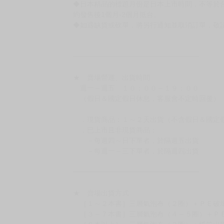
◆日本精品的標題月份是日本上市時間，不等於
約發售後1個月-2個月抵台。
◆如遇缺貨或砍單，將另行通知並取消訂單，敬
━━━━━━━━━━━━━━━━━━
★ 賣場營運、出貨時間
週一～週五 １０：００～１９：００
（假日＆國定假日休息，客服會不定時回覆）
．現貨商品：１～２天出貨（不含假日＆國定
．已上市且非現貨商品：
－每週四～日下單者，於隔週五出貨
－每週一～三下單者，於隔週四出貨
━━━━━━━━━━━━━━━━━━
★ 賣場出貨方式
［１～２本書］三層氣泡布（２圈）＋ＰＥ破
［３～７本書］三層氣泡布（４～５圈）＋Ｐ