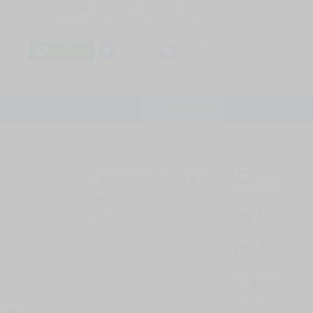
我的拍賣
訊息中心
最新公告
幫助中心
│
│
│
8 OFF
加入會員
會員登入
LINE登入
平台說明Q&A
結帳
未完成交易
0
次 (近半年)
商品
7107
件
有限公司
❔
訊息
中心
信用
99
%
常用
功能
TOP