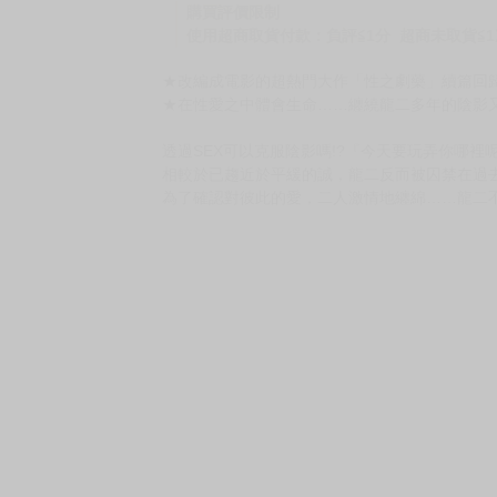
購買評價限制
使用超商取貨付款：負評≦1分 超商未取貨≦1
★改編成電影的超熱門大作「性之劇藥」續篇回歸
★在性愛之中體會生命……纏繞龍二多年的陰影
透過SEX可以克服陰影嗎!?『今天要玩弄你哪
相較於已趨近於平緩的誠，龍二反而被囚禁在過
為了確認對彼此的愛，二人激情地纏綿……龍二