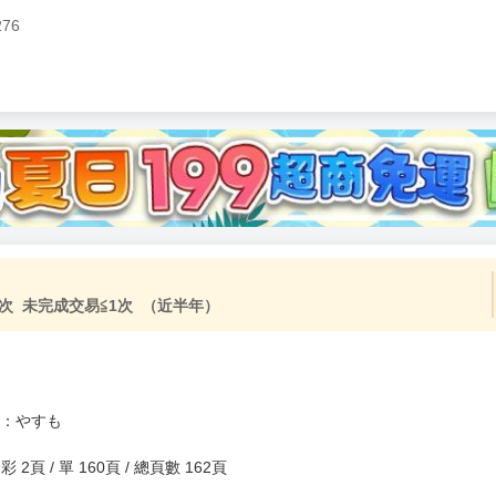
276
次 未完成交易≦1次 （近半年）
案：やすも
) / 彩 2頁 / 單 160頁 / 總頁數 162頁