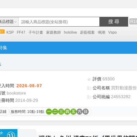
搜 尋
R1
商品標題
KSP
FF47
子午計畫
家庭教師
hololive
蔚藍檔案
鳴潮
Vspo
特集
法
評價
69300
登入時間
2026-08-07
公司名稱
買對動漫股份
帳號
bookstore
公司統編
24553282
註冊時間
2014-09-29
店鋪
服務時間: 10點-19點
一
二
三
四
五
六
日