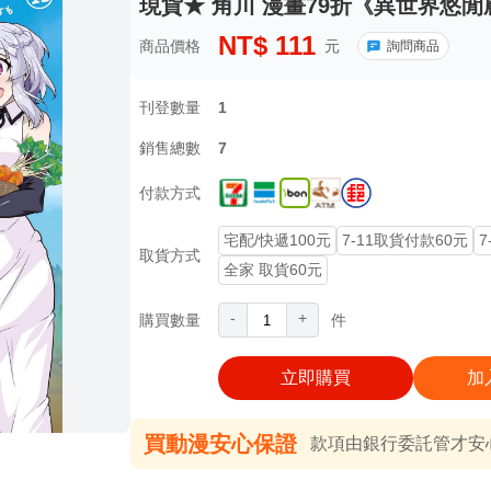
現貨★ 角川 漫畫79折《異世界悠閒農
NT$
111
商品價格
元
詢問商品
刊登數量
1
銷售總數
7
付款方式
宅配/快遞100元
7-11取貨付款60元
7
取貨方式
全家 取貨60元
-
+
購買數量
件
立即購買
加
買動漫安心保證
款項由銀行委託管才安心 