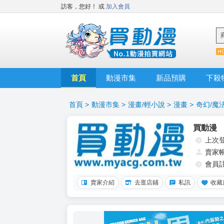
訪客，您好！
或
加入會員
首頁
動漫市集
新品預購
下殺
首頁
>
動漫市集
>
漫畫/輕小說
>
漫畫
>
奇幻/魔
買動漫
上次
賣家
會員
賣家介紹
去逛店鋪
私訊
收藏