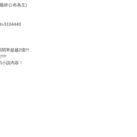
社最終公布為主)
id=3104440
閱率超越2億!!!
!!
的小說內容！