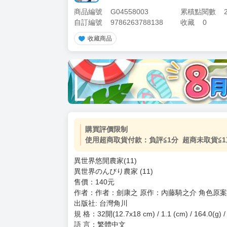
商品編號
G04558003
累積點閱數
自訂編號
9786263788138
收藏
0
收藏商品
購買評價限制
使用超商取貨付款：負評≦1分 超商未取貨≦1
異世界悠閒農家(11)
異世界のんびり農家 (11)
售價：140元
作者：作者：劍康之 原作：內藤騎之介 角色原
出版社: 台灣角川
規 格：32開(12.7x18 cm) / 1.1 (cm) / 164.0(g
語 言：繁體中文