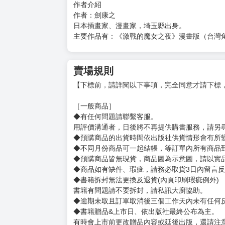
作者介紹
作者：劍康之
日本插畫家、漫畫家，埼玉縣出身。
主要作品有：《激戰的魔女之夜》漫畫版（台灣
賣場規則
【下標前，請詳閱以下事項，完全同意才請下標
［一般商品］
◆有任何問題請聯繫客服。
用評價溝通者，日後將不再提供購書服務，請另
◆預購商品的出貨時間依出版社供貨情形會有所
◆不同月份商品可一起結帳，等訂單內所有商品
◆預購商品皆無現貨，商品圖為示意圖，請以實
◆商品如有缺件、瑕疵，請務必取貨3日內留言
◆書籍拆封無法更換及退貨(內頁印刷瑕疵例外)
書籍有問題請不要拆封，請私訊大廚協助。
◆逾期未取且訂單取消後三個工作天內未有任何
◆書籍贈品&上市日、依出版社最終公布為主。
有時會上市前更改贈品內容或延後出版，還請注