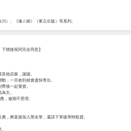
角川）、《魂☆姬》（東立出版）等系列。
，下標後視同完全同意】
尋其他店家，謝謝。
變動，一旦收到就會盡快寄出。
到齊後一起發貨。
品為主。
反應，逾期不受理。
反應，將直接加入黑名單，還請下單後準時取貨。
意。