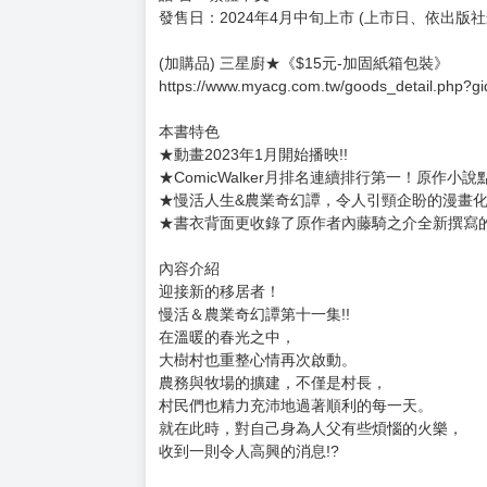
發售日：2024年4月中旬上市 (上市日、依出版
(加購品) 三星廚★《$15元-加固紙箱包裝》
https://www.myacg.com.tw/goods_detail.php?g
本書特色
★動畫2023年1月開始播映!!
★ComicWalker月排名連續排行第一！原作小說點
★慢活人生&農業奇幻譚，令人引頸企盼的漫畫化!!!
★書衣背面更收錄了原作者內藤騎之介全新撰寫
內容介紹
迎接新的移居者！
慢活＆農業奇幻譚第十一集!!
在溫暖的春光之中，
大樹村也重整心情再次啟動。
農務與牧場的擴建，不僅是村長，
村民們也精力充沛地過著順利的每一天。
就在此時，對自己身為人父有些煩惱的火樂，
收到一則令人高興的消息!?