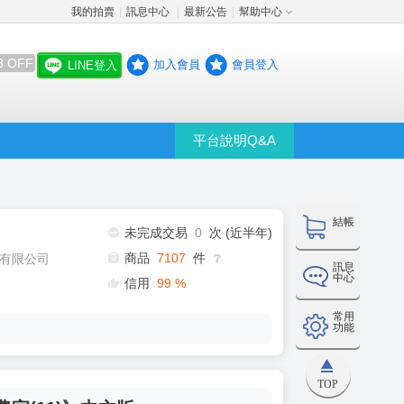
我的拍賣
訊息中心
最新公告
幫助中心
│
│
│
8 OFF
加入會員
會員登入
LINE登入
平台說明Q&A
結帳
未完成交易
0
次 (近半年)
商品
7107
件
有限公司
❔
訊息
中心
信用
99
%
常用
功能
TOP