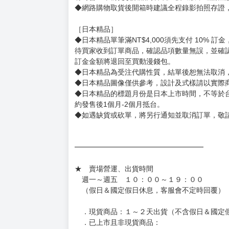
◆網路購物取貨後開箱時建議全程錄影拍照存證
［日本精品］
◆日本精品單筆滿NT$4,000須先支付 10% 
待買家收到訂單商品，確認品項數量無誤，並確
訂金金額將退回至買動漫錢包。
◆日本精品為受注代購性質，結單後恕無法取消
◆日本精品圖像僅供參考，設計及式樣請以實際
◆日本精品的標題月份是日本上市時間，不等於
約發售後1個月-2個月抵台。
◆如遇缺貨或砍單，將另行通知並取消訂單，敬
━━━━━━━━━━━━━━━━━━
★ 賣場營運、出貨時間
週一～週五 １０：００～１９：００
（假日＆國定假日休息，客服會不定時回覆）
．現貨商品：１～２天出貨（不含假日＆國定
．已上市且非現貨商品：