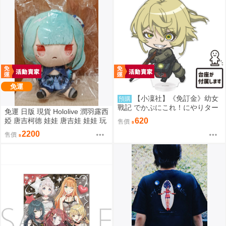
免運
【小凜社】《免訂金》幼女
預購
戰記 でかぷにこれ！にやりター
免運 日版 現貨 Hololive 潤羽露西
ニャ 譚雅 壓克力立牌
婭 唐吉柯德 娃娃 唐吉娃 娃娃 玩
620
售價
偶 ドン・キホーテ もちどる 潤
2200
售價
羽るしあ