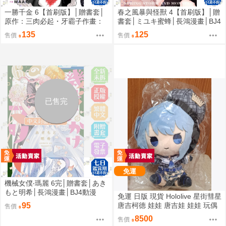
一勝千金 6【首刷版】│贈書套│
春之風暴與怪獸 4【首刷版】│贈
原作：三肉必起・牙霸子作畫：
書套│ミユキ蜜蜂│長鴻漫畫│BJ4
MAAM│長鴻漫畫│BJ4動漫
動漫
135
125
售價
售價
已售完
免運
機械女僕‧瑪麗 6完│贈書套│あき
もと明希│長鴻漫畫│BJ4動漫
免運 日版 現貨 Hololive 星街彗星
唐吉柯德 娃娃 唐吉娃 娃娃 玩偶
95
售價
ドン・キホーテ もちどる 星街す
8500
售價
いせい