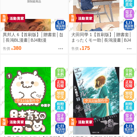
限制級商品
異邦人 6【首刷版】│贈書套│첩
犬田同學 1【首刷版】│贈書套│
│長鴻BL漫畫│BJ4動漫
まったくモー助│長鴻漫畫│BJ4
動漫
380
175
售價
售價