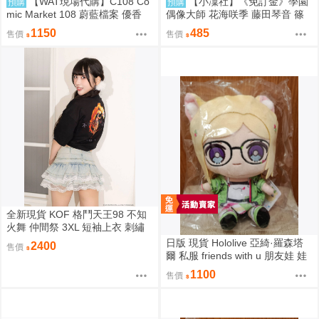
【WAT現場代購】C108 Co
【小凜社】《免訂金》學園
預購
預購
mic Market 108 蔚藍檔案 優香
偶像大師 花海咲季 藤田琴音 篠
ユウカの体重がERRORなんだが
澤廣 ECLIPSE LIGHT 吊飾 桌上
1150
485
售價
售價
小旗
全新現貨 KOF 格鬥天王98 不知
火舞 仲間祭 3XL 短袖上衣 刺繡
限定聯名
日版 現貨 Hololive 亞綺·羅森塔
2400
售價
爾 私服 friends with u 朋友娃 娃
娃 玩偶 布偶 亞綺羅森 Akirose
1100
售價
アキ・ローゼンタール