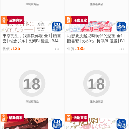
限制級商品
限制級商品
東京先生，我喜歡你啦 全1│贈書
紬想要挑起兒時玩伴的慾望 全1│
套│端倉ジル│長鴻BL漫畫│BJ4
贈書套│めがね│長鴻BL漫畫│BJ
動漫
4動漫
135
135
售價
售價
18
18
限制級商品
限制級商品