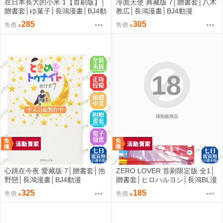
在日本長大的小米 1【首刷版】│
冷面天使 典藏版 7│贈書套│八木
贈書套│ゆ菓子│長鴻漫畫│BJ4動
教広│長鴻漫畫│BJ4動漫
漫
285
305
售價
售價
18
限制級商品
心跳在今夜 愛藏版 7│贈書套│池
ZERO LOVER 首刷限定版 全1│
野戀│長鴻漫畫│BJ4動漫
贈書套│ヒロハルヨシ│長鴻BL漫
畫│BJ4動漫
325
185
售價
售價