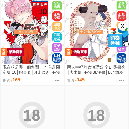
X
現在的是哪一個多聞！？ 首刷限
兩人幸福的政治聯姻 全1│贈書套
定版 10│贈書套│師走ゆき│長鴻
│犬太郎│長鴻BL漫畫│BJ4動漫
漫畫│BJ4動漫
165
145
售價
售價
18
18