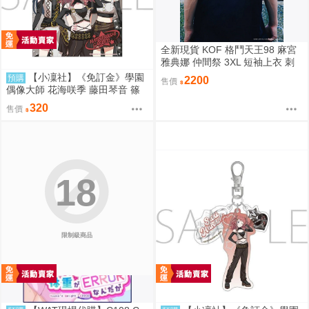
全新現貨 KOF 格鬥天王98 麻宮
雅典娜 仲間祭 3XL 短袖上衣 刺
繡 限定聯名
【小凜社】《免訂金》學園
預購
2200
售價
偶像大師 花海咲季 藤田琴音 篠
澤廣 ECLIPSE LIGHT A3海報
320
售價
18
限制級商品