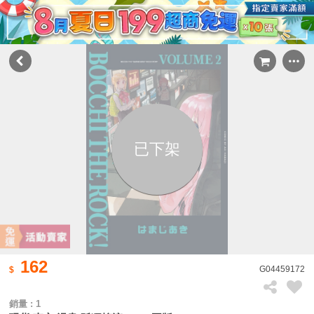
已下架
162
G04459172
銷量 : 1