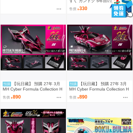
ずく カントク 5年目の放課後
330
售價
【玩日藏】 預購 27年 3月
【玩日藏】 預購 27年 3月
預購
預購
MH Cyber Formula Collection H
MH Cyber Formula Collection H
eritage Edition CFC HE 閃電霹
eritage Edition CFC HE 閃電霹
890
890
售價
售價
靂車 繼承之豹魂 Aoi 美洲豹 Z-7
靂車 繼承之豹魂 美洲豹 Z-6 代理
代理版
版