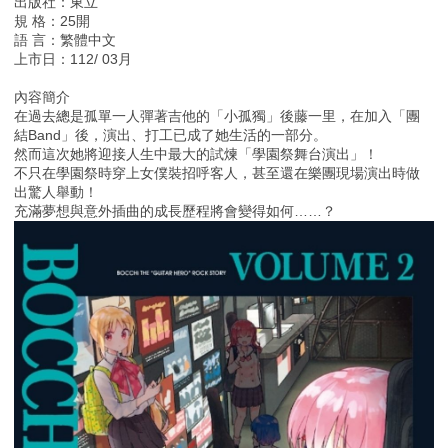
出版社：東立
規 格：25開
語 言：繁體中文
上市日：112/ 03月
內容簡介
在過去總是孤單一人彈著吉他的「小孤獨」後藤一里，在加入「團
結Band」後，演出、打工已成了她生活的一部分。
然而這次她將迎接人生中最大的試煉「學園祭舞台演出」！
不只在學園祭時穿上女僕裝招呼客人，甚至還在樂團現場演出時做
出驚人舉動！
充滿夢想與意外插曲的成長歷程將會變得如何……？