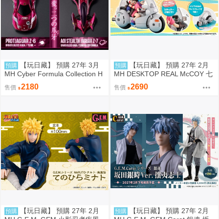
【玩日藏】 預購 27年 3月
【玩日藏】 預購 27年 2月
預購
預購
MH Cyber Formula Collection H
MH DESKTOP REAL McCOY 七
eritage Edition CFC HE 閃電霹
龍珠 06 孫悟空 & 布瑪 機車 限定
2180
2690
售價
售價
靂車 繼承之豹魂 美洲豹 Z-6 & A
復刻式樣版 代理版
oi 美洲豹 Z-7 特典 代理版
【玩日藏】 預購 27年 2月
【玩日藏】 預購 27年 2月
預購
預購