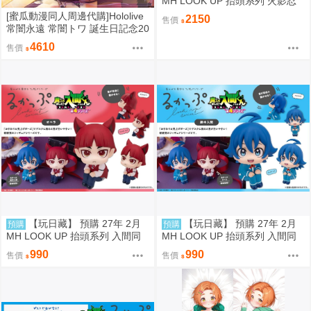
MH LOOK UP 抬頭系列 火影忍
者疾風傳 漩渦鳴人 燦笑 Smile &
[蜜瓜動漫同人周邊代購]Hololive
2150
售價
自來也 抬頭公仔 特典 代理版
常闇永遠 常闇トワ 誕生日記念20
26套組/周邊(9/12預約截止)(3月
4610
售價
預約)(Hololive)
【玩日藏】 預購 27年 2月
【玩日藏】 預購 27年 2月
預購
預購
MH LOOK UP 抬頭系列 入間同
MH LOOK UP 抬頭系列 入間同
學入魔了 歐佩拉 抬頭公仔 代理
學入魔了 鈴木入間 Iruma Suzuki
990
990
售價
售價
版
抬頭公仔 代理版