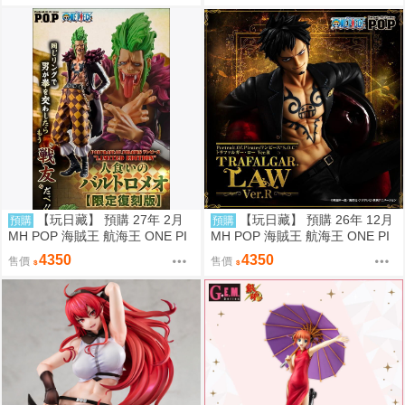
【玩日藏】 預購 27年 2月
【玩日藏】 預購 26年 12月
預購
預購
MH POP 海賊王 航海王 ONE PI
MH POP 海賊王 航海王 ONE PI
ECE LIMITED EDITION 食人鬼
ECE S.O.C SOC 托拉法爾加 羅
4350
4350
售價
售價
巴特洛馬 巴托洛米奧 限定復刻版
Ver.R 代理版
代理版