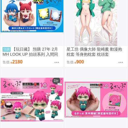
【玩日藏】 預購 27年 2月
星工坊 偶像大師 龍崎薰 動漫抱
預購
MH LOOK UP 抬頭系列 入間同
枕套 等身抱枕套 枕頭套
學入魔了 鈴木入間 Iruma Suzuki
2180
900
售價
售價
& 歐佩拉 抬頭公仔 特典 代理版