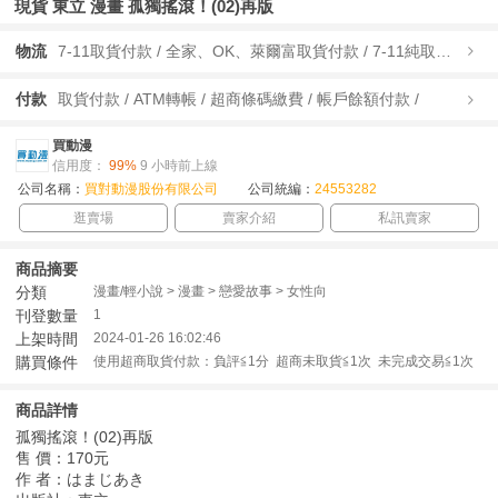
現貨 東立 漫畫 孤獨搖滾！(02)再版
物流
7-11取貨付款 / 全家、OK、萊爾富取貨付款 / 7-11純取貨 / 全家、OK、萊爾富純取貨 / 宅配/快遞 /
付款
取貨付款 / ATM轉帳 / 超商條碼繳費 / 帳戶餘額付款 /
買動漫
信用度：
99%
9 小時前上線
公司名稱：
買對動漫股份有限公司
公司統編：
24553282
逛賣場
賣家介紹
私訊賣家
商品摘要
分類
漫畫/輕小說 > 漫畫 > 戀愛故事 > 女性向
刊登數量
1
上架時間
2024-01-26 16:02:46
購買條件
使用超商取貨付款：負評≦1分 超商未取貨≦1次 未完成交易≦1次
商品詳情
孤獨搖滾！(02)再版
售 價：170元
作 者：はまじあき