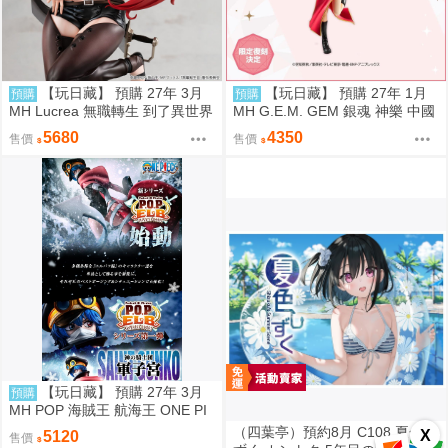
【玩日藏】 預購 27年 3月
【玩日藏】 預購 27年 1月
預購
預購
MH Lucrea 無職轉生 到了異世界
MH G.E.M. GEM 銀魂 神樂 中國
就拿出真本事 艾莉絲 代理版
風 旗袍 限定復刻版 代理版
5680
4350
售價
售價
【玩日藏】 預購 27年 3月
預購
MH POP 海賊王 航海王 ONE PI
ECE Elevated Boost Knights of
（四葉亭）預約8月 C108 夏色し
X
5120
售價
God 神之騎士團 軍子宮 代理版