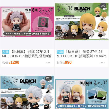
【玩日藏】 預購 27年 2月
【玩日藏】 預購 27年 2月
預購
預購
MH LOOK UP 抬頭系列 怪獸8號
MH LOOK UP 抬頭系列 TV Anim
鳴海弦 戰鬥版 認真 Motivated 抬
e BLEACH 死神 千年血戰篇 平子
1200
990
售價
售價
頭公仔 特典 代理版
真子 抬頭公仔 代理版