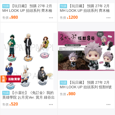
【玩日藏】 預購 27年 2月
【玩日藏】 預購 27年 2月
預購
預購
MH LOOK UP 抬頭系列 齊木楠
MH LOOK UP 抬頭系列 齊木楠
雄的災難 齊木楠雄 抬頭公仔 代
雄的災難 齊木楠雄 抬頭公仔 特
980
1200
售價
售價
理版
典 代理版
【玩日藏】 預購 27年 2月
預購
MH LOOK UP 抬頭系列 怪獸8號
鳴海弦 戰鬥版 認真 Motivated 抬
【小凜社】《免訂金》我的
預購
980
售價
頭公仔 代理版
英雄學院 お月見Ver. 賞月 綠谷出
久 爆豪勝己 麗日御茶子 轟焦凍
520
售價
壓克力立牌 資料夾 貼紙