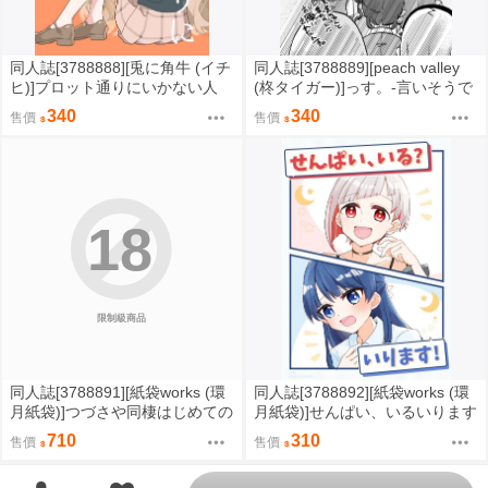
同人誌[3788888][兎に角牛 (イチ
同人誌[3788889][peach valley
ヒ)]プロット通りにいかない人
(柊タイガー)]っす。-言いそうで
(蔚藍檔案)
言わなさそうだけど言わなささ
340
340
售價
售價
そう- (Love Live Superstar)
18
限制級商品
同人誌[3788891][紙袋works (環
同人誌[3788892][紙袋works (環
月紙袋)]つづさや同棲はじめての
月紙袋)]せんぱい、いるいります
夏合同サマーハッピーデイズ (蓮
(蓮之空女學院學園偶像俱樂部)
710
310
售價
售價
之空女學院學園偶像俱樂部)