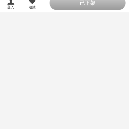
已下架
登入
追蹤
同人誌[3788899][えーべん堂 (え
同人誌[3788901][にゃろめのち
ーべん)]かみゆいがたり宴 (偶像
ゅーる (にゃろめ)]Devilish Maid
大師)
(hololive )
310
305
售價
售價