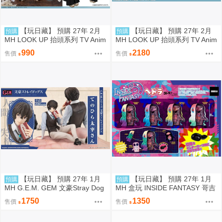
【玩日藏】 預購 27年 2月
【玩日藏】 預購 27年 2月
預購
預購
MH LOOK UP 抬頭系列 TV Anim
MH LOOK UP 抬頭系列 TV Anim
e BLEACH 死神 千年血戰篇 日番
e BLEACH 死神 千年血戰篇 日番
990
2180
售價
售價
谷冬獅郎 抬頭公仔 代理版
谷冬獅郎 & 平子真子 抬頭公仔
特典 代理版
【玩日藏】 預購 27年 1月
【玩日藏】 預購 27年 1月
預購
預購
MH G.E.M. GEM 文豪Stray Dog
MH 盒玩 INSIDE FANTASY 哥吉
s 文豪野犬 Palm size 掌心 掌中
拉對黑多拉 黑多拉 軟膠 1中盒4
1750
1350
售價
售價
太宰治 代理版
入 代理版