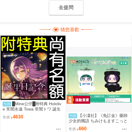
去提問
猜您喜歡
█Mine公仔█附特典 Hololiv
預購
e 常闇永遠 Towa 常闇トワ 誕生
日記念 2026 生日紀念套組 立牌
【小凜社】《免訂金》藥師
預購
4630
售價
帽子
少女的獨語 ちみけもますこっと
貓貓 壬氏 毛絨布偶玩偶娃娃吊飾
660
售價