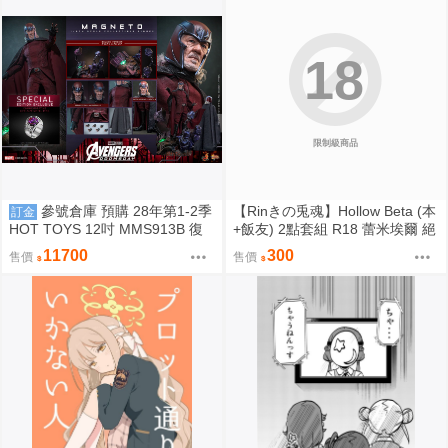
18
限制級商品
參號倉庫 預購 28年第1-2季
【Rinきの兎魂】Hollow Beta (本
訂金
HOT TOYS 12吋 MMS913B 復
+飯友) 2點套組 R18 蕾米埃爾 絕
仇者聯盟：末日崛起 萬磁王 豪華
區零 ZZZ【FF47場前預購】{宅
11700
300
售價
售價
特別版
即門}