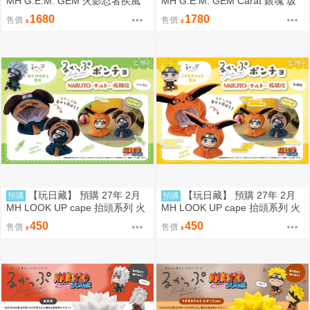
MH G.E.M. GEM 火影忍者疾風
MH G.E.M. GEM Carat 銀魂 坂
傳 Palm size 掌心 掌中 波風湊
田銀時 攘夷志士 代理版
1680
1780
售價
售價
波風水門 代理版
【玩日藏】 預購 27年 2月
【玩日藏】 預購 27年 2月
預購
預購
MH LOOK UP cape 抬頭系列 火
MH LOOK UP cape 抬頭系列 火
影忍者疾風傳 帕克 披風 斗篷系
影忍者疾風傳 九喇嘛 披風 斗篷
450
450
售價
售價
列 頭套 不含公仔 代理版
系列 頭套 不含公仔 代理版