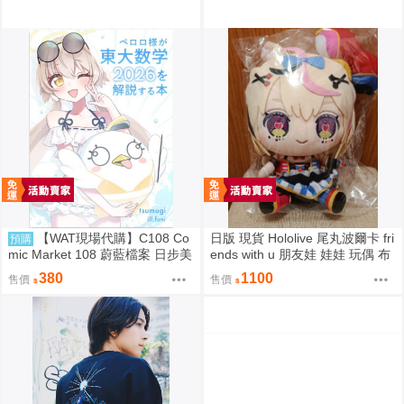
【WAT現場代購】C108 Co
日版 現貨 Hololive 尾丸波爾卡 fri
預購
mic Market 108 蔚藍檔案 日步美
ends with u 朋友娃 娃娃 玩偶 布
ペロロ様が東大数学2026を解説
偶 座長 尾丸ポルカ
380
1100
售價
售價
する本