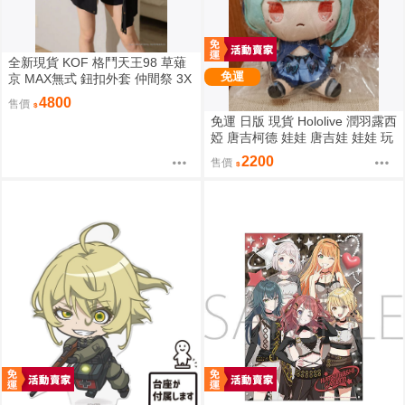
全新現貨 KOF 格鬥天王98 草薙
免運
京 MAX無式 鈕扣外套 仲間祭 3X
L 刺繡 限定聯名 外套
4800
售價
免運 日版 現貨 Hololive 潤羽露西
婭 唐吉柯德 娃娃 唐吉娃 娃娃 玩
偶 ドン・キホーテ もちどる 潤
2200
售價
羽るしあ