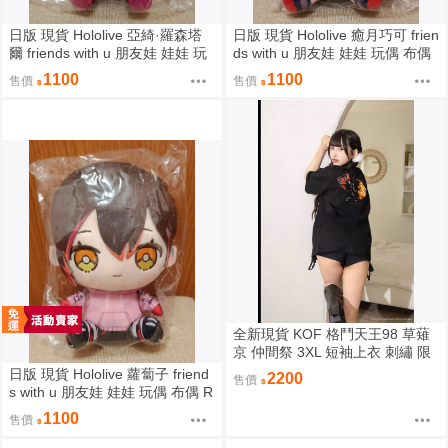
日版 現貨 Hololive 亞綺·羅森塔
日版 現貨 Hololive 癒月巧可 frien
爾 friends with u 朋友娃 娃娃 玩
ds with u 朋友娃 娃娃 玩偶 布偶
偶 布偶 亞綺羅森 Akirose アキ・
癒月ちょこ
1100
1100
售價
售價
ローゼンタール
全新現貨 KOF 格鬥天王98 草薙
京 仲間祭 3XL 短袖上衣 刺繡 限
定聯名
日版 現貨 Hololive 蘿蔔子 friend
2200
售價
s with u 朋友娃 娃娃 玩偶 布偶 R
oboco ロボ子
1100
售價