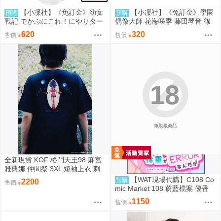
【小凜社】《免訂金》幼女
【小凜社】《免訂金》學園
預購
預購
戰記 でかぷにこれ！にやりター
偶像大師 花海咲季 藤田琴音 篠
ニャ 譚雅 壓克力立牌
澤廣 ECLIPSE LIGHT A3海報
620
320
售價
售價
18
限制級商品
全新現貨 KOF 格鬥天王98 麻宮
雅典娜 仲間祭 3XL 短袖上衣 刺
繡 限定聯名
【WAT現場代購】C108 Co
預購
2200
售價
mic Market 108 蔚藍檔案 優香
ユウカの体重がERRORなんだが
1150
售價