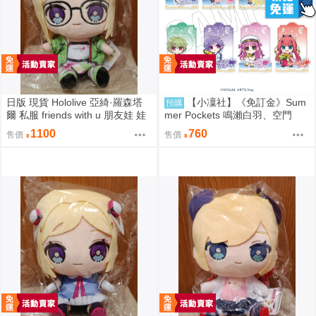
日版 現貨 Hololive 亞綺·羅森塔
【小凜社】《免訂金》Sum
預購
爾 私服 friends with u 朋友娃 娃
mer Pockets 鳴瀨白羽、空門
娃 玩偶 布偶 亞綺羅森 Akirose
蒼、久島鷗、紬溫達斯 壓克力立
1100
760
售價
售價
アキ・ローゼンタール
牌 吊飾 壓克力御守