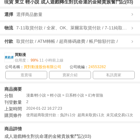
現貨 東立 輕小說 成人遊戲轉生對抗命運的金豬貴族奮鬥記(03)
選擇
選擇商品數量
物流
7-11取貨付款 / 全家、OK、萊爾富取貨付款 / 7-11純取貨 / 全家、OK、萊爾富純取貨 / 宅配/快遞 /
付款
取貨付款 / ATM轉帳 / 超商條碼繳費 / 帳戶餘額付款 /
買動漫
信用度：
99%
11 小時前上線
公司名稱：
買對動漫股份有限公司
公司統編：
24553282
逛賣場
賣家介紹
私訊賣家
商品摘要
分類
漫畫/輕小說 > 輕小說 > 日系輕小說 > 幻奇冒險
刊登數量
2
上架時間
2024-01-22 16:27:23
購買條件
使用超商取貨付款：負評≦1分 超商未取貨≦1次 未完成交易≦1次
商品詳情
成人遊戲轉生對抗命運的金豬貴族奮鬥記(03)