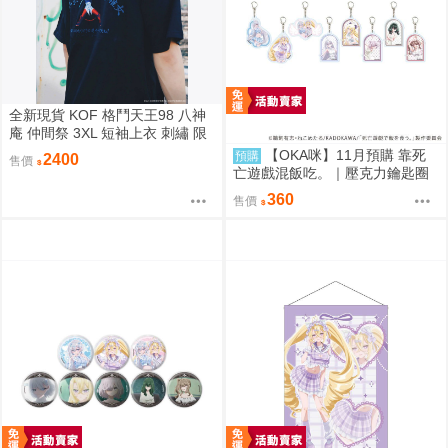
全新現貨 KOF 格鬥天王98 八神
庵 仲間祭 3XL 短袖上衣 刺繡 限
定聯名
【OKA咪】11月預購 靠死
預購
2400
售價
亡遊戲混飯吃。｜壓克力鑰匙圈
02/盲抽(8種)(官方&新繪插畫) 隨
360
售價
機一款