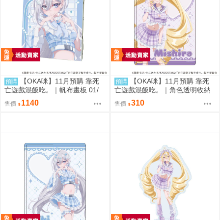
【OKA咪】11月預購 靠死
【OKA咪】11月預購 靠死
預購
預購
亡遊戲混飯吃。｜帆布畫板 01/
亡遊戲混飯吃。｜角色透明收納
(新繪插畫) (幽鬼)
夾 02/ (新繪插畫) (御城)
1140
310
售價
售價