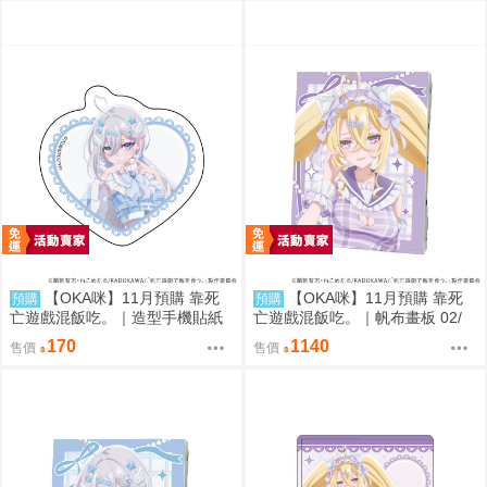
【OKA咪】11月預購 靠死
【OKA咪】11月預購 靠死
預購
預購
亡遊戲混飯吃。｜造型手機貼紙
亡遊戲混飯吃。｜帆布畫板 02/
01/ (新繪插畫) (幽鬼)
(新繪插畫) (御城)
170
1140
售價
售價