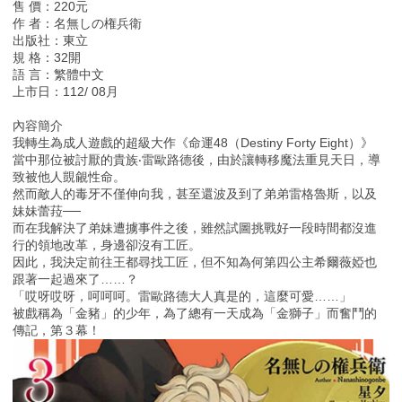
售 價：220元
作 者：名無しの権兵衛
出版社：東立
規 格：32開
語 言：繁體中文
上市日：112/ 08月
內容簡介
我轉生為成人遊戲的超級大作《命運48（Destiny Forty Eight）》
當中那位被討厭的貴族‧雷歐路德後，由於讓轉移魔法重見天日，導
致被他人覬覦性命。
然而敵人的毒牙不僅伸向我，甚至還波及到了弟弟雷格魯斯，以及
妹妹蕾菈──
而在我解決了弟妹遭擄事件之後，雖然試圖挑戰好一段時間都沒進
行的領地改革，身邊卻沒有工匠。
因此，我決定前往王都尋找工匠，但不知為何第四公主希爾薇婭也
跟著一起過來了……？
「哎呀哎呀，呵呵呵。雷歐路德大人真是的，這麼可愛……」
被戲稱為「金豬」的少年，為了總有一天成為「金獅子」而奮鬥的
傳記，第３幕！