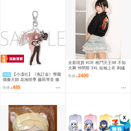
全新現貨 KOF 格鬥天王98 不知
火舞 仲間祭 3XL 短袖上衣 刺繡
限定聯名
【小凜社】《免訂金》學園
預購
2400
售價
偶像大師 花海咲季 藤田琴音 篠
澤廣 ECLIPSE LIGHT 吊飾 桌上
485
售價
小旗
X