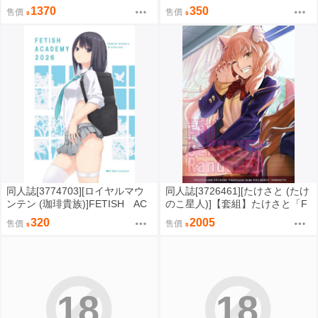
カ本」セット (蔚藍檔案)
藍檔案)
1370
350
售價
售價
同人誌[3774703][ロイヤルマウ
同人誌[3726461][たけさと (たけ
ンテン (珈琲貴族)]FETISH AC
のこ星人)]【套組】たけさと「F
ADEMY【特典】 (原創)
GO OEKAKI Random」セット
320
2005
售價
售價
(Fate/FGO)
18
18