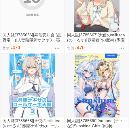
限制級商品
同人誌[3785656][昇竜安井会 (星
同人誌[3785667][天使のmilk tea
野竜一)]人妻陰陽師サクヤ3 寝
(のーるす)]容疑者Pの魔術 (學園
取り篇 (原創)
偶像大師)
470
470
售價
售價
同人誌[3785668][天使のmilk tea
同人誌[3785690][nanona (ナノ
(のーるす)]桐藤ナギサのロール
な)]Sunshine Girls (原神)