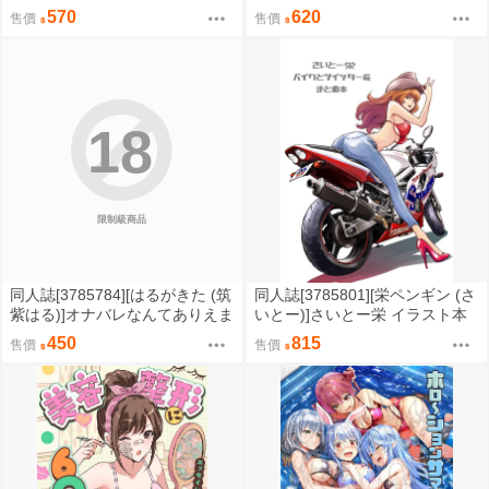
ケーキ天国3 (蔚藍檔案)
570
620
售價
售價
18
限制級商品
同人誌[3785784][はるがきた (筑
同人誌[3785801][栄ペンギン (さ
紫はる)]オナバレなんてありえま
いとー)]さいとー栄 イラスト本
せんっ (蔚藍檔案)
(插畫集)
450
815
售價
售價