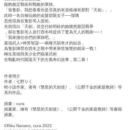
能夠擬定戰術和戰略的軍師。
「張隻影。我想看看你是否真的有資格擁有那對『天劍』。」
此時一名自稱仙娘的金髮碧眼女子──瑠璃
忽然現身在隻影等人面前。
先前找出「天劍」並交付給明鈴的她雖然厭惡戰爭
，卻在隻影等人攻打西冬時提供了驚為天人的戰術──！
「我來擔任你們的軍師吧。」
最強武人×神算智謀──兩種天賦奇才的結合，
為隻影陣營在西冬之戰中帶來舉世無雙的精采一戰！
轉生英雄與美少女們藉著武術
在戰亂時代闖蕩天下的古風奇幻故事，第二幕！
作者簡介
作者：七野りく
輕小說作家。著有《雙星的天劍使》、《公爵千金的家庭教師》等
系列作品。
插畫：cura
插畫家。繪有《雙星的天劍使》、《公爵千金的家庭教師》等書籍
插畫。
©Riku Nanano, cura 2023