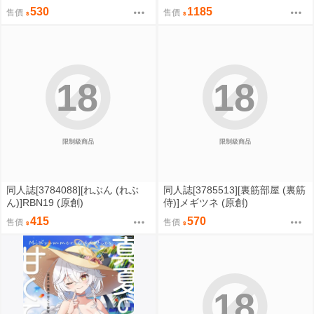
創)
トのルリちゃん2.5おきがえコス
530
1185
售價
售價
チューム (原創)
18
18
限制級商品
限制級商品
同人誌[3784088][れぶん (れぶ
同人誌[3785513][裏筋部屋 (裏筋
ん)]RBN19 (原創)
侍)]メギツネ (原創)
415
570
售價
售價
18