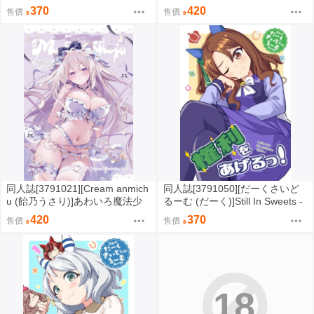
uTuber)
5 (巨乳)
370
420
售價
售價
同人誌[3791021][Cream anmich
同人誌[3791050][だーくさいど
u (飴乃うさり)]あわいろ魔法少
るーむ (だーく)]Still In Sweets -
女 (原創)
まだ食べてる...- (Uma娘)
420
370
售價
售價
18