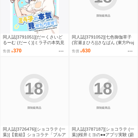
限制級商品
同人誌[3791051][だーくさいど
同人誌[3791052][七色御伽草子
るーむ (だーく)]ミラ子の本気見
(宮瀬まひろ)]さなぱん (東方Proj
せたります (Uma娘)
ect )
370
630
售價
售價
18
18
限制級商品
限制級商品
同人誌[3726476][ショコラテ (一
同人誌[3787187][ショコラテ (一
葉)]【套組】ショコラテ「ブルア
葉)]桜井ミヨの●●アプリ実験 (蔚