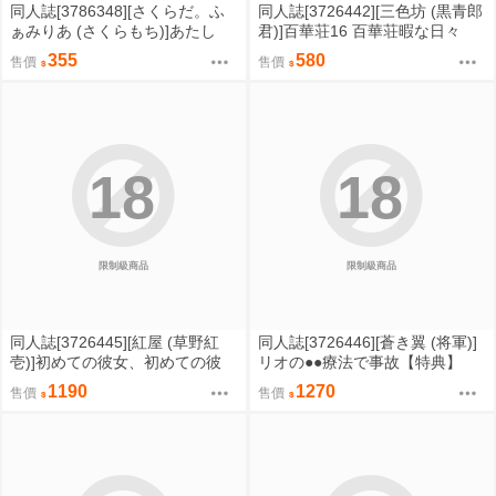
同人誌[3786348][さくらだ。ふ
同人誌[3726442][三色坊 (黒青郎
ぁみりあ (さくらもち)]あたし
君)]百華荘16 百華荘暇な日々
を、見ててね。 (學園偶像大師)
【特典】 (原創)
355
580
售價
售價
18
18
限制級商品
限制級商品
同人誌[3726445][紅屋 (草野紅
同人誌[3726446][蒼き翼 (将軍)]
壱)]初めての彼女、初めての彼
リオの●●療法で事故【特典】
氏。4【特典】 (原創)
(蔚藍檔案)
1190
1270
售價
售價