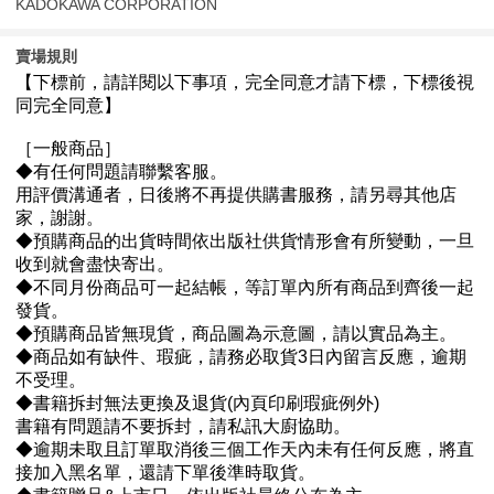
KADOKAWA CORPORATION
賣場規則