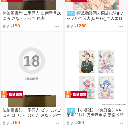
佐鎮圖書館 二手同人 出席番号26
[蜜瓜動漫同人周邊代購][ワ
預購
にろ さなええっち 東方
ッフル同盟犬(田中竕)]同人エロ
ゲ転生2上～発動!ヌルヌルスケ
150
1260
售價
售價
ベスキル【A5アクリルフィギュ
ア】(A5壓克力立牌特典版)(同人
誌)
18
限制級商品
佐鎮圖書館 二手同人 ビタミンご
【小凜社】《免訂金》Re：
預購
はん はせがわけいた さなえのす
從零開始的異世界生活 愛蜜莉雅
きはとどまらずっ 東方
拉姆 雷姆 お祭り ver. 和服 生寫
150
390
售價
售價
真卡片套組