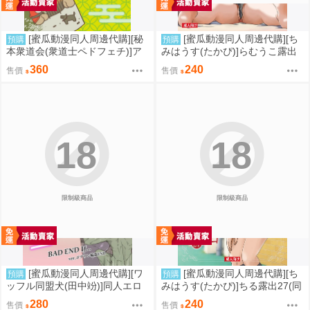
[蜜瓜動漫同人周邊代購][秘
[蜜瓜動漫同人周邊代購][ち
預購
預購
本衆道会(衆道士ペドフェチ)]ア
みはうす(たかぴ)]らむうこ露出
レが主役の古典史(同人誌)
物語4(同人誌)
360
240
售價
售價
18
18
限制級商品
限制級商品
[蜜瓜動漫同人周邊代購][ワ
[蜜瓜動漫同人周邊代購][ち
預購
預購
ッフル同盟犬(田中竕)]同人エロ
みはうす(たかぴ)]ちる露出27(同
ゲ転生BAD END if… C108改訂
人誌)
280
240
售價
售價