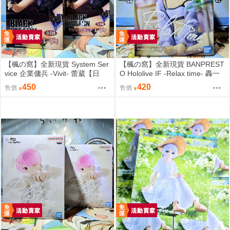
【楓の窩】全新現貨 System Ser
【楓の窩】全新現貨 BANPREST
vice 企業傭兵 -Vivit- 蕾葳【日
O Hololive IF -Relax time- 轟一
版】
【日版】
450
420
售價
售價