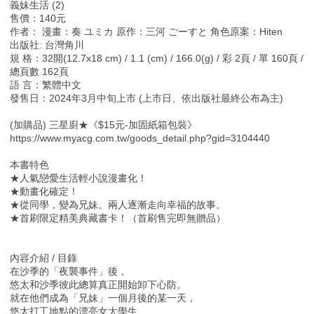
義妹生活 (2)
售價：140元
作者： 漫畫：奏 ユミカ 原作：三河 ごーすと 角色原案：Hiten
出版社: 台灣角川
規 格：32開(12.7x18 cm) / 1.1 (cm) / 166.0(g) / 彩 2頁 / 單 160頁 /
總頁數 162頁
語 言：繁體中文
發售日：2024年3月中旬上市 (上市日、依出版社最終公布為主)
(加購品) 三星廚★《$15元-加固紙箱包裝》
https://www.myacg.com.tw/goods_detail.php?gid=3104440
本書特色
★人氣戀愛生活輕小說漫畫化！
★動畫化確定！
★從同學，變為兄妹。兩人逐漸走向幸福的故事。
★首刷限定精美典藏書卡！（首刷售完即無贈品）
內容介紹 / 目錄
在沙季的「夜襲事件」後，
悠太和沙季彼此總算真正開始卸下心防。
就在他們成為「兄妹」一個月後的某一天，
悠太打工地點的漂亮女大學生