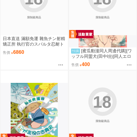
限制級商品
限制級商品
日本直送 滿額免運 雜魚チン射精
矯正所 執行官のスパルタ忍耐ト
レーニング 4kg重量級 優品 / 優
[蜜瓜動漫同人周邊代購][ワ
預購
6860
售價
品即戰力組合 疾風雷神
ッフル同盟犬(田中竕)]同人エロ
ゲ転生2上～発動!ヌルヌルスケ
400
售價
ベスキル(同人誌)
18
限制級商品