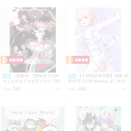
（四葉亭）預約8月 C108
【小河馬日本代購】預購 26
預購
預購
そんなのまどかが許さない【特
年09月 C108 Hololive はじめの
典付】 ゲッチュんち
一歩め! 繪師:阿古わざき
350
480
售價
售價