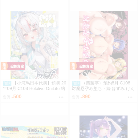
【小河馬日本代購】預購 26
（四葉亭）預約8月 C108
預購
預購
年09月 C108 Hololive OniLife 繪
対魔忍孕み堕ち・続 ほずみ けん
師:HAGE
じ
500
890
售價
售價