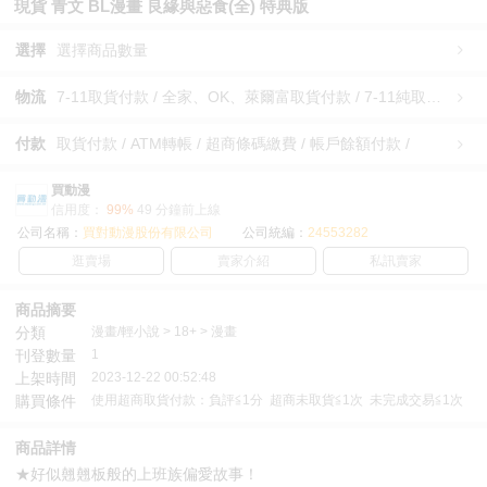
現貨 青文 BL漫畫 良緣與惡食(全) 特典版
選擇
選擇商品數量
物流
7-11取貨付款 / 全家、OK、萊爾富取貨付款 / 7-11純取貨 / 全家、OK、萊爾富純取貨 / 宅配/快遞 /
付款
取貨付款 / ATM轉帳 / 超商條碼繳費 / 帳戶餘額付款 /
買動漫
信用度：
99%
49 分鐘前上線
公司名稱：
買對動漫股份有限公司
公司統編：
24553282
逛賣場
賣家介紹
私訊賣家
商品摘要
分類
漫畫/輕小說 > 18+ > 漫畫
刊登數量
1
上架時間
2023-12-22 00:52:48
購買條件
使用超商取貨付款：負評≦1分 超商未取貨≦1次 未完成交易≦1次
商品詳情
★好似翹翹板般的上班族偏愛故事！