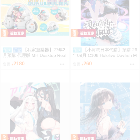
【我家遊樂器】27年2
【小河馬日本代購】預購 26
預購
訂金
預購
月預購 代理版 MH Desktop Real
年09月 C108 Hololive Devilish M
McCoy 七龍珠 06 孫悟空&布瑪
aid 繪師:にゃろめ
2180
260
售價
售價
限定復刻版