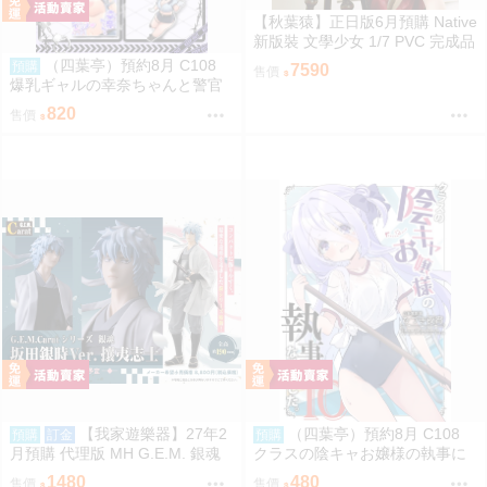
【秋葉猿】正日版6月預購 Native
新版裝 文學少女 1/7 PVC 完成品
（四葉亭）預約8月 C108
預購
7590
售價
爆乳ギャルの幸奈ちゃんと警官
コスエッチ 新刊套組 猫耳と黒マ
820
售價
スク
【我家遊樂器】27年2
（四葉亭）預約8月 C108
預購
訂金
預購
月預購 代理版 MH G.E.M. 銀魂
クラスの陰キャお嬢様の執事に
坂田銀時 攘夷志士
なりました10 ひづき夜宵
1480
480
售價
售價