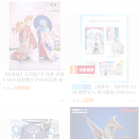
【秋葉猿】正日版7月 特典 吉德
F:NEX 福音戰士 EVA 明日香 綾
波零 日本人形 1/4 PVC 完成品
（四葉亭）預約8月 C1
預購
訂金
109900
售價
套組
08 椎野せら 新刊套組 Chill Out v
ol.4
1200
售價