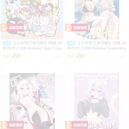
【小河馬日本代購】預購 26
【小河馬日本代購】預購 26
預購
預購
年09月 C108 Hololive Holo Cozy
年09月 C108 Hololive towachiha
Night 繪師:さめあんこ
album2 繪師:柊シン
250
280
售價
售價