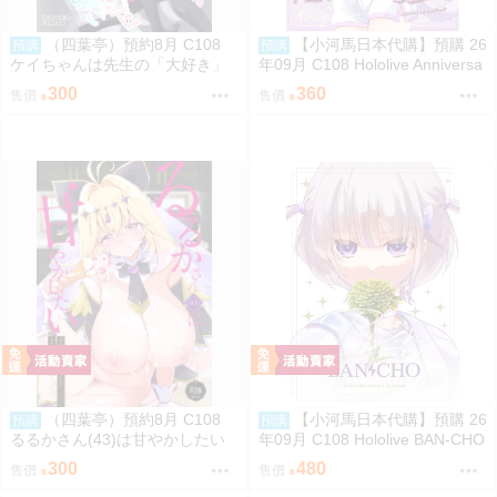
（四葉亭）預約8月 C108
【小河馬日本代購】預購 26
預購
預購
ケイちゃんは先生の「大好き」
年09月 C108 Hololive Anniversa
に弱い morito
ry 繪師:etomato
300
360
售價
售價
（四葉亭）預約8月 C108
【小河馬日本代購】預購 26
預購
預購
るるかさん(43)は甘やかしたい
年09月 C108 Hololive BAN-CHO
もずや紫
繪師:めりる こまひと
300
480
售價
售價