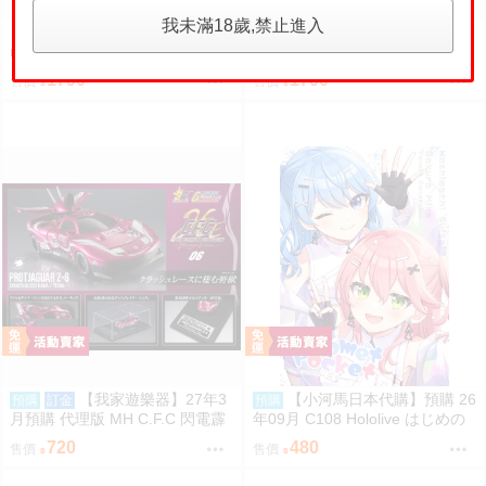
我未滿18歲,禁止進入
（四葉亭）預約8月 C108 Maiso
（四葉亭）預約8月 C108 教え子
n de l’Ete 特典：B2掛軸 TwinBo
の弱みを握って辱めてみた 特
x
典：B2掛軸 TwinBox
1790
1700
售價
售價
【我家遊樂器】27年3
【小河馬日本代購】預購 26
預購
訂金
預購
月預購 代理版 MH C.F.C 閃電霹
年09月 C108 Hololive はじめの
靂車 新世紀GPX 原始美洲豹Z-6
一歩め! 繪師:阿古わざき
720
480
售價
售價