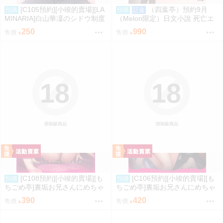
[C105預約][小竣的賣場][LA
（四葉亭）預約9月
預購
預購
訂金
MINARIA]白山華凜のシドウ制度
（Melon限定）日文小說 死亡エ
同人誌id=2694268
ンドを回避したギャルゲーのヒ
250
990
售價
售價
ロインたちが (3) へいろー
18
18
限制級商品
限制級商品
[C108預約][小竣的賣場][も
[C106預約][小竣的賣場][も
預購
預購
ちごめ亭]裏垢お兄さんにめちゃ
ちごめ亭]裏垢お兄さんにめちゃ
くちゃされる話2 同人誌id=3790
くちゃされる話【完全版】 同人
390
420
售價
售價
361
誌id=3172061