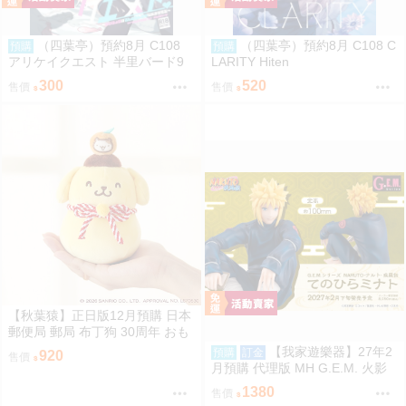
（四葉亭）預約8月 C108
（四葉亭）預約8月 C108 C
預購
預購
アリケイクエスト 半里バード9
LARITY Hiten
300
520
售價
售價
【秋葉猿】正日版12月預購 日本
郵便局 郵局 布丁狗 30周年 おも
ちもちもちマスコット 吊飾
【我家遊樂器】27年2
預購
訂金
920
售價
月預購 代理版 MH G.E.M. 火影
忍者 疾風傳 掌上系列 波風湊
1380
售價