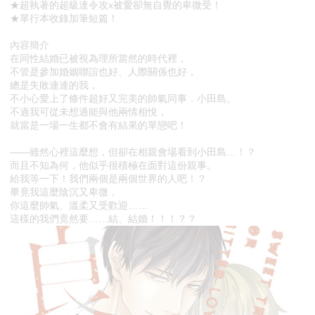
★超執著的超級達令攻x被愛卻無自覺的卑微受！
★單行本收錄加筆短篇！
內容簡介
在同性結婚已被視為理所當然的時代裡，
不管是參加婚姻聯誼也好、人際關係也好，
總是失敗連連的我，
不小心愛上了條件超好又完美的帥氣同事．小田島。
不過我可從未想過能與他兩情相悅，
就當是一場一生都不會有結果的單戀吧！
——雖然心裡這麼想，但卻在相親會場看到小田島…！？
而且不知為何，他似乎很積極在面對這份親事。
給我等一下！我們兩個是兩個世界的人吧！？
畢竟我這麼陰沉又卑微，
你這麼帥氣、溫柔又受歡迎……
這樣的我們竟然要……結、結婚！！！？？