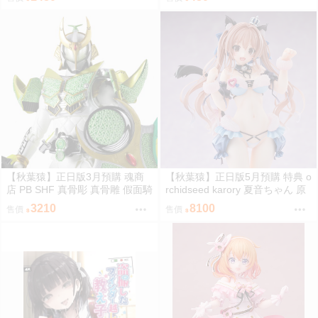
【秋葉猿】正日版3月預購 魂商
【秋葉猿】正日版5月預購 特典 o
店 PB SHF 真骨彫 真骨雕 假面騎
rchidseed karory 夏音ちゃん 原
士 鎧武 斬月 哈密瓜
畫 1/6 PVC 完成品
3210
8100
售價
售價