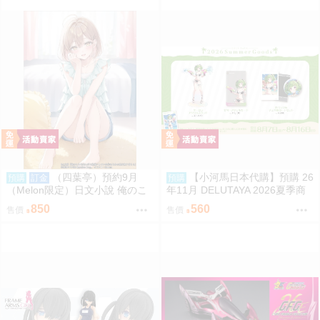
（四葉亭）預約9月
【小河馬日本代購】預購 26
預購
訂金
預購
（Melon限定）日文小說 俺のこ
年11月 DELUTAYA 2026夏季商
とを死んだと勘違いしていた幼
品
850
560
售價
售價
なじみの愛が重すぎる (2) Paru
m