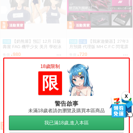
【奶熊屋】預訂 12月 日版
【我家遊樂器】27年3
預購
預購
訂金
壽屋 FAG 機甲少女 美月 學校泳
月預購 代理版 MH C.F.C 閃電霹
裝 死庫水 一般版 組裝模型 0810
靂車 新世紀GPX 隱形美洲豹Z-7
980
720
售價
售價
18歲限制
限
X
警告啟事
未滿18歲者請勿瀏覽及購買本區商品
我已滿18歲,進入本區