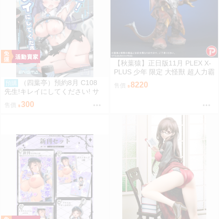
【秋葉猿】正日版11月 PLEX X-
PLUS 少年 限定 大怪獸 超人力霸
王 迪卡 迪迦 超古代鳥 美爾巴 少
（四葉亭）預約8月 C108
預購
8220
售價
限
先生!キレイにしてください! サ
メジマ
300
售價